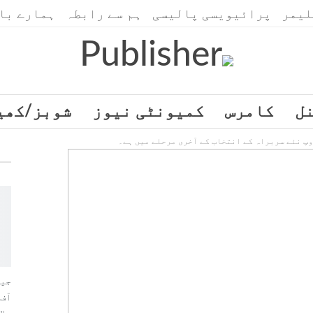
لیمر
پرائیویسی پالیسی
ہم سے رابطہ
ہمارے با
ل
کامرس
کمیونٹی نیوز
شوبز/کھی
SWITCH TO ENGLISH
Gulf Time
وپ نئے سربراہ کے انتخاب کے آخری مرحلے میں ہے۔
جیو
آف