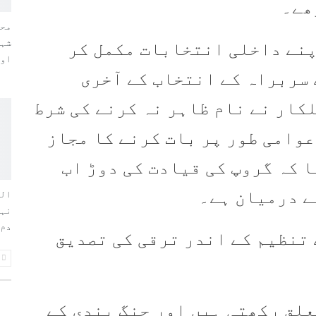
ھے۔
محم
پنے داخلی انتخابات مکمل کر
اورایم2
 سربراہ کے انتخاب کے آخری
کار نے نام ظاہر نہ کرنے کی شرط
عوامی طور پر بات کرنے کا مجاز
 کہ گروپ کی قیادت کی دوڑ اب
ے درمیان ہے۔
الط
نہی
دم 
 تنظیم کے اندر ترقی کی تصدیق
تعلق رکھتی ہیں اور جنگ بندی کے