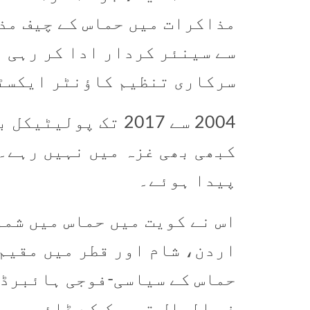
سے سینئر کردار ادا کر رہی 
سرکاری تنظیم کاؤنٹر ایکسٹریمزم پرو
2004 سے 2017 تک پو
پیدا ہوئے۔
اس نے کویت میں حماس میں شمو
حماس کے سیاسی-فوجی ہائبرڈ 
فی الحال تحریک کے ڈائس پور