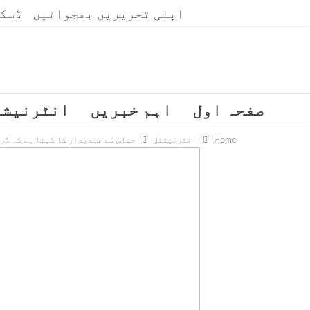
اپنی تحریریں بھجوائیں
ڈسک
ہفتہ, اگست 8, 2026
صفحہ اول
اہم خبریں
انٹرنیشن
Home
انٹرنیشنل
حماس کے عہدیدار کا کہنا ہے کہ گر