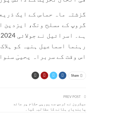
گزشتہ ماہ حماس کے ایک ذریع
گروپ کے مسلح ونگ، ایزدین ا
ہ
رہنما اسماعیل ہنیہ کو ہلاک 
اس وقت کے سربراہ یحییٰ سنوا
Share
PREV POST
میکرون نے ٹرمپ سے یورپی حکام پر عائد
پابندیاں ہٹانے کا مطالبہ کیا۔