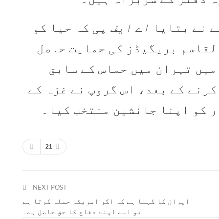
ے نے بتایا
اے ایف پی
کہ حیا کو
لقاسم بریگیڈز کی حمایت حاصل
ے۔ اسرائیل نے جولائی 2024 میں تہران میں حماس کے سابق
کرنے کے بعد، اس گروپ نے غزہ کے
ر کو اپنا جانشین منتخب کیا۔
21
NEXT POST
ایران کا کہنا ہے کہ اگر امریکہ حملہ کرتا ہے
تو اسے اپنے دفاع کا حق حاصل ہے۔