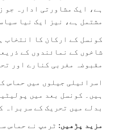
ہے، ایک مشاورتی ادارہ جو ز
مشتمل ہے، نیز ایک نیا سیاس
کونسل کے ارکان کا انتخاب ہر
شاخوں کے نمائندوں کے ذریعے 
مقبوضہ مغربی کنارے اور تحر
اسرائیلی جیلوں میں حماس کے
ہیں۔ کونسل بعد میں پولیٹیک
بدلے میں تحریک کے سربراہ ک
مزید پڑھیں:
ٹرمپ نے حماس سے 