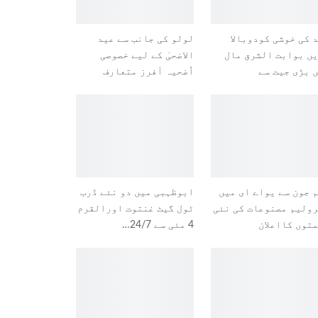
 کی خوشی کودوبالا
لولو کی جانب سے عید
ں بوابت الشرق مال
الاضحیٰ کے لیے خصوصی
 بڑی جیت سے
اُضحیہ آفرز متعارف
 جون سے یواے ای میں
ابوظہبی میں دو نئے ڈرب
ولیم مصنوعات کی نئی
ٹول گیٹ غنتوت اورالقرم
توں کااعلان
4 مئی سے 24/7…