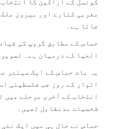
کونسل کے اراکین کا انتخاب ہ
مغربی کنارے اور بیرون ملک 
جاتا ہے۔
حماس کے مطابق گروپ کی قیادت
الحیا کے درمیان ہے۔ تصویر: CRF.EU/KHAMNAEI.IR
یہ بات حماس کے ایک سینئر ع
اتوار کے روز جب فلسطینی اسل
انتخاب کے آخری مرحلے میں تھ
شخصیات مدمقابل تھیں۔
حماس نے حال ہی میں ایک نئی 