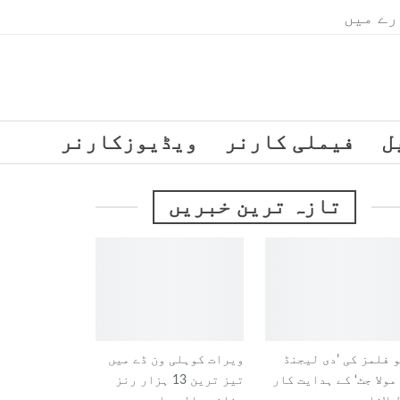
رے میں
ل
فیملی کارنر
ویڈیوزکارنر
تازہ ترین خبریں
 فلمز کی ’دی لیجنڈ
ویرات کوہلی ون ڈے میں
 مولا جٹ‘ کے ہدایت کار
تیز ترین 13 ہزار رنز