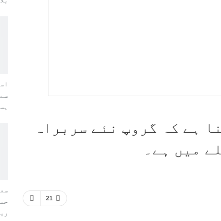
بلا
اسر
سے 
ہسپ
ا ہے کہ گروپ نئے سربراہ
ے میں ہے۔
سعو
21
حمل
ریف