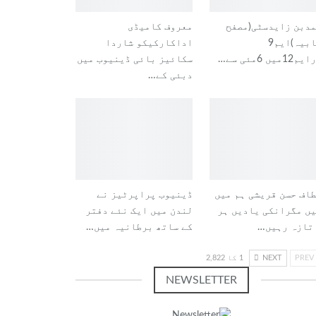
دبن زایدسٹی(مصفح
معروف کامیڈی
شہابیہ)ایم9
اداکارکیکو شاردا
1میں 6مئی سے…
سکائیز بائی ڈینیوب میں
دبئی کے…
اف حسن قریشی ہم میں
ڈینیوب پراپرٹیز نے
ں مگرانکی یادیں ہر
لندن میں ایک نئے دفتر
تازہ رہیں…
کے ساتھ برطانیہ میں…
PREV
NEXT
1 کا 2,822
NEWSLETTER