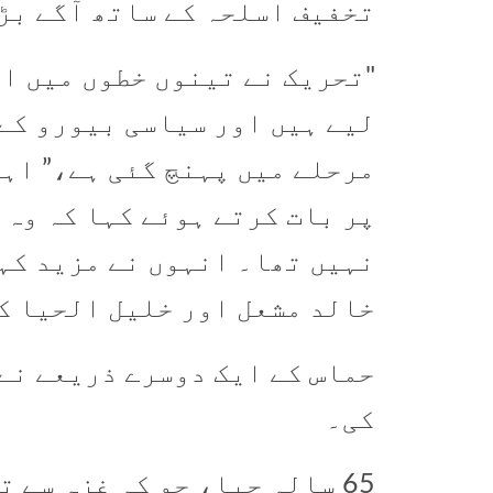
تخفیف اسلحہ کے ساتھ آگے بڑ
"تحریک نے تینوں خطوں میں ا
لیے ہیں اور سیاسی بیورو کے
مرحلے میں پہنچ گئی ہے،” اہل
پر بات کرتے ہوئے کہا کہ وہ 
نہیں تھا۔ انہوں نے مزید کہا
خالد مشعل اور خلیل الحیا ک
حماس کے ایک دوسرے ذریعے نے
کی۔
65 سالہ حیا، جو کہ غزہ سے 