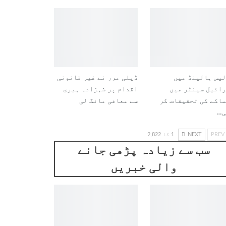
یس ہالینڈ میں
ڈیلی مرر نے غیر قانونی
ائیل سینٹر میں
اقدام پر شہزادہ ہیری
اکے کی تحقیقات کر
سے معافی مانگ لی
ی…
PREV
NEXT
1 کا 2,822
سب سے زیادہ پڑھی جانے
والی خبریں