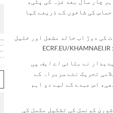
ر چار سال بعد غزہ کی پٹی،
حماس کی شاخوں کے ذریعے کیا
 کی دوڑ اب خالد مشعل اور خلیل
پول
اسر
E
دھم
رہ
ہدیدار نے بتائی
اے ایف پی
امی تحریک نئے سربراہ کے
ی، اس عہدے کے لیے دو اہم
شوریٰ کونسل کی تشکیل مکمل کی