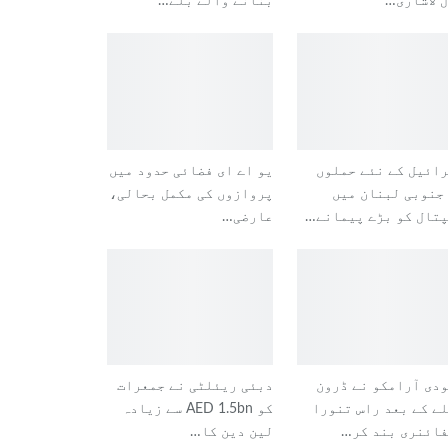
ل لاشاری…
بنانے والے بلے…
ائیل کے نئے حملوں
یو اے ای فضائی حدود میں
جنوبی لبنان میں
پروازوں کی مکمل بحالی،
تال کو بڑے پیمانے…
عارضی…
دی آرامکو نے ڈرون
دبئی ریئلٹی نے جمعرات
ے کے بعد راس تنورا
کو AED 1.5bn سے زیادہ
ائنری بند کر…
لین دین کا…