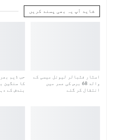
شاید آپ یہ بھی پسند کریں
اسٹار فٹبالر لیونل میسی کے
حب ڈیم بھر
والد 68 برس کی عمر میں
انتقال کر گئے
بندش کے دہ