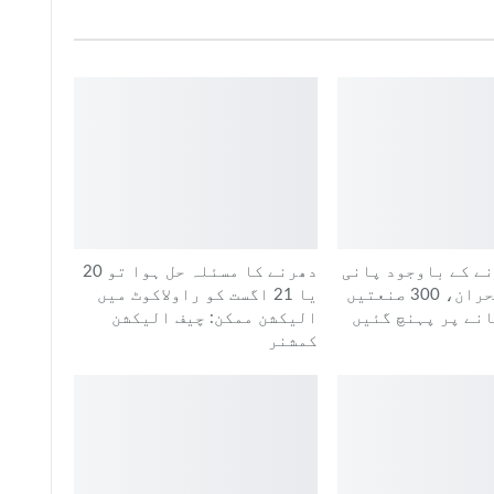
نے کے باوجود پانی
دھرنے کا مسئلہ حل ہوا تو 20
کا سنگین بحران، 300 صنعتیں
یا 21 اگست کو راولاکوٹ میں
انے پر پہنچ گئیں
الیکشن ممکن: چیف الیکشن
کمشنر