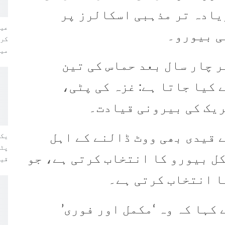
یادہ تر مذہبی اسکالرز پر
عید
ی بیورو۔
کری
میں
 چار سال بعد حماس کی تین
کیا جاتا ہے: غزہ کی پٹی،
یک کی بیرونی قیادت۔
 قیدی بھی ووٹ ڈالنے کے اہل
یکم
پٹر
ل بیورو کا انتخاب کرتی ہے، جو
قیم
ا انتخاب کرتی ہے۔
کہا کہ وہ ‘مکمل اور فوری’