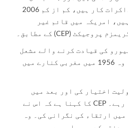
مذاکرات میں حماس کے چیف مذاکرات کار ہیں، کم از کم 2006
ہیں، امریکہ میں قائم غیر
جیکٹ (CEP) کے مطابق۔
لیٹیکل بیورو کی قیادت کرنے والے مشعل
کبھی بھی غزہ میں نہیں رہے۔ وہ 1956 میں مغربی کنارے میں
لیت اختیار کی اور بعد میں
اردن، شام اور قطر میں مقیم رہے۔ CEP کا کہنا ہے کہ اس نے
میں ارتقاء کی نگرانی کی۔ وہ
ہ دفتر کے سربراہ ہیں۔