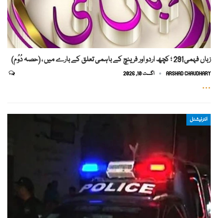
زباں فہمی291 ؛ کچھ اردو اور فرینچ کے باہمی تعلق کے بارے میں ، (حصہ دُوُم)
ARSHAD CHAUDHARY
اگست 10, 2026
…
انٹرنیشنل