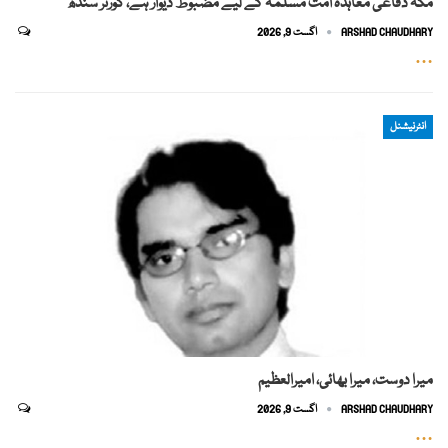
مکہ دفاعی معاہدہ امت مسلمہ کے لیے مضبوط دیوار ہے، گورنر سندھ
ARSHAD CHAUDHARY
اگست 9, 2026
…
انٹرنیشنل
میرا دوست، میرا بھائی، امیرالعظیم
ARSHAD CHAUDHARY
اگست 9, 2026
…