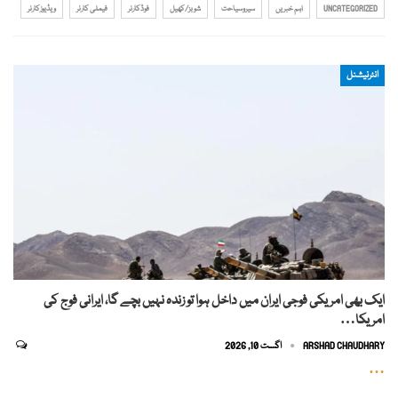
UNCATEGORIZED
اہم خبریں
سیروسیاحت
شوبز/کھیل
فوڈکارنر
فیملی کارنر
ویڈیوزکارنر
انٹرنیشنل
ایک بھی امریکی فوجی ایران میں داخل ہوا تو زندہ نہیں بچے گا، ایرانی فوج کی
امریکا…
ARSHAD CHAUDHARY
اگست 10, 2026
…