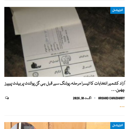
انٹرنیشنل
آزاد کشمیر انتخابات کا تیسرا مرحلہ، پولنگ سے قبل ہی گن پوائنٹ پر بیلٹ پیپرز
چھین…
ARSHAD CHAUDHARY
اگست 10, 2026
…
انٹرنیشنل