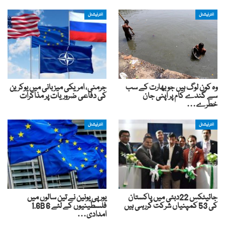
انٹرنیشنل
انٹرنیشنل
وہ کون لوگ ہیں جو بھارت کے سب
جرمنی، امریکی میزبانی میں یوکرین
سے گندے کام پر اپنی جان
کی دفاعی ضروریات پر مذاکرات
خطرے…
انٹرنیشنل
انٹرنیشنل
جائیٹکس 22دبئی میں پاکستان
یورپی یونین نے تین سالوں میں
کی 53 کمپنیاں شرکت کررہی ہیں
فلسطینیوں کے لئے 6 1.6B
امدادی…