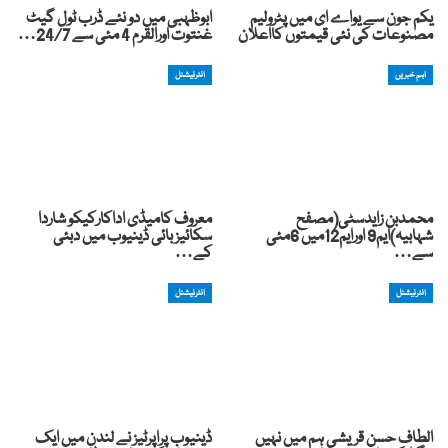
یکم جون سے یواے ای میں پٹرولیم
ابوظہبی میں دو نئے ڈرب ٹول گیٹ
مصنوعات کی نئی قیمتوں کااعلان
غنتوت اورالقرم 4 مئی سے 24/7…
اہم خبریں
انٹرنیشنل
محمدبن زایدسٹی(مصفح
معروف کامیڈی اداکارکیکو شاردا
شہابیہ)ایم9 اورایم12میں 6مئی
سکائیز بائی ڈینیوب میں دبئی
سے…
کے…
انٹرنیشنل
انٹرنیشنل
الطاف حسن قریشی ہم میں نہیں
ڈینیوب پراپرٹیز نے لندن میں ایک