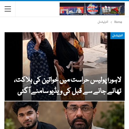
Home
انٹرنیشنل
انٹرنیشنل
لاہور؛ پولیس حراست میں خواتین کی ہلاکت،
تھانے جانے سے قبل کی ویڈیو سامنے آگئی