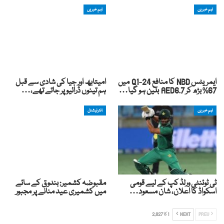
اہم خبریں
اہم خبریں
ایمریٹس NBD کا منافع Q1-24 میں
امیتابھ اور جیا کی شادی سے قبل
67% بڑھ کر AED6.7 بلین ہو گیا…
ہم تینوں ڈرائیو پر جاتے تھے،…
اہم خبریں
انٹرنیشنل
ٹی ٹوئنٹی ورلڈ کپ کے لیے قومی
مقبوضہ کشمیر: بندوق کے سائے
اسکواڈ کا اعلان، شان مسعود…
میں کشمیری عید منانے پر مجبور
PREV
NEXT
1 کا 2,827