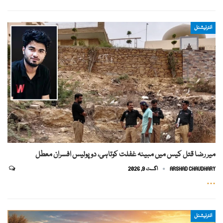
انٹرنیشنل
میر رضا قتل کیس میں مبینہ غفلت کوتاہی، دو پولیس افسران معطل
ARSHAD CHAUDHARY
اگست 9, 2026
…
انٹرنیشنل