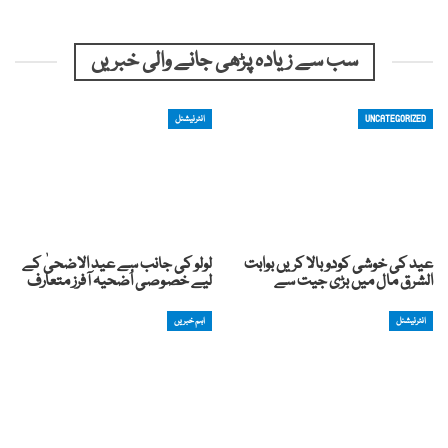
سب سے زیادہ پڑھی جانے والی خبریں
UNCATEGORIZED
انٹرنیشنل
عید کی خوشی کودوبالا کریں بوابت
لولو کی جانب سے عید الاضحیٰ کے
الشرق مال میں بڑی جیت سے
لیے خصوصی اُضحیہ آفرز متعارف
انٹرنیشنل
اہم خبریں