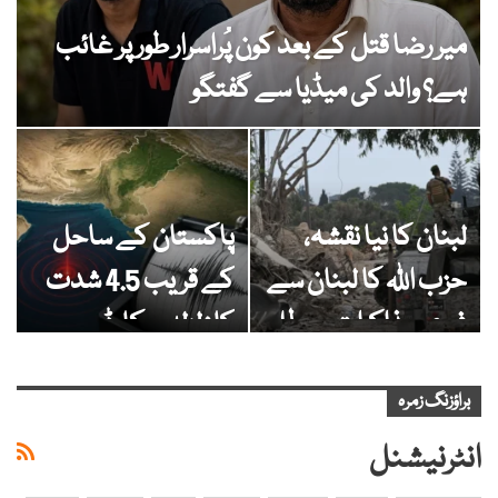
میر رضا قتل کے بعد کون پُراسرار طور پر غائب
ہے؟ والد کی میڈیا سے گفتگو
لبنان کا نیا نقشہ،
پاکستان کے ساحل
حزب اللہ کا لبنان سے
کے قریب 4.5 شدت
فوری مذاکرات معطل
کا زلزلہ ریکارڈ
کرنے کا…
براؤزنگ زمرہ
انٹرنیشنل