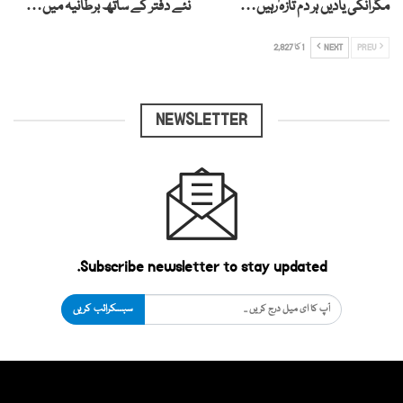
مگرانکی یادیں ہر دم تازہ رہیں…
نئے دفتر کے ساتھ برطانیہ میں…
PREV
NEXT
1 کا 2,827
NEWSLETTER
Subscribe newsletter to stay updated.
سبسکرائب کریں