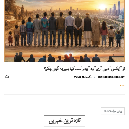
تو ’’ایکس‘‘ میں ’’زی‘‘ وہ ’’بومر‘‘۔۔۔۔کیا ہے یہ گھن چکر؟
ARSHAD CHAUDHARY
اگست 9, 2026
…
پرانے مراسلات
تازہ ترین خبریں