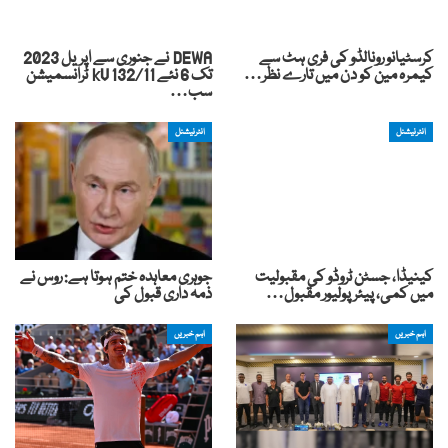
کرسٹیانو رونالڈو کی فری ہٹ سے
DEWA نے جنوری سے اپریل 2023
کیمرہ مین کو دن میں تارے نظر…
تک 6 نئے 132/11 kV ٹرانسمیشن
سب…
انٹرنیشنل
انٹرنیشنل
کینیڈا، جسٹن ٹروڈو کی مقبولیت
جوہری معاہدہ ختم ہوتا ہے: روس نے
میں کمی، پیئر پولیور مقبول…
ذمہ داری قبول کی
اہم خبریں
اہم خبریں