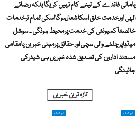
یامالی فائدے کے لیئے کام نہیں کریگا بلکہ رضائے
الہی اورخدمت خلق اسکاشعارہوگااسکی تمام ترخدمات
خالصتاً کمیونٹی کی خدمت پرمحیط ہونگی ۔ سوشل
میڈیاپرچلنے والی سچی اور حقائق پرمبنی خبریں یامقامی
مستند اداروں کی تصدیق شدہ خبریں ہی شیئرکی
جائینگی
تازہ ترین خبریں
اہم خبریں
اہم خبریں