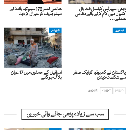
دبئی اسپورٹس کونسل فٹ بال
عالمی نمبر 172 سیبوتھ وائلڈ نے
کلبوں میں کام کرنے والے مقامی
میدویدیف کو حیران کر دیا۔
عملے…
اہم خبریں
انٹرنیشنل
پاکستان نے کمبوڈیا کو ایک صفر
اسرائیل کے حملوں میں 17 غزان
سے شکست دیدی
ہلاک ہوگئے
PREV
NEXT
1 کا 2,824
سب سے زیادہ پڑھی جانے والی خبریں