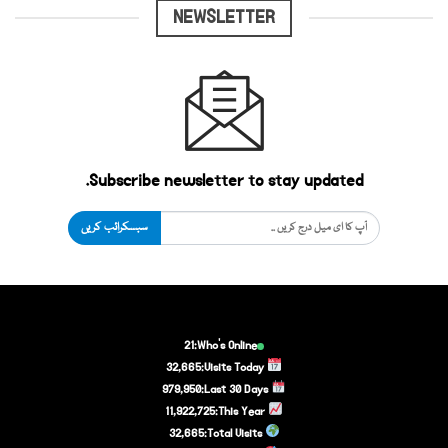
NEWSLETTER
Subscribe newsletter to stay updated.
سبسکرائب کریں
21
Who's Online:
32,665
Visits Today:
979,950
Last 30 Days:
11,922,725
This Year:
32,665
Total Visits: