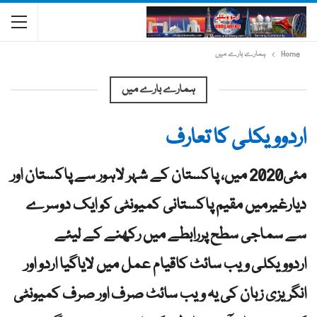
Home
ہمارے بارے میں
ہمارے بارے میں
اردوویکلی کا تعارف
مئی2020 میں، پاکستان کے شہر لاہور سے پاکستان اور
دیارغیرمیں مقیم پاکستانی کمیونٹی کو ایک دوسرے
سے سماجی سطح پررابطے میں رکھنے کے لیئے
اردوویکلی ویب سائٹ کاقیام عمل میں لایاگیا اردو اور
انگریزی زبان کی یہ ویب سائٹ صرف اور صرف کمیونٹی