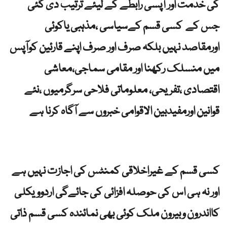
کی خدمت اور آپسی رابطے کے لیئے ترتیب دی گئی
جس کے کسی قسم کےسیاسی ،مذہبی یاکوئی
اورمقاصد نہیں بلکہ صرف اور صرف اپنے قارئین کوآپس
میں منسلک رکھنا اور مقامی سماجی،معاشی
اقتصادی ،تفریحی، معلوماتی فلاحی سرگرمیوں ،نئے
قوانین اورمفیدبین الاقوامی خبروں سے آگاہ کرنا ہے
کسی قسم کے غیراخلاقی کمنٹس کی اجازت نہیں ہے
اور نہ ہی اس کی حوصلہ افزائی کی جائےگی اردوویکلی
کااندرون وبیرون ملک کوئی بھی نمائندہ کسی قسم ذاتی