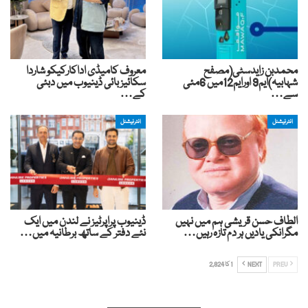
محمدبن زایدسٹی(مصفح
معروف کامیڈی اداکارکیکو شاردا
شہابیہ)ایم9 اورایم12میں 6مئی
سکائیز بائی ڈینیوب میں دبئی
سے…
کے…
انٹرنیشنل
انٹرنیشنل
الطاف حسن قریشی ہم میں نہیں
ڈینیوب پراپرٹیز نے لندن میں ایک
مگرانکی یادیں ہر دم تازہ رہیں…
نئے دفتر کے ساتھ برطانیہ میں…
PREV
NEXT
1 کا 2,824