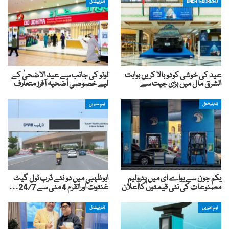
UNCATEGORIZED
انٹرنیشنل
عید کی خوشی کودوبالا کریں بوابت
لولو کی جانب سے عید الاضحیٰ کے
الشرق مال میں بڑی جیت سے
لیے خصوصی اُضحیہ آفرز متعارف
انٹرنیشنل
اہم خبریں
یکم جون سے یواے ای میں پٹرولیم
ابوظہبی میں دو نئے ڈرب ٹول گیٹ
مصنوعات کی نئی قیمتوں کااعلان
غنتوت اورالقرم 4 مئی سے 24/7…
اہم خبریں
انٹرنیشنل