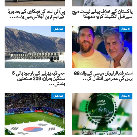
پاکستان کے خلاف پہلے ٹیسٹ میچ
پی آئی اے کی نجکاری کے بعد بورڈ
سے قبل انگلینڈ کو بڑا دھچکا
کے اہم ترین اجلاس میں بڑے…
انٹرنیشنل
انٹرنیشنل
اسٹار فٹبالر لیونل میسی کے والد 68
حب ڈیم بھرنے کے باوجود پانی کا
برس کی عمر میں انتقال کر…
سنگین بحران، 300 صنعتیں
بندش…
انٹرنیشنل
انٹرنیشنل