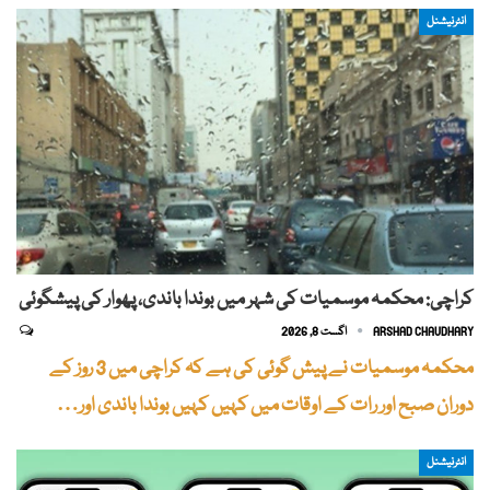
انٹرنیشنل
کراچی: محکمہ موسمیات کی شہر میں بوندا باندی، پھوار کی پیشگوئی
ARSHAD CHAUDHARY
اگست 8, 2026
محکمہ موسمیات نے پیش گوئی کی ہے کہ کراچی میں 3 روز کے
دوران صبح اور رات کے اوقات میں کہیں کہیں بوندا باندی اور…
انٹرنیشنل