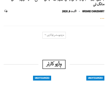
مانگ لی
ARSHAD CHAUDHARY
اگست 8, 2026
…
مزید پوسٹس لوڈ کریں
وٖڈیو کارنر
UNCATEGORIZED
UNCATEGORIZED