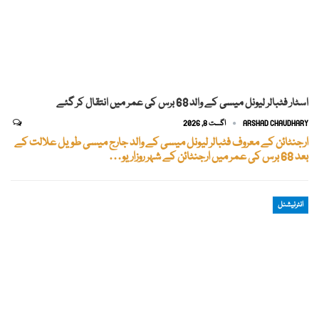
اسٹار فٹبالر لیونل میسی کے والد 68 برس کی عمر میں انتقال کر گئے
ARSHAD CHAUDHARY
اگست 8, 2026
ارجنٹائن کے معروف فٹبالر لیونل میسی کے والد جارج میسی طویل علالت کے
بعد 68 برس کی عمر میں ارجنٹائن کے شہر روزاریو…
انٹرنیشنل