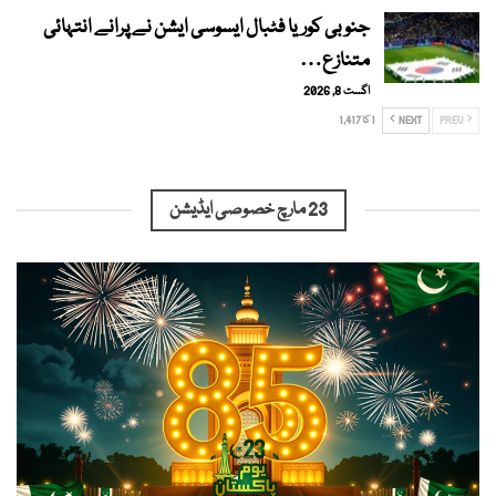
جنوبی کوریا فٹبال ایسوسی ایشن نے پرانے انتہائی
متنازع…
اگست 8, 2026
PREV
NEXT
1 کا 1,417
23 مارچ خصوصی ایڈیشن