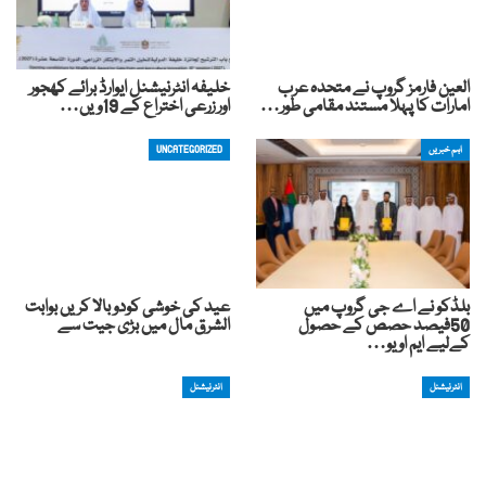
العین فارمز گروپ نے متحدہ عرب
خلیفہ انٹرنیشنل ایوارڈ برائے کھجور
امارات کا پہلا مستند مقامی طور…
اور زرعی اختراع کے 19ویں…
اہم خبریں
UNCATEGORIZED
بلڈکو نے اے جی گروپ میں
عید کی خوشی کودوبالا کریں بوابت
50فیصد حصص کے حصول
الشرق مال میں بڑی جیت سے
کےلیے ایم او یو…
انٹرنیشنل
انٹرنیشنل