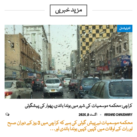
مزید خبریں
انٹرنیشنل
کراچی: محکمہ موسمیات کی شہر میں بوندا باندی، پھوار کی پیشگوئی
ARSHAD CHAUDHARY
اگست 8, 2026
محکمہ موسمیات نے پیش گوئی کی ہے کہ کراچی میں 3 روز کے دوران صبح
اور رات کے اوقات میں کہیں کہیں بوندا باندی اور…