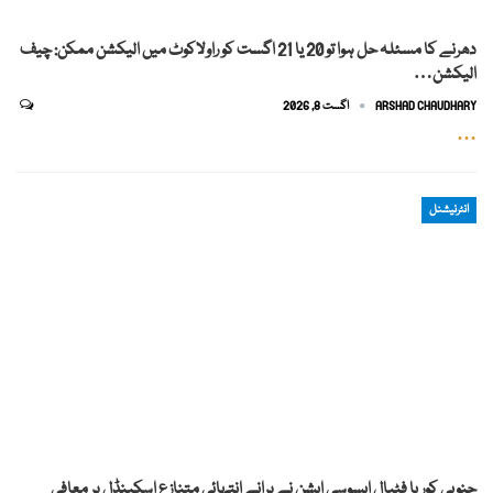
دھرنے کا مسئلہ حل ہوا تو 20 یا 21 اگست کو راولاکوٹ میں الیکشن ممکن: چیف
الیکشن…
ARSHAD CHAUDHARY
اگست 8, 2026
…
انٹرنیشنل
جنوبی کوریا فٹبال ایسوسی ایشن نے پرانے انتہائی متنازع اسکینڈل پر معافی