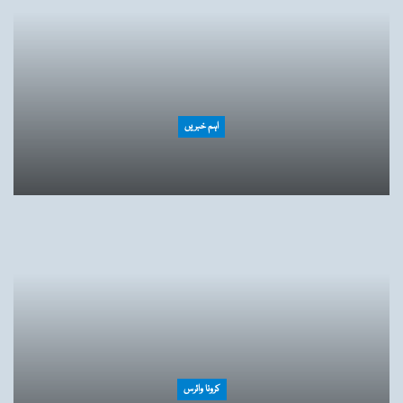
اہم خبریں
کرونا وائرس