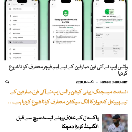
واٹس ایپ نے آئی فون صارفین کے لیے اہم فیچر متعارف کرا نا شروع
کر دیا
ARSHAD CHAUDHARY
اگست 8, 2026
انسٹنٹ میسجنگ ایپلی کیشن واٹس ایپ نے آئی فون صارفین کے
لیے پیرنٹل کنٹرولز کا الگ سیکشن متعارف کرانا شروع کردیا ہے،…
پاکستان کے خلاف پہلے ٹیسٹ میچ سے قبل
انگلینڈ کو بڑا دھچکا