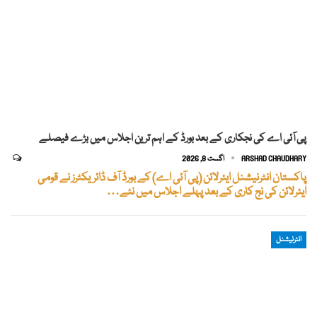
پی آئی اے کی نجکاری کے بعد بورڈ کے اہم ترین اجلاس میں بڑے فیصلے
ARSHAD CHAUDHARY
اگست 8, 2026
پاکستان انٹرنیشنل ایئرلائن (پی آئی اے) کے بورڈ آف ڈائریکٹرز نے قومی
ایئرلائن کی نج کاری کے بعد پہلے اجلاس میں نئے…
انٹرنیشنل