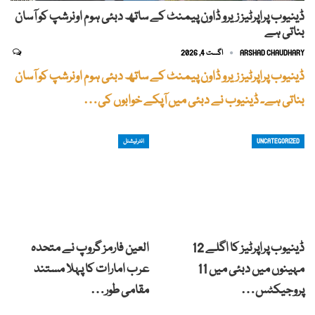
ڈینیوب پراپرٹیز زیرو ڈاون پیمنٹ کے ساتھ دبئی ہوم اونرشپ کو آسان
بناتی ہے
ARSHAD CHAUDHARY
اگست 4, 2026
ڈینیوب پراپرٹیز زیرو ڈاون پیمنٹ کے ساتھ دبئی ہوم اونرشپ کو آسان
بناتی ہے۔ ڈینیوب نے دبئی میں آپکے خوابوں کی…
UNCATEGORIZED
انٹرنیشنل
ڈینیوب پراپرٹیز کا اگلے 12
العین فارمز گروپ نے متحدہ
مہینوں میں دبئی میں 11
عرب امارات کا پہلا مستند
پروجیکٹس…
مقامی طور…