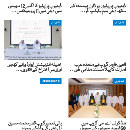
ڈینیوب پراپرٹیز زیرو ڈاون پیمنٹ کے
ڈینیوب پراپرٹیز کا اگلے 12 مہینوں
ساتھ دبئی ہوم اونرشپ کو…
میں دبئی میں 11 پروجیکٹس…
انٹرنیشنل
انٹرنیشنل
العین فارمز گروپ نے متحدہ عرب
خلیفہ انٹرنیشنل ایوارڈ برائے کھجور
امارات کا پہلا مستند مقامی طور…
اور زرعی اختراع کے 19ویں…
اہم خبریں
UNCATEGORIZED
بلڈکو نے اے جی گروپ میں
بانی تعمیرگروپ قطر محمد حسین
50فیصد حصص کے حصول
آل علی کی وفدکے ہمراہ