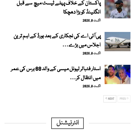
پاکستان کے خلاف پہلے ٹیسٹ میچ سے قبل
انگلینڈ کو بڑا دھچکا
اگست 8, 2026
پی آئی اے کی نجکاری کے بعد بورڈ کے اہم ترین
اجلاس میں بڑے…
اگست 8, 2026
اسٹار فٹبالر لیونل میسی کے والد 68 برس کی عمر
میں انتقال کر…
اگست 8, 2026
NEXT
PREV
انٹرنیشنل