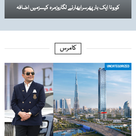
کورونا ایک بارپھرسرابھارنے لگاروزمرہ کیسزمیں اضافہ
کامرس
UNCATEGORIZED