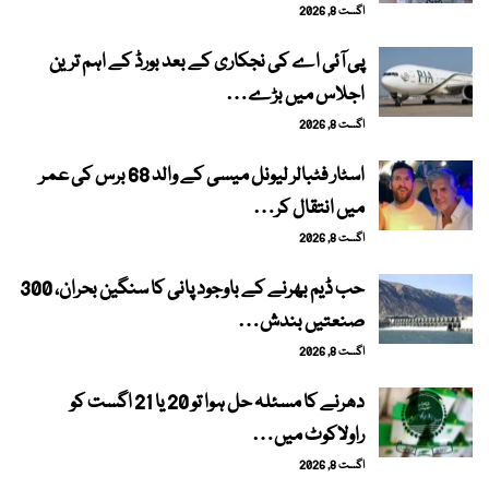
اگست 8, 2026
پی آئی اے کی نجکاری کے بعد بورڈ کے اہم ترین
اجلاس میں بڑے…
اگست 8, 2026
اسٹار فٹبالر لیونل میسی کے والد 68 برس کی عمر
میں انتقال کر…
اگست 8, 2026
حب ڈیم بھرنے کے باوجود پانی کا سنگین بحران، 300
صنعتیں بندش…
اگست 8, 2026
دھرنے کا مسئلہ حل ہوا تو 20 یا 21 اگست کو
راولاکوٹ میں…
اگست 8, 2026