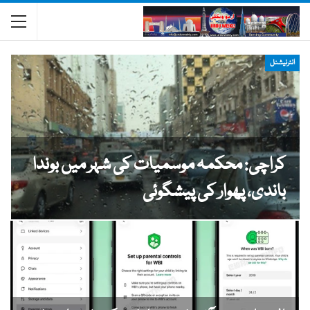
انٹرنیشنل
کراچی: محکمہ موسمیات کی شہر میں بوندا
باندی، پھوار کی پیشگوئی