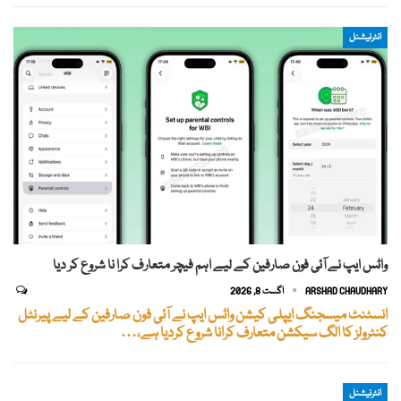
انٹرنیشنل
واٹس ایپ نے آئی فون صارفین کے لیے اہم فیچر متعارف کرا نا شروع کر دیا
ARSHAD CHAUDHARY
اگست 8, 2026
انسٹنٹ میسجنگ ایپلی کیشن واٹس ایپ نے آئی فون صارفین کے لیے پیرنٹل
کنٹرولز کا الگ سیکشن متعارف کرانا شروع کردیا ہے،…
انٹرنیشنل