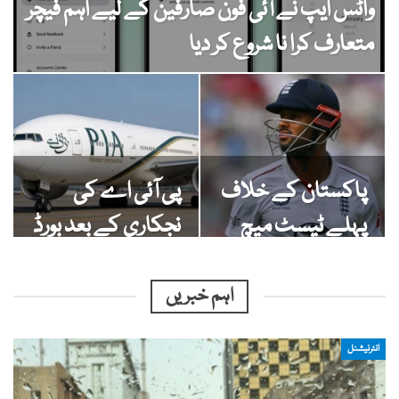
واٹس ایپ نے آئی فون صارفین کے لیے اہم فیچر
متعارف کرا نا شروع کر دیا
پاکستان کے خلاف
پی آئی اے کی
پہلے ٹیسٹ میچ
نجکاری کے بعد بورڈ
سے قبل انگلینڈ کو
کے اہم ترین
بڑا دھچکا
اجلاس میں بڑے
اہم خبریں
فیصلے
انٹرنیشنل