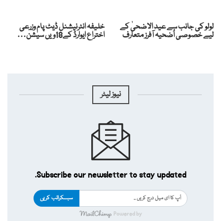
لولو کی جانب سے عید الاضحیٰ کے
خلیفہ انٹرنیشنل ڈیٹ پام وزرعی
لیے خصوصی اُضحیہ آفرز متعارف
اختراع ایوارڈ کے18ویں سیشن…
نیوز لیٹر
Subscribe our newsletter to stay updated.
سبسکرائب کریں
Powered by