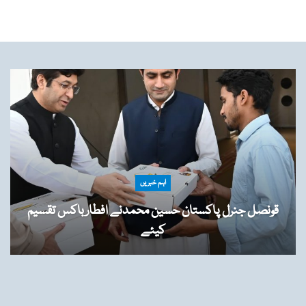
اہم خبریں
قونصل جنرل پاکستان حسین محمدنے افطارباکس تقسیم
کیئے