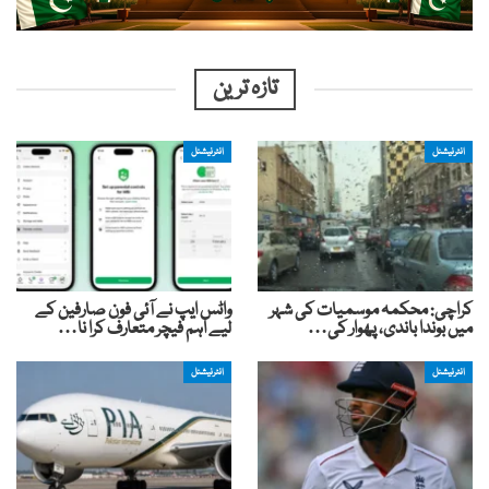
تازہ ترین
انٹرنیشنل
انٹرنیشنل
کراچی: محکمہ موسمیات کی شہر
واٹس ایپ نے آئی فون صارفین کے
میں بوندا باندی، پھوار کی…
لیے اہم فیچر متعارف کرا نا…
انٹرنیشنل
انٹرنیشنل