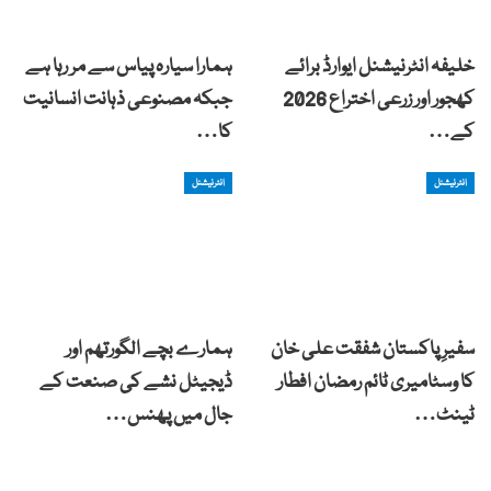
خلیفہ انٹرنیشنل ایوارڈ برائے
ہمارا سیارہ پیاس سے مر رہا ہے
کھجور اور زرعی اختراع 2026
جبکہ مصنوعی ذہانت انسانیت
کے…
کا…
انٹرنیشنل
انٹرنیشنل
سفیرِ پاکستان شفقت علی خان
ہمارے بچے الگورتھم اور
کا وسٹامیری ٹائم رمضان افطار
ڈیجیٹل نشے کی صنعت کے
ٹینٹ…
جال میں پھنس…