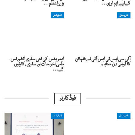
کےلیے ایم او یو…
وزیراعظم…
انٹرنیشنل
انٹرنیشنل
آئی سی ایس ٹی ایس آئی نے فلپائن
ایمریٹس کی نئی سفری انشورنس،
کا قومی دن منایا،۔
طبی اخراجات اور سفری رکاوٹوں
کے…
فوڈکارنر
انٹرنیشنل
انٹرنیشنل