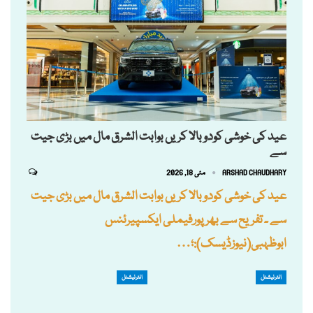
عید کی خوشی کودوبالا کریں بوابت الشرق مال میں بڑی جیت
سے
ARSHAD CHAUDHARY
مئی 18, 2026
عید کی خوشی کودوبالا کریں بوابت الشرق مال میں بڑی جیت
سے ۔ تفریح ​​سے بھرپورفیملی ایکسپیرئنس
ابوظہبی(نیوزڈیسک):؛…
انٹرنیشنل
انٹرنیشنل