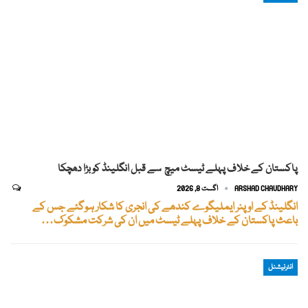
پاکستان کے خلاف پہلے ٹیسٹ میچ سے قبل انگلینڈ کو بڑا دھچکا
ARSHAD CHAUDHARY
اگست 8, 2026
انگلینڈ کے اوپنر ایملیگوے کندھے کی انجری کا شکار ہوگئے جس کے
باعث پاکستان کے خلاف پہلے ٹیسٹ میں ان کی شرکت مشکوک…
انٹرنیشنل