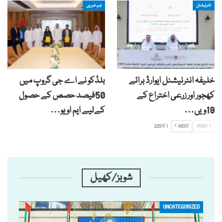
انٹرنیشنل
اہم خبریں
خلیفہ انٹرنیشنل ایوارڈ برائے
بلڈکو نے اے جی گروپ میں
کھجور اور زرعی اختراع کے
50فیصد حصص کے حصول
19ویں…
کےلیے ایم او یو…
PREV
NEXT
1 کا 225
شوبز/کھیل
UNCATEGORIZED