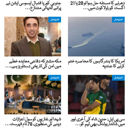
دھرنے کا مسئلہ حل ہوا تو 20 یا 21
جنوبی کوریا فٹبال ایسوسی ایشن نے
اگست کو راولاکوٹ میں…
پرانے انتہائی متنازع…
انٹرنیشنل
انٹرنیشنل
امریکا کا بندرگاہوں کا محاصرہ ختم
مکہ مشترکہ دفاعی معاہدہ خطے
کرنے کا عندیہ
میں امن کی تاریخی دستاویز ہے،…
انٹرنیشنل
انٹرنیشنل
سی پی ایل: حنین شاہ کی آخری اوور
شہدا اور غازیوں کو سول اعزازات
میں شاندار بولنگ بھی ٹیم کو…
دینے کی منظوری، 78 نام فہرست…