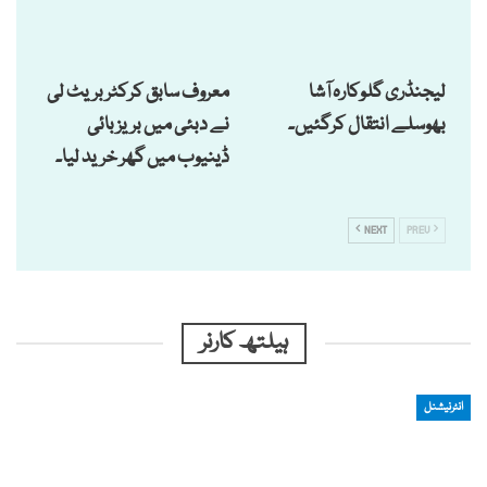
لیجنڈری گلوکارہ آشا
معروف سابق کرکٹر بریٹ لی
بھوسلے انتقال کرگئیں۔
نے دبئی میں بریزبائی
ڈینیوب میں گھر خرید لیا۔
NEXT
PREV
ہیلتھ کارنر
انٹرنیشنل