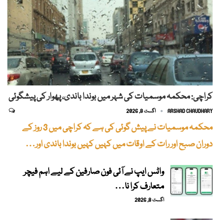
کراچی: محکمہ موسمیات کی شہر میں بوندا باندی، پھوار کی پیشگوئی
ARSHAD CHAUDHARY
اگست 8, 2026
محکمہ موسمیات نے پیش گوئی کی ہے کہ کراچی میں 3 روز کے
دوران صبح اور رات کے اوقات میں کہیں کہیں بوندا باندی اور…
واٹس ایپ نے آئی فون صارفین کے لیے اہم فیچر
متعارف کرا نا…
اگست 8, 2026