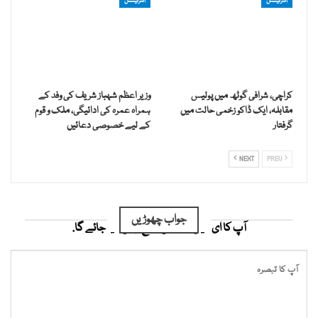
انٹرنیشنل
انٹرنیشنل
کراچی، شرافی گوٹھ میں پولیس
وزیر اعظم شہباز شریف کی وفد کے
مقابلہ، ایک ڈاکو زخمی حالت میں
ہمراہ عمرہ کی ادائیگی، ملک و قوم
گرفتار
کے لیے خصوصی دعائیں
NEXT
PREV
جواب چھوڑیں
آپ کا ای میل ایڈریس شائع نہیں کیا جائے گا.