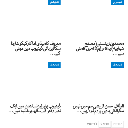
اہم خبریں
انٹرنیشنل
محمدبن زایدسٹی(مصفح
معروف کامیڈی اداکارکیکو شاردا
شہابیہ)ایم9 اورایم12میں 6مئی
سکائیز بائی ڈینیوب میں دبئی
سے…
کے…
انٹرنیشنل
انٹرنیشنل
الطاف حسن قریشی ہم میں نہیں
ڈینیوب پراپرٹیز نے لندن میں ایک
مگرانکی یادیں ہر دم تازہ رہیں…
نئے دفتر کے ساتھ برطانیہ میں…
PREV
NEXT
1 کا 2,819