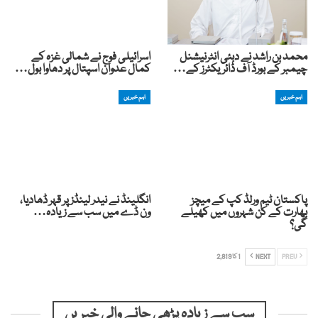
محمد بن راشد نے دبئی انٹرنیشنل
اسرائیلی فوج نے شمالی غزہ کے
چیمبر کے بورڈ آف ڈائریکٹرز کے…
کمال عدوان اسپتال پر دھاوا بول…
اہم خبریں
اہم خبریں
پاکستان ٹیم ورلڈ کپ کے میچز
انگلینڈ نے نیدر لینڈز پر قہر ڈھادیا،
بھارت کے کن شہروں میں کھیلے
ون ڈے میں سب سے زیادہ…
گی؟
PREV
NEXT
1 کا 2,819
سب سے زیادہ پڑھی جانے والی خبریں