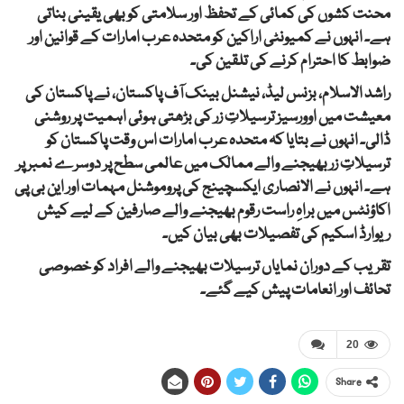
محنت کشوں کی کمائی کے تحفظ اور سلامتی کو بھی یقینی بناتی
ہے۔ انہوں نے کمیونٹی اراکین کو متحدہ عرب امارات کے قوانین اور
ضوابط کا احترام کرنے کی تلقین کی۔
راشد الاسلام، بزنس لیڈ، نیشنل بینک آف پاکستان، نے پاکستان کی
معیشت میں اوورسیز ترسیلاتِ زر کی بڑھتی ہوئی اہمیت پر روشنی
ڈالی۔ انہوں نے بتایا کہ متحدہ عرب امارات اس وقت پاکستان کو
ترسیلاتِ زر بھیجنے والے ممالک میں عالمی سطح پر دوسرے نمبر پر
ہے۔ انہوں نے الانصاری ایکسچینج کی پروموشنل مہمات اور این بی پی
اکاؤنٹس میں براہِ راست رقوم بھیجنے والے صارفین کے لیے کیش
ریوارڈ اسکیم کی تفصیلات بھی بیان کیں۔
تقریب کے دوران نمایاں ترسیلات بھیجنے والے افراد کو خصوصی
تحائف اور انعامات پیش کیے گئے۔
20
Share