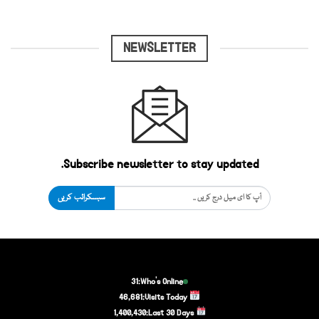
NEWSLETTER
Subscribe newsletter to stay updated.
سبسکرائب کریں
31
Who's Online:
46,681
Visits Today:
1,400,430
Last 30 Days: