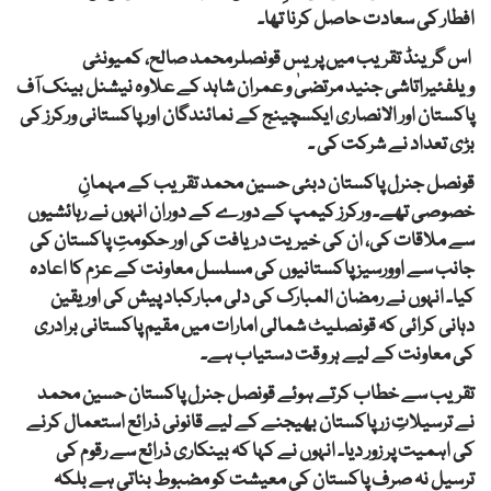
افطار کی سعادت حاصل کرنا تھا۔
اس گرینڈ تقریب میں پریس قونصلرمحمد صالح، کمیونٹی
ویلفئیراتاشی جنید مرتضیٰ و عمران شاہد کے علاوہ نیشنل بینک آف
پاکستان اور الانصاری ایکسچینج کے نمائندگان اور پاکستانی ورکرز کی
بڑی تعداد نے شرکت کی ۔
قونصل جنرل پاکستان دبئی حسین محمد تقریب کے مہمانِ
خصوصی تھے۔ ورکرز کیمپ کے دورے کے دوران انہوں نے رہائشیوں
سے ملاقات کی، ان کی خیریت دریافت کی اور حکومتِ پاکستان کی
جانب سے اوورسیز پاکستانیوں کی مسلسل معاونت کے عزم کا اعادہ
کیا۔ انہوں نے رمضان المبارک کی دلی مبارکباد پیش کی اور یقین
دہانی کرائی کہ قونصلیٹ شمالی امارات میں مقیم پاکستانی برادری
کی معاونت کے لیے ہر وقت دستیاب ہے۔
تقریب سے خطاب کرتے ہوئے قونصل جنرل پاکستان حسین محمد
نے ترسیلاتِ زر پاکستان بھیجنے کے لیے قانونی ذرائع استعمال کرنے
کی اہمیت پر زور دیا۔ انہوں نے کہا کہ بینکاری ذرائع سے رقوم کی
ترسیل نہ صرف پاکستان کی معیشت کو مضبوط بناتی ہے بلکہ