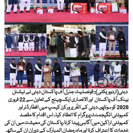
دبئی(اردوویکلی)::قونصلیٹ جنرل آف پاکستان دبئی نے نیشنل
بینک آف پاکستان اور الانصاری ایکسچینج کے تعاون سے 22 فروری
2026 کو سوناپور، دبئی کے الغُریر ورکرز کیمپ میں افطار ڈنر اور
کمیونٹی انگیجمنٹ پروگرام کا انعقاد کیا۔ اس اقدام کا مقصد
کمیونٹی اراکین میں آگاہی پیدا کرنا، پاکستان کی معیشت میں ان کی
خدمات کا اعتراف کرنا اور ماہِ رمضان المبارک کے دوران ان کے ساتھ