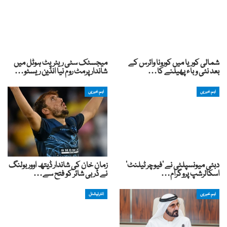
شمالی کوریا میں کورونا وائرس کے
میجسٹک سٹی ریٹریٹ ہوٹل میں
بعد نئی وباء پھیلنے کا…
شاندارپرمٹ روم نیا انڈین ریسٹو…
اہم خبریں
اہم خبریں
دبئی میونسپلٹی نے ‘فیوچر ٹیلنٹ’
زمان خان کی شاندار ڈیتھ اوور بولنگ
اسکالرشپ پروگرام…
نے ڈربی شائر کو فتح سے…
اہم خبریں
انٹرنیشنل