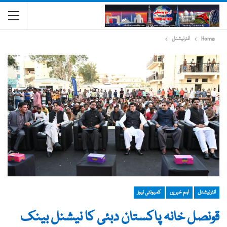
Home
انٹرنیشنل
انٹرنیشنل
اہم خبریں
کمیونٹی نیوز
قونصل خانہ پاکستان دبئی کا نیشنل بینک