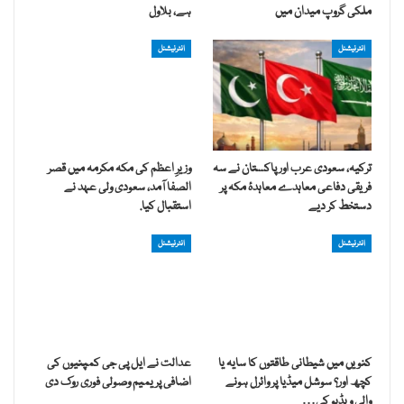
ملکی گروپ میدان میں
ہے، بلاول
انٹرنیشنل
انٹرنیشنل
ترکیہ، سعودی عرب اور پاکستان نے سہ
وزیرِ اعظم کی مکہ مکرمہ میں قصر
فریقی دفاعی معاہدے معاہدۂ مکہ پر
الصفا آمد، سعودی ولی عہد نے
دستخط کر دیے
استقبال کیا.
انٹرنیشنل
انٹرنیشنل
کنویں میں شیطانی طاقتوں کا سایہ یا
عدالت نے ایل پی جی کمپنیوں کی
کچھ اور؟ سوشل میڈیا پر وائرل ہونے
اضافی پریمیم وصولی فوری روک دی
والی ویڈیو کی…