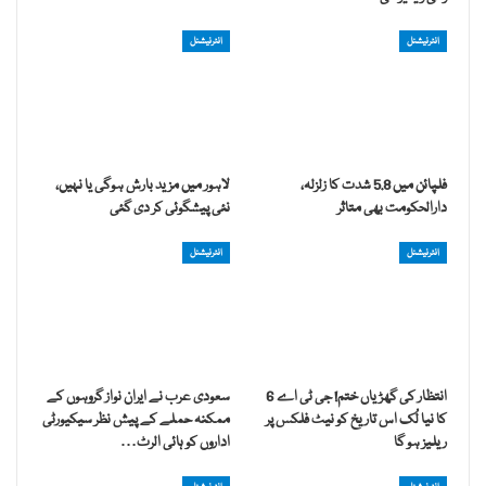
انٹرنیشنل
انٹرنیشنل
فلپائن میں 5.8 شدت کا زلزلہ،
لاہور میں مزید بارش ہوگی یا نہیں،
دارالحکومت بھی متاثر
نئی پیشگوئی کر دی گئی
انٹرنیشنل
انٹرنیشنل
انتظار کی گھڑیاں ختم! جی ٹی اے 6
سعودی عرب نے ایران نواز گروہوں کے
کا نیا لُک اس تاریخ کو نیٹ فلکس پر
ممکنہ حملے کے پیش نظر سیکیورٹی
ریلیز ہو گا
اداروں کو ہائی الرٹ…