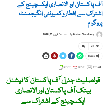
آف پاکستان اور الانصاری ایکسچینج کے
اشتراک سے افطار وکمیونٹی انگیجمنٹ
پروگرام
By
Arshad Chaudhary
On
فروری 23, 2026
20
Share
قونصلیٹ جنرل آف پاکستان کا نیشنل
بینک آف پاکستان اور الانصاری
ایکسچینج کے اشتراک سے