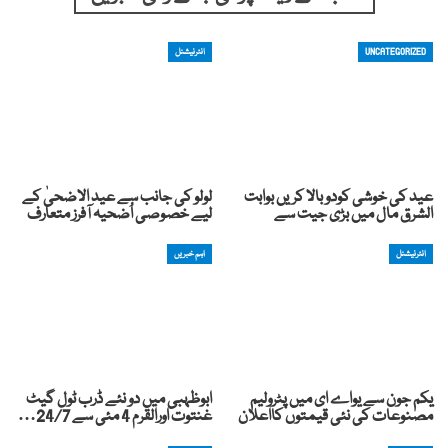
UNCATEGORIZED
انٹرنیشنل
عید کی خوشی کودوبالا کریں بوابت
لولو کی جانب سے عید الاضحیٰ کے
الشرق مال میں بڑی جیت سے
لیے خصوصی اُضحیہ آفرز متعارف
انٹرنیشنل
اہم خبریں
یکم جون سے یواے ای میں پٹرولیم
ابوظہبی میں دو نئے ڈرب ٹول گیٹ
مصنوعات کی نئی قیمتوں کااعلان
غنتوت اورالقرم 4 مئی سے 24/7…