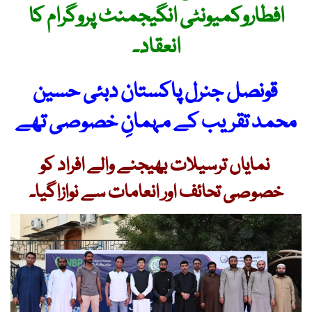
افطاروکمیونٹی انگیجمنٹ پروگرام کا
انعقاد۔
قونصل جنرل پاکستان دبئی حسین
محمد تقریب کے مہمانِ خصوصی تھے
نمایاں ترسیلات بھیجنے والے افراد کو
خصوصی تحائف اور انعامات سے نوازاگیا۔