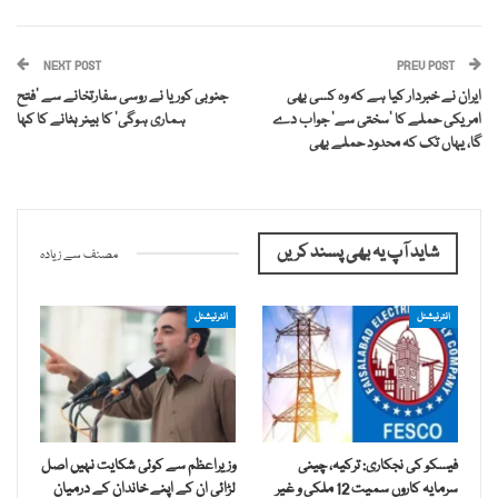
NEXT POST
PREV POST
ایران نے خبردار کیا ہے کہ وہ کسی بھی
جنوبی کوریا نے روسی سفارتخانے سے ’فتح
امریکی حملے کا ‘سختی سے’ جواب دے
ہماری ہوگی‘ کا بینر ہٹانے کا کہا
گا، یہاں تک کہ محدود حملے بھی
شاید آپ یہ بھی پسند کریں
مصنف سے زیادہ
انٹرنیشنل
انٹرنیشنل
فیسکو کی نجکاری: ترکیہ، چینی
وزیراعظم سے کوئی شکایت نہیں اصل
سرمایہ کاروں سمیت 12 ملکی و غیر
لڑائی ان کے اپنے خاندان کے درمیان