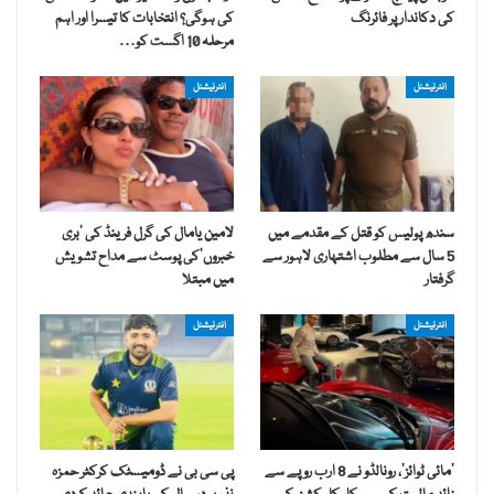
کی دکاندار پر فائرنگ
کی ہوگی؟ انتخابات کا تیسرا اور اہم
مرحلہ 10 اگست کو…
انٹرنیشنل
انٹرنیشنل
سندھ پولیس کو قتل کے مقدمے میں
لامین یامال کی گرل فرینڈ کی ’بری
5 سال سے مطلوب اشتہاری لاہور سے
خبروں‘کی پوسٹ سے مداح تشویش
گرفتار
میں مبتلا
انٹرنیشنل
انٹرنیشنل
’مائی ٹوائز‘، رونالڈو نے 8 ارب روپے سے
پی سی بی نے ڈومیسٹک کرکٹر حمزہ