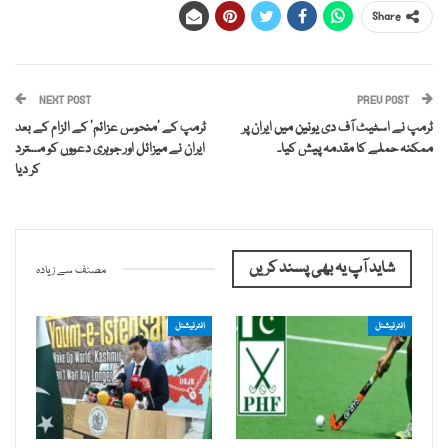
Share
NEXT POST
PREV POST
ٹرمپ نے اسٹیٹ آف دی یونین میں ایران پر
ٹرمپ کے ‘منحوس عزائم’ کے الزام کے بعد
ممکنہ حملے کا مقدمہ پیش کیا۔
ایران نے میزائل اور جوہری دعووں کو مسترد
کر دیا
شاید آپ یہ بھی پسند کریں
مصنف سے زیادہ
انٹرنیشنل
انٹرنیشنل