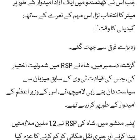
جب اس نے کھٹمنڈو میں ایک آزاد امیدوار کے طور پر
میئر کا انتخاب لڑا، اس مہم کے نعرے کے ساتھ:
"تبدیلی کا وقت”۔
وہ بڑے فرق سے جیت گئے۔
گزشتہ دسمبر میں، شاہ نے RSP میں شمولیت اختیار
کی، جس کی قیادت ٹی وی کے سابق میزبان سے
سیاست دان بنے رابی لامیچھانے، اس کے وزیر اعظم کے
امیدوار کے طور پر کر رہے تھے۔
اپنے منشور میں، شاہ کی RSP نے 1.2 ملین ملازمتیں
پیدا کرنے اور جبری نقل مکانی کو کم کرنے کا عزم کیا