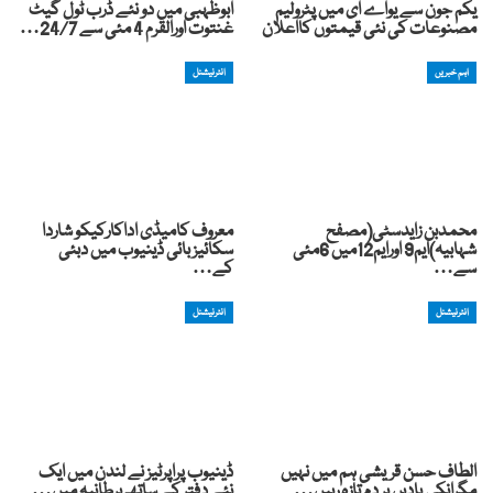
یکم جون سے یواے ای میں پٹرولیم
ابوظہبی میں دو نئے ڈرب ٹول گیٹ
مصنوعات کی نئی قیمتوں کااعلان
غنتوت اورالقرم 4 مئی سے 24/7…
اہم خبریں
انٹرنیشنل
محمدبن زایدسٹی(مصفح
معروف کامیڈی اداکارکیکو شاردا
شہابیہ)ایم9 اورایم12میں 6مئی
سکائیز بائی ڈینیوب میں دبئی
سے…
کے…
انٹرنیشنل
انٹرنیشنل
الطاف حسن قریشی ہم میں نہیں
ڈینیوب پراپرٹیز نے لندن میں ایک
مگرانکی یادیں ہر دم تازہ رہیں…
نئے دفتر کے ساتھ برطانیہ میں…