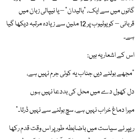
گانوں میں سے ایک، "بالیدان” – یا نیپالی زبان میں
قربانی – کو یوٹیوب پر 12 ملین سے زیادہ مرتبہ دیکھا گیا
ہے۔
اس کے اشعار یہ ہیں:
"مجھے بولنے دیں جناب یہ کوئی جرم نہیں ہے،
دل کھول دے میں محل کی بددعا نہیں ہوں
میرا دماغ خراب نہیں ہے، سچ بولنے سے نہیں ڈرتا۔”
ریپر نے سیاست میں باضابطہ طور پر اس وقت قدم رکھا