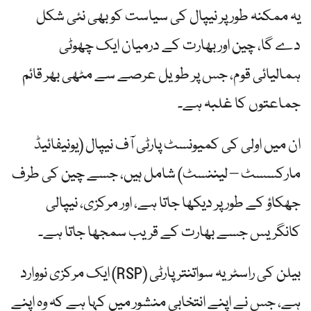
یہ ممکنہ طور پر نیپال کی سیاست کو بھی نئی شکل
دے گا، چین اور بھارت کے درمیان ایک چھوٹی
ہمالیائی قوم، جس پر طویل عرصے سے مٹھی بھر قائم
جماعتوں کا غلبہ ہے۔
ان میں اولی کی کمیونسٹ پارٹی آف نیپال (یونیفائیڈ
مارکسسٹ – لیننسٹ) شامل ہیں، جسے چین کی طرف
جھکاؤ کے طور پر دیکھا جاتا ہے، اور مرکزی، نیپالی
کانگریس جسے بھارت کے قریب سمجھا جاتا ہے۔
بیلن کی راسٹریہ سواتنتر پارٹی (RSP) ایک مرکزی نووارد
ہے، جس نے اپنے انتخابی منشور میں کہا ہے کہ وہ اپنے