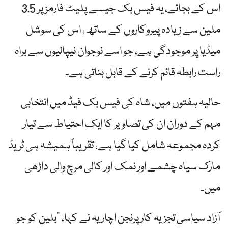
اس کے بجائے، یہ فیس بک جیسے پلیٹ فارمز پر 3.5
ملین سے زیادہ پیروکاروں کے ساتھ، اس کی سوشل
میڈیا پر موجودگی ہے، جو اسے نوجوان نیپالیوں سے براہ
راست رابطہ قائم کرنے کے قابل بناتی ہے۔
حالیہ ہفتوں میں، شاہ کی فیس بک فیڈ میں انتخابی
مہم کے دوران ان کی تصاویر کا ایک احتیاط سے تیار
کردہ مجموعہ شامل کیا گیا ہے، تقریباً ہمیشہ ہی ٹریڈ
مارک سیاہ چشمے اور نمک اور کالی مرچ والی داڑھی
میں۔
آزاد سیاسی تجزیہ کار پرنجن اچاریہ نے کہا، "بلین کو جو