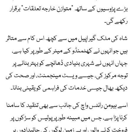
بڑے پڑوسیوں کے ساتھ "متوازن خارجہ تعلقات” برقرار
رکھے گی۔
شاہ کی ملک گیر اپیل میں سے کچھ اس کام سے متاثر
ہیں جو انہوں نے کھٹمنڈو کے میئر کے طور پر کیا ہے،
جہاں انہوں نے شہری بنیادی ڈھانچے کو بہتر بنانے پر
توجہ مرکوز کی، جیسے ویسٹ مینجمنٹ، اور صحت کی
دیکھ بھال جیسی خدمات کی فراہمی کو یقینی بنانا۔
اسے ہیومن رائٹس واچ کی جانب سے بھی تنقید کا سامنا
کرنا پڑا ہے، جس میں مبینہ طور پر پولیس کو سڑکوں پر
فروخت کرنے والوں اور بے زمین لوگوں کی جائیدادوں پر