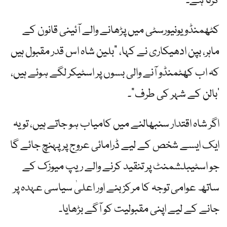
کرتا ہے۔
کٹھمنڈو یونیورسٹی میں پڑھانے والے آئینی قانون کے
ماہر، بپن ادھیکاری نے کہا، "بلین شاہ اس قدر مقبول ہیں
کہ اب کھٹمنڈو آنے والی بسوں پر اسٹیکر لگے ہوئے ہیں،
‘بالن کے شہر کی طرف”۔
اگر شاہ اقتدار سنبھالنے میں کامیاب ہو جاتے ہیں، تو یہ
ایک ایسے شخص کے لیے ڈرامائی عروج پر پہنچ جائے گا
جو اسٹیبلشمنٹ پر تنقید کرنے والے ریپ میوزک کے
ساتھ عوامی توجہ کا مرکز بنے اور اعلیٰ سیاسی عہدہ پر
جانے کے لیے اپنی مقبولیت کو آگے بڑھایا۔