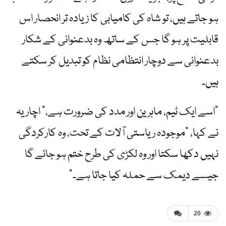
ہو جاتے ہیں، تو شاہ کی کامیابی کا زیادہ تر انحصار اس
قابلیت پر ہو گا جس کے ساتھ وہ بدعنوانی کے شکار
بدعنوانی سے دوچار انتظامی نظام کو تبدیل کر سکتے
ہیں۔
"اسے ایک ٹیم، ماہرین اور مدد کی ضرورت ہے،” اچاریہ
نے کہا، "موجودہ ریاستی آلات کے تحت، وہ کارکردگی
نہیں دکھا سکتا اور وہ لکڑی کی طرح ختم ہو جائے گا
جیسے دیمک سے حملہ کیا جاتا ہے۔”
20