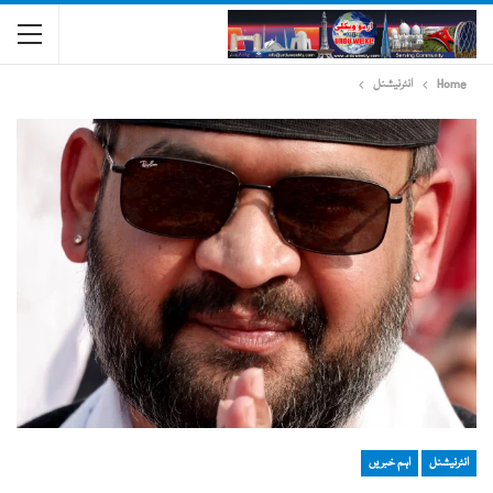
Home
انٹرنیشنل
انٹرنیشنل
اہم خبریں