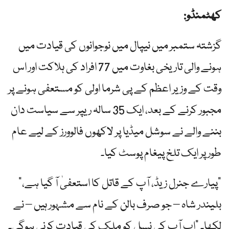
کھٹمنڈو:
گزشتہ ستمبر میں نیپال میں نوجوانوں کی قیادت میں
ہونے والی تاریخی بغاوت میں 77 افراد کی ہلاکت اور اس
وقت کے وزیر اعظم کے پی شرما اولی کو مستعفی ہونے پر
مجبور کرنے کے بعد، ایک 35 سالہ ریپر سے سیاست دان
بننے والے نے سوشل میڈیا پر لاکھوں فالوورز کے لیے عام
طور پر ایک تلخ پیغام پوسٹ کیا۔
"پیارے جنرل زیڈ، آپ کے قاتل کا استعفیٰ آ گیا ہے،”
بلیندر شاہ – جو صرف بالن کے نام سے مشہور ہیں – نے
لکھا۔ "اب آپ کی نسل کو ملک کی قیادت کرنی ہوگی۔