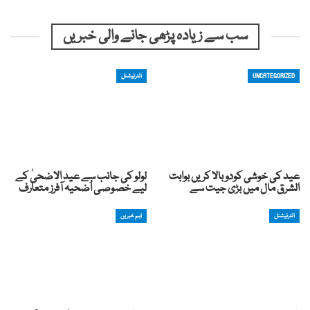
سب سے زیادہ پڑھی جانے والی خبریں
UNCATEGORIZED
انٹرنیشنل
عید کی خوشی کودوبالا کریں بوابت
لولو کی جانب سے عید الاضحیٰ کے
الشرق مال میں بڑی جیت سے
لیے خصوصی اُضحیہ آفرز متعارف
انٹرنیشنل
اہم خبریں