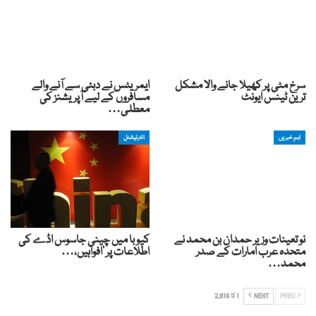
سرخ مٹی پر کھیلا جانے والا مشکل
ایمریٹس نے دبئی سے آنے والے
ترین ٹینس ایونٹ
مسافروں کے لیے آپریشنز کی
معطلی…
اہم خبریں
انٹرنیشنل
نو تعینات وزیر حمدان بن محمد نے
کیوبا میں چینی جاسوس اڈے کی
متحدہ عرب امارات کے صدر
اطلاعات پر ‘افواہیں،…
محمد…
PREV
NEXT
1 کا 2,816