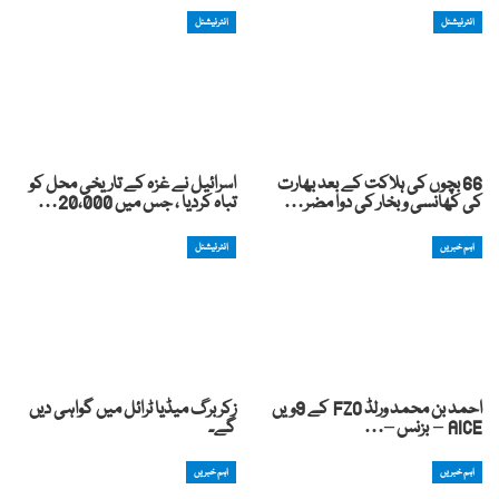
انٹرنیشنل
انٹرنیشنل
66 بچوں کی ہلاکت کے بعد بھارت
اسرائیل نے غزہ کے تاریخی محل کو
کی کھانسی و بخار کی دوا مضر…
تباہ کردیا ، جس میں 20،000…
اہم خبریں
انٹرنیشنل
احمد بن محمد ورلڈ FZO کے 9ویں
زکربرگ میڈیا ٹرائل میں گواہی دیں
AICE – بزنس –…
گے۔
اہم خبریں
اہم خبریں