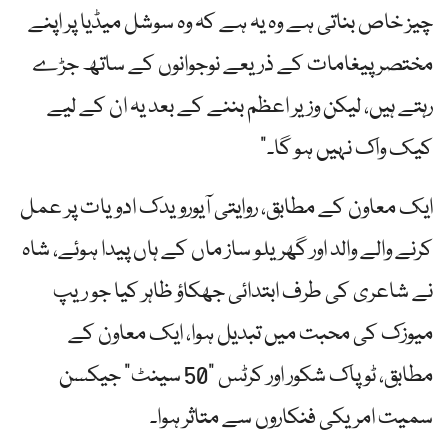
چیز خاص بناتی ہے وہ یہ ہے کہ وہ سوشل میڈیا پر اپنے
مختصر پیغامات کے ذریعے نوجوانوں کے ساتھ جڑے
رہتے ہیں، لیکن وزیر اعظم بننے کے بعد یہ ان کے لیے
کیک واک نہیں ہو گا۔”
ایک معاون کے مطابق، روایتی آیورویدک ادویات پر عمل
کرنے والے والد اور گھریلو ساز ماں کے ہاں پیدا ہوئے، شاہ
نے شاعری کی طرف ابتدائی جھکاؤ ظاہر کیا جو ریپ
میوزک کی محبت میں تبدیل ہوا، ایک معاون کے
مطابق، ٹوپاک شکور اور کرٹس "50 سینٹ” جیکسن
سمیت امریکی فنکاروں سے متاثر ہوا۔