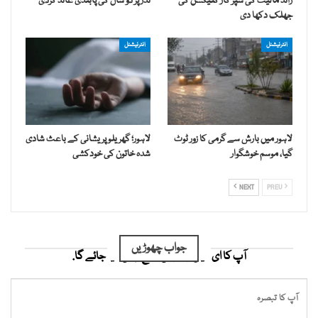
زائد مالیت کی سپر کار کلیکشن کی
نذر پر دو سال کی پابندی عائد کردی
جھلک دکھا دی
انٹرنیشنل
انٹرنیشنل
لاہور میں بارش سے گرمی کا زور ٹوٹ
لاہور؛ گھریلو پریشانی کے باعث شادی
گیا، موسم خوشگوار
شدہ خاتون کی خودکشی
NEXT
PREV
جواب چھوڑیں
آپ کا ای میل ایڈریس شائع نہیں کیا جائے گا.