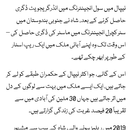
نیپال میں سول انجینئرنگ میں انڈرگریجویٹ ڈگری
حاصل کرنے کے بعد، شاہ نے جنوبی ہندوستان میں
سٹرکچرل انجینئرنگ میں ماسٹر کی ڈگری حاصل کی –
اس وقت تک وہ اپنے آبائی ملک میں ایک ریپ اسٹار
کے طور پر ابھر چکے تھے۔
اس کے گانے، جو اکثر نیپال کے حکمران طبقے کو لے کر
جاتے ہیں، ایک ایسے ملک میں بہت سے لوگوں کے دل
میں اتر جاتے ہیں جہاں 30 ملین کی آبادی میں سے
تقریباً 20 فیصد غربت کی زندگی گزارتے ہیں۔
2019 میں ریلیز ہونے والے، شاہ کے سب سے مشہور