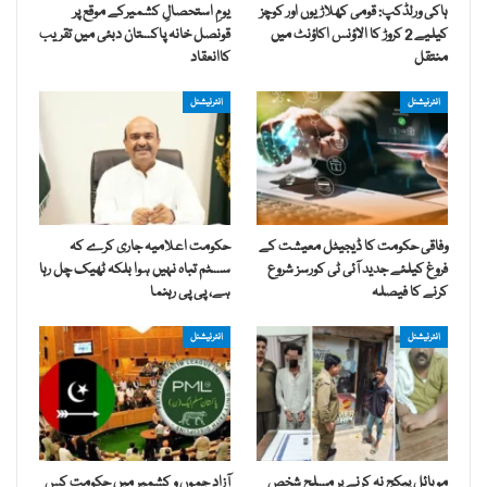
ہاکی ورلڈکپ: قومی کھلاڑیوں اور کوچز
یومِ استحصالِ کشمیرکے موقع پر
کیلیے 2 کروڑ کا الاؤنس اکاؤنٹ میں
قونصل خانہ پاکستان دبئی میں تقریب
منتقل
کاانعقاد
انٹرنیشنل
انٹرنیشنل
وفاقی حکومت کا ڈیجیٹل معیشت کے
حکومت اعلامیہ جاری کرے کہ
فروغ کیلئے جدید آئی ٹی کورسز شروع
سسٹم تباہ نہیں ہوا بلکہ ٹھیک چل رہا
کرنے کا فیصلہ
ہے، پی پی رہنما
انٹرنیشنل
انٹرنیشنل
موبائل پیکج نہ کرنے پر مسلح شخص
آزاد جموں و کشمیر میں حکومت کس