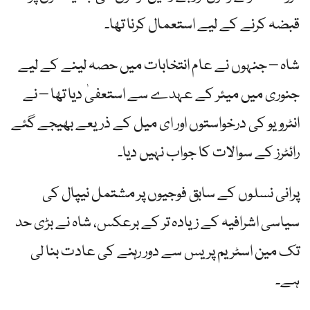
قبضہ کرنے کے لیے استعمال کرنا تھا۔
شاہ – جنہوں نے عام انتخابات میں حصہ لینے کے لیے
جنوری میں میئر کے عہدے سے استعفیٰ دیا تھا – نے
انٹرویو کی درخواستوں اور ای میل کے ذریعے بھیجے گئے
رائٹرز کے سوالات کا جواب نہیں دیا۔
پرانی نسلوں کے سابق فوجیوں پر مشتمل نیپال کی
سیاسی اشرافیہ کے زیادہ تر کے برعکس، شاہ نے بڑی حد
تک مین اسٹریم پریس سے دور رہنے کی عادت بنا لی
ہے۔