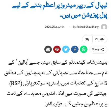
نیپال کے ریپر میئر وزیر اعظم بننے کے لیے
پول پوزیشن میں ہیں۔
By
Arshad Chaudhary
On
فروری 25, 2026
20
Share
بلیندر شاہ، کھٹمنڈو کے سابق میئر، جسے "بالین” کے
نام سے جانا جاتا ہے، جو پارٹی کے عہدیداروں کے مطابق
5 مارچ کے انتخابات میں راسٹریہ سواتنتر پارٹی (RSP)
جیتنے کی صورت میں ایک اندرونی معاہدے کے تحت
وزیر اعظم بن جائیں گے۔ فوٹو: رائٹرز