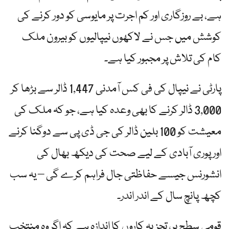
ہے، بے روزگاری اور کم اجرت پر مایوسی کو دور کرنے کی
کوشش میں جس نے لاکھوں نیپالیوں کو بیرون ملک
کام کی تلاش پر مجبور کیا ہے۔
پارٹی نے نیپال کی فی کس آمدنی 1,447 ڈالر سے بڑھا کر
3,000 ڈالر کرنے کا بھی وعدہ کیا ہے، جو کہ ملک کی
معیشت کو 100 بلین ڈالر کی جی ڈی پی سے دوگنا کرنے
اور پوری آبادی کے لیے صحت کی دیکھ بھال کی
انشورنس جیسے حفاظتی جال فراہم کرے گی – یہ سب
کچھ پانچ سال کے اندر اندر۔
قومی سطح پر، تجزیہ کاروں کا اندازہ ہے کہ اگر وہ منتخب