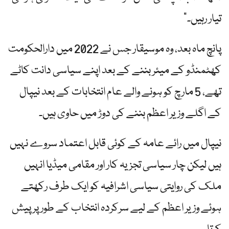
تیار رہیں۔”
پانچ ماہ بعد، وہ موسیقار جس نے 2022 میں دارالحکومت
کھٹمنڈو کے میئر بننے کے بعد اپنے سیاسی دانت کاٹے
تھے، 5 مارچ کو ہونے والے عام انتخابات کے بعد نیپال
کے اگلے وزیر اعظم بننے کی دوڑ میں حاوی ہیں۔
نیپال میں رائے عامہ کے کوئی قابل اعتماد سروے نہیں
ہیں لیکن چار سیاسی تجزیہ کار اور مقامی میڈیا انہیں
ملک کی روایتی سیاسی اشرافیہ کو ایک طرف رکھتے
ہوئے وزیر اعظم کے لیے سرکردہ انتخاب کے طور پر پیش