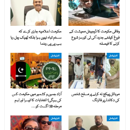
وفاقی حکومت کا ڈیجیٹل معیشت کے
حکومت اعلامیہ جاری کرے کہ
فروغ کیلئے جدید آئی ٹی کورسز شروع
سسٹم تباہ نہیں ہوا بلکہ ٹھیک چل رہا
کرنے کا فیصلہ
ہے، پی پی رہنما
انٹرنیشنل
انٹرنیشنل
موبائل پیکج نہ کرنے پر مسلح شخص
آزاد جموں و کشمیر میں حکومت کس
کی دکاندار پر فائرنگ
کی ہوگی؟ انتخابات کا تیسرا اور اہم
مرحلہ 10 اگست کو…
انٹرنیشنل
انٹرنیشنل