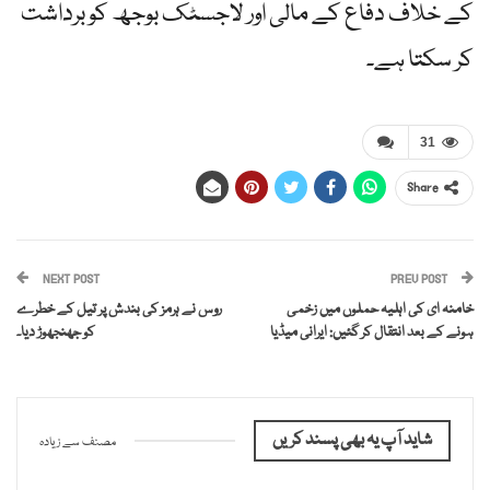
کے خلاف دفاع کے مالی اور لاجسٹک بوجھ کو برداشت
کر سکتا ہے۔
31
Share
NEXT POST
PREV POST
خامنہ ای کی اہلیہ حملوں میں زخمی
روس نے ہرمز کی بندش پر تیل کے خطرے
ہونے کے بعد انتقال کر گئیں: ایرانی میڈیا
کو جھنجھوڑ دیا۔
شاید آپ یہ بھی پسند کریں
مصنف سے زیادہ