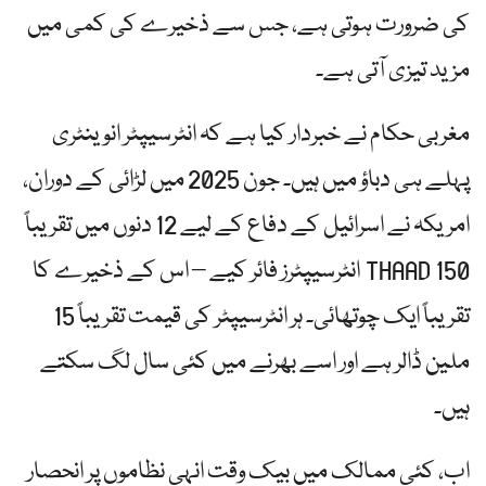
کی ضرورت ہوتی ہے، جس سے ذخیرے کی کمی میں
مزید تیزی آتی ہے۔
مغربی حکام نے خبردار کیا ہے کہ انٹرسیپٹر انوینٹری
پہلے ہی دباؤ میں ہیں۔ جون 2025 میں لڑائی کے دوران،
امریکہ نے اسرائیل کے دفاع کے لیے 12 دنوں میں تقریباً
150 THAAD انٹرسیپٹرز فائر کیے – اس کے ذخیرے کا
تقریباً ایک چوتھائی۔ ہر انٹرسیپٹر کی قیمت تقریباً 15
ملین ڈالر ہے اور اسے بھرنے میں کئی سال لگ سکتے
ہیں۔
اب، کئی ممالک میں بیک وقت انہی نظاموں پر انحصار