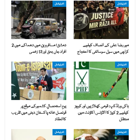
انٹرنیشنل
انٹرنیشنل
میر رضا علی کے انصاف کیلیے
دمشق؛ مسافر وین میں دھماکے میں 2
کراچی میں سول سوسائٹی کا احتجاج
افراد جاں بحق اور 13 زخمی
انٹرنیشنل
انٹرنیشنل
ہاکی ورلڈکپ: قومی کھلاڑیوں اور کوچز
یومِ استحصالِ کشمیرکے موقع پر
کیلیے 2 کروڑ کا الاؤنس اکاؤنٹ میں
قونصل خانہ پاکستان دبئی میں تقریب
منتقل
کاانعقاد
انٹرنیشنل
انٹرنیشنل