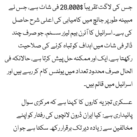
جس کی لاگت تقریباً $28,000 فی شاٹ ہے، جس نے
مبینہ طور پر جانچ میں کامیابی کی اعلی شرح حاصل
کی ہے۔ اسرائیل کا آئرن بیم لیزر سسٹم، جو صرف چند
ڈالر فی شاٹ میں اہداف کو تباہ کرنے کی صلاحیت
رکھتا ہے، ایک اور ممکنہ حل پیش کرتا ہے، حالانکہ فی
الحال صرف محدود تعداد میں یونٹس کام کر رہے ہیں اور
اسرائیل میں قائم ہیں۔
عسکری تجزیہ کاروں کا کہنا ہے کہ مرکزی سوال
پائیداری ہے: کیا ایران ڈرون لانچوں کی رفتار کو اپنے
مخالفین سے زیادہ دیر تک برقرار رکھ سکتا ہے جو ان