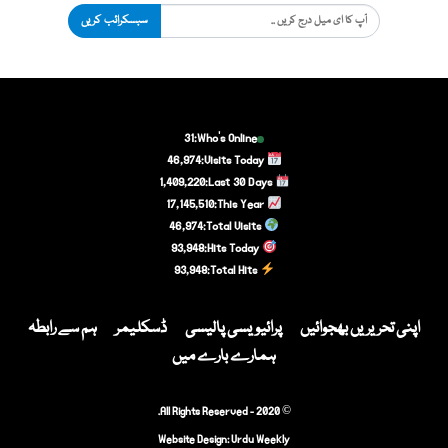
سبسکرائب کریں
31
Who's Online:
46,974
Visits Today:
1,409,220
Last 30 Days:
17,145,510
This Year:
46,974
Total Visits:
93,948
Hits Today:
93,948
Total Hits:
اپنی تحریریں بھجوائیں
پرائیویسی پالیسی
ڈسکلیمر
ہم سے رابطہ
ہمارے بارے میں
© 2020 - All Rights Reserved.
Website Design:
Urdu Weekly