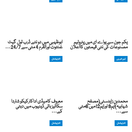
یکم جون سے یواے ای میں پٹرولیم
ابوظہبی میں دو نئے ڈرب ٹول گیٹ
مصنوعات کی نئی قیمتوں کااعلان
غنتوت اورالقرم 4 مئی سے 24/7…
اہم خبریں
انٹرنیشنل
محمدبن زایدسٹی(مصفح
معروف کامیڈی اداکارکیکو شاردا
شہابیہ)ایم9 اورایم12میں 6مئی
سکائیز بائی ڈینیوب میں دبئی
سے…
کے…
انٹرنیشنل
انٹرنیشنل