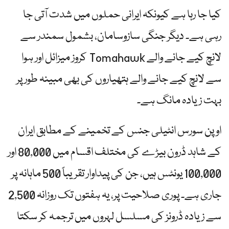
کیا جا رہا ہے کیونکہ ایرانی حملوں میں شدت آتی جا
رہی ہے۔ دیگر جنگی سازوسامان، بشمول سمندر سے
لانچ کیے جانے والے Tomahawk کروز میزائل اور ہوا
سے لانچ کیے جانے والے ہتھیاروں کی بھی مبینہ طور پر
بہت زیادہ مانگ ہے۔
اوپن سورس انٹیلی جنس کے تخمینے کے مطابق ایران
کے شاہد ڈرون بیڑے کی مختلف اقسام میں 80,000 اور
100,000 یونٹس ہیں، جن کی پیداوار تقریباً 500 ماہانہ پر
جاری ہے۔ پوری صلاحیت پر، یہ ہفتوں تک روزانہ 2,500
سے زیادہ ڈرونز کی مسلسل لہروں میں ترجمہ کر سکتا