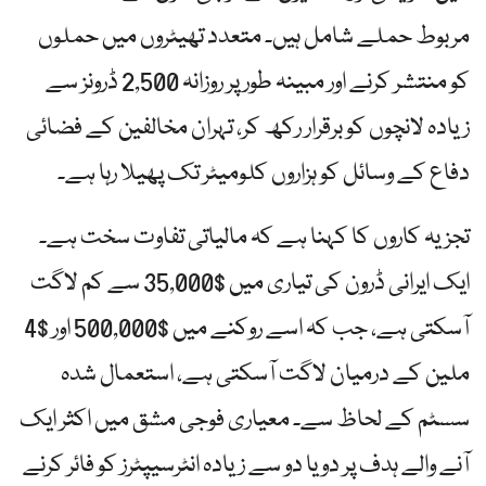
مربوط حملے شامل ہیں۔ متعدد تھیٹروں میں حملوں
کو منتشر کرنے اور مبینہ طور پر روزانہ 2,500 ڈرونز سے
زیادہ لانچوں کو برقرار رکھ کر، تہران مخالفین کے فضائی
دفاع کے وسائل کو ہزاروں کلومیٹر تک پھیلا رہا ہے۔
تجزیہ کاروں کا کہنا ہے کہ مالیاتی تفاوت سخت ہے۔
ایک ایرانی ڈرون کی تیاری میں $35,000 سے کم لاگت
آسکتی ہے، جب کہ اسے روکنے میں $500,000 اور $4
ملین کے درمیان لاگت آسکتی ہے، استعمال شدہ
سسٹم کے لحاظ سے۔ معیاری فوجی مشق میں اکثر ایک
آنے والے ہدف پر دو یا دو سے زیادہ انٹرسیپٹرز کو فائر کرنے