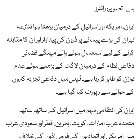
ہے۔ تصویر: رائٹرز
ایران، امریکہ اور اسرائیل کے درمیان بڑھتا ہوا تنازعہ
تہران کی بڑے پیمانے پر ڈرون کی پیداوار اور ان کا مقابلہ
کرنے کے لیے استعمال ہونے والے مہنگے فضائی
دفاعی نظام کے درمیان لاگت کے بڑھتے ہوئے عدم
توازن کو ظاہر کر رہا ہے۔
ڈیلی میل
دفاعی تجزیہ کاروں
کے حوالے سے رپورٹ کیا گیا ہے۔
ایران کی انتقامی مہم میں اسرائیل کے ساتھ ساتھ
متحدہ عرب امارات، کویت، بحرین، قطر اور سعودی عرب
میں امریکی اور اتحادیوں کے فوجی اڈوں کے خلاف