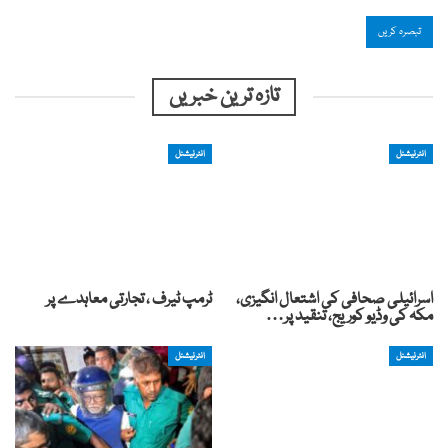
تازہ ترین خبریں
انٹرنیشنل
انٹرنیشنل
اسرائیلی صحافی کی اشتعال انگیزی،
ٹرمپ ٹیرف ، تجارتی معاہدے پر
مکہ کی وڈیو کوریج، تنقید پر…
انٹرنیشنل
انٹرنیشنل