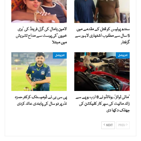
سندھ پولیس کو قتل کے مقدمے میں
لامین یامال کی گرل فرینڈ کی ’بری
5 سال سے مطلوب اشتہاری لاہور سے
خبروں‘کی پوسٹ سے مداح تشویش
گرفتار
میں مبتلا
انٹرنیشنل
انٹرنیشنل
’مائی ٹوائز‘، رونالڈو نے 8 ارب روپے سے
پی سی بی نے ڈومیسٹک کرکٹر حمزہ
زائد مالیت کی سپر کار کلیکشن کی
نذر پر دو سال کی پابندی عائد کردی
جھلک دکھا دی
NEXT
PREV