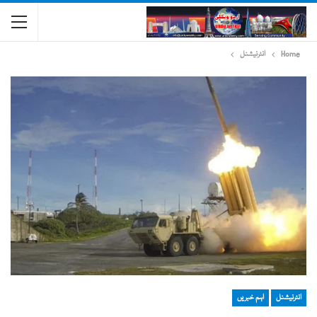
Home
انٹرنیشنل
انٹرنیشنل
اہم خبریں