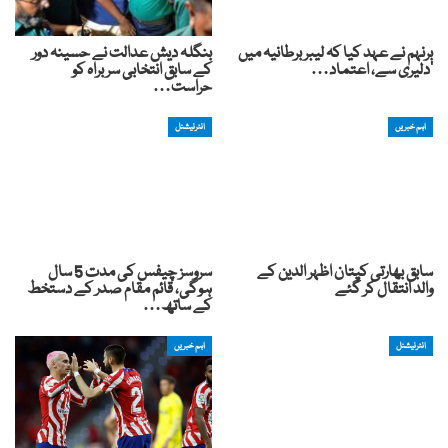
برنہم نے عہد کیا کہ لیبر برطانیہ میں
بنگلہ دیش عدالت نے حسینہ دور
‘دلیری سے، اعتماد…
کے سابق انتخابی سربراہ کو
حراست…
اہم خبریں
انٹرنیشنل
سابق بھارتی کپتان اظہر الدین کے
سروسز چیفس کی مدت 5 سال
والد انتقال کر گئے
ہوگی، قائم مقام صدر کے دستخط
کے ساتھ…
انٹرنیشنل
اہم خبریں