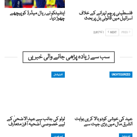
فلسطینی پرچم لہرانے کے خلاف
ایٹلیٹکو نے ریال میڈرڈ کو پیچھے
اسرائیل میں قانونی بل پر بحث
چھوڑ دیا۔
PREV
NEXT
1 کا 2,817
سب سے زیادہ پڑھی جانے والی خبریں
UNCATEGORIZED
انٹرنیشنل
عید کی خوشی کودوبالا کریں بوابت
لولو کی جانب سے عید الاضحیٰ کے
الشرق مال میں بڑی جیت سے
لیے خصوصی اُضحیہ آفرز متعارف
انٹرنیشنل
اہم خبریں