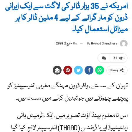
امریکہ نے 35 ہزار ڈالر کی لاگت سے ایک ایرانی
ڈرون کو مار گرانے کے لیے 4 ملین ڈالر کا ہر
میزائل استعمال کیا۔
By
Arshad Chaudhary
On
مارچ 2, 2026
31
Share
تہران کے سستے، وافر ڈرون مہنگے مغربی انٹرسیپٹرز کو
پیچھے چھوڑتے ہیں جو تبدیل کرنے میں سست ہیں۔
اس نامعلوم ہینڈ آؤٹ تصویر میں، ایک ٹرمینل ہائی
ایلٹیٹیوڈ ایریا ڈیفنس (THAAD) انٹرسیپٹر لانچ کیا گیا