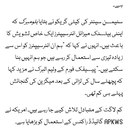
ہے۔
سٹیمسن سینٹر کی کیلی گریکو نے بتایا
بلومبرگ
کہ
اینٹی بیلسٹک میزائل انٹرسیپٹرز ایک خاص تشویش کا
باعث ہیں۔ انہوں نے کہا کہ "ہم ان انٹرسیپٹرز کو اس سے
زیادہ تیزی سے استعمال کر رہے ہیں جو ہم انہیں بنا
سکتے ہیں۔” پیسیفک فورم کے ولیم البرک نے مزید کہا
کہ پچھلے سال کی لڑائی کے بعد میگزین کی گنجائش
پہلے ہی کم تھی۔
کم لاگت کے متبادل تلاش کیے جا رہے ہیں۔ امریکہ نے
APKWS گائیڈڈ راکٹس کے استعمال کو بڑھایا ہے،