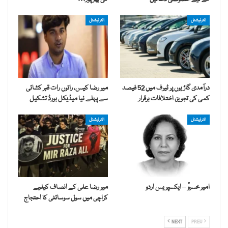
انٹرنیشنل
انٹرنیشنل
درآمدی گاڑیوں پر ٹیرف میں 52 فیصد
میر رضا کیس، راتوں رات قبر کشائی
کمی کی تجویز، اختلافات برقرار
سے پہلے نیا میڈیکل بورڈ تشکیل
انٹرنیشنل
انٹرنیشنل
امیر خسروؒ – ایکسپریس اردو
میر رضا علی کے انصاف کیلیے
کراچی میں سول سوسائٹی کا احتجاج
NEXT
PREV