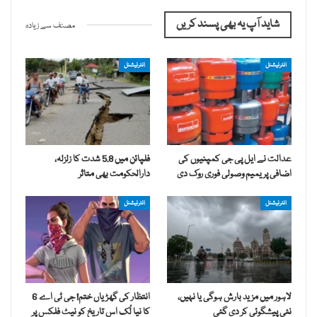
شاید آپ یہ بھی پسند کریں
مصنف سے زیادہ
انٹرنیشنل
انٹرنیشنل
عدالت نے ایل پی جی کمپنیوں کی
فلپائن میں 5.8 شدت کا زلزلہ،
اضافی پریمیم وصولی فوری روک دی
دارالحکومت بھی متاثر
انٹرنیشنل
انٹرنیشنل
لاہور میں مزید بارش ہوگی یا نہیں،
انتظار کی گھڑیاں ختم! جی ٹی اے 6
نئی پیشگوئی کر دی گئی
کا نیا لُک اس تاریخ کو نیٹ فلکس پر