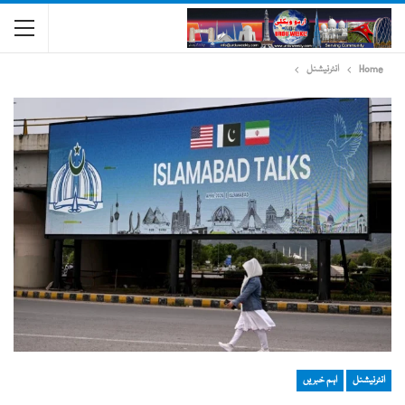
Home
انٹرنیشنل
انٹرنیشنل
اہم خبریں