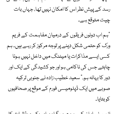
رسد کے پیش نظر اس کا امکان نہیں تھا، جہاں بات
چیت متوقع ہے۔
"ہم اب دونوں فریقوں کے درمیان مفاہمت کے فریم
ورک کو حتمی شکل دینے پر توجہ مرکوز کر رہے ہیں۔ ہم
کسی ایسے مذاکرات یا میٹنگ میں داخل نہیں ہونا
چاہتے جس کی ناکامی ہو اور جو کشیدگی کے ایک اور
دور کا بہانہ ہو،” سعید خطیب زادہ نے جنوبی ترکیہ
صوبے میں ایک ڈپلومیسی فورم کے موقع پر صحافیوں
کو بتایا۔