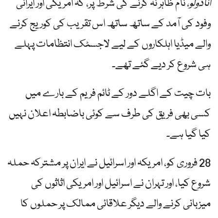
انادولو،
نام ظاہر نہ کرنے کی شرط پر، کہ امریکی اور ایرانی
وفود کی آمد کے ساتھ ساتھ اس تقریب کی کوریج کرنے
والے میڈیا اہلکاروں کے لیے لاجسٹک انتظامات پہلے
ہی شروع کر دیے گئے تھے۔
بات چیت کے اگلے دور کے ٹائم فریم کے بارے میں
کسی بھی فریق کی طرف سے کوئی باضابطہ اعلان نہیں
کیا گیا ہے۔
28 فروری کو، امریکہ اور اسرائیل نے ایران پر مشترکہ حملہ
شروع کیا، اور تہران نے اسرائیل اور امریکی اثاثوں کی
میزبانی کرنے والے دیگر علاقائی ممالک پر حملوں کا