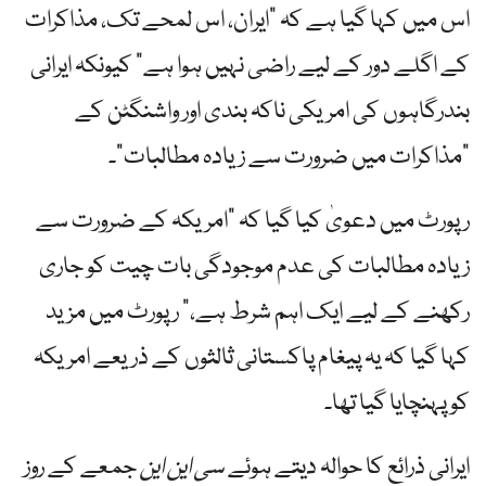
اس میں کہا گیا ہے کہ "ایران، اس لمحے تک، مذاکرات
کے اگلے دور کے لیے راضی نہیں ہوا ہے” کیونکہ ایرانی
بندرگاہوں کی امریکی ناکہ بندی اور واشنگٹن کے
"مذاکرات میں ضرورت سے زیادہ مطالبات”۔
رپورٹ میں دعویٰ کیا گیا کہ "امریکہ کے ضرورت سے
زیادہ مطالبات کی عدم موجودگی بات چیت کو جاری
رکھنے کے لیے ایک اہم شرط ہے،” رپورٹ میں مزید
کہا گیا کہ یہ پیغام پاکستانی ثالثوں کے ذریعے امریکہ
کو پہنچایا گیا تھا۔
ایرانی ذرائع کا حوالہ دیتے ہوئے
سی این این
جمعے کے روز