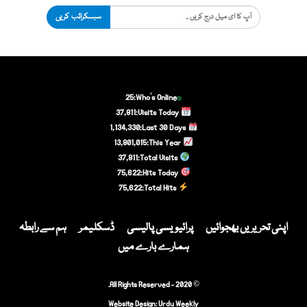
سبسکرائب کریں
25
Who's Online:
37,811
Visits Today:
1,134,330
Last 30 Days:
13,801,015
This Year:
37,811
Total Visits:
75,622
Hits Today:
75,622
Total Hits:
اپنی تحریریں بھجوائیں
پرائیویسی پالیسی
ڈسکلیمر
ہم سے رابطہ
ہمارے بارے میں
© 2020 - All Rights Reserved.
Website Design:
Urdu Weekly