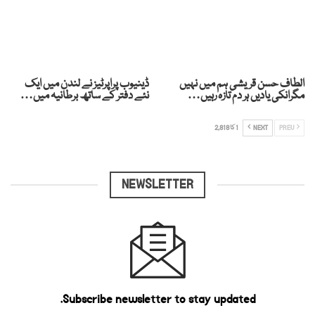
الطاف حسن قریشی ہم میں نہیں
ڈینیوب پراپرٹیز نے لندن میں ایک
مگرانکی یادیں ہر دم تازہ رہیں…
نئے دفتر کے ساتھ برطانیہ میں…
PREV
NEXT
1 کا 2,818
NEWSLETTER
Subscribe newsletter to stay updated.