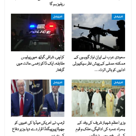
ریلیز ہو گا
انٹرنیشنل
انٹرنیشنل
سعودی عرب نے ایران نواز گروہوں کے
کراچی، شرافی گوٹھ میں پولیس
ممکنہ حملے کے پیش نظر سیکیورٹی
مقابلہ، ایک ڈاکو زخمی حالت میں
اداروں کو ہائی الرٹ…
گرفتار
انٹرنیشنل
انٹرنیشنل
وزیر اعظم شہباز شریف کی وفد کے
ٹرمپ نے امریکی میڈیا کی خبروں کو
ہمراہ عمرہ کی ادائیگی، ملک و قوم
جھوٹا پروپیگنڈا قرار دے دیا، وزیر دفاع
کے لیے خصوصی دعائیں
کی بھرپور…