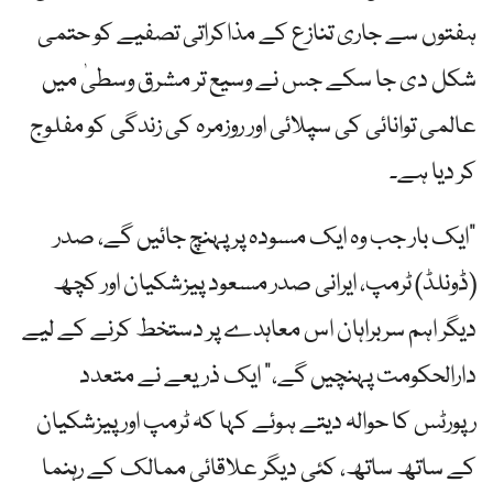
ہفتوں سے جاری تنازع کے مذاکراتی تصفیے کو حتمی
شکل دی جا سکے جس نے وسیع تر مشرق وسطیٰ میں
عالمی توانائی کی سپلائی اور روزمرہ کی زندگی کو مفلوج
کر دیا ہے۔
"ایک بار جب وہ ایک مسودہ پر پہنچ جائیں گے، صدر
(ڈونلڈ) ٹرمپ، ایرانی صدر مسعود پیزشکیان اور کچھ
دیگر اہم سربراہان اس معاہدے پر دستخط کرنے کے لیے
دارالحکومت پہنچیں گے،” ایک ذریعے نے متعدد
رپورٹس کا حوالہ دیتے ہوئے کہا کہ ٹرمپ اور پیزشکیان
کے ساتھ ساتھ، کئی دیگر علاقائی ممالک کے رہنما