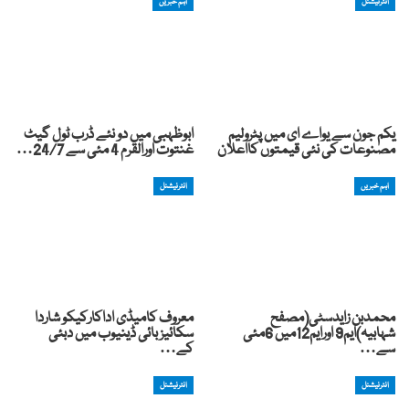
انٹرنیشنل
اہم خبریں
یکم جون سے یواے ای میں پٹرولیم
ابوظہبی میں دو نئے ڈرب ٹول گیٹ
مصنوعات کی نئی قیمتوں کااعلان
غنتوت اورالقرم 4 مئی سے 24/7…
اہم خبریں
انٹرنیشنل
محمدبن زایدسٹی(مصفح
معروف کامیڈی اداکارکیکو شاردا
شہابیہ)ایم9 اورایم12میں 6مئی
سکائیز بائی ڈینیوب میں دبئی
سے…
کے…
انٹرنیشنل
انٹرنیشنل