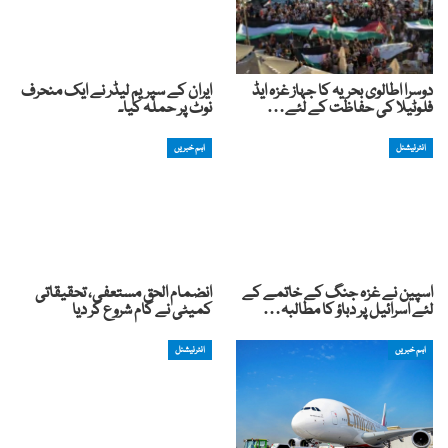
دوسرا اطالوی بحریہ کا جہاز غزہ ایڈ
ایران کے سپریم لیڈر نے ایک منحرف
فلوٹیلا کی حفاظت کے لئے…
نوٹ پر حملہ کیا۔
انٹرنیشنل
اہم خبریں
اسپین نے غزہ جنگ کے خاتمے کے
انضمام الحق مستعفی، تحقیقاتی
لئے اسرائیل پر دباؤ کا مطالبہ…
کمیٹی نے کام شروع کر دیا
اہم خبریں
انٹرنیشنل