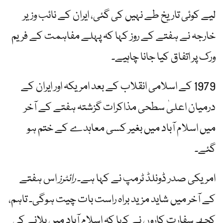
لیے کوئی تاریخ طے نہیں کی گئی، ایران کے نائب وزیر
خارجہ نے ہفتے کے روز کہا کہ پہلے مفاہمت کے فریم
ورک پر اتفاق کیا جانا چاہیے۔
1979 کے اسلامی انقلاب کے بعد امریکہ اور ایران کے
درمیان اعلیٰ سطحی مذاکرات گزشتہ ہفتے کے آخر
میں اسلام آباد میں بغیر کسی معاہدے کے ختم ہو
گئے۔
امریکی صدر ڈونلڈ ٹرمپ نے کہا ہے۔
رائٹرز
اس ہفتے
کے آخر میں شاید مزید براہ راست بات چیت ہوگی۔ تاہم،
کچھ سفارت کاروں نے کہا کہ اسلام آباد میں بلانے کی