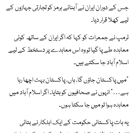
جس کے دوران ایران نے آبنائے ہرمز کو تجارتی جہازوں کے
لیے کھلا قرار دیا۔
ٹرمپ نے جمعرات کو کہا کہ اگر ایران کے ساتھ کوئی
معاہدہ طے پا گیا تو وہ اس معاہدے پر دستخط کے لیے
اسلام آباد جا سکتے ہیں۔
"میں پاکستان جاؤں گا، ہاں، پاکستان بہت اچھا رہا
ہے…” انہوں نے صحافیوں کو بتایا۔ اگر اسلام آباد میں
معاہدہ ہوا تو میں جا سکتا ہوں۔
یہ بات پاکستانی حکومت کے ایک اہلکار نے بتائی