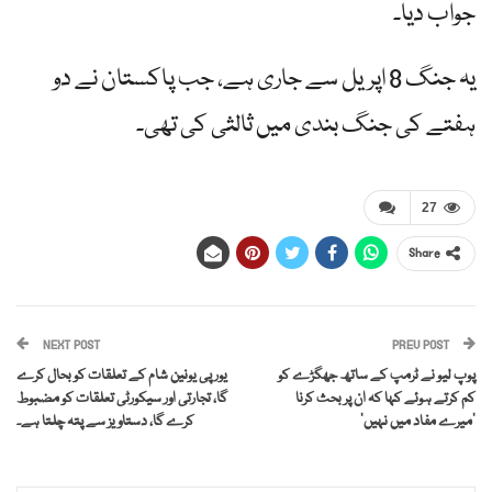
جواب دیا۔
یہ جنگ 8 اپریل سے جاری ہے، جب پاکستان نے دو
ہفتے کی جنگ بندی میں ثالثی کی تھی۔
27
Share
NEXT POST
PREV POST
پوپ لیو نے ٹرمپ کے ساتھ جھگڑے کو
یورپی یونین شام کے تعلقات کو بحال کرے
کم کرتے ہوئے کہا کہ ان پر بحث کرنا
گا، تجارتی اور سیکورٹی تعلقات کو مضبوط
‘میرے مفاد میں نہیں’
کرے گا، دستاویز سے پتہ چلتا ہے۔