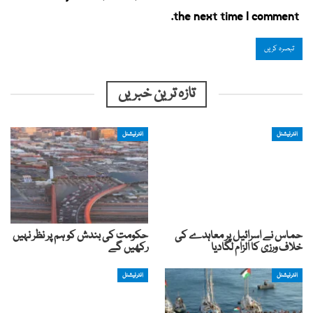
the next time I comment.
تازہ ترین خبریں
انٹرنیشنل
انٹرنیشنل
حماس نے اسرائیل پر معاہدے کی
حکومت کی بندش کو ہم پر نظر نہیں
خلاف ورزی کا الزام لگادیا
رکھیں گے
انٹرنیشنل
انٹرنیشنل