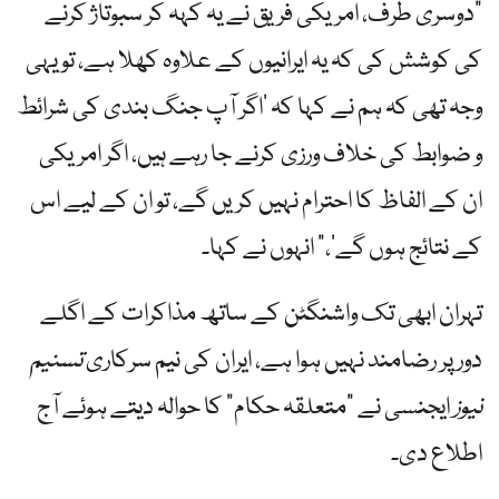
"دوسری طرف، امریکی فریق نے یہ کہہ کر سبوتاژ کرنے
کی کوشش کی کہ یہ ایرانیوں کے علاوہ کھلا ہے، تو یہی
وجہ تھی کہ ہم نے کہا کہ ‘اگر آپ جنگ بندی کی شرائط
و ضوابط کی خلاف ورزی کرنے جا رہے ہیں، اگر امریکی
ان کے الفاظ کا احترام نہیں کریں گے، تو ان کے لیے اس
کے نتائج ہوں گے’،” انہوں نے کہا۔
تہران ابھی تک واشنگٹن کے ساتھ مذاکرات کے اگلے
دور پر رضامند نہیں ہوا ہے، ایران کی نیم سرکاری
تسنیم
نیوز
ایجنسی نے "متعلقہ حکام” کا حوالہ دیتے ہوئے آج
اطلاع دی۔