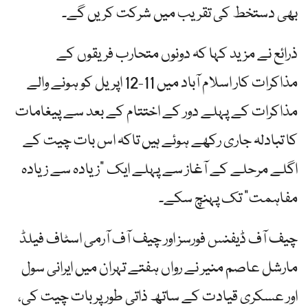
بھی دستخط کی تقریب میں شرکت کریں گے۔
ذرائع نے مزید کہا کہ دونوں متحارب فریقوں کے
مذاکرات کار اسلام آباد میں 11-12 اپریل کو ہونے والے
مذاکرات کے پہلے دور کے اختتام کے بعد سے پیغامات
کا تبادلہ جاری رکھے ہوئے ہیں تاکہ اس بات چیت کے
اگلے مرحلے کے آغاز سے پہلے ایک "زیادہ سے زیادہ
مفاہمت” تک پہنچ سکے۔
چیف آف ڈیفنس فورسز اور چیف آف آرمی اسٹاف فیلڈ
مارشل عاصم منیر نے رواں ہفتے تہران میں ایرانی سول
اور عسکری قیادت کے ساتھ ذاتی طور پر بات چیت کی،