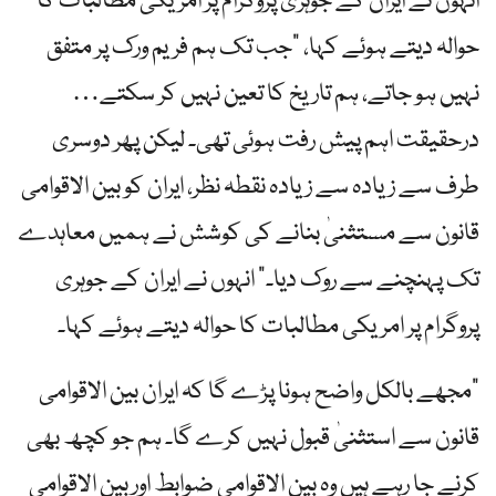
انہوں نے ایران کے جوہری پروگرام پر امریکی مطالبات کا
حوالہ دیتے ہوئے کہا، "جب تک ہم فریم ورک پر متفق
نہیں ہو جاتے، ہم تاریخ کا تعین نہیں کر سکتے…
درحقیقت اہم پیش رفت ہوئی تھی۔ لیکن پھر دوسری
طرف سے زیادہ سے زیادہ نقطہ نظر، ایران کو بین الاقوامی
قانون سے مستثنیٰ بنانے کی کوشش نے ہمیں معاہدے
تک پہنچنے سے روک دیا۔” انہوں نے ایران کے جوہری
پروگرام پر امریکی مطالبات کا حوالہ دیتے ہوئے کہا۔
"مجھے بالکل واضح ہونا پڑے گا کہ ایران بین الاقوامی
قانون سے استثنیٰ قبول نہیں کرے گا۔ ہم جو کچھ بھی
کرنے جا رہے ہیں وہ بین الاقوامی ضوابط اور بین الاقوامی