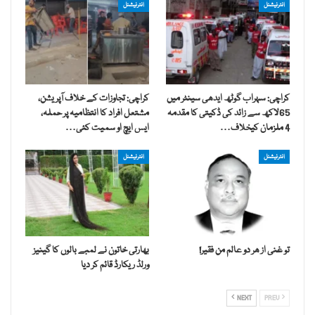
انٹرنیشنل
انٹرنیشنل
کراچی: سہراب گوٹھ ایدھی سینٹر میں
کراچی: تجاوزات کے خلاف آپریشن،
65لاکھ سے زائد کی ڈکیتی کا مقدمہ
مشتعل افراد کا انتظامیہ پر حملہ،
4 ملزمان کیخلاف…
ایس ایچ او سمیت کئی…
انٹرنیشنل
انٹرنیشنل
تو غنی از ھر دو عالم من فقیر!
بھارتی خاتون نے لمبے بالوں کا گینیز
ورلڈ ریکارڈ قائم کر دیا
NEXT
PREV