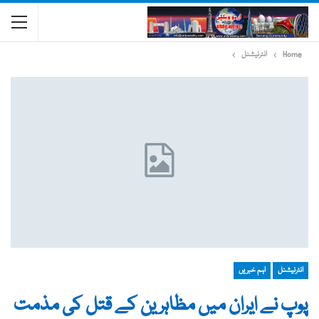
Home
انٹرنیشنل
انٹرنیشنل
اہم خبریں
پوپ نے ایران میں مظاہرین کے قتل کی مذمت