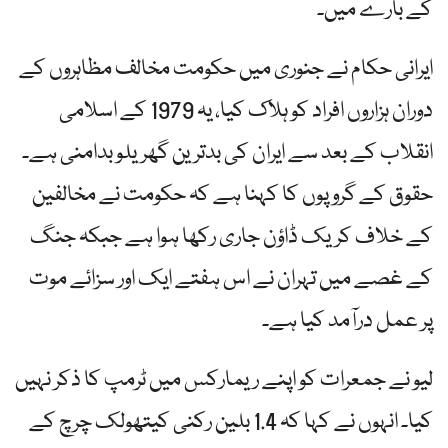
کے بارے میں۔
ایرانی حکام نے جنوری میں حکومت مخالف مظاہروں کے
دوران ہزاروں افراد کو ہلاک کیا، یہ 1979 کے اسلامی
انقلاب کے بعد سے ایران کی بدترین گھریلو بدامنی ہے۔
حقوق کے گروپوں کا کہنا ہے کہ حکومت نے مخالفین
کے خلاف کریک ڈاؤن جاری رکھا ہوا ہے جبکہ جنگ
کے غصے میں تہران نے اس ہفتے ایک اور سزائے موت
پر عمل درآمد کیا ہے۔
لیو نے جمعرات کو اپنے ریمارکس میں ٹرمپ کا ذکر نہیں
کیا۔ انہوں نے کہا کہ 1.4 بلین رکنی کیتھولک چرچ کے