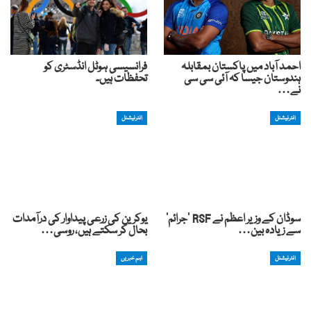
احمد آباد میں پاکستان بمقابلہ
فرانسیسی ہوٹل انڈسٹری کو
ہندوستان جیسا کہ آئی سی سی
تحفظات ہیں۔
نے…
انٹرنیشنل
انٹرنیشنل
سوڈان کے وزیر اعظم نے RSF ‘جرائم’
یوکرین کی زرعی پیداوار کی درآمدات
سے زیادہ بین…
بحال کر سکتے ہیں، روسی…
انٹرنیشنل
اہم خبریں