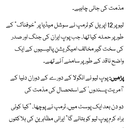
مذمت کی جانی چاہیے۔
لیو پر 12 اپریل کو ٹرمپ نے سوشل میڈیا پر "خوفناک” کے
طور پر حملہ کیا تھا، جب پوپ ایران کی جنگ اور صدر
کی سخت گیر مخالف امیگریشن پالیسیوں کے ایک
واضح ناقد کے طور پر سامنے آئے تھے۔
پڑھیں:
پوپ لیو نے انگولا کے دورے کے دوران دنیا کے
‘آمریت پسندوں’ کے استحصال کی مذمت کی
دو دن بعد ایک پوسٹ میں، ٹرمپ نے پوچھا، "کیا کوئی
براہ کرم پوپ لیو کو بتائے گا” ایرانی مظاہرین کی ہلاکتوں