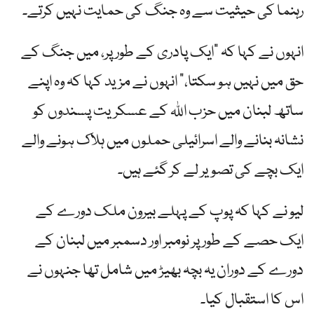
رہنما کی حیثیت سے وہ جنگ کی حمایت نہیں کرتے۔
انہوں نے کہا کہ "ایک پادری کے طور پر، میں جنگ کے
حق میں نہیں ہو سکتا،” انہوں نے مزید کہا کہ وہ اپنے
ساتھ لبنان میں حزب اللہ کے عسکریت پسندوں کو
نشانہ بنانے والے اسرائیلی حملوں میں ہلاک ہونے والے
ایک بچے کی تصویر لے کر گئے ہیں۔
لیو نے کہا کہ پوپ کے پہلے بیرون ملک دورے کے
ایک حصے کے طور پر نومبر اور دسمبر میں لبنان کے
دورے کے دوران یہ بچہ بھیڑ میں شامل تھا جنہوں نے
اس کا استقبال کیا۔