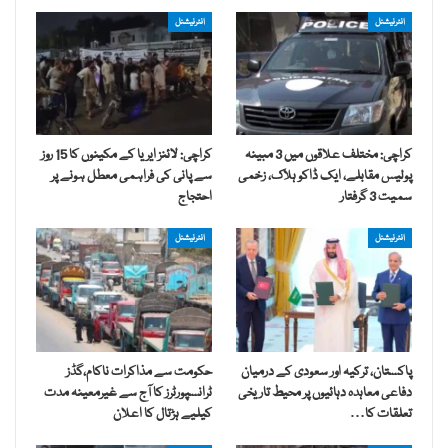
انٹرنیشنل
انٹرنیشنل
کراچی: مختلف علاقوں میں 3 مبینہ
کراچی: لائنز ایریا کے مکینوں کا 15 روز
پولیس مقابلے، ایک ڈاکو ہلاک، زخمی
سے پانی کی فراہمی معطل ہونے پر
سمیت 3 گرفتار
احتجاج
انٹرنیشنل
انٹرنیشنل
پاکستان، ترکیہ اور سعودی کے درمیان
حکومت سے مذاکرات ناکام،گڈز
دفاعی معاہدہ دہائیوں پر محیط تاریخی
ٹرانسپورٹرز کا آج سے غیرمعینہ مدت
تعلقات کا…
کیلیے ہڑتال کا اعلان