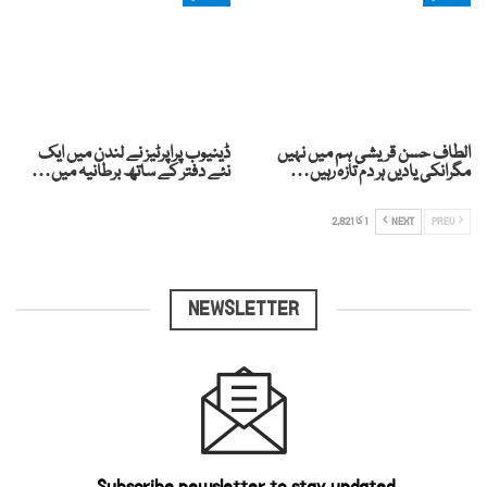
الطاف حسن قریشی ہم میں نہیں
ڈینیوب پراپرٹیز نے لندن میں ایک
مگرانکی یادیں ہر دم تازہ رہیں…
نئے دفتر کے ساتھ برطانیہ میں…
PREV
NEXT
1 کا 2,821
NEWSLETTER