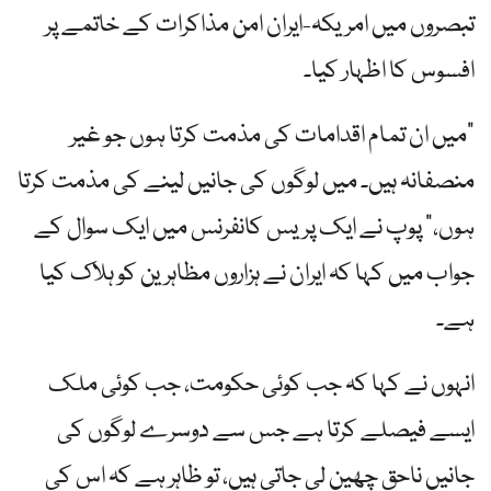
تبصروں میں امریکہ-ایران امن مذاکرات کے خاتمے پر
افسوس کا اظہار کیا۔
"میں ان تمام اقدامات کی مذمت کرتا ہوں جو غیر
منصفانہ ہیں۔ میں لوگوں کی جانیں لینے کی مذمت کرتا
ہوں،” پوپ نے ایک پریس کانفرنس میں ایک سوال کے
جواب میں کہا کہ ایران نے ہزاروں مظاہرین کو ہلاک کیا
ہے۔
انہوں نے کہا کہ جب کوئی حکومت، جب کوئی ملک
ایسے فیصلے کرتا ہے جس سے دوسرے لوگوں کی
جانیں ناحق چھین لی جاتی ہیں، تو ظاہر ہے کہ اس کی