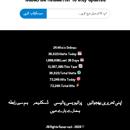
Subscribe newsletter to stay updated.
سبسکرائب کریں
24
Who's Online:
36,623
Visits Today:
1,098,690
Last 30 Days:
13,367,395
This Year:
36,623
Total Visits:
73,246
Hits Today:
73,246
Total Hits:
اپنی تحریریں بھجوائیں
پرائیویسی پالیسی
ڈسکلیمر
ہم سے رابطہ
ہمارے بارے میں
© 2020 - All Rights Reserved.