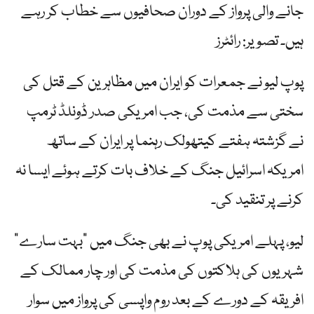
جانے والی پرواز کے دوران صحافیوں سے خطاب کر رہے
ہیں۔ تصویر: رائٹرز
پوپ لیو نے جمعرات کو ایران میں مظاہرین کے قتل کی
سختی سے مذمت کی، جب امریکی صدر ڈونلڈ ٹرمپ
نے گزشتہ ہفتے کیتھولک رہنما پر ایران کے ساتھ
امریکہ اسرائیل جنگ کے خلاف بات کرتے ہوئے ایسا نہ
کرنے پر تنقید کی۔
لیو، پہلے امریکی پوپ نے بھی جنگ میں "بہت سارے”
شہریوں کی ہلاکتوں کی مذمت کی اور چار ممالک کے
افریقہ کے دورے کے بعد روم واپسی کی پرواز میں سوار