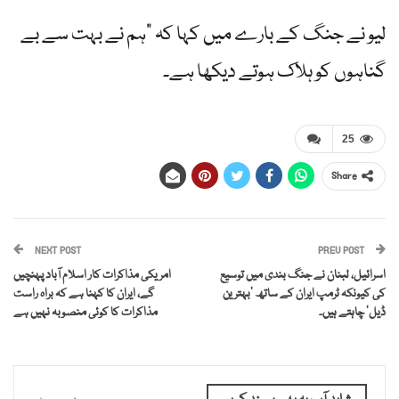
لیو نے جنگ کے بارے میں کہا کہ "ہم نے بہت سے بے
گناہوں کو ہلاک ہوتے دیکھا ہے۔
25
Share
NEXT POST
PREV POST
اسرائیل، لبنان نے جنگ بندی میں توسیع
امریکی مذاکرات کار اسلام آباد پہنچیں
کی کیونکہ ٹرمپ ایران کے ساتھ ‘بہترین
گے، ایران کا کہنا ہے کہ براہ راست
ڈیل’ چاہتے ہیں۔
مذاکرات کا کوئی منصوبہ نہیں ہے