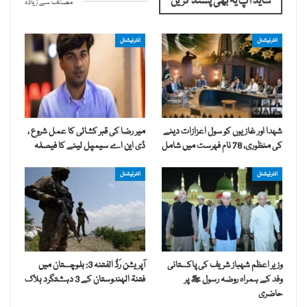
شاید آپ یہ بھی پسند کریں
مصنف سے زیادہ
انٹرنیشنل
انٹرنیشنل
شہدا اور غازیوں کو سول اعزازات دینے
میر رضا کی قبر کشائی کا عمل شروع ،
کی منظوری، 78 نام فہرست میں شامل
ڈی این اے سیمپل لینے کا فیصلہ
انٹرنیشنل
انٹرنیشنل
وزیر اعظم شہباز شریف کی پاکستانی
آپریشن رَدُّ الفتنہ 3: بلوچستان میں
وفد کے ہمراہ روضہ رسول ﷺ پر
فتنۃ الہندوستان کے 3 دہشتگرد ہلاک
حاضری