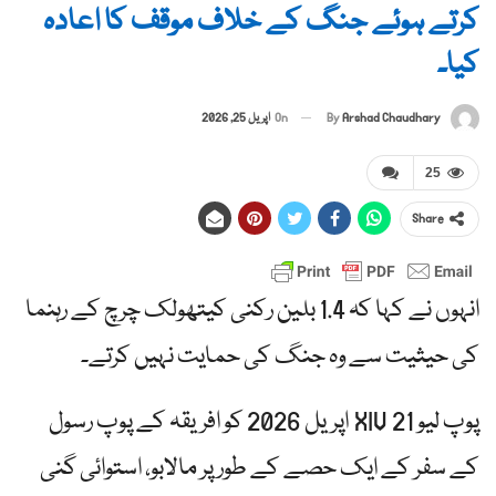
کرتے ہوئے جنگ کے خلاف موقف کا اعادہ
کیا۔
By
Arshad Chaudhary
On
اپریل 25, 2026
25
Share
انہوں نے کہا کہ 1.4 بلین رکنی کیتھولک چرچ کے رہنما
کی حیثیت سے وہ جنگ کی حمایت نہیں کرتے۔
پوپ لیو XIV 21 اپریل 2026 کو افریقہ کے پوپ رسول
کے سفر کے ایک حصے کے طور پر مالابو، استوائی گنی