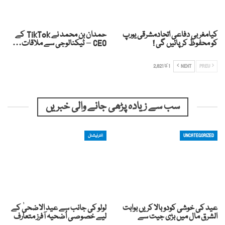
کیامغربی دفاعی اتحادمشرقی یورپ
حمدان بن محمد نے TikTok کے
کو محفوظ کر پائیں گی !
CEO – ٹیکنالوجی سے ملاقات…
PREV
NEXT
1 کا 2,821
سب سے زیادہ پڑھی جانے والی خبریں
UNCATEGORIZED
انٹرنیشنل
عید کی خوشی کودوبالا کریں بوابت
لولو کی جانب سے عید الاضحیٰ کے
الشرق مال میں بڑی جیت سے
لیے خصوصی اُضحیہ آفرز متعارف