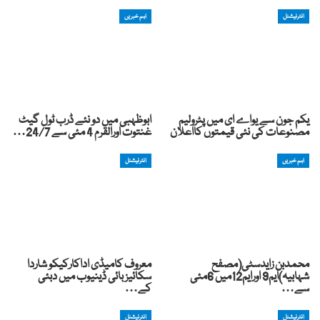
انٹرنیشنل
اہم خبریں
یکم جون سے یواے ای میں پٹرولیم
ابوظہبی میں دو نئے ڈرب ٹول گیٹ
مصنوعات کی نئی قیمتوں کااعلان
غنتوت اورالقرم 4 مئی سے 24/7…
اہم خبریں
انٹرنیشنل
محمدبن زایدسٹی(مصفح
معروف کامیڈی اداکارکیکو شاردا
شہابیہ)ایم9 اورایم12میں 6مئی
سکائیز بائی ڈینیوب میں دبئی
سے…
کے…
انٹرنیشنل
انٹرنیشنل