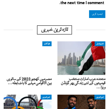
the next time I comment.
تازہ ترین خبریں
انٹرنیشنل
فوڈکارنر
متحدہ عرب امارات منتخب
مصرمیں کھجور 2023 کے ساتویں
قومیتوں کے لئے زندگی بھر گولڈن
بین الاقوامی میلے کا باضابطہ…
ویزا…
اہم خبریں
اہم خبریں