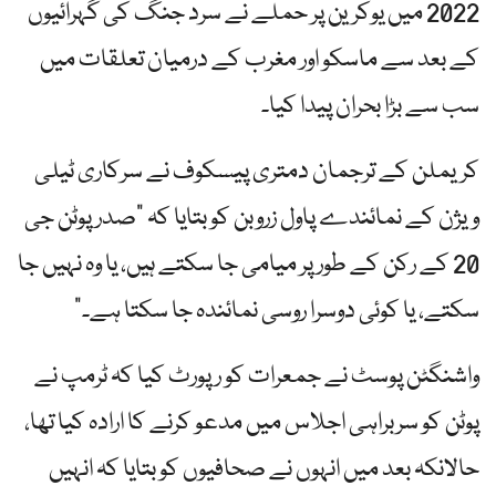
2022 میں یوکرین پر حملے نے سرد جنگ کی گہرائیوں
کے بعد سے ماسکو اور مغرب کے درمیان تعلقات میں
سب سے بڑا بحران پیدا کیا۔
کریملن کے ترجمان دمتری پیسکوف نے سرکاری ٹیلی
ویژن کے نمائندے پاول زروبن کو بتایا کہ "صدر پوٹن جی
20 کے رکن کے طور پر میامی جا سکتے ہیں، یا وہ نہیں جا
سکتے، یا کوئی دوسرا روسی نمائندہ جا سکتا ہے۔”
واشنگٹن پوسٹ نے جمعرات کو رپورٹ کیا کہ ٹرمپ نے
پوٹن کو سربراہی اجلاس میں مدعو کرنے کا ارادہ کیا تھا،
حالانکہ بعد میں انہوں نے صحافیوں کو بتایا کہ انہیں