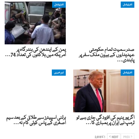
انٹرنیشنل
انٹرنیشنل
صدر سمیت تمام حکومتی
یمن کے ایندھن کی بندرگاہ پر
عہدیداروں کے بیرون ملک سفر پر
امریکہ میں ہلاکتوں کی تعداد 74…
پابندی…
انٹرنیشنل
اہم خبریں
اگر یورینیم کی افزودگی جاری ہے تو
برٹنی اسپیئرز سے طلاق کے بعد سیم
ٹرمپ نے ایران پر بمباری کا…
اصغری کے پاس کوئی کام نہ…
PREV
NEXT
1 کا 2,818