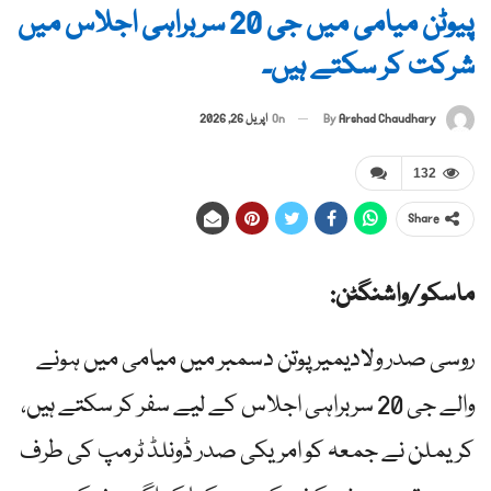
پیوٹن میامی میں جی 20 سربراہی اجلاس میں
شرکت کر سکتے ہیں۔
By
Arshad Chaudhary
On
اپریل 26, 2026
132
Share
ماسکو/واشنگٹن:
روسی صدر ولادیمیر پوتن دسمبر میں میامی میں ہونے
والے جی 20 سربراہی اجلاس کے لیے سفر کر سکتے ہیں،
کریملن نے جمعہ کو امریکی صدر ڈونلڈ ٹرمپ کی طرف