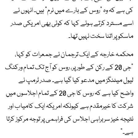
کی ہے کہ وہ "روس کے بارے میں نرم” ہیں۔ انہوں نے
اسے مسترد کرتے ہوئے کہا کہ کوئی بھی امریکی صدر
ماسکو پر اتنا سخت نہیں تھا۔
محکمہ خارجہ کے ایک ترجمان نے جمعرات کو کہا،
"جی 20 کے رکن کے طور پر، روس کو آج تک تمام ورکنگ
لیول میٹنگز میں مدعو کیا گیا ہے۔ صدر ٹرمپ نے
واضح کیا ہے کہ روس کا جی 20 کے تمام اجلاسوں میں
شرکت کا خیرمقدم ہے کیونکہ امریکہ ایک کامیاب اور
نتیجہ خیز سربراہی اجلاس کی فراہمی پر توجہ مرکوز کرتا
ہے۔”