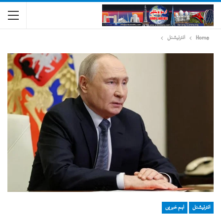
Home
انٹرنیشنل
انٹرنیشنل
اہم خبریں