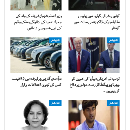
کراچی، شرافی گوٹھ میں پولیس
وزیر اعظم شہباز شریف کی وفد کے
مقابلہ، ایک ڈاکو زخمی حالت میں
ہمراہ عمرہ کی ادائیگی، ملک و قوم
گرفتار
کے لیے خصوصی دعائیں
انٹرنیشنل
انٹرنیشنل
ٹرمپ نے امریکی میڈیا کی خبروں کو
درآمدی گاڑیوں پر ٹیرف میں 52 فیصد
جھوٹا پروپیگنڈا قرار دے دیا، وزیر دفاع
کمی کی تجویز، اختلافات برقرار
کی بھرپور…
انٹرنیشنل
انٹرنیشنل