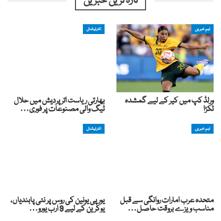
تازہ ترین خبریں
اہم خبریں
انٹرنیشنل
ورلڈ کپ میں کیر کے لیے گمشدہ
بھارتی ریاست اترپردیش میں حلال
ٹکڑا
ٹیگ والی مصنوعات پر فوری…
اہم خبریں
انٹرنیشنل
متحدہ عرب امارات روانگی سے قبل
یورپی یونین کی روس پر نئی پابندیاں،
مناسب ویزے بروقت حاصل…
یوکرین کے لیے 9 ارب یورو…