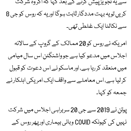
سے یہ تجویز پیش کرنے کے بعد کہا کہ اگر وہ شرکت
کریں تو یہ بہت مددگار ثابت ہوگا اور یہ کہ روس کو جی 8
سے نکالنا ایک غلطی تھی۔
امریکہ نے روس کو 20 ممالک کے گروپ کے سالانہ
اجلاس میں مدعو کیا ہے جو واشنگٹن اس سال میامی
میں منعقد کر رہا ہے، اور ماسکو نے اس دعوت کو قبول
کر لیا ہے، اس معاملے سے واقف ایک امریکی اہلکار نے
جمعہ کو کہا۔
پوتن نے 2019 سے جی 20 سربراہی اجلاس میں شرکت
نہیں کی کیونکہ COVID وبائی بیماری اور پھر روس کے