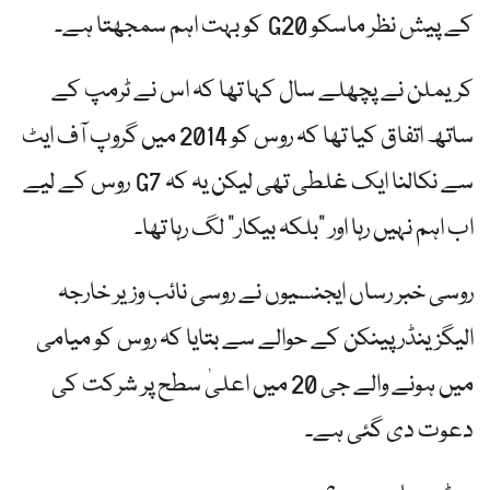
کے پیش نظر ماسکو G20 کو بہت اہم سمجھتا ہے۔
کریملن نے پچھلے سال کہا تھا کہ اس نے ٹرمپ کے
ساتھ اتفاق کیا تھا کہ روس کو 2014 میں گروپ آف ایٹ
سے نکالنا ایک غلطی تھی لیکن یہ کہ G7 روس کے لیے
اب اہم نہیں رہا اور "بلکہ بیکار” لگ رہا تھا۔
روسی خبر رساں ایجنسیوں نے روسی نائب وزیر خارجہ
الیگزینڈر پینکن کے حوالے سے بتایا کہ روس کو میامی
میں ہونے والے جی 20 میں اعلیٰ سطح پر شرکت کی
دعوت دی گئی ہے۔