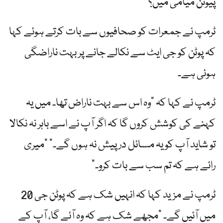
پیوٹن میامی میں؟
ٹرمپ نے جمعرات کو صحافیوں سے بات کرتے ہوئے کہا
کہ پوٹن کو جی ایٹ سے نکالے جانے پر بہت ناراضگی
ہوئی ہے۔
ٹرمپ نے کہا کہ "وہ اس سے بہت ناراض تھا۔ میں یہ
کہنے کی کوشش کروں گا کہ اگر آپ نے اسے باہر نہ نکالا
تو شاید آپ کو یہ مسائل درپیش نہ ہوں گے۔” "میری
رائے ہے کہ تم سب سے بات کرو۔”
ٹرمپ نے مزید کہا کہ انہیں شک ہے کہ پوٹن جی 20
میں آئیں گے۔ "مجھے شک ہے کہ وہ آئے گا، آپ کے