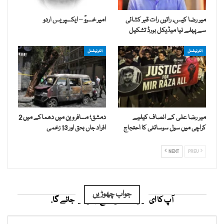
میر رضا کیس، راتوں رات قبر کشائی
امیر خسروؒ – ایکسپریس اردو
سے پہلے نیا میڈیکل بورڈ تشکیل
انٹرنیشنل
انٹرنیشنل
میر رضا علی کے انصاف کیلیے
دمشق؛ مسافر وین میں دھماکے میں 2
کراچی میں سول سوسائٹی کا احتجاج
افراد جاں بحق اور 13 زخمی
NEXT
PREV
جواب چھوڑیں
آپ کا ای میل ایڈریس شائع نہیں کیا جائے گا.