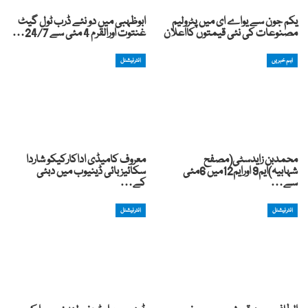
یکم جون سے یواے ای میں پٹرولیم
ابوظہبی میں دو نئے ڈرب ٹول گیٹ
مصنوعات کی نئی قیمتوں کااعلان
غنتوت اورالقرم 4 مئی سے 24/7…
اہم خبریں
انٹرنیشنل
محمدبن زایدسٹی(مصفح
معروف کامیڈی اداکارکیکو شاردا
شہابیہ)ایم9 اورایم12میں 6مئی
سکائیز بائی ڈینیوب میں دبئی
سے…
کے…
انٹرنیشنل
انٹرنیشنل