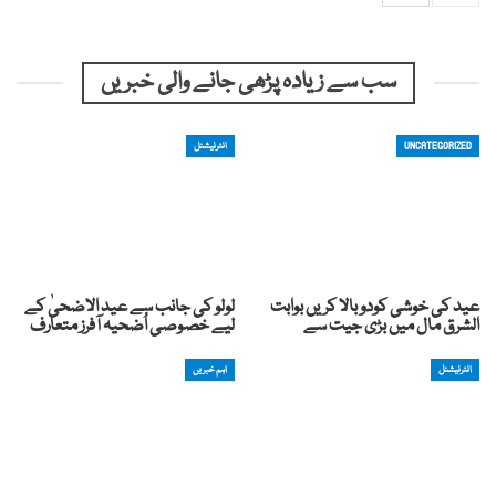
سب سے زیادہ پڑھی جانے والی خبریں
UNCATEGORIZED
انٹرنیشنل
عید کی خوشی کودوبالا کریں بوابت
لولو کی جانب سے عید الاضحیٰ کے
الشرق مال میں بڑی جیت سے
لیے خصوصی اُضحیہ آفرز متعارف
انٹرنیشنل
اہم خبریں