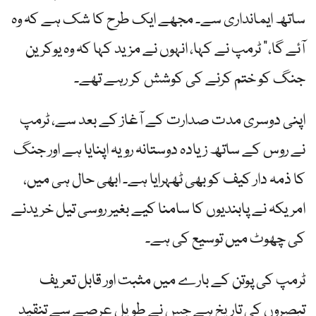
ساتھ ایمانداری سے۔ مجھے ایک طرح کا شک ہے کہ وہ
آئے گا،” ٹرمپ نے کہا، انہوں نے مزید کہا کہ وہ یوکرین
جنگ کو ختم کرنے کی کوشش کر رہے تھے۔
اپنی دوسری مدت صدارت کے آغاز کے بعد سے، ٹرمپ
نے روس کے ساتھ زیادہ دوستانہ رویہ اپنایا ہے اور جنگ
کا ذمہ دار کیف کو بھی ٹھہرایا ہے۔ ابھی حال ہی میں،
امریکہ نے پابندیوں کا سامنا کیے بغیر روسی تیل خریدنے
کی چھوٹ میں توسیع کی ہے۔
ٹرمپ کی پوتن کے بارے میں مثبت اور قابل تعریف
تبصروں کی تاریخ ہے جس نے طویل عرصے سے تنقید