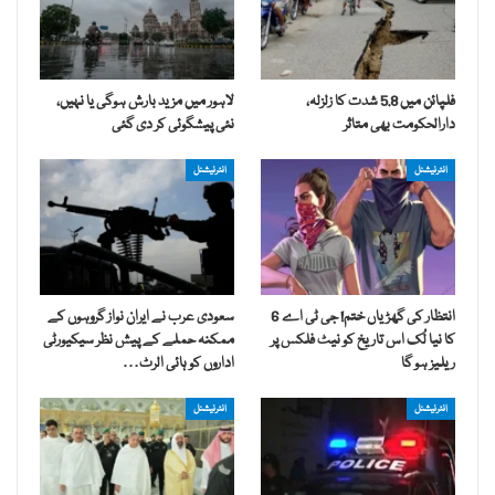
فلپائن میں 5.8 شدت کا زلزلہ،
لاہور میں مزید بارش ہوگی یا نہیں،
دارالحکومت بھی متاثر
نئی پیشگوئی کر دی گئی
انٹرنیشنل
انٹرنیشنل
انتظار کی گھڑیاں ختم! جی ٹی اے 6
سعودی عرب نے ایران نواز گروہوں کے
کا نیا لُک اس تاریخ کو نیٹ فلکس پر
ممکنہ حملے کے پیش نظر سیکیورٹی
ریلیز ہو گا
اداروں کو ہائی الرٹ…
انٹرنیشنل
انٹرنیشنل