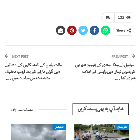
132
Share
NEXT POST
PREV POST
اسرائیل نے جنگ بندی کے باوجود شہریوں
وائٹ ہاؤس کے نامہ نگاروں کے عشائیے
کو جنوبی لبنان میں واپسی کے خلاف
میں گولی مارنے کے بعد ٹرمپ محفوظ،
خبردار کیا ہے۔
مشتبہ شخص حراست میں ہے۔
شاید آپ یہ بھی پسند کریں
مصنف سے زیادہ
انٹرنیشنل
انٹرنیشنل