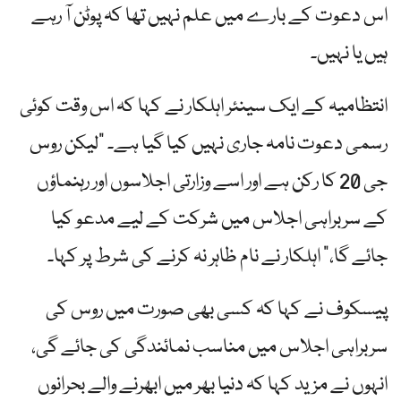
اس دعوت کے بارے میں علم نہیں تھا کہ پوٹن آ رہے
ہیں یا نہیں۔
انتظامیہ کے ایک سینئر اہلکار نے کہا کہ اس وقت کوئی
رسمی دعوت نامہ جاری نہیں کیا گیا ہے۔ "لیکن روس
جی 20 کا رکن ہے اور اسے وزارتی اجلاسوں اور رہنماؤں
کے سربراہی اجلاس میں شرکت کے لیے مدعو کیا
جائے گا،” اہلکار نے نام ظاہر نہ کرنے کی شرط پر کہا۔
پیسکوف نے کہا کہ کسی بھی صورت میں روس کی
سربراہی اجلاس میں مناسب نمائندگی کی جائے گی،
انہوں نے مزید کہا کہ دنیا بھر میں ابھرنے والے بحرانوں