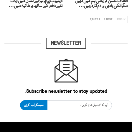
الطاف حسن قریشی ہم میں نہیں
ڈینیوب پراپرٹیز نے لندن میں ایک
مگرانکی یادیں ہر دم تازہ رہیں…
نئے دفتر کے ساتھ برطانیہ میں…
PREV
NEXT
1 کا 2,818
NEWSLETTER
Subscribe newsletter to stay updated.
سبسکرائب کریں