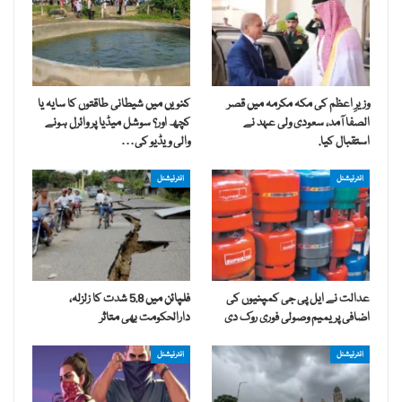
وزیرِ اعظم کی مکہ مکرمہ میں قصر
کنویں میں شیطانی طاقتوں کا سایہ یا
الصفا آمد، سعودی ولی عہد نے
کچھ اور؟ سوشل میڈیا پر وائرل ہونے
استقبال کیا.
والی ویڈیو کی…
انٹرنیشنل
انٹرنیشنل
عدالت نے ایل پی جی کمپنیوں کی
فلپائن میں 5.8 شدت کا زلزلہ،
اضافی پریمیم وصولی فوری روک دی
دارالحکومت بھی متاثر
انٹرنیشنل
انٹرنیشنل