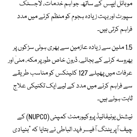
موبائل ایپس کے ساتھ جو اہم خدمات، لاجسٹک
سپورٹ اور بہت زیادہ ہجوم کو منظم کرنے میں مدد
فراہم کرتی ہیں۔
1.5 ملین سے زیادہ عازمین سے بھری ہوئی سڑکوں پر
بھروسہ کرنے کے بجائے، ڈرون خاص طور پر مکہ، منیٰ اور
عرفات میں پھیلے 127 کلینکس کو مناسب طریقے
سے فراہم کرنے میں مدد کے لیے ایک تکنیکی علاج
ثابت ہوئے ہیں۔
نیشنل یونیفائیڈ پروکیورمنٹ کمپنی (NUPCO) کے
چیف آپریٹنگ آفیسر فہد الباطی نے بتایا کہ "بنیادی