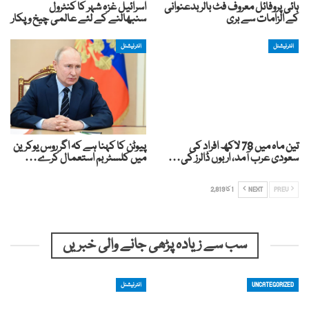
ہائی پروفائل معروف فٹ بالر بدعنوانی
اسرائیل غزہ شہر کا کنٹرول
کے الزامات سے بری
سنبھالنے کے لئے عالمی چیخ و پکار
انٹرنیشنل
انٹرنیشنل
تین ماہ میں 78 لاکھ افراد کی
پیوٹن کا کہنا ہے کہ اگر روس یوکرین
سعودی عرب آمد، اربوں ڈالرز کی…
میں کلسٹر بم استعمال کرے…
PREV
NEXT
1 کا 2,819
سب سے زیادہ پڑھی جانے والی خبریں
UNCATEGORIZED
انٹرنیشنل