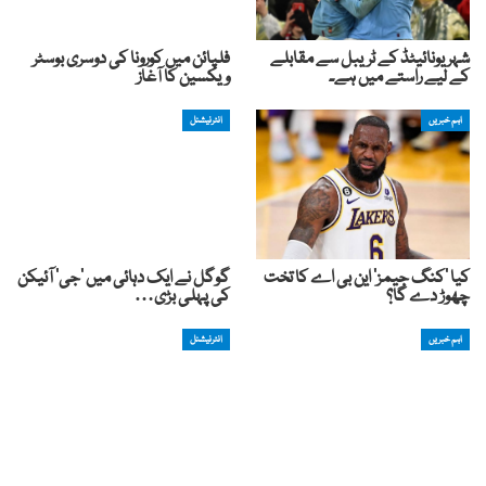
شہر یونائیٹڈ کے ٹریبل سے مقابلے
فلپائن میں کورونا کی دوسری بوسٹر
کے لیے راستے میں ہے۔
ویکسین کا آغاز
اہم خبریں
انٹرنیشنل
کیا ‘کنگ جیمز’ این بی اے کا تخت
گوگل نے ایک دہائی میں ‘جی’ آئیکن
چھوڑ دے گا؟
کی پہلی بڑی…
اہم خبریں
انٹرنیشنل