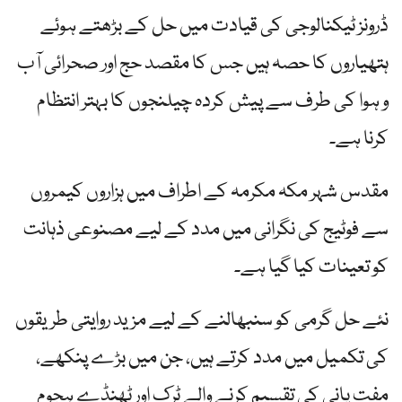
ڈرونز ٹیکنالوجی کی قیادت میں حل کے بڑھتے ہوئے
ہتھیاروں کا حصہ ہیں جس کا مقصد حج اور صحرائی آب
و ہوا کی طرف سے پیش کردہ چیلنجوں کا بہتر انتظام
کرنا ہے۔
مقدس شہر مکہ مکرمہ کے اطراف میں ہزاروں کیمروں
سے فوٹیج کی نگرانی میں مدد کے لیے مصنوعی ذہانت
کو تعینات کیا گیا ہے۔
نئے حل گرمی کو سنبھالنے کے لیے مزید روایتی طریقوں
کی تکمیل میں مدد کرتے ہیں، جن میں بڑے پنکھے،
مفت پانی کی تقسیم کرنے والے ٹرک اور ٹھنڈے ہجوم