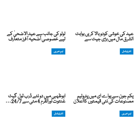
عید کی خوشی کودوبالا کریں بوابت
لولو کی جانب سے عید الاضحیٰ کے
الشرق مال میں بڑی جیت سے
لیے خصوصی اُضحیہ آفرز متعارف
انٹرنیشنل
اہم خبریں
یکم جون سے یواے ای میں پٹرولیم
ابوظہبی میں دو نئے ڈرب ٹول گیٹ
مصنوعات کی نئی قیمتوں کااعلان
غنتوت اورالقرم 4 مئی سے 24/7…
اہم خبریں
انٹرنیشنل