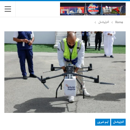
Home
انٹرنیشنل
انٹرنیشنل
اہم خبریں