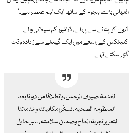
انتہائی بڑے ہجوم کے ساتھ ایک اہم عنصر ہے۔”
ڈرون کو اپنانے سے پہلے، ڈرائیور کم سپلائی والے
کلینکس کے راستے میں ایک گھنٹے سے زیادہ وقت
گزار سکتے تھے۔
لخدمة ضيوف الرحمن، وانطلاقًا من دورنا بعد
المنظومة الصحية، نسخّر إمكانياتنا وخدماتنا
لتعزيز تجربة الحاج وضمان سلامته، عبر حلول