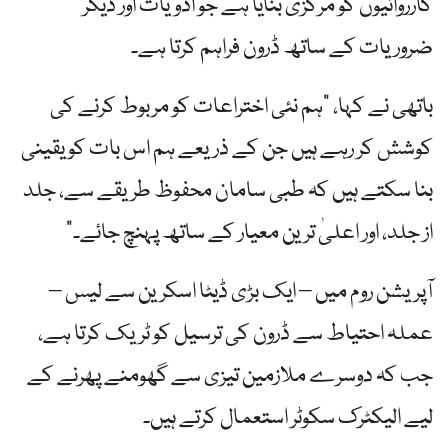
کارروائیوں کو مرکزی بنایا ہے جو ادویات اور دیگر
ضروریات کے ساتھ ڈرون فراہم کرتا ہے۔
باتھی نے کہا، "ہم نئی اختراعات کو مربوط کرنے کی
کوشش کر رہے ہیں جن کے ذریعے ہم اس بات کو یقینی
بنا سکتے ہیں کہ طبی سامان محفوظ طریقے سے، جلد
از جلد، اور اعلیٰ ترین معیار کے ساتھ پہنچ جائے۔”
آپریشن روم میں – ایک بڑی ڈیٹا اسکرین سے لیس –
عملہ احتیاط سے ڈرون کی ترسیل کو ٹریک کرتا ہے،
جب کہ دوسرے ملازمین تیزی سے گھومنے پھرنے کے
لیے الیکٹرک سکوٹر استعمال کرتے ہیں۔