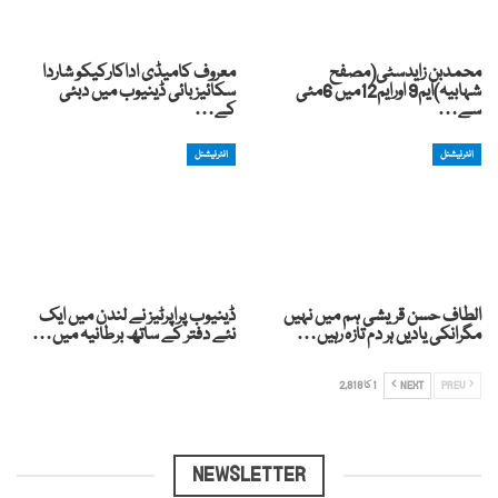
محمدبن زایدسٹی(مصفح
معروف کامیڈی اداکارکیکو شاردا
شہابیہ)ایم9 اورایم12میں 6مئی
سکائیز بائی ڈینیوب میں دبئی
سے…
کے…
انٹرنیشنل
انٹرنیشنل
الطاف حسن قریشی ہم میں نہیں
ڈینیوب پراپرٹیز نے لندن میں ایک
مگرانکی یادیں ہر دم تازہ رہیں…
نئے دفتر کے ساتھ برطانیہ میں…
PREV
NEXT
1 کا 2,818
NEWSLETTER