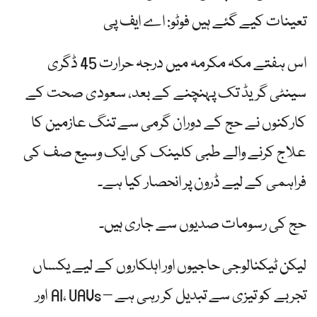
تعینات کیے گئے ہیں فوٹو: اے ایف پی
اس ہفتے مکہ مکرمہ میں درجہ حرارت 45 ڈگری
سینٹی گریڈ تک پہنچنے کے بعد، سعودی صحت کے
کارکنوں نے حج کے دوران گرمی سے تنگ عازمین کا
علاج کرنے والے طبی کلینک کی ایک وسیع صف کی
فراہمی کے لیے ڈرون پر انحصار کیا ہے۔
حج کی رسومات صدیوں سے جاری ہیں۔
لیکن ٹیکنالوجی حاجیوں اور اہلکاروں کے لیے یکساں
تجربے کو تیزی سے تبدیل کر رہی ہے – AI، UAVs اور