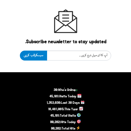
Subscribe newsletter to stay updated.
سبسکرائب کریں
30
Who's Online:
45,101
Visits Today:
1,353,030
Last 30 Days:
16,461,865
This Year:
45,101
Total Visits:
90,202
Hits Today:
90,202
Total Hits: