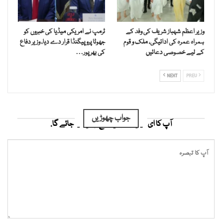
وزیر اعظم شہباز شریف کی وفد کے
ٹرمپ نے امریکی میڈیا کی خبروں کو
ہمراہ عمرہ کی ادائیگی، ملک و قوم
جھوٹا پروپیگنڈا قرار دے دیا، وزیر دفاع
کے لیے خصوصی دعائیں
کی بھرپور…
NEXT
PREV
جواب چھوڑیں
آپ کا ای میل ایڈریس شائع نہیں کیا جائے گا.