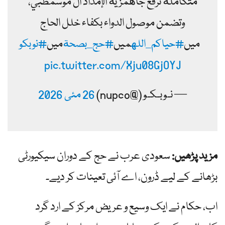
متكاملة ترفع جاهمزية الإمداد ال موسمطبي،
وتضمن موصول الدواء بكفاء خلل الحاج
میں
#حیاكم_الله
میں
#حج_بصحة
میں
#نوبکو
pic.twitter.com/Xju08GjOYJ
— نـوبـكـو (@nupco)
26 مئی 2026
مزید پڑھیں:
سعودی عرب نے حج کے دوران سیکیورٹی
بڑھانے کے لیے ڈرون، اے آئی تعینات کر دیے۔
اب، حکام نے ایک وسیع و عریض مرکز کے ارد گرد