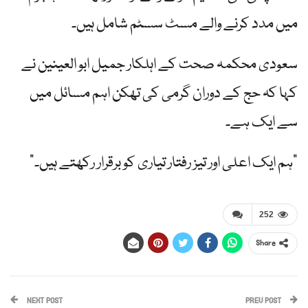
میں مدد کرنے والے مسٹ سسٹم شامل ہیں۔
سعودی محکمہ صحت کے اہلکار جمیل ابو العینین نے
کہا کہ حج کے دوران گرمی کی تھکن اہم مسائل میں
سے ایک ہے۔
"ہم ایک اعلی اور تیز رفتار تیاری کو برقرار رکھتے ہیں۔”
252
Share
NEXT POST
PREV POST