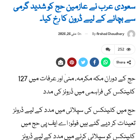
سعودی عرب نے عازمین حج کو شدید گرمی
سے بچانے کے لیے ڈرون کا رخ کیا۔
By
Arshad Chaudhary
On
مئی 26, 2026
252
Share
حج کے دوران مکہ مکرمہ، منیٰ اور عرفات میں 127
کلینکس کی فراہمی میں ڈرونز کی مدد
حج میں کلینکس کی سپلائی میں مدد کے لیے ڈرونز
تعینات کر دیے گئے ہیں فوٹو: اے ایف پی حج میں
کلینکس کو سپلائی کرنے میں مدد کے لیے ڈرونز