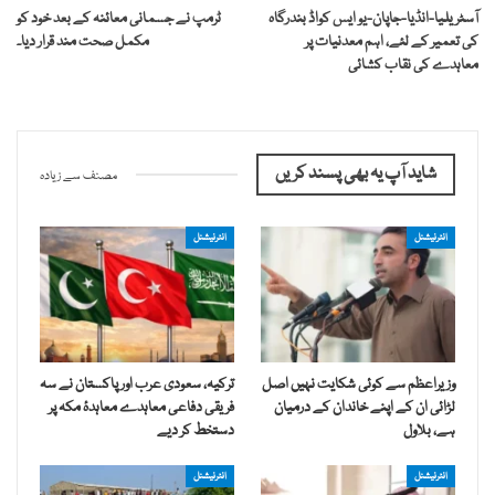
آسٹریلیا-انڈیا-جاپان-یو ایس کواڈ بندرگاہ
ٹرمپ نے جسمانی معائنہ کے بعد خود کو
کی تعمیر کے لئے، اہم معدنیات پر
مکمل صحت مند قرار دیا۔
معاہدے کی نقاب کشائی
شاید آپ یہ بھی پسند کریں
مصنف سے زیادہ
انٹرنیشنل
انٹرنیشنل
وزیراعظم سے کوئی شکایت نہیں اصل
ترکیہ، سعودی عرب اور پاکستان نے سہ
لڑائی ان کے اپنے خاندان کے درمیان
فریقی دفاعی معاہدے معاہدۂ مکہ پر
ہے، بلاول
دستخط کر دیے
انٹرنیشنل
انٹرنیشنل