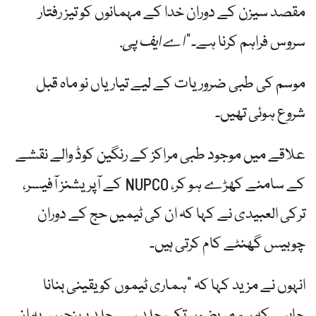
مقصد سیزن کے دوران خدا کے مہمانوں کو تیز رفتار
سروس فراہم کرنا ہے۔”
اے ایف پی
.
موسم کی طبی ضروریات کے لیے تیاریاں نو ماہ قبل
شروع ہوئی تھیں۔
علاقے میں موجود طبی مراکز کے رنگین کوڈ والے نقشے
کے سامنے کھڑے ہو کر، NUPCO کے آپریشنز آفیسر،
ترکی العبیدی نے کہا کہ ان کی ٹیمیں حج کے دوران
چوبیس گھنٹے کام کرتی ہیں۔
انہوں نے مزید کہا کہ "ہماری ٹیموں کو یقینی بنانا
چاہیے کہ ہم مریضوں تک جلد سے جلد پہنچیں۔ یہ ان