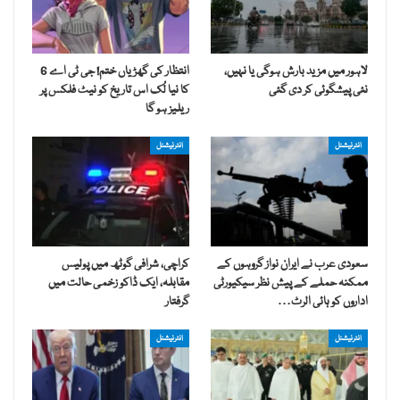
لاہور میں مزید بارش ہوگی یا نہیں،
انتظار کی گھڑیاں ختم! جی ٹی اے 6
نئی پیشگوئی کر دی گئی
کا نیا لُک اس تاریخ کو نیٹ فلکس پر
ریلیز ہو گا
انٹرنیشنل
انٹرنیشنل
سعودی عرب نے ایران نواز گروہوں کے
کراچی، شرافی گوٹھ میں پولیس
ممکنہ حملے کے پیش نظر سیکیورٹی
مقابلہ، ایک ڈاکو زخمی حالت میں
اداروں کو ہائی الرٹ…
گرفتار
انٹرنیشنل
انٹرنیشنل