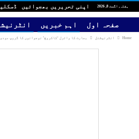
اپنی تحریریں بھجوائیں
ڈسکلی
ہفتہ, اگست 8, 2026
صفحہ اول
اہم خبریں
انٹرنیشن
Home
انٹرنیشنل
بھارت کا وائرل ‘کاکروچ’ نوجوانوں کا گروپ مودی 