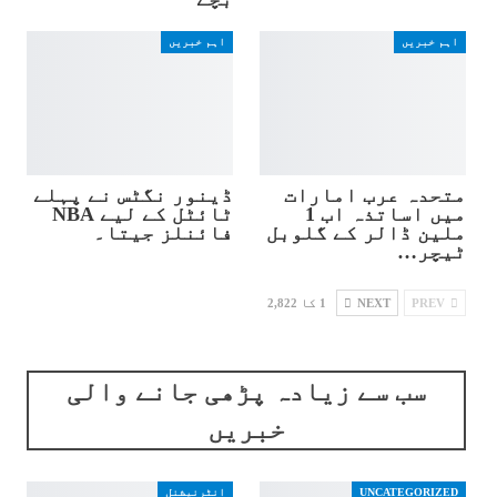
اہم خبریں
اہم خبریں
متحدہ عرب امارات
ڈینور نگٹس نے پہلے
میں اساتذہ اب 1
ٹائٹل کے لیے NBA
ملین ڈالر کے گلوبل
فائنلز جیتا۔
ٹیچر…
PREV
NEXT
1 کا 2,822
سب سے زیادہ پڑھی جانے والی
خبریں
UNCATEGORIZED
انٹرنیشنل