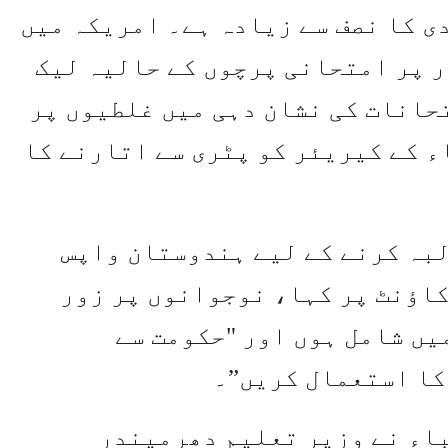
 کی 1.42 بلین آبادی کا نصف سے زیادہ ہے۔ امریکہ میں
ر پر امتحانی پرچوں کے حالیہ لیک
حانات کی نشان دہی میں غلطیوں پر
اء کے کیریئر کو پٹری سے اتارنے کا
لبہ کرنے کے لیے ہندوستان واپس
 اپنے ذاتی اکاؤنٹ پر کہا، نوجوانوں پر زور
یں شامل ہوں اور "حکومت سے
کا استعمال کریں”۔
ے کہا کہ تقریباً 800,000 طلباء نے وزیر تعلیم دھرمیندر