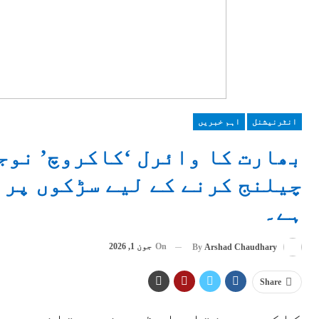
انٹرنیشنل
اہم خبریں
بھارت کا وائرل ‘کاکروچ’ نوج
چیلنج کرنے کے لیے سڑکوں پر 
ہے۔
On
جون 1, 2026
By
Arshad Chaudhary
Share