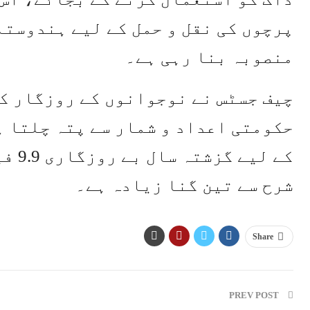
پرچوں کی نقل و حمل کے لیے ہندوستا
منصوبہ بنا رہی ہے۔
چیف جسٹس نے نوجوانوں کے روزگار کے
شرح سے تین گنا زیادہ ہے۔
Share
PREV POST