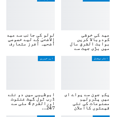
عید کی خوشی
لولو کی جانب سے عید
کودوبالا کریں
الاضحیٰ کے لیے خصوصی
بوابت الشرق مال
اُضحیہ آفرز متعارف
میں بڑی جیت سے
انٹرنیشنل
اہم خبریں
یکم جون سے یواے ای
ابوظہبی میں دو نئے
میں پٹرولیم
ڈرب ٹول گیٹ غنتوت
مصنوعات کی نئی
اورالقرم 4 مئی سے
قیمتوں کااعلان
24/7…