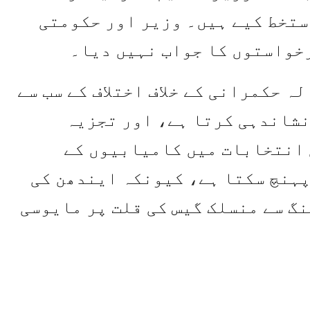
ستخط کیے ہیں۔ وزیر اور حکومتی
رخواستوں کا جواب نہیں دیا۔
ا تیزی سے اضافہ مودی کی 12 سالہ حکمرانی کے خلاف اختلاف کے سب سے
 نشاندہی کرتا ہے، اور تجزیہ
 انتخابات میں کامیابیوں کے
پہنچ سکتا ہے، کیونکہ ایندھن کی
گ سے منسلک گیس کی قلت پر مایوسی