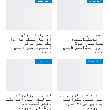
اہم خبریں
انٹرنیشنل
محمدبن
معروف کامیڈی
زایدسٹی(مصفح
اداکارکیکو شاردا
شہابیہ)ایم9
سکائیز بائی
اورایم12میں 6مئی
ڈینیوب میں دبئی
سے…
کے…
انٹرنیشنل
انٹرنیشنل
الطاف حسن قریشی ہم
ڈینیوب پراپرٹیز
میں نہیں مگرانکی
نے لندن میں ایک نئے
یادیں ہر دم تازہ
دفتر کے ساتھ
رہیں…
برطانیہ میں…