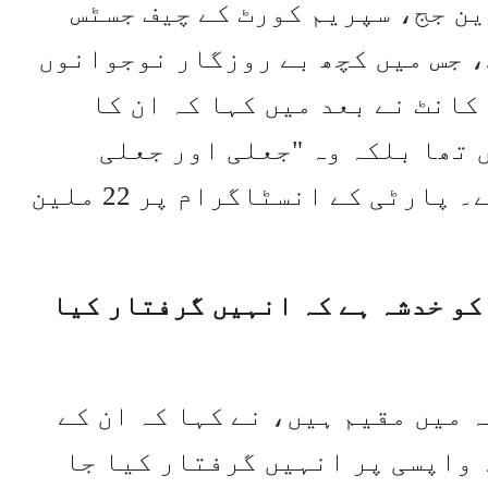
ین جج، سپریم کورٹ کے چیف جسٹس
، جس میں کچھ بے روزگار نوجوانوں
کانٹ نے بعد میں کہا کہ ان کا
تھا بلکہ وہ "جعلی اور جعلی
ڈگریوں” والوں کا حوالہ دے رہے تھے۔ پارٹی کے انسٹاگرام پر 22 ملین
 کو خدشہ ہے کہ انہیں گرفتار کیا
 میں مقیم ہیں، نے کہا کہ ان کے
 واپسی پر انہیں گرفتار کیا جا