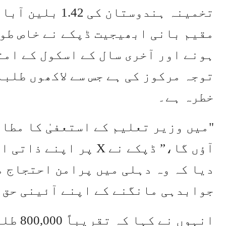
تخمینہ ہندوستان
مقیم بانی ابھیجیت ڈپکے نے خاص طو
ہونے اور آخری سال کے اسکول کے امت
توجہ مرکوز کی ہے جس سے لاکھوں طلب
خطرہ ہے۔
"میں وزیر تعلیم کے استعفیٰ کا مطا
آؤں گا،” ڈپکے نے X پر
دیا کہ وہ دہلی میں پرامن احتجاج م
جوابدہی مانگنے کے اپنے آئینی حق 
انہوں ن