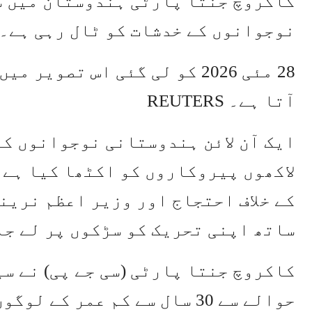
کاکروچ جنتا پارٹی ہندوستان میں س
نوجوانوں کے خدشات کو ٹال رہی ہے۔
28 مئی 2026 کو لی گئی اس تص
آتا ہے۔ REUTERS
ایک آن لائن ہندوستانی نوجوانوں کے
لاکھوں پیروکاروں کو اکٹھا کیا ہے 
کے خلاف احتجاج اور وزیر اعظم نریند
ساتھ اپنی تحریک کو سڑکوں پر لے جا
کاکروچ جنتا پارٹی (سی جے پی) نے س
حوالے سے 30 سال سے کم عمر ک