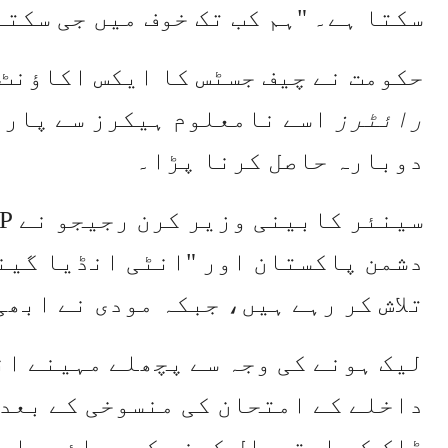
سکتا ہے۔ "ہم کب تک خوف میں جی سکتے
حکومت نے چیف جسٹس کا ایکس اکاؤنٹ ب
رائٹرز
اسے نامعلوم ہیکرز سے پارٹ
دوبارہ حاصل کرنا پڑا۔
دشمن پاکستان اور "انٹی انڈیا گین
تلاش کر رہے ہیں، جبکہ مودی نے ابھی
لیک ہونے کی وجہ سے پچھلے مہینے ا
داخلے کے امتحان کی منسوخی کے بعد
ڈاک کو استعمال کرنے کے بجائے، اس