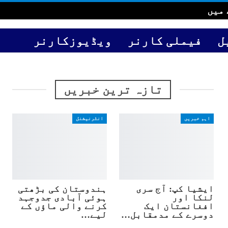
 میں
ل
فیملی کارنر
ویڈیوزکارنر
تازہ ترین خبریں
اہم خبریں
انٹرنیشنل
ایشیا کپ: آج سری
ہندوستان کی بڑھتی
لنکا اور
ہوئی آبادی جدوجہد
افغانستان ایک
کرنے والی ماؤں کے
دوسرے کے مدمقابل…
لیے…