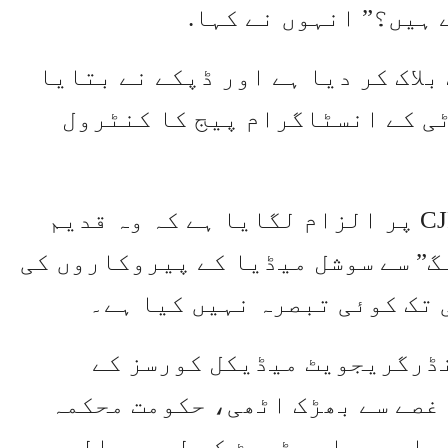
 ہیں؟” انہوں نے کہا.
لاک کر دیا ہے اور ڈپکے نے بتایا
ی کے انسٹاگرام پیج کا کنٹرول
سینئر کابینی وزیر کرن رجیجو نے CJP پر الزام لگایا ہے کہ وہ قدیم
گ” سے سوشل میڈیا کے پیروکاروں کی
 تک کوئی تبصرہ نہیں کیا ہے۔
نڈرگریجویٹ میڈیکل کورسز کے
 غصے سے بھڑک اٹھی، حکومت محکمہ
 ماہ دوبارہ ٹیسٹ کے لیے سوالیہ