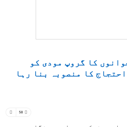
وانوں کا گروپ مودی کو
احتجاج کا منصوبہ بنا رہا
58