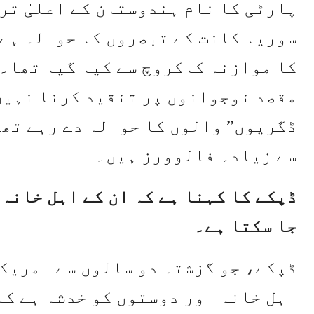
پارٹی کا نام ہندوستان کے اعلیٰ تر
سوریا کانت کے تبصروں کا حوالہ ہے
کا موازنہ کاکروچ سے کیا گیا تھا۔ 
مقصد نوجوانوں پر تنقید کرنا نہیں 
سے زیادہ فالوورز ہیں۔
ڈپکے کا کہنا ہے کہ ان کے اہل خانہ
جا سکتا ہے۔
ڈپکے، جو گزشتہ دو سالوں سے امریکہ
اہل خانہ اور دوستوں کو خدشہ ہے کہ