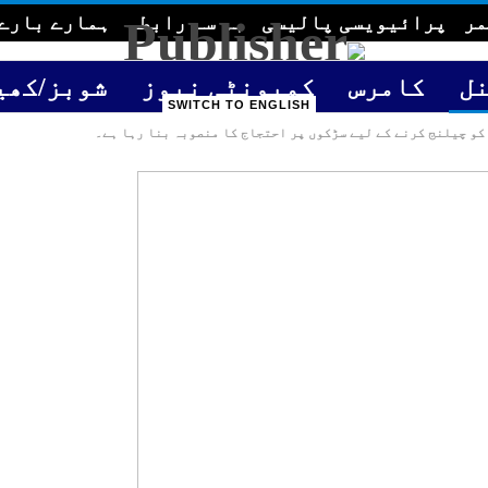
مر
پرائیویسی پالیسی
ہم سے رابطہ
ہمارے بارے
ل
کامرس
کمیونٹی نیوز
شوبز/کھی
SWITCH TO ENGLISH
GULF TIME
کو چیلنج کرنے کے لیے سڑکوں پر احتجاج کا منصوبہ بنا رہا ہے۔