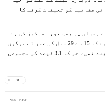
نی فضائیہ کو تعینات کرنے کا
 بحران پر بھی توجہ مرکوز کی ہے۔
حکومتی اعداد و شمار سے پتہ چلتا ہے کہ 15 سے 29 سال کی عمر کے لوگوں
کے لیے گزشتہ سال بے روزگاری 9.9 فیصد تھی، جو کہ 3.1 فیصد کی مجموعی
58
NEXT POST