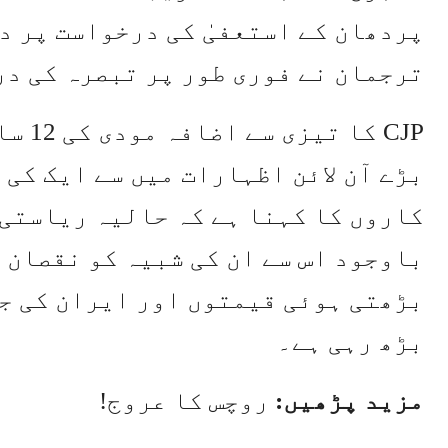
پردھان کے استعفیٰ کی درخواست پر د
ترجمان نے فوری طور پر تبصرہ کی د
CJP ک
بڑے آن لائن اظہارات میں سے ایک کی
کاروں کا کہنا ہے کہ حالیہ ریاستی
باوجود اس سے ان کی شبیہ کو نقصان 
بڑھتی ہوئی قیمتوں اور ایران کی جن
بڑھ رہی ہے۔
مزید پڑھیں:
روچس کا عروج!