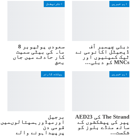
اہم خبریں
انٹرنیشنل
دبئی چیمبر آف
سعودی یوٹیوبر 8
ڈیجیٹل اکانومی نے
ماہ کی بیٹی سمیت
ٹیک کمپنیوں اور
کار حادثے میں جاں
MNCs کو دبئی…
بحق
اہم خبریں
ہیلتھ کارنر
The Strand کی AED23
برجیل
پیر کی پیشکشوں کے
ساتھ منڈے بلوز کو
قومی دن
شکست…
پرپیداہونے والے
بچے