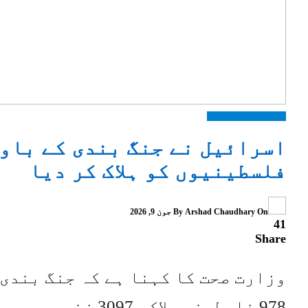
انٹرنیشنل
اہم خبریں
فلسطینیوں کو ہلاک کر دیا
On
Arshad Chaudhary
By
جون 9, 2026
41
Share
وزارت صحت کا کہنا ہے کہ جنگ بندی 
978 فلسطینی ہلاک، 3097 زخمی