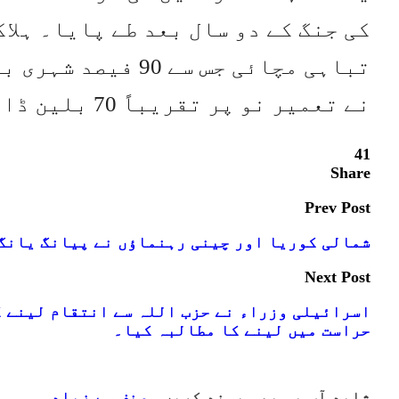
کی جنگ کے دو سال بعد طے پایا۔ ہلا
تباہی مچائی جس سے
نے تعمیر نو پر تقریباً 70 بلین ڈالر لاگت کا تخمینہ لگایا۔
41
Share
Prev Post
شمالی کوریا اور چینی رہنماؤں نے پیانگ یانگ 
Next Post
اسرائیلی وزراء نے حزب اللہ سے انتقام لینے 
حراست میں لینے کا مطالبہ کیا۔
شاید آپ یہ بھی پسند کریں
مصنف سے زیادہ