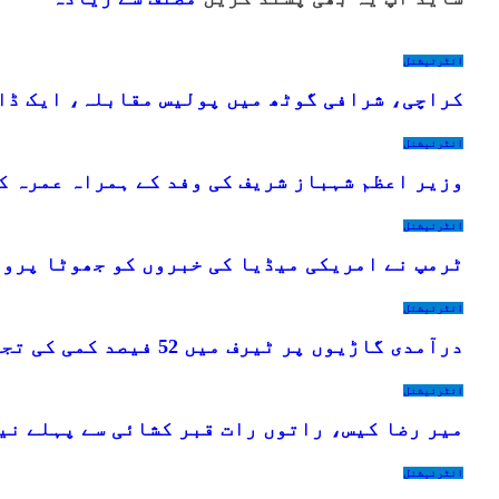
انٹرنیشنل
کراچی، شرافی گوٹھ میں پولیس مقابلہ، ایک ڈا
انٹرنیشنل
وزیر اعظم شہباز شریف کی وفد کے ہمراہ عمرہ ک
انٹرنیشنل
ٹرمپ نے امریکی میڈیا کی خبروں کو جھوٹا پرو
انٹرنیشنل
درآمدی گاڑیوں پر ٹیرف میں 52 فیصد کمی کی تجویز، اختلافات برقرار
انٹرنیشنل
میر رضا کیس، راتوں رات قبر کشائی سے پہلے نی
انٹرنیشنل