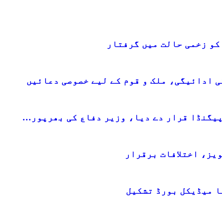
کو زخمی حالت میں گرفتار
ی ادائیگی، ملک و قوم کے لیے خصوصی دعائیں
پیگنڈا قرار دے دیا، وزیر دفاع کی بھرپور…
ا میڈیکل بورڈ تشکیل