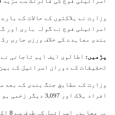
اسرائیلی فوج کی فائرنگ سے مزید 34 فلسطینی زخمی ہوئے۔
وزارت نے ہلاکتوں کے حالات کے بارے
بندی معاہدے کی خلاف ورزی جاری رک
پڑھیں:
اطالوی ایف ایم تاجانی نے ف
تحقیقات کے دوران اسرائیل کے بین 
افراد ہلاک اور 3,097 دیگر زخمی ہو چکے ہیں۔