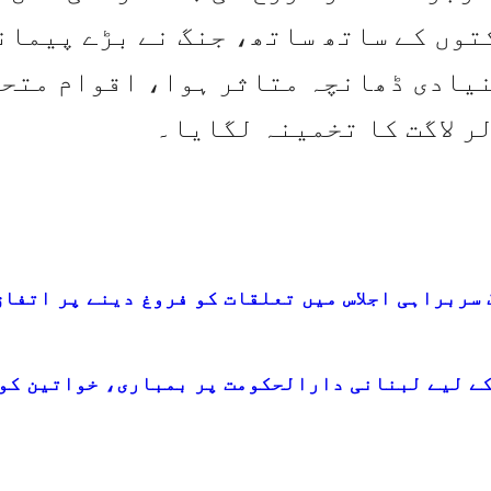
کتوں کے ساتھ ساتھ، جنگ نے بڑے پیمان
 90 فیصد شہری بنیادی ڈھانچہ متاثر ہوا، اقوام مت
سربراہی اجلاس میں تعلقات کو فروغ دینے پر اتفاق
کے لیے لبنانی دارالحکومت پر بمباری، خواتین کو