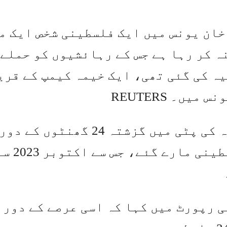
پٹی کے خان یونس میں ایک فلسطینی شخص ایک 
ہ کر رہا ہے جس کے رہائشیوں کو حملے 
ہ کی گئی تھی، ایک خیمہ کیمپ کے قری
ں۔ REUTERS
وزارت صحت نے منگل کو بتایا کہ غزہ کی پٹی میں گزشتہ 24 گھنٹو
اسرائیلی حملوں میں مزید آ
 رپورٹ میں کہا کہ اسی عرصے کے دورا