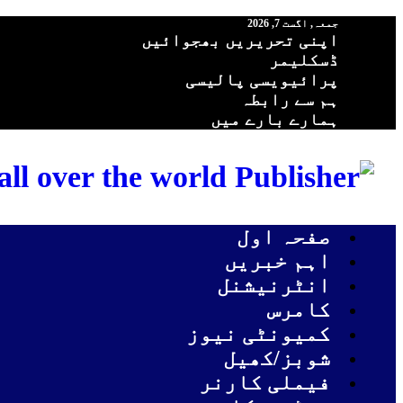
جمعہ, اگست 7, 2026
اپنی تحریریں بھجوائیں
ڈسکلیمر
پرائیویسی پالیسی
ہم سے رابطہ
ہمارے بارے میں
ll over the world
صفحہ اول
اہم خبریں
انٹرنیشنل
کامرس
کمیونٹی نیوز
شوبز/کھیل
فیملی کارنر