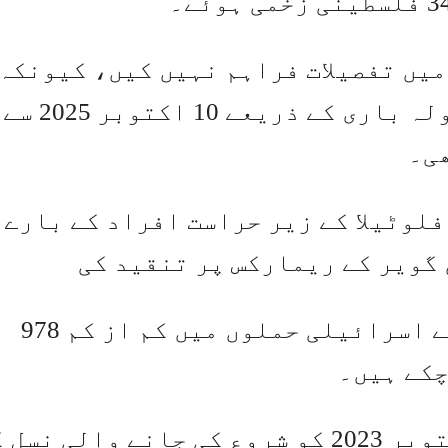
 میں تفصیلات فراہم نہیں کیں، کیونکہ
اسرائیلی فوج نے گولہ باری اور گو
ھی۔
لوٹیلا کے زیر حراست افراد کے بارے 
گویر کے ریمارکس پر تنقید کی
وزارت کے مطابق جنگ بندی کے بعد سے اسرائیلی حملوں میں کم از کم 978
یہ معاہدہ اسرائیل کی طرف سے 8 اکتوبر 2023 کو شروع کی جانے والی 