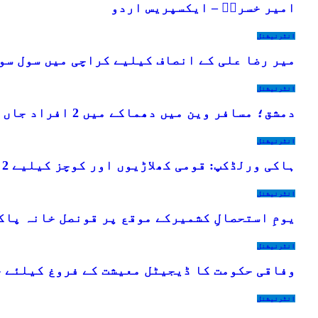
امیر خسروؒ – ایکسپریس اردو
انٹرنیشنل
میر رضا علی کے انصاف کیلیے کراچی میں سول سو
انٹرنیشنل
دمشق؛ مسافر وین میں دھماکے میں 2 افراد جاں بحق اور 13 زخمی
انٹرنیشنل
ہاکی ورلڈکپ: قومی کھلاڑیوں اور کوچز کیلیے 2 کروڑ کا الاؤنس اکاؤنٹ میں منتقل
انٹرنیشنل
یومِ استحصالِ کشمیرکے موقع پر قونصل خانہ پا
انٹرنیشنل
وفاقی حکومت کا ڈیجیٹل معیشت کے فروغ کیلئے ج
انٹرنیشنل