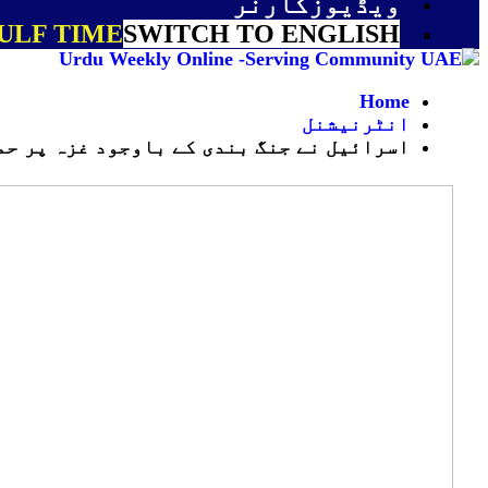
ویڈیوزکارنر
ULF TIME
SWITCH TO ENGLISH
Home
انٹرنیشنل
اسرائیل نے جنگ بندی کے باوجود غزہ پر حملوں میں مزید 8 فلسط