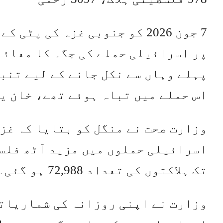
7 جون 2026 کو جنوبی غزہ کی 
پر اسرائیلی حملے کی جگہ کا معائن
پہلے وہاں سے نکل جانے کے لیے تنبی
اس حملے میں تباہ ہوئے تھے، خان یونس می
تک ہلاکتوں کی تعداد 72,988 ہو گئی۔
وزارت نے اپنی روزانہ کی شماریاتی