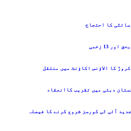
سائٹی کا احتجاج
کستان دبئی میں تقریب کاانعقاد
دید آئی ٹی کورسز شروع کرنے کا فیصلہ