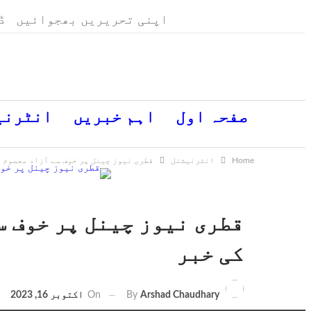
اپنی تحریریں بھجوائیں
ڈ
جمعرات, اگست 6, 2026
صفحہ اول
اہم خبریں
انٹرنی
Home
انٹرنیشنل
قطری نیوز چینل پر خوف سے آزاد معصوم 
قطری نیوز چینل پر خوف س
کی خبر
On
اکتوبر 16, 2023
By
Arshad Chaudhary