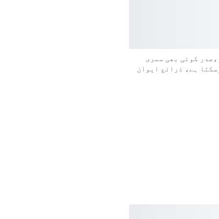
،صدر کوئی بھی سمری
سکتا ہے، ذرائع ایوان