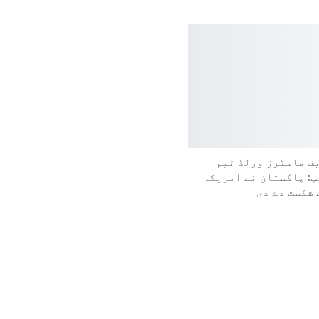
یف ماسٹرز ورلڈ ٹیم
پ: پاکستان نے امریکا