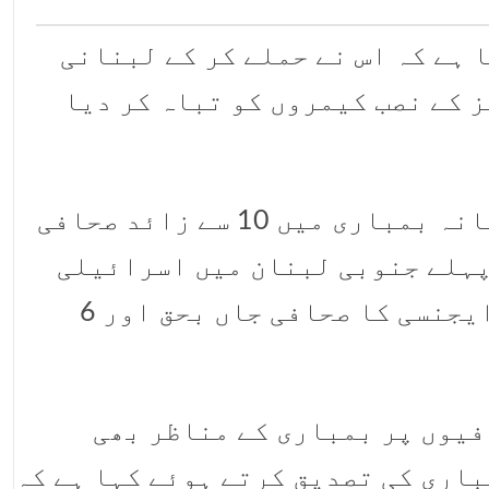
ا ہے کہ اس نے حملے کر کے لبنانی
 کے نصب کیمروں کو تباہ کر دیا
دوسری جانب اسرائیل کی وحشیانہ بمباری میں 10 سے زائد صحافی
 جا چکے ہیں ۔ 3 روز پہلے جنوبی لبنان میں اسرائیلی
بمباری سے بین الاقوامی خبر ایجنسی کا صحافی جاں بحق اور 6
فیوں پر بمباری کے مناظر بھی
اری کی تصدیق کرتے ہوئے کہا ہے کہ