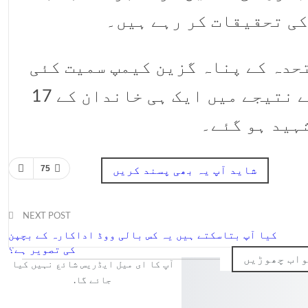
کی تحقیقات کر رہے ہیں۔
تحدہ کے پناہ گزین کیمپ سمیت کئی
مقامات پر بمباری کی ہے جس کے نتیجے میں ایک ہی خاندان کے 17
ہید ہو گئے۔
75
شاید آپ یہ بھی پسند کریں
NEXT POST
کیا آپ بتاسکتے ہیں یہ کس بالی ووڈ اداکارہ کے بچپن
کی تصویر ہے؟
اب چھوڑیں
آپ کا ای میل ایڈریس شائع نہیں کیا
جائے گا.