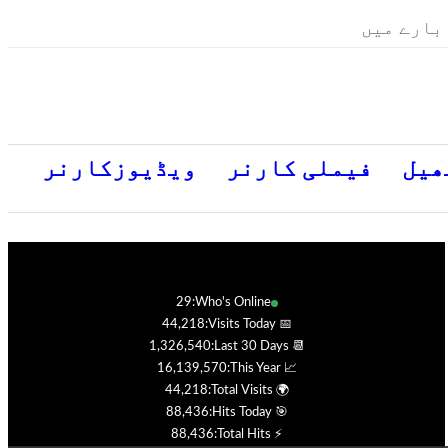
بارے میں
ھیل
فیملی کارنر
ویڈیوزکارنر
29
Who's Online:
44,218
📅 Visits Today:
1,326,540
📆 Last 30 Days:
16,139,570
📈 This Year:
44,218
🌍 Total Visits:
88,436
🎯 Hits Today:
88,436
⚡ Total Hits: