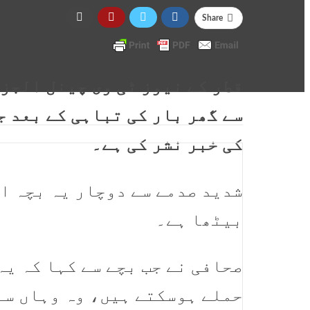
Share
قطر کے نیوز ٹی وی چینل الجز
سے گھر بار کی تباہی کے بعد ج
کی خبر نشر کی ہے۔
شدید صدمے سے دوچار یہ بچہ ا
بیٹھا ہے۔
صحافی نے جب بچے سے کہا کہ ی
حملے ہوسکتے ہیں، وہ وہاں سے 