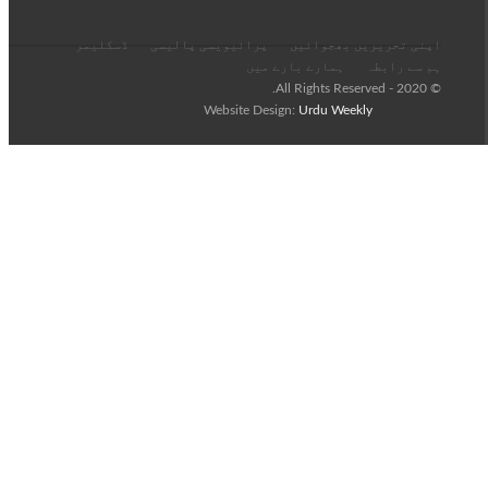
اپنی تحریریں بھجوائیں
پرائیویسی پالیسی
ڈسکلیمر
ہم سے رابطہ
ہمارے بارے میں
© 2020 - All Rights Reserved.
Website Design:
Urdu Weekly