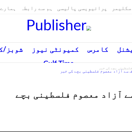
سکلیمر
پرائیویسی پالیسی
ہم سے رابطہ
ہمارے 
شنل
کامرس
کمیونٹی نیوز
شوبز/ک
SWITCH TO ENGLISH
Gulf Time
فلسطینی بچے کی خبر
ے آزاد معصوم فلسطینی بچے