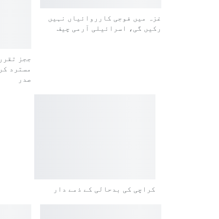
غزہ میں فوجی کارروائیاں نہیں
رکیں گی، اسرائیلی آرمی چیف
ججز تقرر
مسترد کر
صدر
کراچی کی بدحالی کے ذمے دار