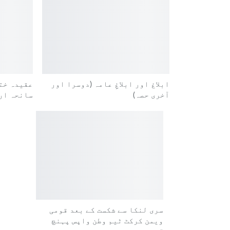
ابلاغ اور ابلاغِ عامہ (دوسرا اور
عقیدہ خت
آخری حصہ)
سانحہ ار
سری لنکا سے شکست کے بعد قومی
ویمن کرکٹ ٹیم وطن واپس پہنچ