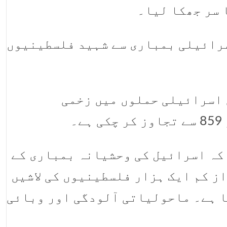
 سر جھکا لیا۔
سرائیلی بمباری سے شہید فلسطینیوں
 اسرائیلی حملوں میں زخمی
 کہ اسرائیل کی وحشیانہ بمباری کے
ز کم ایک ہزار فلسطینیوں کی لاشیں
ا ہے۔ ماحولیاتی آلودگی اور وبائی