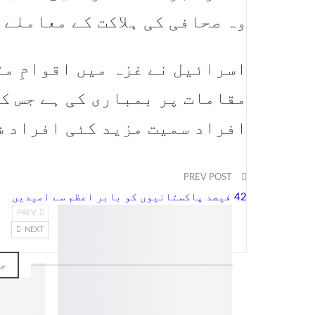
وہ صحافی کی ہلاکت کے معاملے 
اسرائیل نے غزہ میں اقوامِ م
افراد سمیت مزید کئی افراد ش
PREV POST
42 فیصد پاکستانیوں کو بابر اعظم سے امیدیں
PREV
NEXT
جو