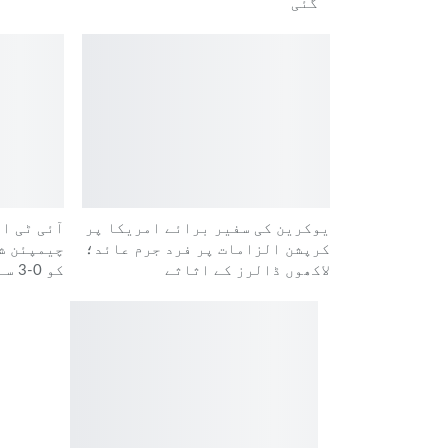
گئی
یوکرین کی سفیر برائے امریکا پر
آئی ٹی ا
کرپشن الزامات پر فرد جرم عائد؛
چیمپئن ش
لاکھوں ڈالرز کے اثاثے
کو 0-3 سے شکست دے دی