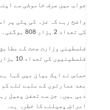
جواب میں صرف خاموشی سے اپنا
واضح رہے کہ غزہ کی پٹی پر ا
کی تعداد 2 ہزار 808 ہوگئی۔
فلسطینی وزارت صحت کے مطابق
فلسطینیوں کی تعداد 10 ہزار 859 سے تجاوز کر چکی ہے۔
حماس نے ایک بیان میں کہا ہے
بعد عمارتوں کے ملبے تلے کم ا
دبی ہیں۔ جن سے تعفن پھیل رہ
امراض پھیلنے کا خطرہ ہے۔