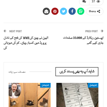
37
Share
NEXT POST
PREV POST
ایپسٹین ریکارڈ کے 33،000 صفحات
الیون نے چین کی WWII کی فتح کے نشان
جاری کیے گئے
پر پریڈ میں کمباز ، پوتن ، کم کی میزبانی
کی
شاید آپ یہ بھی پسند کریں
مصنف سے زیادہ
انٹرنیشنل
انٹرنیشنل