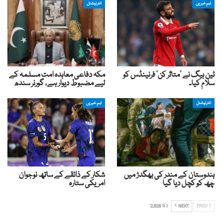
اہم خبریں
انٹرنیشنل
ٹین ہیگ نے ‘متاثر کن’ فرنینڈس کو
مکہ دفاعی معاہدہ امت مسلمہ کے
سلام کیا۔
لیے مضبوط دیوار ہے، گورنر سندھ
انٹرنیشنل
اہم خبریں
ہندوستان کے مندر کی بھگدڑ میں
شکار کے ذائقے کے ساتھ نوجوان
چھ کو کچل دیا گیا
امریکی ستارہ
PREV
NEXT
1 کا 2,826