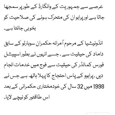
عرصے سے جمہوریت کے وانگارڈ کے طور پر سمجھا
جاتا ہے اور پرابو ان کی متحرک ہونے کی صلاحیت کو
بخوبی جانتا ہے۔
انڈونیشیا کے مرحوم آمرانہ حکمران سوہارٹو کے سابق
داماد کی حیثیت سے ، جسے انہوں نے بطور اسپیشل
فورس کمانڈر کی حیثیت سے فوج میں خدمات انجام
دیں ، پرابوو کے پاس احتجاج کا پہلا ہاتھ ہے جس نے
1998 میں 32 سال کی خودمختاری حکمرانی کے بعد
اس طاقتور کو نیچے لایا۔