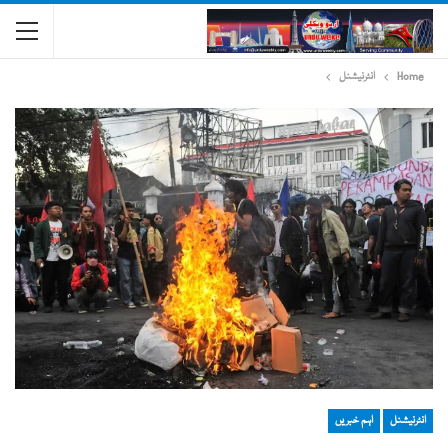
Home
انٹرنیشنل
انٹرنیشنل
اہم خبریں