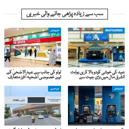
سب سے زیادہ پڑھی جانے والی خبریں
UNCATEGORIZED
انٹرنیشنل
عید کی خوشی کودوبالا کریں بوابت
لولو کی جانب سے عید الاضحیٰ کے
الشرق مال میں بڑی جیت سے
لیے خصوصی اُضحیہ آفرز متعارف
انٹرنیشنل
اہم خبریں