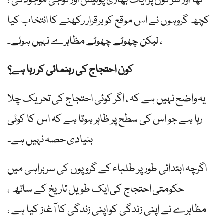
تھا اور سڑکوں پر ایک بھاری پولیس اور فوجی موجودگی ،
کچھ گروہوں نے اس موقع کو برقرار رکھنے کا انتخاب کیا
، لیکن چھوٹے چھوٹے مظاہرے نہیں ہوئے۔
کون احتجاج کی رہنمائی کر رہا ہے؟
یہ واضح نہیں ہے کہ ، اگر کوئی احتجاج کی تحریک چلا
رہا ہے جو اس کی سطح پر ظاہر ہوتا ہے کہ اس کا کوئی
بنیادی حصہ نہیں ہے۔
اگرچہ ابتدائی طور پر طلباء کے گروپوں کی سربراہی میں
حکومتی احتجاج کی ایک طویل تاریخ کے ساتھ ،
مظاہرے نے اپنی زندگی کو اپنی زندگی کا آغاز کیا ہے ،