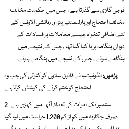
فوجی گاڑی سے گذرتا ہے ، جس میں حکومت مخالف
مخالف احتجاج اور پارلیمنٹیرینز اور رہائشی الاؤنس کے
لئے اضافی تنخواہ جیسے معاملات پر فسادات کے
دوران ہنگامہ برپا کیا گیا تھا ، جس کے نتیجے میں
ہنگامے ہوئے ، جس کے نتیجے میں ہنگامے ہوئے۔
پڑھیں:
انڈونیشیا نے قانون سازوں کو کٹوتی کی جب وہ
احتجاج کو ختم کرنے کی کوشش کرتا ہے
2 ستمبر تک اموات کی تعداد آٹھ میں کھڑی ہے۔
صرف جکارتہ میں کم از کم 1،200 حراست میں لیا گیا