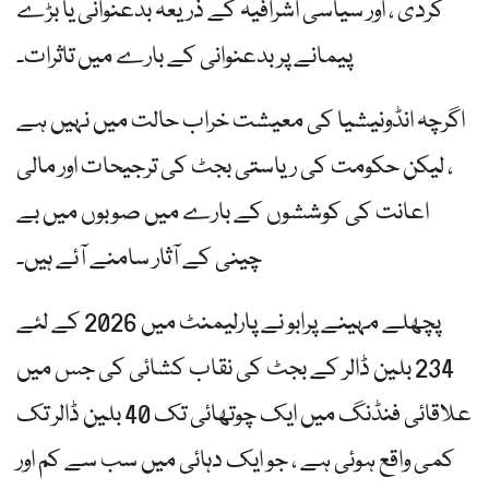
کردی ، اور سیاسی اشرافیہ کے ذریعہ بدعنوانی یا بڑے
پیمانے پر بدعنوانی کے بارے میں تاثرات۔
اگرچہ انڈونیشیا کی معیشت خراب حالت میں نہیں ہے
، لیکن حکومت کی ریاستی بجٹ کی ترجیحات اور مالی
اعانت کی کوششوں کے بارے میں صوبوں میں بے
چینی کے آثار سامنے آئے ہیں۔
پچھلے مہینے پرابو نے پارلیمنٹ میں 2026 کے لئے
234 بلین ڈالر کے بجٹ کی نقاب کشائی کی جس میں
علاقائی فنڈنگ ​​میں ایک چوتھائی تک 40 بلین ڈالر تک
کمی واقع ہوئی ہے ، جو ایک دہائی میں سب سے کم اور