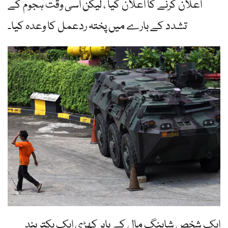
اعلان کرنے کا اعلان کیا ، لیکن اسی وقت ہجوم کے
تشدد کے بارے میں پختہ ردعمل کا وعدہ کیا۔
ایک شخص شاپنگ مال کے باہر کھڑی ایک بکتر بند