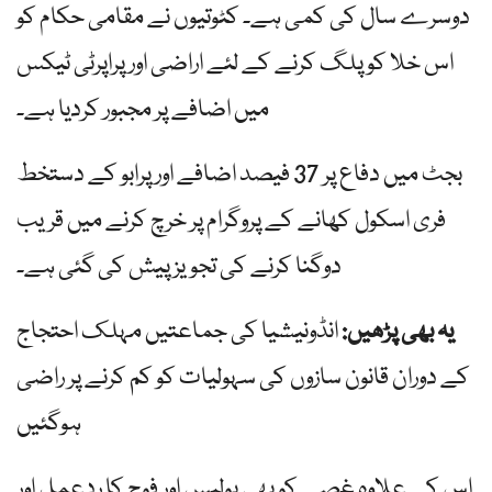
دوسرے سال کی کمی ہے۔ کٹوتیوں نے مقامی حکام کو
اس خلا کو پلگ کرنے کے لئے اراضی اور پراپرٹی ٹیکس
میں اضافے پر مجبور کردیا ہے۔
بجٹ میں دفاع پر 37 فیصد اضافے اور پرابو کے دستخط
فری اسکول کھانے کے پروگرام پر خرچ کرنے میں قریب
دوگنا کرنے کی تجویز پیش کی گئی ہے۔
یہ بھی پڑھیں:
انڈونیشیا کی جماعتیں مہلک احتجاج
کے دوران قانون سازوں کی سہولیات کو کم کرنے پر راضی
ہوگئیں
اس کے علاوہ غصے کو بھی پولیس اور فوج کا ردعمل اور