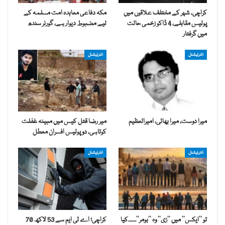
کراچی، شہر کے مختلف علاقوں میں
مکہ دفاعی معاہدہ امت مسلمہ کے
پولیس مقابلے، 4 ڈاکو زخمی حالت
لیے مضبوط دیوار ہے، گورنر سندھ
میں گرفتار
انٹرنیشنل
انٹرنیشنل
میرا دوست، میرا بھائی، امیرالعظیم
میر رضا قتل کیس میں مبینہ غفلت
کوتاہی، دو پولیس افسران معطل
انٹرنیشنل
انٹرنیشنل
تو ’’ایکس‘‘ میں ’’زی‘‘ وہ ’’بومر‘‘۔۔۔۔کیا
کراچی؛ اے ٹی ایم سے 53 لاکھ 70