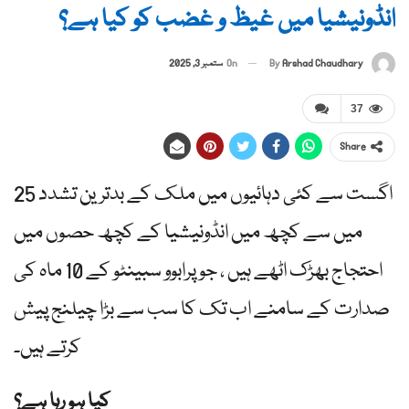
انڈونیشیا میں غیظ و غضب کو کیا ہے؟
By
Arshad Chaudhary
On
ستمبر 3, 2025
37
Share
25 اگست سے کئی دہائیوں میں ملک کے بدترین تشدد
میں سے کچھ میں انڈونیشیا کے کچھ حصوں میں
احتجاج بھڑک اٹھے ہیں ، جو پرابوو سبینٹو کے 10 ماہ کی
صدارت کے سامنے اب تک کا سب سے بڑا چیلنج پیش
کرتے ہیں۔
کیا ہو رہا ہے؟