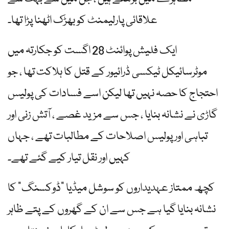
علاقائی پارلیمنٹ کو بھڑک اٹھنا پڑا تھا۔
ایک فلیش پوائنٹ 28 اگست کو جکارتہ میں
موٹرسائیکل ٹیکسی ڈرائیور کے قتل کا ہلاکت تھا ، جو
احتجاج کا حصہ نہیں تھا لیکن اسے فسادات کی پولیس
گاڑی نے نشانہ بنایا ، جس سے مزید غصے ، آتش زنی اور
تباہی اور پولیس اصلاحات کے مطالبات تھے ، جہاں
کہیں اور نقل تیار کیے گئے تھے۔
کچھ ممتاز عہدیداروں کو سوشل میڈیا "ڈوکسنگ” کا
نشانہ بنایا گیا ہے جس سے ان کے گھروں کے پتے ظاہر