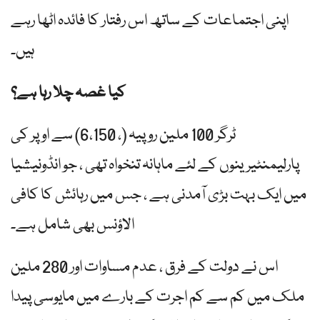
اپنی اجتماعات کے ساتھ اس رفتار کا فائدہ اٹھا رہے
ہیں۔
کیا غصہ چلا رہا ہے؟
ٹرگر 100 ملین روپیہ (، 6،150) سے اوپر کی
پارلیمنٹیرینوں کے لئے ماہانہ تنخواہ تھی ، جو انڈونیشیا
میں ایک بہت بڑی آمدنی ہے ، جس میں رہائش کا کافی
الاؤنس بھی شامل ہے۔
اس نے دولت کے فرق ، عدم مساوات اور 280 ملین
ملک میں کم سے کم اجرت کے بارے میں مایوسی پیدا