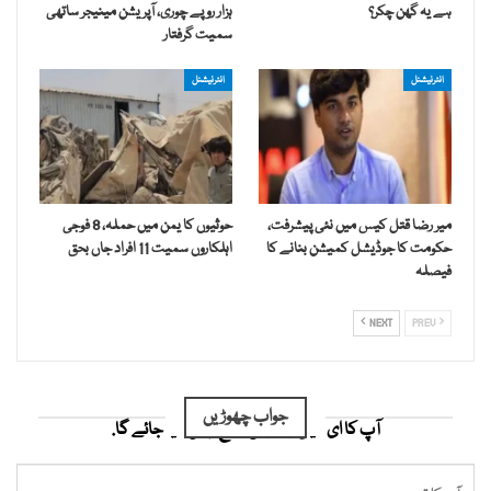
ہے یہ گھن چکر؟
ہزار روپے چوری، آپریشن مینیجر ساتھی
سمیت گرفتار
انٹرنیشنل
انٹرنیشنل
میر رضا قتل کیس میں نئی پیشرفت،
حوثیوں کا یمن میں حملہ، 8 فوجی
حکومت کا جوڈیشل کمیشن بنانے کا
اہلکاروں سمیت 11 افراد جاں بحق
فیصلہ
NEXT
PREV
جواب چھوڑیں
آپ کا ای میل ایڈریس شائع نہیں کیا جائے گا.