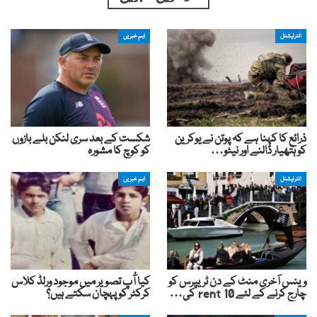
انٹرنیشنل
اہم خبریں
ذرائع کا کہنا ہے کہ پوتن نے یوکرین
شکست کے بعد سری لنکن بلے بازوں
کو ہتھیار ڈالنے اور نیٹو…
کو کوچ کا مشورہ
انٹرنیشنل
اہم خبریں
وینس آخری منٹ کے دن ٹریپرس کو
کیا آُپ تصویر میں موجود ورلڈ کلاس
چارج کرنے کے لئے rent 10 کی…
کرکٹر کو پہچان سکتے ہیں؟