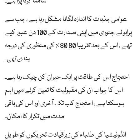
سامنا کرنا پڑا ہے۔
عوامی جذبات کا اندازہ لگانا مشکل رہا ہے ، جب سے
پرابو نے جنوری میں اپنی صدارت کے 100 دن عبور کیے
تھے ، اس کے بعد تقریبا 80 80 ٪ کی منظوری کی درجہ
بندی تھی۔
احتجاج اس کی طاقت پر ایک حیران کن چیک رہا ہے۔
اس کا جواب ان کی مقبولیت کا تعین کرنے میں اہم
ہوسکتا ہے ، احتجاج کب تک آخری اور اس کی باقی
مدت میں تکرار کا امکان۔
انڈونیشیا کی طلباء کی زیرقیادت تحریکوں کو طویل