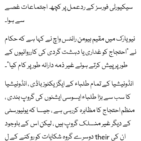
سیکیورٹی فورسز کے ردعمل پر کچھ اجتماعات غصے
سے ہوا۔
نیو یارک میں مقیم ہیومن رائٹس واچ نے کہا ہے کہ حکام
نے "احتجاج کو غداری یا دہشت گردی کی کارروائیوں کے
طور پر پیش کرتے ہوئے غیر ذمہ دارانہ طور پر کام کیا”۔
انڈونیشیا کے تمام طلباء کے ایگزیکٹوز باڈی ، انڈونیشیا
کا سب سے بڑا طلباء ایسوسی ایشنوں کی گروپ بندی ،
منظم احتجاج کا مظاہرہ کررہی ہے ، جیسا کہ یونیورسٹی
کے دیگر غیر منسلک گروپ ہیں ، لیکن اس کے باوجود
دوسرے گروہ شکایات کو روکنے کے ل their ان کی