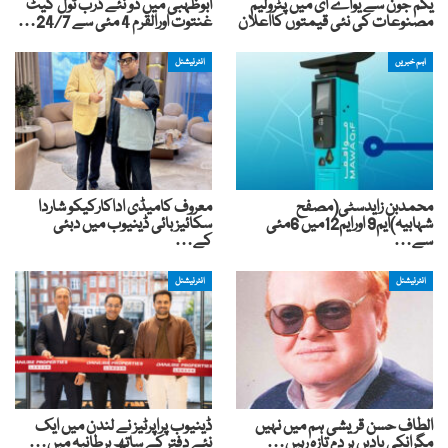
یکم جون سے یواے ای میں پٹرولیم
ابوظہبی میں دو نئے ڈرب ٹول گیٹ
مصنوعات کی نئی قیمتوں کااعلان
غنتوت اورالقرم 4 مئی سے 24/7…
اہم خبریں
انٹرنیشنل
محمدبن زایدسٹی(مصفح
معروف کامیڈی اداکارکیکو شاردا
شہابیہ)ایم9 اورایم12میں 6مئی
سکائیز بائی ڈینیوب میں دبئی
سے…
کے…
انٹرنیشنل
انٹرنیشنل
الطاف حسن قریشی ہم میں نہیں
ڈینیوب پراپرٹیز نے لندن میں ایک
مگرانکی یادیں ہر دم تازہ رہیں…
نئے دفتر کے ساتھ برطانیہ میں…