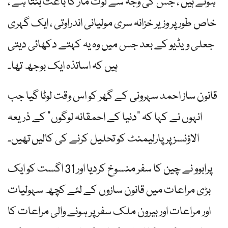
ہوتے ہیں ، جس کی وجہ سے لوٹ مار کا باعث بنتا ہے ،
خاص طور پر وزیر خزانہ سری مولیانی اندراوتی ، ایک گہری
جعلی ویڈیو کے بعد جس میں وہ یہ کہتے دکھائی دیتی
ہیں کہ اساتذہ ایک بوجھ تھا۔
قانون ساز احمد سہرونی کے گھر کو اس وقت لوٹا گیا جب
انہوں نے کہا کہ "دنیا کے احمقانہ لوگوں” کے ذریعہ
الاؤنسز پر پارلیمنٹ کو تحلیل کرنے کی کالیں تھیں۔
پرابوو نے چین کا سفر منسوخ کردیا اور 31 اگست کو ایک
بڑی مراعات میں قانون سازوں کے لئے کچھ سہولیات
اور مراعات اور بیرون ملک سفر پر ہونے والی مراعات کا