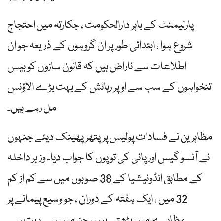
پارلیمنٹ کے باہر دارالحکومت ، جکارتہ میں احتجاج
شروع ہوا ، ابتدائی طور پر ان گروہوں کے ذریعہ جو ان
اطلاعات سے ناراض ہیں کہ قانون سازوں کو بیس
تنخواہوں کے سب سے اوپر رہائش کے بہت بڑے الاؤنس
مل رہے ہیں۔
مظاہرین نے فسادات پولیس پر پتھر پھینک دیئے جنہوں
نے آنسو گیس اور پانی کی توپوں کا جواب دیا۔ وزیر داخلہ
کے مطابق انڈونیشیا کے 38 صوبوں میں سے کم از کم
32 میں ، ایک ہفتہ کے دوران ، جو وسیع پیمانے پر
مظاہرے میں بڑھتے ہیں ، جن میں سے بہت سے