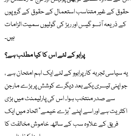
حقوق کے غیر متناسب استعمال کے حقوق کے گروپوں
کے ذریعہ آنسو گیس اور ربڑ کی گولیوں سمیت الزامات
ہیں۔
پرابو کے لئے اس کا کیا مطلب ہے؟
یہ سیاسی تجربہ کار پرابوو کے لئے ایک اہم امتحان ہے ،
جو اپنی تیسری یکے بعد دیگرے کوشش پر بڑے مارجن
سے صدر منتخب ہوا۔ اس کی پارلیمنٹ میں بڑی
اکثریت ہے اور اسے اپنے "بڑے خیمے” اتحاد میں ایک
فریق کے علاوہ سب کے ساتھ خاموش مخالفت کا