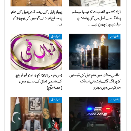
آزاد کشمیر انتخابات کا تیسرا مرحلہ،
پیپلز پارٹی کے رہنما قادر پٹیل کے دفتر
پولنگ سے قبل ہی گن پوائنٹ پر
پر مسلح افراد نے گولیوں کی بوچھاڑ کر
بیلٹ پیپرز چھین لیے…
دی
انٹرنیشنل
انٹرنیشنل
عالمی منڈی میں خام تیل کی قیمتوں
زباں فہمی291 ؛ کچھ اردو اور فرینچ
کو پر لگ گئے، ایشیائی اسٹاک
کے باہمی تعلق کے بارے میں ،
مارکیٹس میں بہتری
(حصہ دُوُم)
انٹرنیشنل
انٹرنیشنل