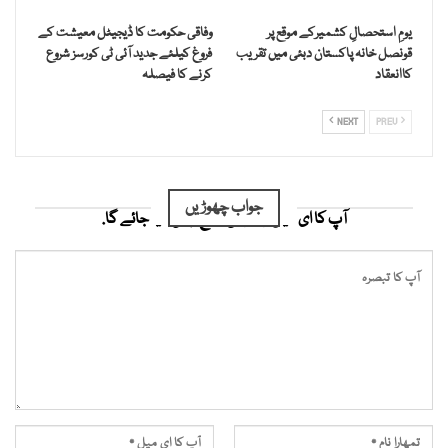
یومِ استحصالِ کشمیرکے موقع پر
وفاقی حکومت کا ڈیجیٹل معیشت کے
قونصل خانہ پاکستان دبئی میں تقریب
فروغ کیلئے جدید آئی ٹی کورسز شروع
کاانعقاد
کرنے کا فیصلہ
NEXT
PREV
جواب چھوڑیں
آپ کا ای میل ایڈریس شائع نہیں کیا جائے گا.