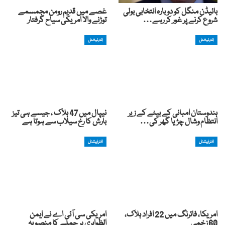
بائیڈن منگل کو دوبارہ انتخابی بولی
غصے میں قدیم رومن مجمسمے
شروع کرنے پر غور کر رہے…
توڑنے والا امریکی سیاح گرفتار
انٹرنیشنل
انٹرنیشنل
ہندوستان امبانی کے بیٹے کے زیر
نیپال میں 47 ہلاک ، جیسے ہی تیز
انتظام وشال چڑیا گھر کی…
بارش کا رخ سیلاب سے ہوتا ہے
انٹرنیشنل
انٹرنیشنل
امریکا، فائرنگ میں 22 افراد ہلاک،
امریکی سی آئی اے نے ایمن
60 زخمی
الظواہری پر حملے کا منصوبہ