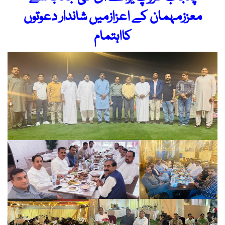
معززمہمان کے اعزازمیں شاندار دعوتوں
کااہتمام