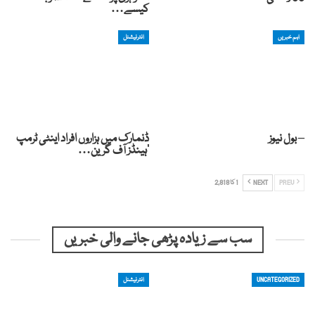
کیسے…
اہم خبریں
انٹرنیشنل
– بول نیوز
ڈنمارک میں ہزاروں افراد اینٹی ٹرمپ
‘ہینڈز آف گرین…
PREV
NEXT
1 کا 2,818
سب سے زیادہ پڑھی جانے والی خبریں
UNCATEGORIZED
انٹرنیشنل