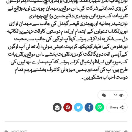
نوازریحانیہ،مرزاشہبازاحمد،چوہدری ابوبکروڑائچ، سمیت دیگردوستوں
کی بڑی تعدادنے شرکت کی۔اس موقع پرمہمان چوہدری نویدوڑائچ نے
تقریبات کے میزبانوں چوہدری دلاورحسین وڑائچ،چوہدری
نوازرشیدریحانیہ اورچوہدری قیصرگوندل کی جانب سے مہمان نوازی
اورپرتکلف دعوتوں کے اہتمام اور تمام دوستوں کاوقت دینے پرانکاتہہ
دل سے شکریہ اداکرتے ہوئے کہاآپ لوگوں کی جانب سے محبت
اورخلوص کے اظہارکودیکھ کربہت خوشی ہوئی،اللہ تعالی آپ لوگوں
کے آپسی اتحاد ویگانگت کومزیدتقویت بخشے ۔اس موقع پرتقریبات
کے میزبانوں نےاظہارخیال کرتے ہوئے کہ آپ ہمارے بھائیوں کی
طرح ہیں آپ کی آمد اور ہمیں میزبانی کاشرف بخشنے پرہم تمام
دوست احباب مشکورہیں۔
72
Share