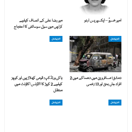
امیر خسروؒ – ایکسپریس اردو
میر رضا علی کے انصاف کیلیے
کراچی میں سول سوسائٹی کا احتجاج
انٹرنیشنل
انٹرنیشنل
دمشق؛ مسافر وین میں دھماکے میں 2
ہاکی ورلڈکپ: قومی کھلاڑیوں اور کوچز
افراد جاں بحق اور 13 زخمی
کیلیے 2 کروڑ کا الاؤنس اکاؤنٹ میں
منتقل
انٹرنیشنل
انٹرنیشنل