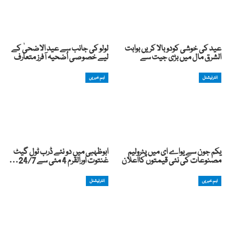
عید کی خوشی کودوبالا کریں بوابت
لولو کی جانب سے عید الاضحیٰ کے
الشرق مال میں بڑی جیت سے
لیے خصوصی اُضحیہ آفرز متعارف
انٹرنیشنل
اہم خبریں
یکم جون سے یواے ای میں پٹرولیم
ابوظہبی میں دو نئے ڈرب ٹول گیٹ
مصنوعات کی نئی قیمتوں کااعلان
غنتوت اورالقرم 4 مئی سے 24/7…
اہم خبریں
انٹرنیشنل