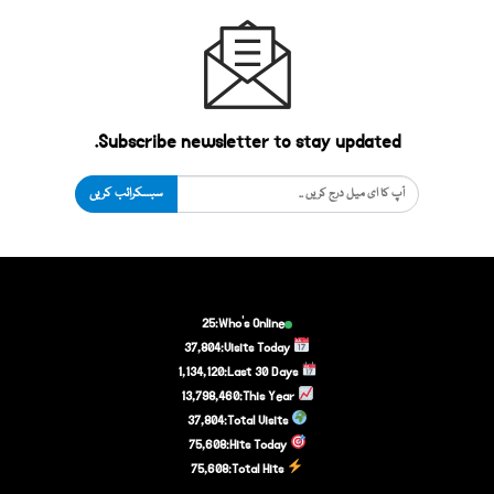
Subscribe newsletter to stay updated.
سبسکرائب کریں
25
Who's Online:
37,804
Visits Today:
1,134,120
Last 30 Days:
13,798,460
This Year:
37,804
Total Visits:
75,608
Hits Today:
75,608
Total Hits: