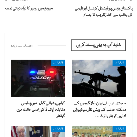
NEXT POST
PREV POST
پاکستان بزنس پروفیشنل کونسل ابوظہبی
میونخ میں روبیو کا نوآبادیاتی لمحہ
کی جانب سے افطارتقریب کااہتمام
شاید آپ یہ بھی پسند کریں
مصنف سے زیادہ
انٹرنیشنل
انٹرنیشنل
سعودی عرب نے ایران نواز گروہوں کے
کراچی، شرافی گوٹھ میں پولیس
ممکنہ حملے کے پیش نظر سیکیورٹی
مقابلہ، ایک ڈاکو زخمی حالت میں
اداروں کو ہائی الرٹ…
گرفتار
انٹرنیشنل
انٹرنیشنل