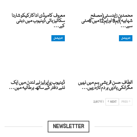
محمدبن زایدسٹی(مصفح
معروف کامیڈی اداکارکیکو شاردا
شہابیہ)ایم9 اورایم12میں 6مئی
سکائیز بائی ڈینیوب میں دبئی
سے…
کے…
انٹرنیشنل
انٹرنیشنل
الطاف حسن قریشی ہم میں نہیں
ڈینیوب پراپرٹیز نے لندن میں ایک
مگرانکی یادیں ہر دم تازہ رہیں…
نئے دفتر کے ساتھ برطانیہ میں…
PREV
NEXT
1 کا 2,817
NEWSLETTER