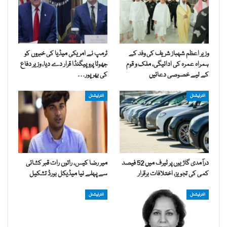
وزیر اعظم شہباز شریف کی وفد کے
ٹرمپ نے امریکی میڈیا کی خبروں کو
ہمراہ عمرہ کی ادائیگی، ملک و قوم
جھوٹا پروپیگنڈا قرار دے دیا، وزیر دفاع
کے لیے خصوصی دعائیں
کی بھرپور…
انٹرنیشنل
انٹرنیشنل
درآمدی گاڑیوں پر ٹیرف میں 52 فیصد
میر رضا کیس، راتوں رات قبر کشائی
کمی کی تجویز، اختلافات برقرار
سے پہلے نیا میڈیکل بورڈ تشکیل
انٹرنیشنل
انٹرنیشنل