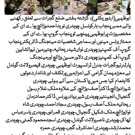
ابوظہبی(اردوویکلی):: گزشتہ ہفتے ضلع گجرات سے تعلق رکھنے
والے ممبرپنجاب بارکونسل چوہدری نویداحمدوڑائچ یواے ای کے
مختصروزٹ پرابوظہبی پہنچے توپنجاب گروپ یواے ای کے
ممتازبزنس مینوں اور سماجی شخصیات مینجنگ ڈائریکٹرپنجاب
گروپ آف کمپنیزچوہدری نوازرشیدریحانیہ،چئیرمین نیوالشاہین
گروپ آف کمپنیزچوہدری دلاورحسین وڑائچ اورمینجنگ
پارٹنرنیوگجرات جنرل ٹرانسپورٹ ابوظہبی چوہدری قیصرولائت گوندل
نے معززمہمان گرامی کے اعزازمیں پرتکلف اور شاندار دعوتوں
کااہتمام کیا جس میں پاکستان سے آئے ہوئے چوہدری
شہزادوڑائچ،ڈاکٹرآصف وڑائچ، کے علاوہ ملک غلام رسول
گنجیال،انجینئیرچوہدری شیربہادر،پرنس ڈاکٹرحمادزمان
ریحانیہ،ملک آصف رسول،چوہدری سجاداحمد،چوہدری شاہ
نوازوڑائچ،ملک شکیل گنجیال،چوہدری قمرانور،چوہدری یاسرعباس
ٹھاکر،چوہدری ناصرولائت گوندل،چوہدری اسجدمحمودگمٹی،چوہدری
محمدارشد،چوہدری احداشرف گجر،،چوہدری حمزہ