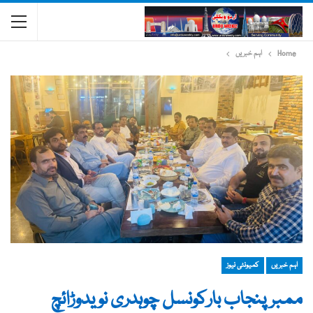
Home
اہم خبریں
اہم خبریں
کمیونٹی نیوز
ممبرپنجاب بارکونسل چوہدری نویدوڑائچ