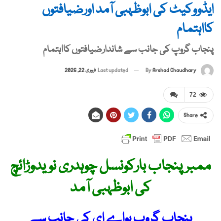
ایڈووکیٹ کی ابوظہبی آمد اورضیافتوں
کااہتمام
پنجاب گروپ کی جانب سے شاندارضیافتوں کااہتمام
By
Arshad Chaudhary
Last updated
فروری 22, 2026
72
Share
ممبرپنجاب بارکونسل چوہدری نویدوڑائچ
کی ابوظہبی آمد
پنجاب گروپ یواے ای کی جانب سے