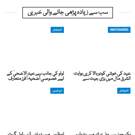
سب سے زیادہ پڑھی جانے والی خبریں
UNCATEGORIZED
انٹرنیشنل
عید کی خوشی کودوبالا کریں بوابت
لولو کی جانب سے عید الاضحیٰ کے
الشرق مال میں بڑی جیت سے
لیے خصوصی اُضحیہ آفرز متعارف
انٹرنیشنل
اہم خبریں
یکم جون سے یواے ای میں پٹرولیم
ابوظہبی میں دو نئے ڈرب ٹول گیٹ