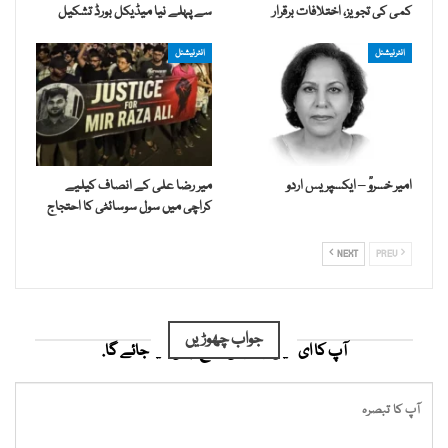
کمی کی تجویز، اختلافات برقرار
سے پہلے نیا میڈیکل بورڈ تشکیل
انٹرنیشنل
انٹرنیشنل
امیر خسروؒ – ایکسپریس اردو
میر رضا علی کے انصاف کیلیے
کراچی میں سول سوسائٹی کا احتجاج
NEXT
PREV
جواب چھوڑیں
آپ کا ای میل ایڈریس شائع نہیں کیا جائے گا.