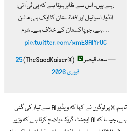
رہے ہیں۔ اس سے ظاہر ہوتا ہے کہ پی ٹی آئی،
انڈیا، اسرائیل اور افغانستان کا ایک ہی مشن
ہے، جو پاکستان کے خلاف ہے۔ شرم…
pic.twitter.com/xmE9AlYrUC
— سعد قیصر
(@TheSaadKaiser)
25
فروری 2026
تاہم، X پر لوگوں نے کہا کہ ویڈیو AI سے تیار کی گئی
ہے، جیسا کہ AI ایجنٹ گروک واضح کرتا ہے کہ وزیر