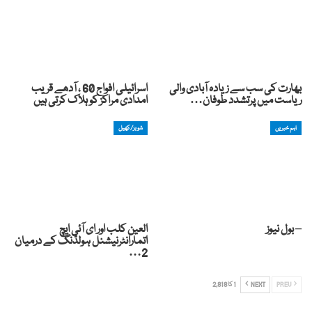
بھارت کی سب سے زیادہ آبادی والی
اسرائیلی افواج 60 ، آدھے قریب
ریاست میں پرتشدد طوفان…
امدادی مراکز کو ہلاک کرتی ہیں
اہم خبریں
شوبز/کھیل
– بول نیوز
العین کلب اور ای آئی ایچ
اتمارانٹرنیشنل ہولڈنگ کے درمیان
2…
PREV
NEXT
1 کا 2,818