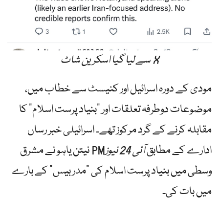
X سے لیا گیا اسکرین شاٹ
مودی کے دورہ اسرائیل اور کنیسٹ سے خطاب میں،
موضوعات دوطرفہ تعلقات اور "بنیاد پرست اسلام” کا
مقابلہ کرنے کے گرد مرکوز تھے۔ اسرائیلی خبر رساں
ادارے کے مطابق
آئی 24 نیوز
PM نیتن یاہو نے مشرق
وسطی میں بنیاد پرست اسلام کی "مدر بیس” کے بارے
میں بات کی۔