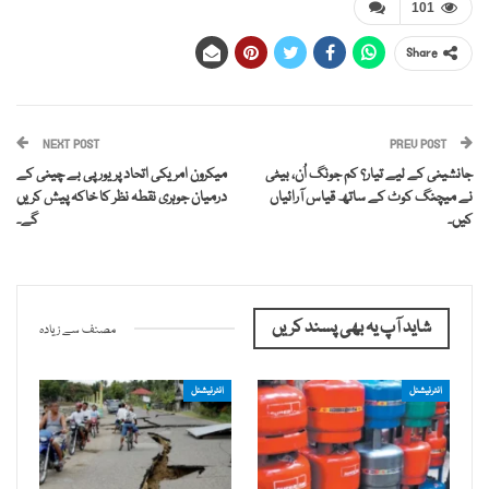
101
Share
NEXT POST
PREV POST
جانشینی کے لیے تیار؟ کم جونگ اُن، بیٹی
میکرون امریکی اتحاد پر یورپی بے چینی کے
نے میچنگ کوٹ کے ساتھ قیاس آرائیاں
درمیان جوہری نقطہ نظر کا خاکہ پیش کریں
کیں۔
گے۔
شاید آپ یہ بھی پسند کریں
مصنف سے زیادہ
انٹرنیشنل
انٹرنیشنل