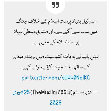
اسرائیل بنیاد پرست اسلام کے خلاف جنگ
میں سب سے آگے ہے۔ اور مشرق وسطیٰ بنیاد
پرست اسلام کی ماں ہے۔
نیتن یاہو نے یہ بات کنیسیٹ میں نریندر مودی
کے ساتھ بات چیت کرتے ہوئے کہی۔
pic.twitter.com/sUVv0NpIKG
— دی مسلم (@TheMuslim786)
25 فروری
2026