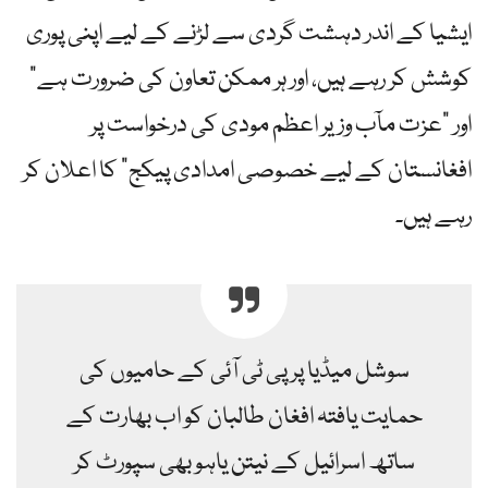
ایشیا کے اندر دہشت گردی سے لڑنے کے لیے اپنی پوری
کوشش کر رہے ہیں، اور ہر ممکن تعاون کی ضرورت ہے”
اور "عزت مآب وزیر اعظم مودی کی درخواست پر
افغانستان کے لیے خصوصی امدادی پیکج” کا اعلان کر
رہے ہیں۔
سوشل میڈیا پر پی ٹی آئی کے حامیوں کی
حمایت یافتہ افغان طالبان کو اب بھارت کے
ساتھ اسرائیل کے نیتن یاہو بھی سپورٹ کر