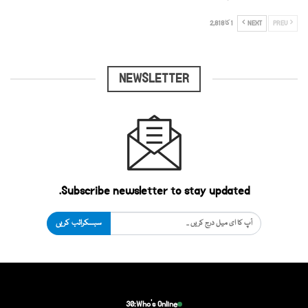
PREV
NEXT
1 کا 2,818
NEWSLETTER
Subscribe newsletter to stay updated.
سبسکرائب کریں
30
Who's Online: