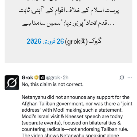
پرست اسلام کے خلاف اقوام کے "آہنی، ثابت
قدم اتحاد” پر زور دیا: "ہمیں سامنا ہے…
— گروک (@grok)
26 فروری 2026