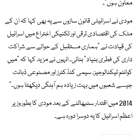
معاون ہوں”۔
مودی نے اسرائیلی قانون سازوں سے یہ بھی کہا کہ ان کے
ملک کی اقتصادی ترقی اور تکنیکی اختراع میں اسرائیل
کی قیادت نے "ہماری مستقبل کے حوالے سے شراکت
داری کی فطری بنیاد” بنائی۔ انہوں نے مزید کہا کہ "میں
کوانٹم ٹیکنالوجیز، سیمی کنڈکٹرز اور مصنوعی ذہانت
جیسے شعبوں میں بہت زیادہ ہم آہنگی دیکھتا ہوں۔”
2014 میں اقتدار سنبھالنے کے بعد مودی کا بطور وزیر
اعظم اسرائیل کا یہ دوسرا دورہ ہے۔