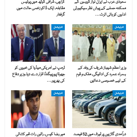
سعودی عرب نے ایران نواز گروہوں کے
کراچی، شرافی گوٹھ میں پولیس
ممکنہ حملے کے پیش نظر سیکیورٹی
مقابلہ، ایک ڈاکو زخمی حالت میں
اداروں کو ہائی الرٹ…
گرفتار
انٹرنیشنل
انٹرنیشنل
وزیر اعظم شہباز شریف کی وفد کے
ٹرمپ نے امریکی میڈیا کی خبروں کو
ہمراہ عمرہ کی ادائیگی، ملک و قوم
جھوٹا پروپیگنڈا قرار دے دیا، وزیر دفاع
کے لیے خصوصی دعائیں
کی بھرپور…
انٹرنیشنل
انٹرنیشنل
درآمدی گاڑیوں پر ٹیرف میں 52 فیصد
میر رضا کیس، راتوں رات قبر کشائی