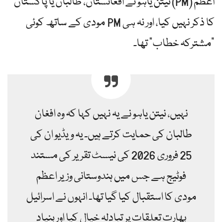
اعظم (PM) نیتن یاہو نے افغانستان، طالبان یا پاکستان
کا ذکر نہیں کیا، اور نہ ہی PM مودی کے ساتھ کوئی
"مشترکہ خطاب” تھا۔
نہیں، نیتن یاہو نے یہ نہیں کہا کہ وہ افغان
طالبان کی حمایت کرتے ہیں۔ یہ ویڈیو ان کی
25 فروری 2026 کی نیسٹ تقریر کی مستند
فوٹیج ہے جس میں ہندوستانی وزیر اعظم
مودی کا استقبال کیا گیا تھا۔ انہوں نے اسرائیل
بھارت تعلقات پر تبادلہ خیال کیا اور بنیاد