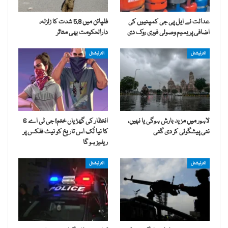
عدالت نے ایل پی جی کمپنیوں کی
فلپائن میں 5.8 شدت کا زلزلہ،
اضافی پریمیم وصولی فوری روک دی
دارالحکومت بھی متاثر
انٹرنیشنل
انٹرنیشنل
لاہور میں مزید بارش ہوگی یا نہیں،
انتظار کی گھڑیاں ختم! جی ٹی اے 6
نئی پیشگوئی کر دی گئی
کا نیا لُک اس تاریخ کو نیٹ فلکس پر
ریلیز ہو گا
انٹرنیشنل
انٹرنیشنل