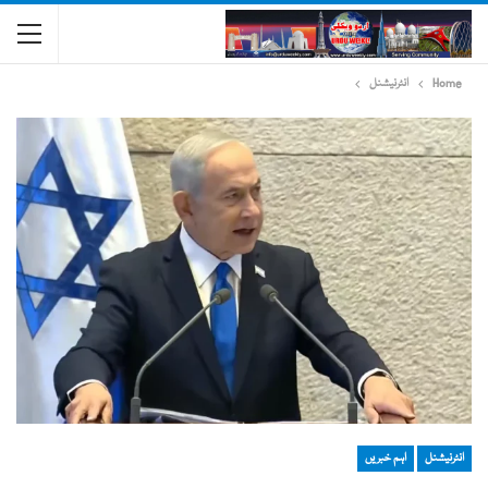
Home
انٹرنیشنل
انٹرنیشنل
اہم خبریں