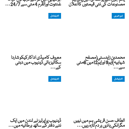
مصنوعات کی نئی قیمتوں کااعلان
غنتوت اورالقرم 4 مئی سے 24/7…
اہم خبریں
انٹرنیشنل
محمدبن زایدسٹی(مصفح
معروف کامیڈی اداکارکیکو شاردا
شہابیہ)ایم9 اورایم12میں 6مئی
سکائیز بائی ڈینیوب میں دبئی
سے…
کے…
انٹرنیشنل
انٹرنیشنل
الطاف حسن قریشی ہم میں نہیں
ڈینیوب پراپرٹیز نے لندن میں ایک
مگرانکی یادیں ہر دم تازہ رہیں…
نئے دفتر کے ساتھ برطانیہ میں…