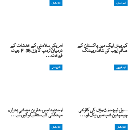
اہم خبریں
انٹرنیشنل
کیربیئن لیگ میں پاکستان کے
امریکی سلامتی کے خدشات کے
صائم ایوب کی شاندار بیٹنگ
درمیان ٹرمپ کا وزن F-35 جیٹ
فروخت…
اہم خبریں
انٹرنیشنل
– بول نیوزحارث رؤف کی کاؤنٹی
ارجنٹینا میں بدترین معاشی بحران،
چیمپئین شپ میں ایک اور…
مہنگائی کے ستائے لوگوں نے…
انٹرنیشنل
انٹرنیشنل