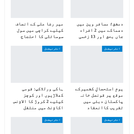
دمشق؛ مسافر وین میں
میر رضا علی کے انصاف
دھماکے میں 2 افراد
کیلیے کراچی میں سول
جاں بحق اور 13 زخمی
سوسائٹی کا احتجاج
انٹرنیشنل
انٹرنیشنل
یومِ استحصالِ کشمیرکے
ہاکی ورلڈکپ: قومی
موقع پر قونصل خانہ
کھلاڑیوں اور کوچز
پاکستان دبئی میں
کیلیے 2 کروڑ کا الاؤنس
تقریب کاانعقاد
اکاؤنٹ میں منتقل
انٹرنیشنل
انٹرنیشنل