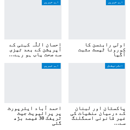
اہم خبریں
اہم خبریں
اولی رابنسن کا
احسان اللّٰہ کہنی کے
کورونا ٹیسٹ مثبت
آپریشن کے بعد تیزی
آگیا
سے صحت یاب ہو رہے…
انٹرنیشنل
اہم خبریں
پاکستان اور لبنان
احمد آباد ایئرپورٹ
کے درمیان منشیات کی
پر پرائیویٹ جیٹ
غیر قانونی اسمگلنگ
ٹریفک 30 فیصد بڑھ
سے…
گئی