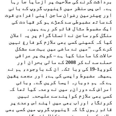
برداشت کرنے کی صلاحیت پر آزمایا جا رہا
ہے۔ اس پس منظر میں ڈینیوب گروپ کے بانی
اور چیئرمین رضوان ساجن اپنی افرادی قوت
کے ساتھ مضبوطی سے کھڑے ہو کر قیادت کی
ایک مضبوط مثال قائم کر رہے ہیں۔
منگل کو، ساجن نے انسٹاگرام پر یہ اعلان
کیا کہ کمپنی کسی بھی ملازم کو فارغ نہیں
کرے گی۔ "میں نے ماضی میں بہت سے مشکل
حالات کا سامنا کیا ہے – کویت پر عراقی
حملے سے لے کر 2008 کے مالی بحران اور
کوویڈ-19 کی وبا تک۔ ان کے باوجود، ہم نے
ہمیشہ مضبوط واپسی کی ہے، اور مجھے یقین
ہے کہ ہم دوبارہ ایسا کریں گے۔ وبائی
امراض کے دوران، میں نے وعدہ کیا تھا کہ
کسی بھی ملازم کواپنے سے علیحدہ نہیں
کرونگا، اوراب بھی میں اپنے اس وعدے پر
قائم رہوں گا کہ ڈینیوب گروپ میں کسی بھی