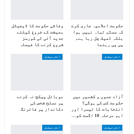
حکومت اعلامیہ جاری کرے
وفاقی حکومت کا ڈیجیٹل
کہ سسٹم تباہ نہیں ہوا
معیشت کے فروغ کیلئے
بلکہ ٹھیک چل رہا ہے،
جدید آئی ٹی کورسز
پی پی رہنما
شروع کرنے کا فیصلہ
انٹرنیشنل
انٹرنیشنل
آزاد جموں و کشمیر میں
موبائل پیکج نہ کرنے
حکومت کس کی ہوگی؟
پر مسلح شخص کی
انتخابات کا تیسرا اور
دکاندار پر فائرنگ
اہم مرحلہ 10 اگست کو…
انٹرنیشنل
انٹرنیشنل