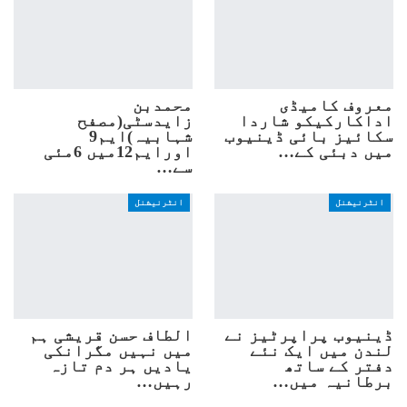
معروف کامیڈی
محمدبن
اداکارکیکو شاردا
زایدسٹی(مصفح
سکائیز بائی ڈینیوب
شہابیہ)ایم9
میں دبئی کے…
اورایم12میں 6مئی
سے…
انٹرنیشنل
انٹرنیشنل
ڈینیوب پراپرٹیز نے
الطاف حسن قریشی ہم
لندن میں ایک نئے
میں نہیں مگرانکی
دفتر کے ساتھ
یادیں ہر دم تازہ
برطانیہ میں…
رہیں…