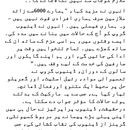
ملازم کوجاب سے نہیں نکالاجائے گا۔۔
انہوں نے مزید کہا، "ہمارے 6000سے زائد
ملازمین صرف ہماری افرادی قوت نہیں ہیں –
وہ ہماری فیملی ہیں۔ انہوں نے ڈینیوب
گروپ کو آج کے حالات میں بنانے میں مدد کی۔
ایسے وقتوں میں، ہم اسی عزم کے ساتھ ان کے
ساتھ کھڑے ہیں۔ تمام تنخواہیں وقت پر
ادا کی جائیں گی، اور ہم اپنے گاہکوں اور
صارفین کی خدمت کے لیے وقف ہیں۔”
سالوں کے دوران، ڈینیوب گروپ نے
تعمیراتی مواد، رئیل اسٹیٹ، اور گھریلو
حل پر محیط ایک متنوع اورفعال ڈھانچہ
تیار کیا ہے، جس سے یہ مارکیٹ کے بدلتے
ہوئے حالات کا مؤثر جواب دے سکتا ہے۔
درحقیقت، ڈینیوب پراپرٹیز نے حال ہی میں
اپنی پہلی بڑے پیمانے پر مربوط کمیونٹی،
گرینز از ڈینیوب کی نقاب کشائی کی، جس