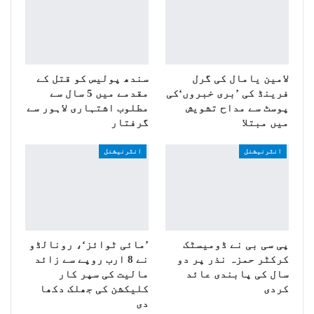
لامین یامال کی گرل
سندھ پولیس کو قتل کے
فرینڈ کی ’بری خبروں‘کی
مقدمے میں 5 سال سے
پوسٹ سے مداح تشویش
مطلوب اشتہاری لاہور سے
میں مبتلا
گرفتار
انٹرنیشنل
انٹرنیشنل
پی سی بی نے ڈومیسٹک
’مائی ٹوائز‘، رونالڈو
کرکٹر حمزہ نذر پر دو
نے 8 ارب روپے سے زائد
سال کی پابندی عائد
مالیت کی سپر کار
کردی
کلیکشن کی جھلک دکھا
دی