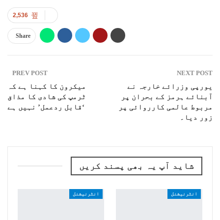
2,536
Share
PREV POST
NEXT POST
یورپی وزرائے خارجہ نے
میکرون کا کہنا ہے کہ
آبنائے ہرمز کے بحران پر
ٹرمپ کی شادی کا مذاق
مربوط عالمی کارروائی پر
‘قابل ردعمل’ نہیں ہے
زور دیا۔
شاید آپ یہ بھی پسند کریں
انٹرنیشنل
انٹرنیشنل