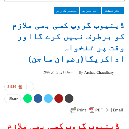
انٹرنیشنل
اہم خبریں
فیملی کارنر
ڈینیوب گروپ کسی بھی ملازم
کو برطرف نہیں کرے گااور
وقت پر تنخواہ
اداکریگا(رضوان ساجن)
On
اپریل 2, 2026
By
Arshad Chaudhary
2,536
Share
ڈینیوب گروپ کسی بھی ملازم