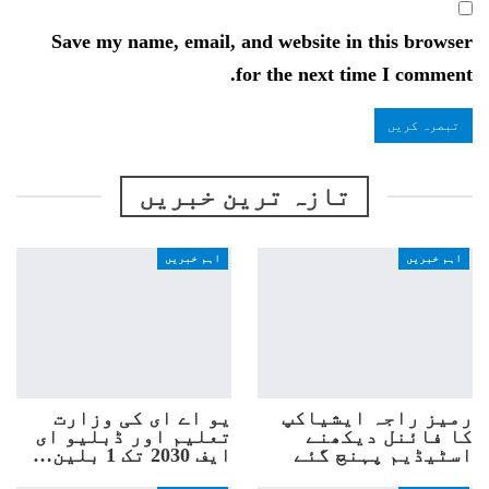
Save my name, email, and website in this browser
for the next time I comment.
تازہ ترین خبریں
اہم خبریں
اہم خبریں
رمیز راجہ ایشیاکپ
یو اے ای کی وزارت
کا فائنل دیکھنے
تعلیم اور ڈبلیو ای
اسٹیڈیم پہنچ گئے
ایف 2030 تک 1 بلین…