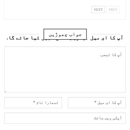
NEXT
PREV
جواب چھوڑیں
آپ کا ای میل ایڈریس شائع نہیں کیا جائے گا.