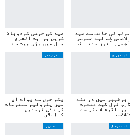
لولو کی جانب سے عید
عید کی خوشی کودوبالا
الاضحیٰ کے لیے خصوصی
کریں بوابت الشرق
اُضحیہ آفرز متعارف
مال میں بڑی جیت سے
اہم خبریں
انٹرنیشنل
ابوظہبی میں دو نئے
یکم جون سے یواے ای
ڈرب ٹول گیٹ غنتوت
میں پٹرولیم مصنوعات
اورالقرم 4 مئی سے
کی نئی قیمتوں
24/7…
کااعلان
انٹرنیشنل
اہم خبریں