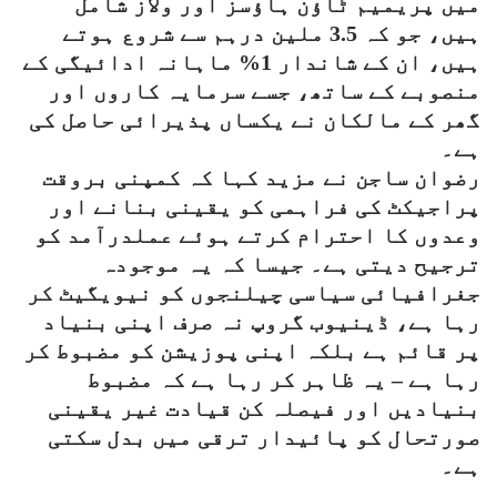
میں پریمیم ٹاؤن ہاؤسز اور ولاز شامل
ہیں، جو کہ 3.5 ملین درہم سے شروع ہوتے
ہیں، ان کے شاندار 1% ماہانہ ادائیگی کے
منصوبے کے ساتھ، جسے سرمایہ کاروں اور
گھر کے مالکان نے یکساں پذیرائی حاصل کی
ہے۔
رضوان ساجن نے مزید کہا کہ کمپنی بروقت
پراجیکٹ کی فراہمی کو یقینی بنانے اور
وعدوں کا احترام کرتے ہوئے عملدرآمد کو
ترجیح دیتی ہے۔ جیسا کہ یہ موجودہ
جغرافیائی سیاسی چیلنجوں کو نیویگیٹ کر
رہا ہے، ڈینیوب گروپ نہ صرف اپنی بنیاد
پر قائم ہے بلکہ اپنی پوزیشن کو مضبوط کر
رہا ہے – یہ ظاہر کر رہا ہے کہ مضبوط
بنیادیں اور فیصلہ کن قیادت غیر یقینی
صورتحال کو پائیدار ترقی میں بدل سکتی
ہے۔