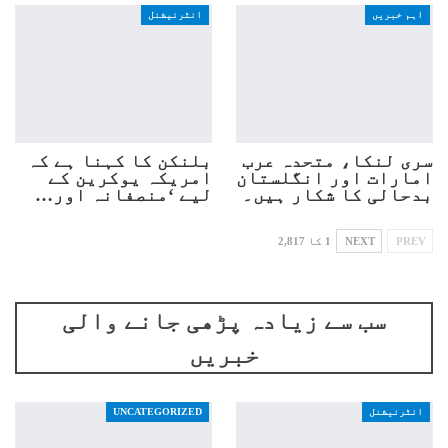
اہم خبریں
انٹرنیشنل
سری لنکا، متحدہ عرب
بلنکن کا کہنا ہے کہ
امارات اور انگلستان
امریکہ یوکرین کے
بدحالی کا شکار ہیں۔
لیے ‘منصفانہ اور…
PREV
NEXT
1 کا 2,817
سب سے زیادہ پڑھی جانے والی
خبریں
انٹرنیشنل
UNCATEGORIZED