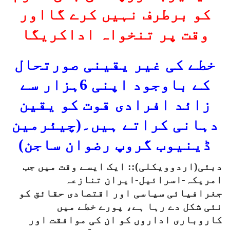
کو برطرف نہیں کرے گااور
وقت پر تنخواہ اداکریگا
خطے کی
غیر یقینی صورتحال
کے باوجود اپنی 6ہزار سے
زائد افرادی قوت کو یقین
دہانی کراتے ہیں۔(چیئرمین
ڈینیوب گروپ رضوان ساجن)
دبئی(اردوویکلی):: ایک ایسے وقت میں جب
امریکہ-اسرائیل-ایران تنازعہ
جغرافیائی سیاسی اور اقتصادی حقائق کو
نئی شکل دے رہا ہے، پورے خطے میں
کاروباری اداروں کو ان کی موافقت اور