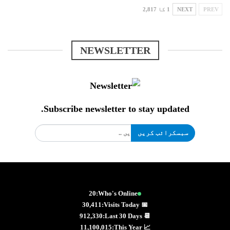
PREV
NEXT
1 کا 2,817
NEWSLETTER
Subscribe newsletter to stay updated.
سبسکرائب کریں
20
Who's Online:
30,411
📅 Visits Today:
912,330
📆 Last 30 Days:
11,100,015
📈 This Year: