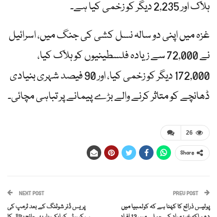
ہلاک اور 2,235 دیگر کو زخمی کیا ہے۔
غزہ میں اپنی دو سالہ نسل کشی کی جنگ میں، اسرائیل
نے 72,000 سے زیادہ فلسطینیوں کو ہلاک کیا،
172,000 دیگر کو زخمی کیا، اور 90 فیصد شہری بنیادی
ڈھانچے کو متاثر کرنے والے بڑے پیمانے پر تباہی مچائی۔
26
Share
NEXT POST
PREV POST
پولیس ذرائع کا کہنا ہے کہ کولمبیا میں
پریس ڈنر شوٹنگ کے بعد ٹرمپ کی