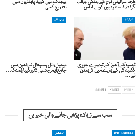
غزہ، اسرائیلی فوج کے جنگی جرائم،
بیجنگ میں کورونا پابندیوں میں
گرفتار فلسطینیوں کو بے لباس…
بتدریج کمی
انٹرنیشنل
ہیلتھ کارنر
ٹرمپ کے آبدوز کے تبصرے جوہری
برجیل رائل ہسپتال نےالعین میں
کشیدگی کے بارے میں کریملن
جامع ایمرجنسی کئیر ڈیپارٹمنٹ…
نے…
PREV
NEXT
1 کا 2,819
سب سے زیادہ پڑھی جانے والی خبریں
UNCATEGORIZED
انٹرنیشنل