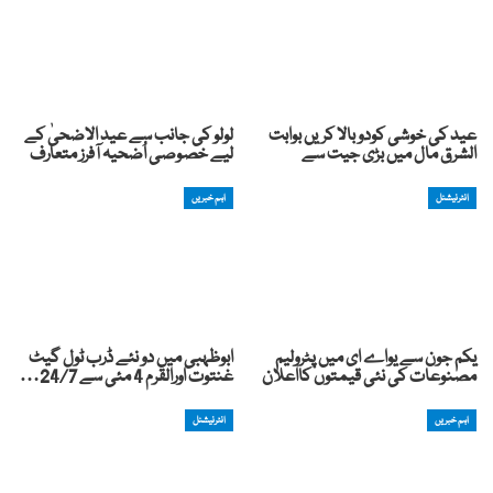
عید کی خوشی کودوبالا کریں بوابت
لولو کی جانب سے عید الاضحیٰ کے
الشرق مال میں بڑی جیت سے
لیے خصوصی اُضحیہ آفرز متعارف
انٹرنیشنل
اہم خبریں
یکم جون سے یواے ای میں پٹرولیم
ابوظہبی میں دو نئے ڈرب ٹول گیٹ
مصنوعات کی نئی قیمتوں کااعلان
غنتوت اورالقرم 4 مئی سے 24/7…
اہم خبریں
انٹرنیشنل