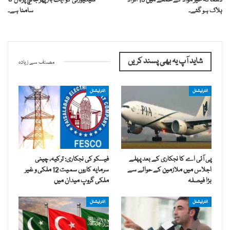
دھماکہ خیز مواد کے حملے میں 13 افراد
سیکیورٹی کو ایک بار پھر جانچ پڑتال کا
ہلاک ہو گئے۔
سامنا ہے۔
شاید آپ یہ بھی پسند کریں
مصنف سے زیادہ
انٹرنیشنل
انٹرنیشنل
پی آئی اے کا نجکاری کے بعد پہلے
فیسکو کی نجکاری: ترکیہ، چینی
اجلاس میں ملازمین کے حوالے سے
سرمایہ کاروں سمیت 12 ملکی و غیر
بڑا فیصلہ
ملکی گروپ میدان میں
انٹرنیشنل
انٹرنیشنل