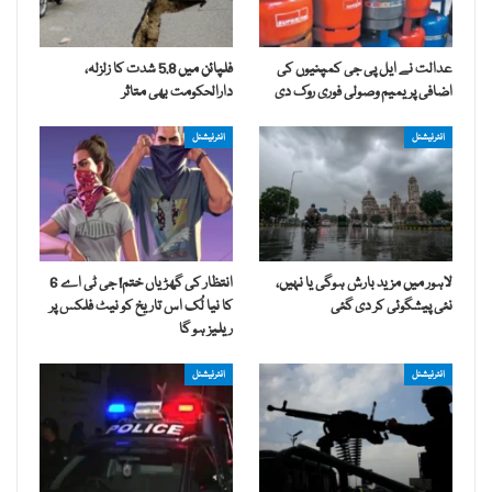
عدالت نے ایل پی جی کمپنیوں کی
فلپائن میں 5.8 شدت کا زلزلہ،
اضافی پریمیم وصولی فوری روک دی
دارالحکومت بھی متاثر
انٹرنیشنل
انٹرنیشنل
لاہور میں مزید بارش ہوگی یا نہیں،
انتظار کی گھڑیاں ختم! جی ٹی اے 6
نئی پیشگوئی کر دی گئی
کا نیا لُک اس تاریخ کو نیٹ فلکس پر
ریلیز ہو گا
انٹرنیشنل
انٹرنیشنل