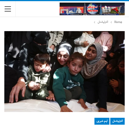
Home
انٹرنیشنل
انٹرنیشنل
اہم خبریں