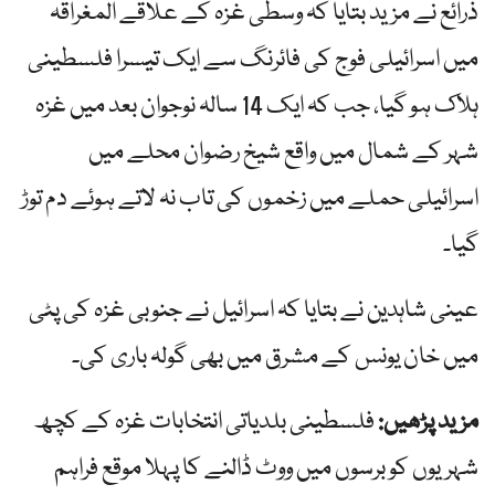
ذرائع نے مزید بتایا کہ وسطی غزہ کے علاقے المغراقہ
میں اسرائیلی فوج کی فائرنگ سے ایک تیسرا فلسطینی
ہلاک ہو گیا، جب کہ ایک 14 سالہ نوجوان بعد میں غزہ
شہر کے شمال میں واقع شیخ رضوان محلے میں
اسرائیلی حملے میں زخموں کی تاب نہ لاتے ہوئے دم توڑ
گیا۔
عینی شاہدین نے بتایا کہ اسرائیل نے جنوبی غزہ کی پٹی
میں خان یونس کے مشرق میں بھی گولہ باری کی۔
مزید پڑھیں:
فلسطینی بلدیاتی انتخابات غزہ کے کچھ
شہریوں کو برسوں میں ووٹ ڈالنے کا پہلا موقع فراہم