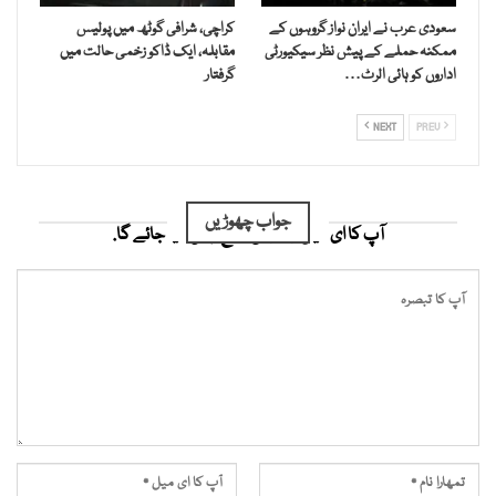
سعودی عرب نے ایران نواز گروہوں کے
کراچی، شرافی گوٹھ میں پولیس
ممکنہ حملے کے پیش نظر سیکیورٹی
مقابلہ، ایک ڈاکو زخمی حالت میں
اداروں کو ہائی الرٹ…
گرفتار
NEXT
PREV
جواب چھوڑیں
آپ کا ای میل ایڈریس شائع نہیں کیا جائے گا.