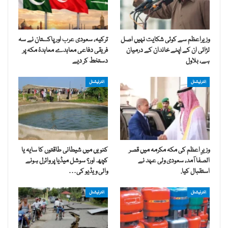
وزیراعظم سے کوئی شکایت نہیں اصل
ترکیہ، سعودی عرب اور پاکستان نے سہ
لڑائی ان کے اپنے خاندان کے درمیان
فریقی دفاعی معاہدے معاہدۂ مکہ پر
ہے، بلاول
دستخط کر دیے
انٹرنیشنل
انٹرنیشنل
وزیرِ اعظم کی مکہ مکرمہ میں قصر
کنویں میں شیطانی طاقتوں کا سایہ یا
الصفا آمد، سعودی ولی عہد نے
کچھ اور؟ سوشل میڈیا پر وائرل ہونے
استقبال کیا.
والی ویڈیو کی…
انٹرنیشنل
انٹرنیشنل