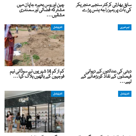
سابق بھارتی کرکٹر سنجے منجریکر
چین اور روس بحیرہ جاپان میں
کی بات پر رمیز راجہ ہنس پڑے
مشترکہ فضائی اور سمندری
مشقیں…
اہم خبریں
انٹرنیشنل
دبئی کی عدالتوں کے دیوانی
کم از کم 14 شہریوں نے سوڈانی نیم
فیصلوں کے نفاذ کو بڑھانے کے
فوجیوں کے ہاتھوں ہلاک کیا…
لیے…
انٹرنیشنل
انٹرنیشنل