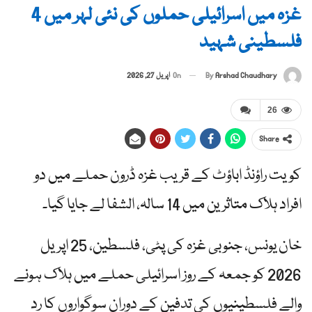
غزہ میں اسرائیلی حملوں کی نئی لہر میں 4
فلسطینی شہید
By
Arshad Chaudhary
On
اپریل 27, 2026
26
Share
کویت راؤنڈ اباؤٹ کے قریب غزہ ڈرون حملے میں دو
افراد ہلاک متاثرین میں 14 سالہ، الشفا لے جایا گیا۔
خان یونس، جنوبی غزہ کی پٹی، فلسطین، 25 اپریل
2026 کو جمعہ کے روز اسرائیلی حملے میں ہلاک ہونے
والے فلسطینیوں کی تدفین کے دوران سوگواروں کا رد