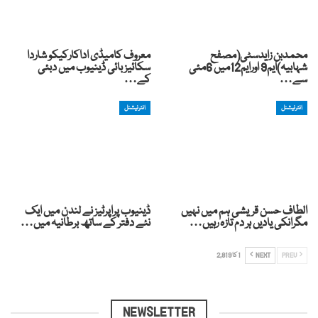
محمدبن زایدسٹی(مصفح
معروف کامیڈی اداکارکیکو شاردا
شہابیہ)ایم9 اورایم12میں 6مئی
سکائیز بائی ڈینیوب میں دبئی
سے…
کے…
انٹرنیشنل
انٹرنیشنل
الطاف حسن قریشی ہم میں نہیں
ڈینیوب پراپرٹیز نے لندن میں ایک
مگرانکی یادیں ہر دم تازہ رہیں…
نئے دفتر کے ساتھ برطانیہ میں…
PREV
NEXT
1 کا 2,819
NEWSLETTER