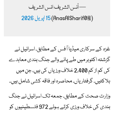
— أنس الشريف انس الشریف
(@AnasAlSharif0)
15 اپریل 2026
غزہ کے سرکاری میڈیا آفس کے مطابق، اسرائیل نے
گزشتہ اکتوبر میں طے پانے والے جنگ بندی معاہدے
کی کم از کم 2,400 خلاف ورزیاں کی ہیں، جن میں
ہلاکتیں، گرفتاریاں، محاصرہ اور فاقہ کشی شامل ہیں۔
وزارت صحت کے مطابق، جمعہ تک اسرائیل نے جنگ
بندی کی خلاف ورزی کرتے ہوئے 972 فلسطینیوں کو