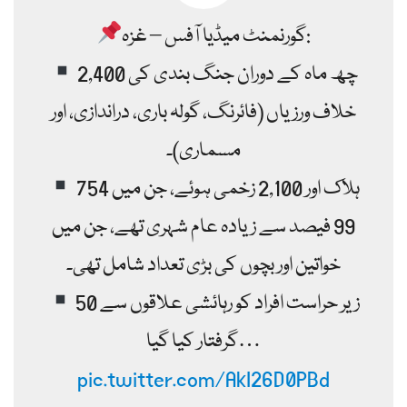
گورنمنٹ میڈیا آفس – غزہ:
چھ ماہ کے دوران جنگ بندی کی 2,400
خلاف ورزیاں (فائرنگ، گولہ باری، دراندازی، اور
مسماری)۔
754 ہلاک اور 2,100 زخمی ہوئے، جن میں
99 فیصد سے زیادہ عام شہری تھے، جن میں
خواتین اور بچوں کی بڑی تعداد شامل تھی۔
50 زیر حراست افراد کو رہائشی علاقوں سے
گرفتار کیا گیا…
pic.twitter.com/AkI26D0PBd