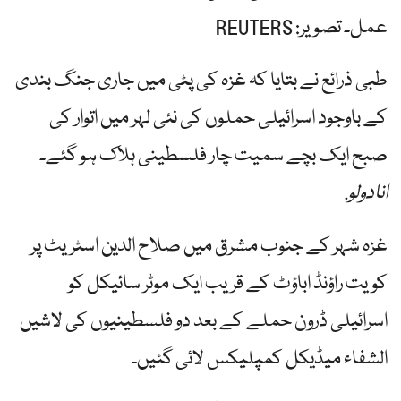
عمل۔ تصویر: REUTERS
طبی ذرائع نے بتایا کہ غزہ کی پٹی میں جاری جنگ بندی
کے باوجود اسرائیلی حملوں کی نئی لہر میں اتوار کی
صبح ایک بچے سمیت چار فلسطینی ہلاک ہو گئے۔
انادولو
.
غزہ شہر کے جنوب مشرق میں صلاح الدین اسٹریٹ پر
کویت راؤنڈ اباؤٹ کے قریب ایک موٹر سائیکل کو
اسرائیلی ڈرون حملے کے بعد دو فلسطینیوں کی لاشیں
الشفاء میڈیکل کمپلیکس لائی گئیں۔