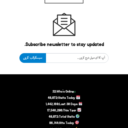
Subscribe newsletter to stay updated.
سبسکرائب کریں
32
Who's Online:
48,072
Visits Today:
1,442,160
Last 30 Days:
17,546,280
This Year:
48,072
Total Visits:
96,144
Hits Today: