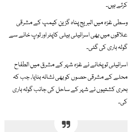
کرتے ہیں۔
وسطی غزہ میں البریج پناہ گزین کیمپ کے مشرقی
علاقوں میں بھی اسرائیلی ہیلی کاپٹر اور توپ خانے سے
گولہ باری کی گئی۔
اسرائیلی توپخانے نے غزہ شہر کے مشرق میں الطفاح
محلے کے مشرقی حصوں کو بھی نشانہ بنایا، جب کہ
بحری کشتیوں نے شہر کے ساحل کی جانب گولہ باری
کی۔