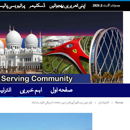
اپنی تحریریں بھجوائیں
ڈسکلیمر
پرائیویسی پالی
جمعرات, اگست 6, 2026
صفحہ اول
اہم خبریں
انٹرن
Home
انٹرنیشنل
ایئر مین ریسکیو آپریشن میں متعدد امریکی طیارے تباہ