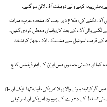
سے بجلی پیدا کرنے والے دو یونٹ آف لائن ہو گئے۔
یں آگ لگنے کی اطلاع دی، جب کہ متحدہ عرب امارات
ے لگنے والی آگ کے بعد کارروائیاں معطل کردی گئیں۔
گاہ کے قریب اسرائیل سے منسلک ایک جہاز کو نشانہ
ہ کیا اور فضائی حملوں میں ایران کے ایئر ڈیفنس کالج
F-15 کو گرانا تنازعہ شروع ہونے کے بعد سے ایرانی علاقے میں گر کر تباہ ہونے والا پہلا امریکی طیارہ تھا۔ ایک اور A-
 فضائی تسلط کے دعوے کے باوجود امریکی اور اسرائیلی