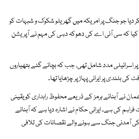
ر دیا جو جنگ پر امریکہ میں گھریلو شکوک و شبہات کو
اف کیا کہ سی آئی اے کی دھوکہ دہی کی مہم نے آپریشن
 پر اسرائیلی مدد شامل تھی، جب کہ بچائے گئے ہتھیاروں
مان نے آبنائے ہرمز کے ذریعے محفوظ راہداری کو یقینی
اہم کی ہے۔ ایرانی حکام نے اشارہ دیا ہے کہ آبنائے
ی آمدنی جنگ سے ہونے والے نقصانات کی تلافی