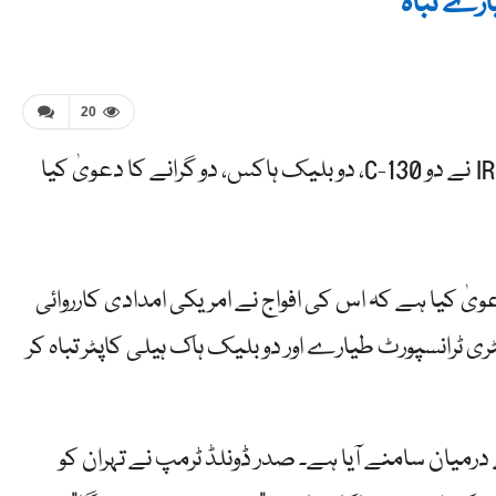
ارے تباہ
20
رڈ کور (IRGC) نے اتوار کے روز دعویٰ کیا ہے کہ اس کی افواج نے امریکی امدادی کارروائی
جنوبی صوبے اصفہان میں دو امریکی C-130 ملٹری ٹرانسپورٹ طیارے اور دو بلیک ہاک ہیلی کاپٹر تباہ کر
رمیان سامنے آیا ہے۔ صدر ڈونلڈ ٹرمپ نے تہران کو