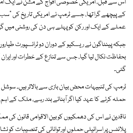
کے پیچھے گرا تھا، جسے ٹرمپ نے امریکی تاریخ کی "سب سے 
عملے کے ایک اور رکن کو پہلے ہی دن کی روشنی میں گھنٹو
جبکہ پینٹاگون نے ریسکیو کے دوران دو ٹرانسپورٹ طیاروں
بحفاظت نکال لیا گیا، جس سے تنازع کے خطرات اور ایران
گئی۔
ٹرمپ کی تنبیہات محض بیان بازی سے بالاتر ہیں۔ سوشل میڈ
حملہ کرنے کا عہد کیا اگر آبنائے بند رہے، ملک کے اہم ان
ناقدین نے اس کی دھمکیوں کو بین الاقوامی قانون کی ممکنہ
پلانٹس پر اسرائیلی حملوں اور توانائی کی تنصیبات کو نشا