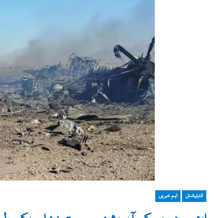
انٹرنیشنل
اہم خبریں