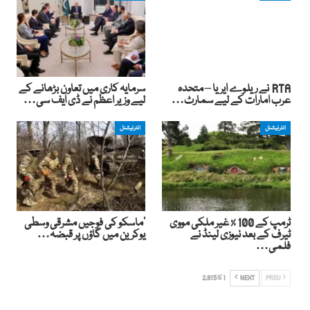
RTA نے ریلوے ایریا – متحدہ
سرمایہ کاری میں تعاون بڑھانے کے
عرب امارات کے لیے سمارٹ…
لیے وزیر اعظم نے ڈی ایف سی…
انٹرنیشنل
انٹرنیشنل
ٹرمپ کے 100 ٪ غیر ملکی مووی
‘ماسکو کی فوجیں مشرقی وسطی
ٹیرف کے بعد نیوزی لینڈ نے
یوکرین میں گاؤں پر قبضہ…
فلمی…
PREV
NEXT
1 کا 2,815