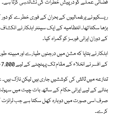
فضائی عملے کو درپیش خطرات کی نشاندہی کرتا ہے۔
ریسکیو نے یرغمالیوں کے بحران کے فوری خطرے کو دور ک
بڑھا سکتا تھا۔ انتظامیہ کے ایک سینئر اہلکار نے انکش
کے دوران ایرانی فورسز کو گمراہ کیا۔
اہلکار نے بتایا کہ مشن میں درجنوں طیارے اور مبینہ طور
کے افسر نے انخلاء کے مقام تک پہنچنے کے لیے 7,000 فٹ کی بلندی پر ایرانی پہاڑ پر چڑھایا تھا۔
تنازعہ میں ثالثی کی کوششیں جاری ہیں لیکن نازک ہیں۔ ع
بنانے کے لیے ایرانی حکام کے ساتھ بات چیت میں سہولت فر
صرف اسی صورت میں دوبارہ کھل سکتا ہے جب ٹرانزٹ ک
کرے۔