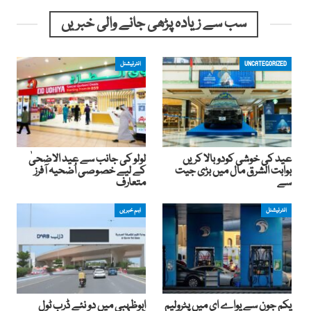
سب سے زیادہ پڑھی جانے والی خبریں
UNCATEGORIZED
انٹرنیشنل
عید کی خوشی کودوبالا کریں
لولو کی جانب سے عید الاضحیٰ
بوابت الشرق مال میں بڑی جیت
کے لیے خصوصی اُضحیہ آفرز
سے
متعارف
انٹرنیشنل
اہم خبریں
یکم جون سے یواے ای میں پٹرولیم
ابوظہبی میں دو نئے ڈرب ٹول