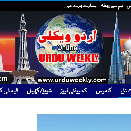
سی
ہم سے رابطہ
ہمارے بارے میں
یشنل
کامرس
کمیونٹی نیوز
شوبز/کھیل
فیملی کار