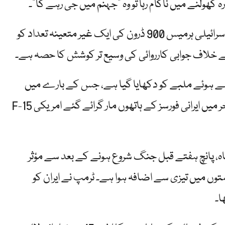
ہ کھولنے میں ناکام رہا تو وہ "جہنم میں جی رہے گا”۔
ایرانی فوج نے یہ بھی کہا کہ اس نے دو MQ-9 ریپر ڈرون اور اسرائیلی ہرمیس 900 ڈرون کی ایک غیر متعینہ تعداد کو
 جلے ہوئے ملبے کو دکھایا گیا ہے، جس کے بارے میں
حکام کا کہنا ہے کہ امریکی طیارے گزشتہ ہفتے کے آخر میں ایرانی فورسز کے ہاتھوں مار گرائے گئے امریکی F-15
رگاہ، پانچ ہفتے قبل جنگ شروع ہونے کے بعد سے مؤثر
ں میں تیزی سے اضافہ ہوا ہے۔ ٹرمپ نے ایران کو