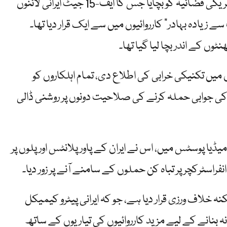
اس سے قبل، امریکی خصوصی افواج کے مشن نے ایک امریکی فضائیہ کو بچایا جس کا ایف-15 جیٹ ایرانی لائنوں
زیادہ بہادر” کارروائیوں میں سے ایک قرار دیا تھا۔
ں کے اندر بچا لیا گیا تھا۔
 میں تکنیکی خرابی کی اطلاع دی، تمام اہلکاروں کو
 کی جوابی حملہ کرنے کی صلاحیت دونوں پر روشنی ڈالی
یا پوسٹس میں، اس نے ایران کے پاور پلانٹس اور پلوں پر
فراسٹرکچر پر تباہ کن حملوں کے سامنے آنے پر زور دیا۔
 خلاف ورزی قرار دیا ہے، جو کہ ایرانی پیٹرو کیمیکل
نہ بنانے کے لیے مزید کارروائیوں کی تیاریوں کے ساتھ