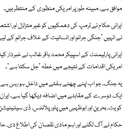
موافق ہے، مبینہ طور پر امریکی منظوری کے منتظر ہیں۔
ایرانی حکام نے ٹرمپ کی دھمکیوں کو غیر متزلزل اور اشتعا
نے انہیں "جنگی جرائم اور انسانیت کے خلاف جرائم کے لیے 
ایرانی پارلیمنٹ کے اسپیکر محمد باقر غالب نے خبردار کیا 
امریکی اقدامات کے نتیجے میں خطہ "جل سکتا ہے”۔
یہ جنگ، جو اب اپنے چھٹے ہفتے میں داخل ہو رہی ہے، 
ایک دوسرے کے مقابلے میں اضافہ دیکھا گیا ہے۔ ایران 
کویت، بحرین اور ابوظہبی میں پاور پلانٹس، ڈی سیلینیشن 