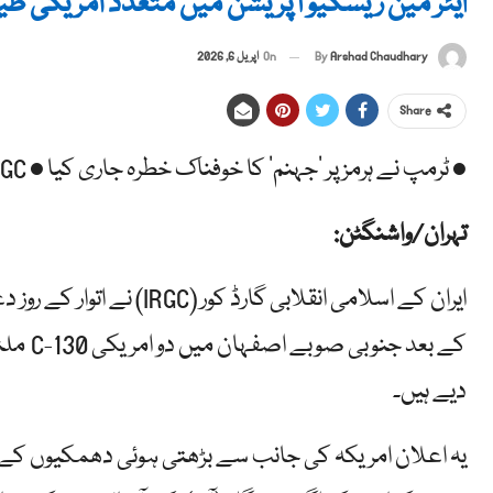
ایئر مین ریسکیو آپریشن میں متعدد امریکی طی
By
Arshad Chaudhary
On
اپریل 6, 2026
Share
• ٹرمپ نے ہرمز پر ‘جہنم’ کا خوفناک خطرہ جاری کیا • IRGC نے دو C-130، دو بلیک ہاکس، دو گرانے کا دعویٰ کیا
تہران/واشنگٹن:
ایران کے اسلامی انقلابی گا
کے بعد 
دیے ہیں۔
یہ اعلان امریکہ کی جانب سے بڑھتی ہوئی دھمکیوں کے د