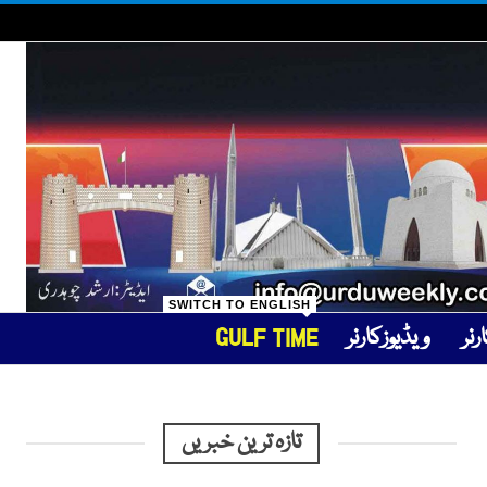
SWITCH TO ENGLISH
نر
ویڈیوزکارنر
GULF TIME
تازہ ترین خبریں