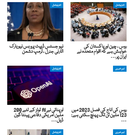
انٹرنیشنل
انٹرنیشنل
روس ، چین اور پاکستان کی
نیو جسٹس ڈیپٹ پروبس نیو یارک
خواہش ہے کہ اقوام متحدہ نے
اٹارنی جنرل ، ٹرمپ دشمن
ایران پر…
اہم خبریں
انٹرنیشنل
روس کی اناج کی فصل 2023 میں
اوپنائی نے AI ٹولز کے لئے 200
123 ملین ٹن تک پہنچ سکتی ہے:
ملین امریکی دفاعی پینٹاگون
…
ڈیل…
اہم خبریں
انٹرنیشنل