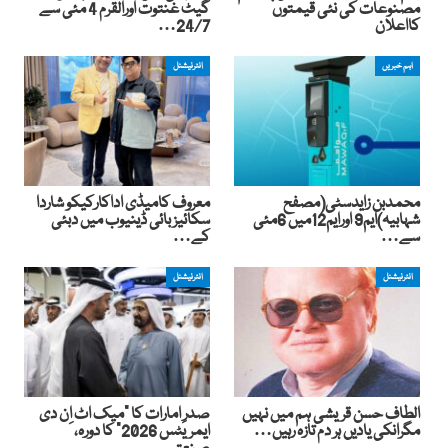
مصنوعات کی نئی قیمتوں
گیٹ غنتوت اورالقرم 4 مئی سے
کااعلان
24/7…
اہم خبریں
انٹرنیشنل
محمدبن زایدسٹی(مصفح
معروف کامیڈی اداکارکیکو شاردا
شہابیہ)ایم9 اورایم12میں 6مئی
سکائیز بائی ڈینیوب میں دبئی
سے…
کے…
انٹرنیشنل
انٹرنیشنل
الطاف حسن قریشی ہم میں نہیں
صدرِ امارات کا “میک اٹ اِن دی
مگرانکی یادیں ہر دم تازہ رہیں…
ایمریٹس 2026” کا دورہ،