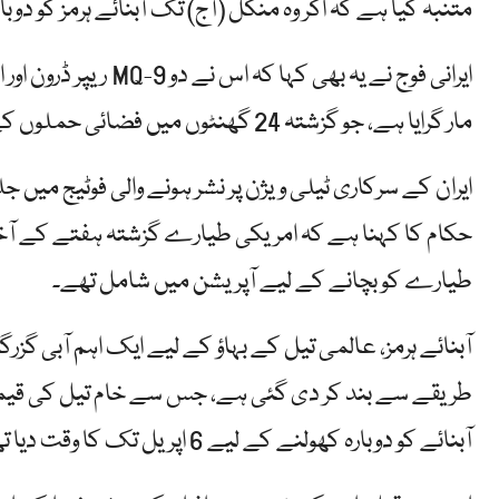
متنبہ کیا ہے کہ اگر وہ منگل (آج) تک آبنائے ہرمز کو دوبار
مار گرایا ہے، جو گزشتہ 24 گھنٹوں میں فضائی حملوں کے خلاف جوابی کارروائی کی وسیع تر کوشش کا حصہ ہے۔
ایران کے سرکاری ٹیلی ویژن پر نشر ہونے والی فوٹیج میں
طیارے کو بچانے کے لیے آپریشن میں شامل تھے۔
آبنائے ہرمز، عالمی تیل کے بہاؤ کے لیے ایک اہم آبی گز
طریقے سے بند کر دی گئی ہے، جس سے خام تیل کی قیمتو
آبنائے کو دوبارہ کھولنے کے لیے 6 اپریل تک کا وقت دیا تھا۔