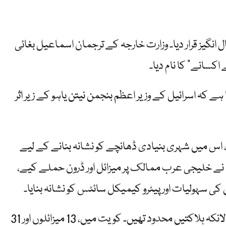
ل انگیز قرار دیا۔ وزارت خارجہ کے ترجمان اسماعیل بغائی
اکسانے” کا نام دیا۔
ہے کہ اسرائیل کے وزیر اعظم بنجمن نیتن یاہو کے زیر اثر
اس میں شہری بنیادی ڈھانچے کو نشانہ بنانے کے لیے
نے خلیجی عرب ممالک پر میزائل اور ڈرون حملے کیے،
کی سہولیات اور پیٹرو کیمیکل سائٹس کو نشانہ بنایا۔
حکام نے آگ لگنے اور اہم مادی نقصان کی اطلاع دی، حالانکہ ہلاکتیں محدود تھیں۔ کویت میں، 13 میزائلوں اور 31