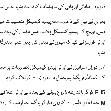
ڈرونز نے توانائی اور پانی کی سہولیات کو نشانہ بنایا، جس 
بحرین نے تیل کے ذخیرے اور پیٹرو کیمیکل تنصیبات م
میں، بوروج کے پیٹرو کیمیکل پلانٹ میں ملبے کی وجہ س
ایرانی فورسز نے کہا کہ انہوں نے دبئی کی جبل علی بندر
بنایا۔
اس دوران اسرائیل نے ایرانی پیٹرو کیمیکل تنصیبات پر حمل
کے کمانڈر بریگیڈیئر جنرل مسعود زرے کو ہلاک کردیا۔
10 حملہ آور طیارے کو بھی مار گرایا گیا، جو ٹرمپ کے