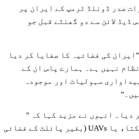
ات صدر ڈونلڈ ٹرمپ کے ایران پر
 ڈیڈ لائن سے دو گھنٹے قبل جو
ایران کی فضائیہ کا صفایا کر دیا
ظام نہیں ہے۔ ہمارے پاس ان کے
پیداواری سہولیات اور موجودہ
یں۔”
ڈے کو تباہ کر دیا۔ انہوں نے مزید کہا کہ "
(ایران) اب میزائل نہیں بنا سکتا، راکٹ نہیں بنا سکتا، لانچر نہیں بنا سکتا، یا UAVs (بغیر پائلٹ کے فضائی