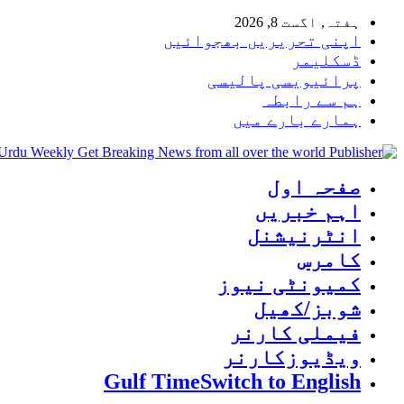
ہفتہ, اگست 8, 2026
اپنی تحریریں بھجوائیں
ڈسکلیمر
پرائیویسی پالیسی
ہم سے رابطہ
ہمارے بارے میں
 Urdu Weekly Get Breaking News from all over the world
صفحہ اول
اہم خبریں
انٹرنیشنل
کامرس
کمیونٹی نیوز
شوبز/کھیل
فیملی کارنر
ویڈیوزکارنر
Gulf Time
Switch to English