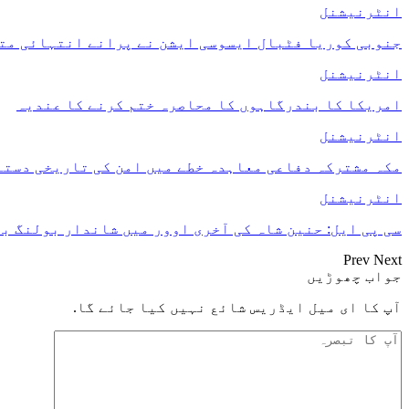
انٹرنیشنل
جنوبی کوریا فٹبال ایسوسی ایشن نے پرانے انتہائی مت
انٹرنیشنل
امریکا کا بندرگاہوں کا محاصرہ ختم کرنے کا عندیہ
انٹرنیشنل
مکہ مشترکہ دفاعی معاہدہ خطے میں امن کی تاریخی دستاو
انٹرنیشنل
سی پی ایل: حنین شاہ کی آخری اوور میں شاندار بولنگ بھ
Prev
Next
جواب چھوڑیں
آپ کا ای میل ایڈریس شائع نہیں کیا جائے گا.