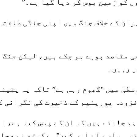
ں کو زمین بوس کر دیا گیا ہے۔”
ی مقاصد پورے ہو چکے ہیں، لیکن جنگ 
ر رہیں۔
طیٰ میں "گھوم رہی ہے” تاکہ یہ یقینی
فزودہ یورینیم کے ذخیرے کی نگرانی ک
م جانتے ہیں کہ ان کے پاس کیا ہے، او
تو ہم اسے لے لیں گے،” ہیگستھ نے صحا