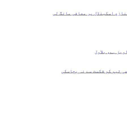
نازع اسکینڈل پر معافی مانگ لی
یز ہے، بلاول
ی ٹیم کو شکست سے نہ بچاسکی