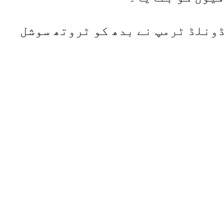
ڈونلڈ ٹرمپ نے بدھ کو ٹروتھ سوشل