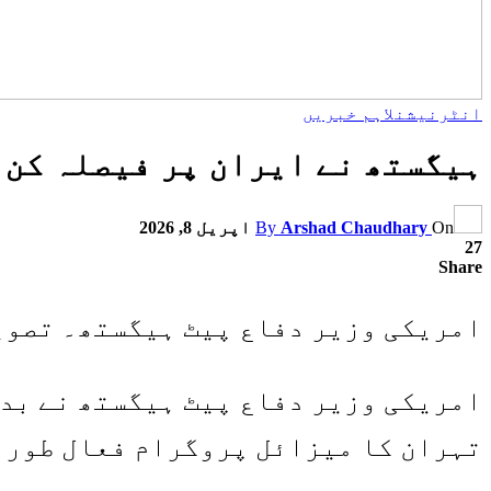
انٹرنیشنل
اہم خبریں
ہیگستھ نے ایران پر فیصلہ کن 
On
Arshad Chaudhary
By
اپریل 8, 2026
27
Share
امریکی وزیر دفاع پیٹ ہیگستھ۔ تصوی
امریکی وزیر دفاع پیٹ ہیگستھ نے بدھ
تہران کا میزائل پروگرام فعال طور پ