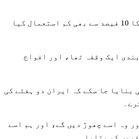
ہیگستھ نے مزید کہا کہ امریکہ نے ایران کے خلاف جنگ میں اپنی جنگی طاقت کا 10 فیصد سے بھی کم استعمال کیا
بندی ایک وقفہ تھا، اور افواج
 بنایا جا سکے کہ ایران دو ہفتے کی
رے۔
ر وہ اسے چھوڑ دیں گے، اور ہم اسے
فیوں کو بتایا۔