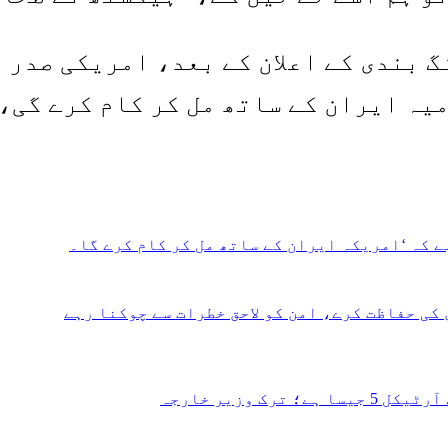
گ بندی کے اعلان کے بعد، امریکی صدر 
یہ ایران کے ساتھ مل کر کام کرے گی،
 کہ ‘امریکہ ایران کے ساتھ مل کر کام کرے گا۔
کی حفاظت کرے، امن کو لاحق خطرات سے چوکنا رہے
 وزیر خارجہ