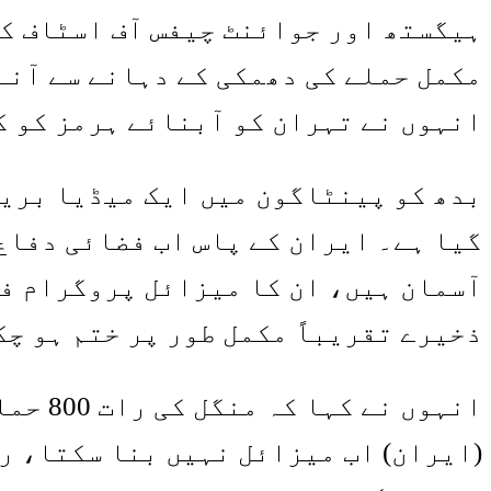
ہیگستھ اور جوائنٹ چیفس آف اسٹاف کے
مکمل حملے کی دھمکی کے دہانے سے آنے 
انہوں نے تہران کو آبنائے ہرمز کو ک
بدھ کو پینٹاگون میں ایک میڈیا بریف
گیا ہے۔ ایران کے پاس اب فضائی دفاع
آسمان ہیں، ان کا میزائل پروگرام فع
ذخیرے تقریباً مکمل طور پر ختم ہو چک
انہوں 