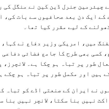
 چیئرمین جنرل ڈین کین نے منگل کی ر
کے ایک دن بعد صحافیوں سے بات کی، اس
ھولنے کے لیے مقرر کیا تھا۔
نگ میں، امریکی وزیر دفاع نے کہا، "
، کسی بھی طرح کا جامع فضائی دفاعی ن
ال طور پر تباہ ہو چکا ہے۔ لانچرز، 
ے ہیں اور مکمل طور پر تباہ ہو چکے ہ
نے کہا کہ منگل کی رات 800 حملوں نے ایران کے صنعتی ا