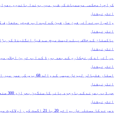
کراچی: محکمہ موسمیات کی شہر میں بوندا باندی، پھوار
انٹرنیشنل
واٹس ایپ نے آئی فون صارفین کے لیے اہم فیچر متعارف ک
انٹرنیشنل
پاکستان کے خلاف پہلے ٹیسٹ میچ سے قبل انگلینڈ کو بڑا
انٹرنیشنل
پی آئی اے کی نجکاری کے بعد بورڈ کے اہم ترین اجلاس می
انٹرنیشنل
اسٹار فٹبالر لیونل میسی کے والد 68 برس کی عمر میں انتقال کر گئے
انٹرنیشنل
حب ڈیم بھرنے کے باوجود پانی کا سنگین بحران، 300 صنعتیں بندش کے دہانے پر پہنچ گئیں
انٹرنیشنل
دھرنے کا مسئلہ حل ہوا تو 20 یا 21 اگست کو راولاکوٹ میں الیکشن ممکن: چیف الیکشن کمشنر