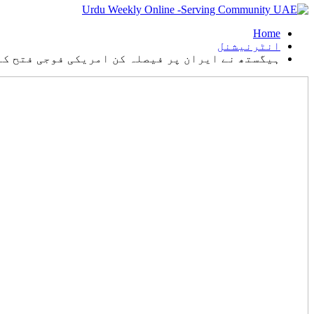
Home
انٹرنیشنل
ہیگستھ نے ایران پر فیصلہ کن امریکی فوجی فتح کا 