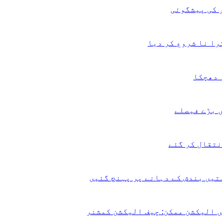
 کی پیشگوئی
را نا شروع کر دیا
 دھچکا
ں بڑے فیصلے