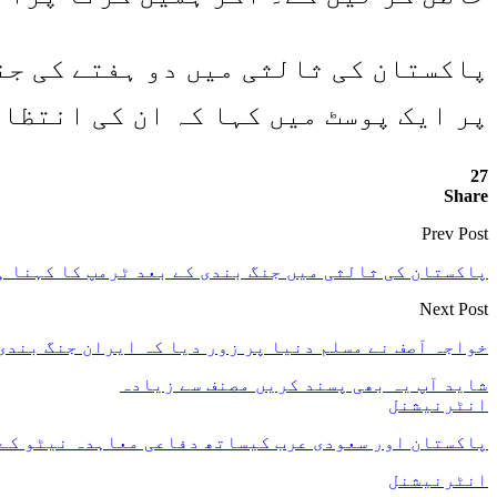
پاکستان کی ثالثی میں دو ہفتے کی جن
پر ایک پوسٹ میں کہا کہ ان کی انتظام
27
Share
Prev Post
پاکستان کی ثالثی میں جنگ بندی کے بعد ٹرمپ کا کہنا ہے
Next Post
خواجہ آصف نے مسلم دنیا پر زور دیا کہ ایران جنگ بندی 
شاید آپ یہ بھی پسند کریں
مصنف سے زیادہ
انٹرنیشنل
پاکستان اور سعودی عرب کیساتھ دفاعی معاہدہ نیٹو کے آرٹیکل 5 جیسا ہے؛ ترک
انٹرنیشنل