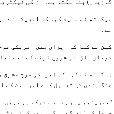
گاڑیاں) بنا سکتا ہے۔ ان کی فیکٹریو
ہے۔
کین نے کہا کہ ایران میں امریکی فوج
دوبارہ لڑائی شروع کرنے کے لیے تیا
ہیگستھ نے کہا کہ امریکی فوج مشرق وس
جنگ بندی کی تعمیل کرے اور ملک کے ا
"یورینیم پر، ہم اسے دیکھ رہے ہیں۔ ہ
حاصل کر لیں گے۔ اگر ہمیں کرنا پڑا 