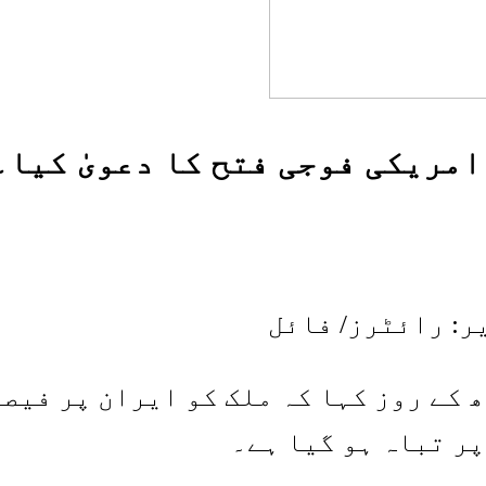
امریکی فوجی فتح کا دعویٰ کیا۔
ر: رائٹرز/ فائل
 کے روز کہا کہ ملک کو ایران پر فیصل
ر تباہ ہو گیا ہے۔