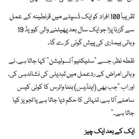
تقریباً 100 افراد کو ایک ڈسپلے میں قرنطینہ کے عمل
سے گزرنا پڑا جو ایک سال بعد پھیلنے والی کوویڈ 19
وبائی بیماری کی پیش گوئی کرے گا۔
نقطہ نظر، جسے "سلیکٹیو آئسولیشن” کہا جاتا ہے، نے
وبائی امراض کے ردعمل میں تبدیلی کی نشاندہی کی،
اور اب "جب بھی (اینڈیس) ہنٹا وائرس کا کوئی کیس
سامنے آتا ہے، تنہائی کا حکم دیا جاتا ہے یا تجویز کیا
جاتا ہے۔”
ایک کے بعد ایک چیز