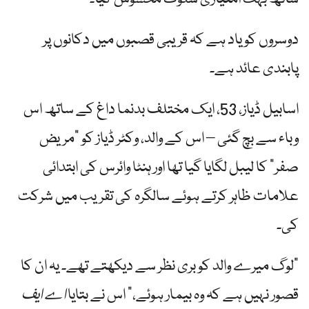
دوسروں کو یاد ہے کہ قریبی قصبوں میں دکانوں پر
پابندی عائد ہے۔
اسابیل ڈیاز، 53، ایک مختلف بدنما داغ کے ساتھ اس
وباء سے بچ گئی – اس کے والد، وکٹر ڈیاز کو "مریض
صفر” کا لیبل لگایا گیا تھا اور ہنٹا وائرس کی ابتدائی
علامات ظاہر کرتے ہوئے سالگرہ کی تقریب میں شرکت
کی۔
"لوگ میرے والد کو بری نظر سے دیکھتے تھے۔ یہ ان کا
قصور نہیں ہے کہ وہ بیمار ہوئے،” اس نے بتایا
اے ایف