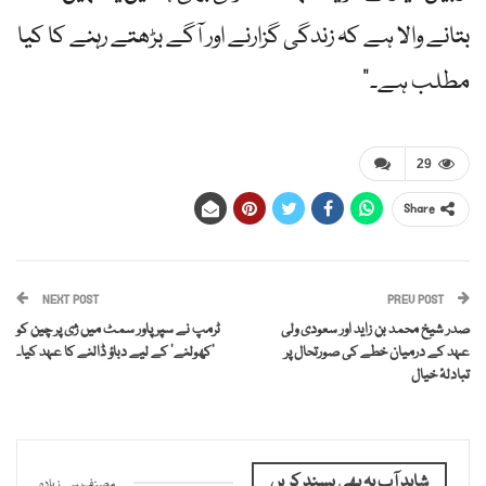
بتانے والا ہے کہ زندگی گزارنے اور آگے بڑھتے رہنے کا کیا
مطلب ہے۔”
29
Share
NEXT POST
PREV POST
صدر شیخ محمد بن زاید اور سعودی ولی
ٹرمپ نے سپر پاور سمٹ میں ژی پر چین کو
عہد کے درمیان خطے کی صورتحال پر
‘کھولنے’ کے لیے دباؤ ڈالنے کا عہد کیا۔
تبادلۂ خیال
شاید آپ یہ بھی پسند کریں
مصنف سے زیادہ