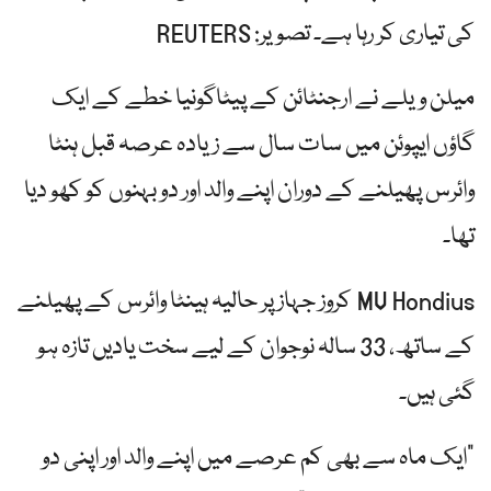
کی تیاری کر رہا ہے۔ تصویر: REUTERS
میلن ویلے نے ارجنٹائن کے پیٹاگونیا خطے کے ایک
گاؤں ایپوئن میں سات سال سے زیادہ عرصہ قبل ہنٹا
وائرس پھیلنے کے دوران اپنے والد اور دو بہنوں کو کھو دیا
تھا۔
MV Hondius کروز جہاز پر حالیہ ہینٹا وائرس کے پھیلنے
کے ساتھ، 33 سالہ نوجوان کے لیے سخت یادیں تازہ ہو
گئی ہیں۔
"ایک ماہ سے بھی کم عرصے میں اپنے والد اور اپنی دو