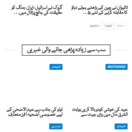
تائیوان نے چین کے بڑھتے ہوئے دباؤ
گروک نے اسرائیل-ایران جنگ کو
کا مقابلہ کرنے کے لئے b…
حقیقت کی جانچ پڑتال میں…
PREV
NEXT
1 کا 2,815
سب سے زیادہ پڑھی جانے والی خبریں
UNCATEGORIZED
انٹرنیشنل
عید کی خوشی کودوبالا کریں بوابت
لولو کی جانب سے عید الاضحیٰ کے
الشرق مال میں بڑی جیت سے
لیے خصوصی اُضحیہ آفرز متعارف
انٹرنیشنل
اہم خبریں