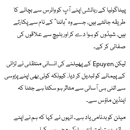
پیٹاگونیا کے رہائشی اپنے آپ کو وائرس سے بچانے کا
طریقہ جانتے ہیں، جسے وہ "ہانٹا” کے نام سے پکارتے
ہیں، شیڈوں کو ہوا دے کر اور بلیچ سے علاقوں کی
صفائی کر کے۔
لیکن Epuyen کے پھیلنے کی انسانی منتقلی نے لڑائی
کے پیمانے کو تبدیل کر دیا، کیونکہ کوئی بھی اپنے پڑوسی
سے اتنی ہی آسانی سے متاثر ہو سکتا ہے جتنا کہ
اینڈین ماؤس سے۔
میلن کو بدنامی یاد ہے۔ انہوں نے کہا کہ ہم نے اپنے
ساتھ بہت امتیازی سلوک محسوس کیا۔