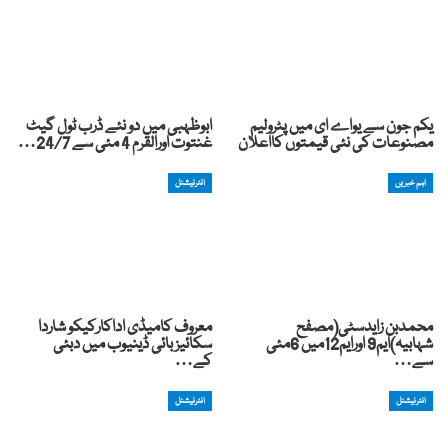
یکم جون سے یواے ای میں پٹرولیم
ابوظہبی میں دو نئے ڈرب ٹول گیٹ
مصنوعات کی نئی قیمتوں کااعلان
غنتوت اورالقرم 4 مئی سے 24/7…
اہم خبریں
انٹرنیشنل
محمدبن زایدسٹی(مصفح
معروف کامیڈی اداکارکیکو شاردا
شہابیہ)ایم9 اورایم12میں 6مئی
سکائیز بائی ڈینیوب میں دبئی
سے…
کے…
انٹرنیشنل
انٹرنیشنل