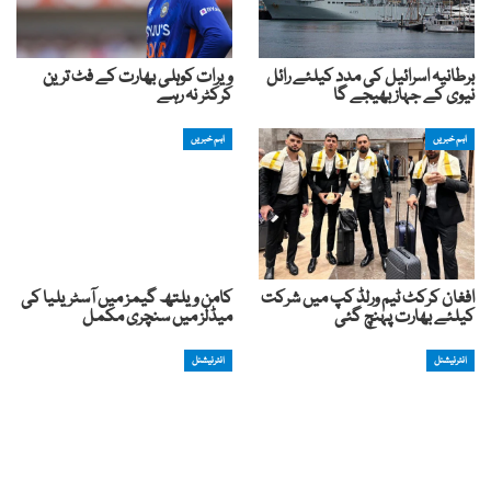
برطانیہ اسرائیل کی مدد کیلئے رائل
ویرات کوہلی بھارت کے فٹ ترین
نیوی کے جہاز بھیجے گا
کرکٹر نہ رہے
اہم خبریں
اہم خبریں
افغان کرکٹ ٹیم ورلڈ کپ میں شرکت
کامن ویلتھ گیمز میں آسٹریلیا کی
کیلئے بھارت پہنچ گئی
میڈلز میں سنچری مکمل
انٹرنیشنل
انٹرنیشنل