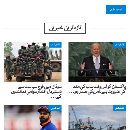
تازہ ترین خبریں
انٹرنیشنل
انٹرنیشنل
پاکستان کو اس وقت سب کی مدد
سوڈان میں فوج سیاست سے
کی ضرورت ہے، امریکی صدر جو…
دستبردار، اقتدار عوامی نمائندوں
کے…
انٹرنیشنل
اہم خبریں