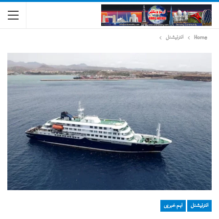
Home
انٹرنیشنل
انٹرنیشنل
اہم خبریں