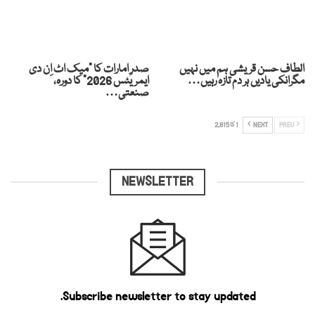
الطاف حسن قریشی ہم میں نہیں
صدرِ امارات کا “میک اٹ اِن دی
مگرانکی یادیں ہر دم تازہ رہیں…
ایمریٹس 2026” کا دورہ،
صنعتی…
PREV
NEXT
1 کا 2,815
NEWSLETTER
Subscribe newsletter to stay updated.