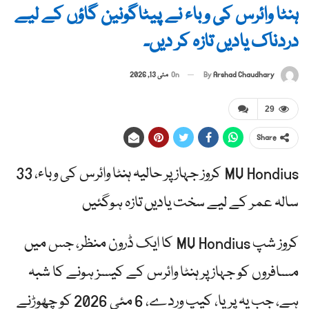
ہنٹا وائرس کی وباء نے پیٹاگونین گاؤں کے لیے
دردناک یادیں تازہ کر دیں۔
By
Arshad Chaudhary
On
مئی 13, 2026
29
Share
MV Hondius کروز جہاز پر حالیہ ہنٹا وائرس کی وباء، 33
سالہ عمر کے لیے سخت یادیں تازہ ہوگئیں
کروز شپ MV Hondius کا ایک ڈرون منظر، جس میں
مسافروں کو جہاز پر ہنٹا وائرس کے کیسز ہونے کا شبہ
ہے، جب یہ پریا، کیپ وردے، 6 مئی 2026 کو چھوڑنے