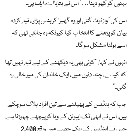
بہنوں کو کھو دینا…” اس نے بتایا
اے ایف پی۔
اس کی آواز ٹوٹ گئی اور وہ گھبرا کر ہنس پڑی، تیار کردہ
بیان کو پڑھنے کا انتخاب کیا کیونکہ وہ جانتی تھی کہ
اسے بولنا مشکل ہو گا۔
انہوں نے کہا، "کوئی بھی یہ دیکھنے کے لیے تیار نہیں تھا
کہ کیسے، چند دنوں میں، ایک خاندان کی میز خالی رہ
گئی۔”
جب کہ ہنڈیس کے پھیلنے سے تین افراد ہلاک ہوچکے
ہیں، اس نے ابھی تک ایپوئن کے وبا کو پیچھے چھوڑنا ہے،
جس نے اینڈیس کے ایک حصے میں واقع 2,400