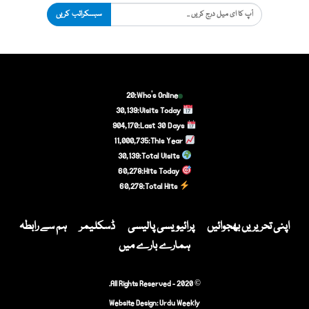
سبسکرائب کریں
20
Who's Online:
30,139
Visits Today:
904,170
Last 30 Days:
11,000,735
This Year:
30,139
Total Visits:
60,278
Hits Today:
60,278
Total Hits:
اپنی تحریریں بھجوائیں
پرائیویسی پالیسی
ڈسکلیمر
ہم سے رابطہ
ہمارے بارے میں
© 2020 - All Rights Reserved.
Website Design:
Urdu Weekly