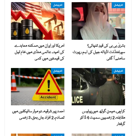
انٹرنیشنل
انٹرنیشنل
بشریٰ بی بی کی قیدِ تنہائی؟
امریکا اور ایران میں ممکنہ معاہدے
سپرنٹنڈنٹ اڈیالہ جیل کی اہم رپورٹ
کی امید، عالمی منڈی میں خام تیل
سامنے آ گئی
کی قیمتوں میں کمی
انٹرنیشنل
انٹرنیشنل
کراچی، میمن گوٹھ میں پولیس
احمد پور شرقیہ، دو موٹر سائیکلوں میں
مقابلہ، 2 زخمیوں سمیت 4 ڈاکو
تصادم، 2 افراد جاں بحق، 3 زخمی
گرفتار