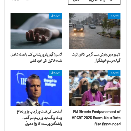
انٹرنیشنل
انٹرنیشنل
لاہور میں بارش سے گرمی کا زور ٹوٹ
لاہور؛ گھریلو پریشانی کے باعث شادی
گیا، موسم خوشگوار
شدہ خاتون کی خودکشی
انٹرنیشنل
انٹرنیشنل
PM Directs Postponement of
اسلحے کی قلت پر ٹرمپ وزیر دفاع
MDCAT 2026 Exam; New Date
پیٹ ہیگستھ پر برہم ہو گئے،
Also Announced
واشنگٹن پوسٹ کا بڑا دعویٰ