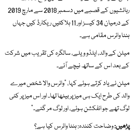
رہائشیوں کے قصبے میں دسمبر 2018 سے مارچ 2019
کے درمیان 34 کیسز اور 11 ہلاکتیں ریکارڈ کیں جہاں
ہنٹا وائرس مقامی ہے۔
میلن کے والد، ایلڈو ویلے، سالگرہ کی تقریب میں شرکت
کے بعد اس کے ساتھ نیچے آئے۔
میلن نے یاد کرتے ہوئے کہا، "وائرس والا شخص میرے
والد کی طرح ایک ہی میز پر بیٹھا تھا۔ اور اس میز پر کئی
لوگ تھے جو انفکشن ہوئے، اور لوگ مر گئے۔”
پڑھیں:
وضاحت کنندہ: ہنٹا وائرس کیا ہے؟