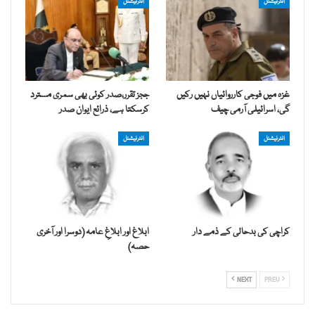
انٹرنیشنل
انٹرنیشنل
غزہ میں فوجی کارروائیاں نہیں رکیں
ججز تقرر،صدر کوئی بھی سمری مسترد
گی، اسرائیلی آرمی چیف
کرسکتا ہے، ذرائع ایوان صدر
انٹرنیشنل
انٹرنیشنل
کراچی کی بدحالی کے ذمے دار
ابلاغ اور ابلاغِ عامہ (دوسرا اور آخری
حصہ)
NEXT
PREV