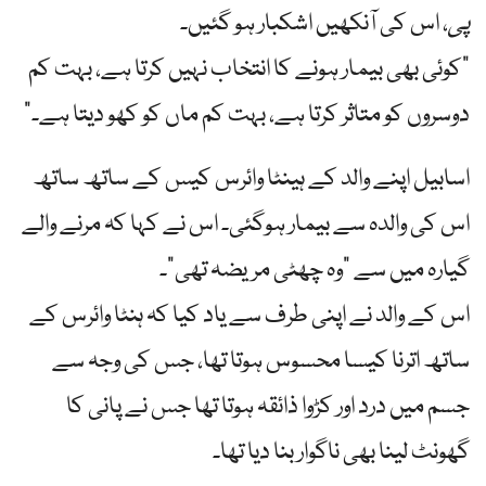
پی
، اس کی آنکھیں اشکبار ہو گئیں۔
"کوئی بھی بیمار ہونے کا انتخاب نہیں کرتا ہے، بہت کم
دوسروں کو متاثر کرتا ہے، بہت کم ماں کو کھو دیتا ہے۔”
اسابیل اپنے والد کے ہینٹا وائرس کیس کے ساتھ ساتھ
اس کی والدہ سے بیمار ہوگئی۔ اس نے کہا کہ مرنے والے
گیارہ میں سے "وہ چھٹی مریضہ تھی”۔
اس کے والد نے اپنی طرف سے یاد کیا کہ ہنٹا وائرس کے
ساتھ اترنا کیسا محسوس ہوتا تھا، جس کی وجہ سے
جسم میں درد اور کڑوا ذائقہ ہوتا تھا جس نے پانی کا
گھونٹ لینا بھی ناگوار بنا دیا تھا۔