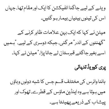
ویلے کے لیے جاگنا انفیکشن کا ایک اور مقام تھا، جہاں
اس کی تینوں بیٹیاں بیمار ہو گئیں۔
میلن نے کہا کہ ایک بہن علامات ظاہر کرنے کے
"گھنٹوں کے اندر” مر گئی، جبکہ دوسری کے لیے، "ہمیں
اسے بغیر جاگتے قبرستان لے جانا پڑا،” میلن نے کہا۔
پری کوویڈ تنہائی
ہانٹا وائرس کی مختلف قسم جس کا شبہ دونوں وباؤں
میں ہوتا ہے وہ اینڈین ماؤس کے قطرے، تھوک اور
پیشاب کے ذریعے پھیلتا ہے۔