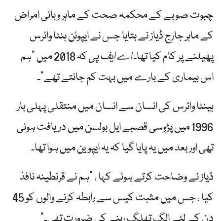
چبوت صوبے کے محکمہ صحت کے ماہر وبائی امراض
کے ماہر جارج ڈیاز نے بتایا جس نے ایپوئن ہنٹا وائرس
پھیلنے پر کام کیا تھا۔
اے ایف پی
کہ 2018 میں "ہم
اس بیماری کے بارے میں بہت کم جانتے تھے”۔
ہینٹا وائرس کی انسان سے انسان میں منتقلی پہلی بار
1996 میں پڑوسی قصبے ایل بولسن میں دریافت ہوئی
تھی اور بعد میں یہ پایا گیا کہ یہ ایپوین میں ہوا تھا۔
ڈیاز نے وضاحت کرتے ہوئے کہا ، "ہم نے قرنطینہ نافذ
کیا ، جس میں مثبت کیس سے رابطہ کرنے والوں کو 45
دن کے لئے الگ تھلگ رہنے کی ضرورت تھی۔”