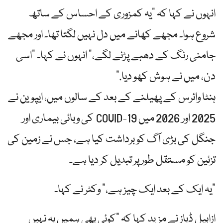
انہوں نے کہا کہ "یہ کمزوری کے احساس کے ساتھ
شروع ہوا۔ مجھے کھانے میں دل نہیں لگتا تھا۔ اور مجھے
جامنی رنگ کے دھبے پڑنے لگے،” انہوں نے کہا۔ "اسی
دن، میں نے ہوش کھو دیا.”
ہنٹا وائرس کے پھیلنے کے بعد کے سالوں میں، ایپوین نے
2025 اور 2026 میں COVID-19 کی وبائی بیماری اور
جنگل کی بڑی آگ کو برداشت کیا ہے، جس نے زمین کی
تزئین کو مستقل طور پر تبدیل کر دیا ہے۔
"یہ ایک کے بعد ایک چیز ہے،” وکٹر نے کہا۔
ازابیل ڈیاز نے مزید کہا کہ "کوئی بھی ہمیں یہ نہیں