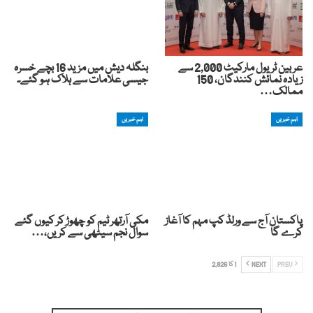
عربین ٹریول مارکیٹ 2,000 سے
بنگلہ دیش میں مزید 16 بچے خسرہ
زیادہ نمائش کنندگان، 150
جیسی علامات سے ہلاک ہو گئے۔
ممالک…
اہم خبریں
اہم خبریں
پاکستان آج سے ورلڈ کپ مہم کا آغاز
مکی آرتھر ٹیم کو چھوڑ کر کیوں گئے
کرے گا
سوال نجم سیٹھی سے کریں،…
PREV
NEXT
1 کا 2,826