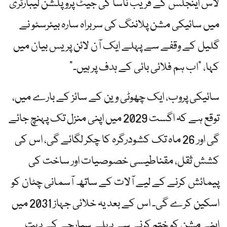
لاس اینجلس کے قریب ناسا کی جیٹ پروپلشن لیبارٹری
میں سائیکی مشن پلاننگ کی سربراہ سارہ بیئرسٹو نے
گلیل کے وقفے سے پہلے ایک آن لائن پریس بیان میں
کہا، "اب ہم فلائی بائی کے ہدف پر ہیں۔”
سائیکی پروب، ایک چھوٹی وین کے سائز کے بارے میں،
توقع ہے کہ اگست 2029 میں اپنی منزل تک پہنچ جائے
گی اور 26 ماہ تک کشودرگرہ کا چکر لگائے گی، اس کی
کشش ثقل، مقناطیسی خصوصیات اور ساخت کی
پیمائش کرنے کے لیے آلات کے ساتھ آسمانی چٹان کو
اسکین کرے گی۔ اس کے بعد یہ خلائی جہاز 2031 میں
اپنے مشن کو ختم کرنے سے پہلے سیارچے کے بہت