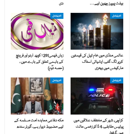
بیلٹ پیپرز چھین لیے…
دی
انٹرنیشنل
انٹرنیشنل
عالمی منڈی میں خام تیل کی قیمتوں
زباں فہمی291 ؛ کچھ اردو اور فرینچ
کو پر لگ گئے، ایشیائی اسٹاک
کے باہمی تعلق کے بارے میں ،
مارکیٹس میں بہتری
(حصہ دُوُم)
انٹرنیشنل
انٹرنیشنل
کراچی، شہر کے مختلف علاقوں میں
مکہ دفاعی معاہدہ امت مسلمہ کے
پولیس مقابلے، 4 ڈاکو زخمی حالت
لیے مضبوط دیوار ہے، گورنر سندھ
میں گرفتار