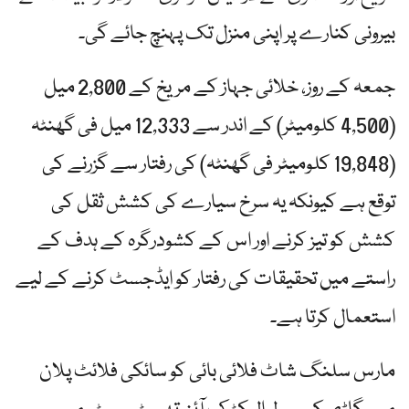
بیرونی کنارے پر اپنی منزل تک پہنچ جائے گی۔
جمعہ کے روز، خلائی جہاز کے مریخ کے 2,800 میل
(4,500 کلومیٹر) کے اندر سے 12,333 میل فی گھنٹہ
(19,848 کلومیٹر فی گھنٹہ) کی رفتار سے گزرنے کی
توقع ہے کیونکہ یہ سرخ سیارے کی کشش ثقل کی
کشش کو تیز کرنے اور اس کے کشودرگرہ کے ہدف کے
راستے میں تحقیقات کی رفتار کو ایڈجسٹ کرنے کے لیے
استعمال کرتا ہے۔
مارس سلنگ شاٹ فلائی بائی کو سائکی فلائٹ پلان