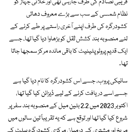
قریبی تصادم کی طرف جارہی تھی اور خلائی جہاز کو
نظام شمسی کے سب سے بڑے معروف دھاتی
کشودرگرہ کی طرف اپنے آخری راستے پر طے کرنے کے
لئے منصوبہ بند کشش ثقل کو بڑھاوا دیا گیا تھا، جسے
ایک قدیم پروٹوپلینیٹ کا باقی ماندہ مرکز سمجھا جاتا
تھا۔
سائیکی پروب، جسے اس کشودرگرہ کا نام دیا گیا ہے
جسے اسے دریافت کرنے کے لیے ڈیزائن کیا گیا تھا،
اکتوبر 2023 میں 2.2 بلین میل کے منصوبہ بند سفر پر
شروع کیا گیا تھا اور توقع ہے کہ یہ تقریباً تین سالوں میں
مریخ اور مشتری کے درمیان مرکزی کشودرگرہ بیلٹ کے