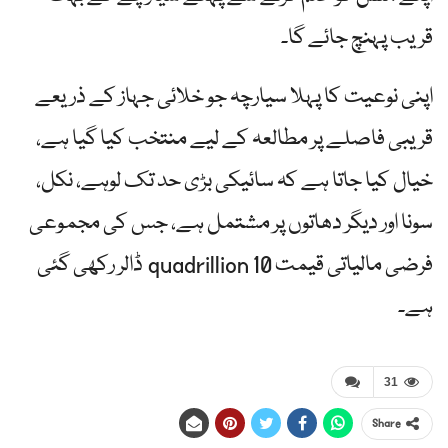
قریب پہنچ جائے گا۔
اپنی نوعیت کا پہلا سیارچہ جو خلائی جہاز کے ذریعے
قریبی فاصلے پر مطالعہ کے لیے منتخب کیا گیا ہے،
خیال کیا جاتا ہے کہ سائیکی بڑی حد تک لوہے، نکل،
سونا اور دیگر دھاتوں پر مشتمل ہے، جس کی مجموعی
فرضی مالیاتی قیمت 10 quadrillion ڈالر رکھی گئی
ہے۔
31
Share