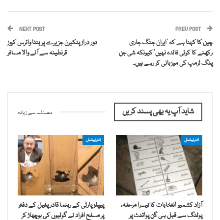
NEXT POST
PREV POST
چین کا کہنا ہے کہ ‘ایران جنگ جاری
دور دراز پٹکیرن جزیرے پر ہنٹا وائرس کروز
رکھنے کا کوئی فائدہ نہیں’ کیونکہ شی جن
قرنطینہ سے آنے والا مسافر
پنگ ٹرمپ کی میزبانی کر رہے ہیں۔
شاید آپ یہ بھی پسند کریں
مصنف سے زیادہ
انٹرنیشنل
انٹرنیشنل
آزاد کشمیر انتخابات کا تیسرا مرحلہ،
پیپلز پارٹی کے رہنما قادر پٹیل کے دفتر
پولنگ سے قبل ہی گن پوائنٹ پر
پر مسلح افراد نے گولیوں کی بوچھاڑ کر