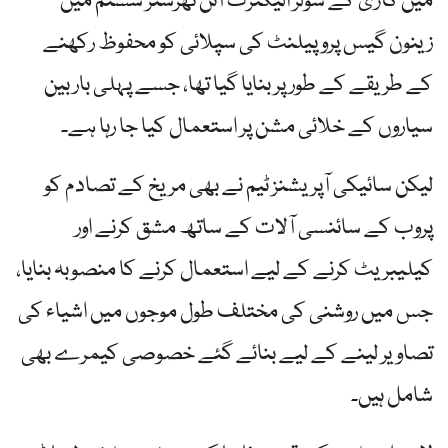
میں گاڑی کے سولر الیکٹرک آئن تھرسٹر سسٹم میں
زینون گیس پروپیلنٹ کی سپلائی کو محفوظ رکھنے
کے طریقے کے طور پر بنایا گیا تھا، جسے پہلی بار بین
سیاروں کے خلائی مشن پر استعمال کیا جا رہا ہے۔
لیکن سائیکی آپریشنز ٹیم نے بھی مریخ کے تصادم کو
پروب کے سائنسی آلات کے ساتھ مشق کرنے اور
کیلیبریٹ کرنے کے لیے استعمال کرنے کا منصوبہ بنایا،
جس میں روشنی کی مختلف طول موجوں میں اشیاء کی
تصاویر لینے کے لیے بنائے گئے خصوصی کیمرے بھی
شامل ہیں۔