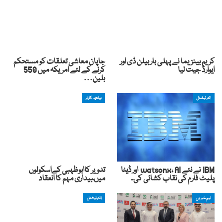
کریم بینزیما نے پہلی بار بیلن ڈی اور
جاپان معاشی تعلقات کو مستحکم
ایوارڈ جیت لیا
کرنے کے لئے امریکہ میں 550
بلین…
انٹرنیشنل
ہیلتھ کارنر
IBM نے نئے watsonx، AI اور ڈیٹا
تدویر کاابوظہبی کےاسکولوں
پلیٹ فارم کی نقاب کشائی کی۔
میںبیداری مہم کا انعقاد
اہم خبریں
انٹرنیشنل