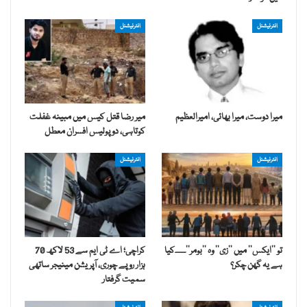
انٹرنیشنل
انٹرنیشنل
میرا دوست، میرا بھائی، امیرالعظیم
میر رضا قتل کیس میں مبینہ غفلت
کوتاہی، دو پولیس افسران معطل
انٹرنیشنل
انٹرنیشنل
تو ’’ایکس‘‘ میں ’’زی‘‘ وہ ’’بومر‘‘۔۔۔۔کیا
کراچی؛ اے ٹی ایم سے 53 لاکھ 70
ہے یہ گھن چکر؟
ہزار روپے چوری، آپریشن مینیجر ساتھی
سمیت گرفتار