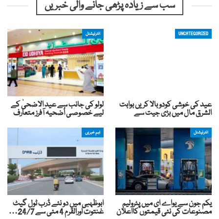
سب سے زیادہ پڑھی جانے والی خبریں
UNCATEGORIZED
انٹرنیشنل
عید کی خوشی کودوبالا کریں بوابت
لولو کی جانب سے عید الاضحیٰ کے
الشرق مال میں بڑی جیت سے
لیے خصوصی اُضحیہ آفرز متعارف
انٹرنیشنل
اہم خبریں
یکم جون سے یواے ای میں پٹرولیم
ابوظہبی میں دو نئے ڈرب ٹول گیٹ
مصنوعات کی نئی قیمتوں کااعلان
غنتوت اورالقرم 4 مئی سے 24/7…