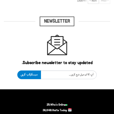
PREV
NEXT
1 کا 2,826
NEWSLETTER
Subscribe newsletter to stay updated.
سبسکرائب کریں
25
Who's Online:
38,640
Visits Today: