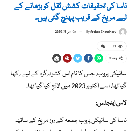
ناسا کی تحقیقات کشش ثقل کو بڑھانے کے
لیے مریخ کے قریب پہنچ گئی ہیں۔
By
Arshad Chaudhary
On
مئی 15, 2026
31
Share
سائیکی پروب، جس کا نام اس کشودرگرہ کے لیے رکھا
گیا تھا، اسے اکتوبر 2023 میں لانچ کیا گیا تھا۔
لاس اینجلس:
ناسا کی سائیکی پروب جمعہ کے روز مریخ کے ساتھ