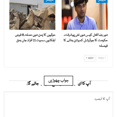
انٹرنیشنل
انٹرنیشنل
میر رضا قتل کیس میں نئی پیشرفت،
حوثیوں کا یمن میں حملہ، 8 فوجی
حکومت کا جوڈیشل کمیشن بنانے کا
اہلکاروں سمیت 11 افراد جاں بحق
فیصلہ
NEXT
PREV
جواب چھوڑیں
آپ کا ای میل ایڈریس شائع نہیں کیا جائے گا.