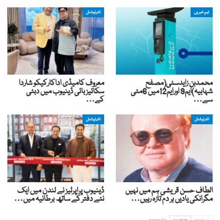
اہم خبریں
انٹرنیشنل
محمدبن زایدسٹی(مصفح
معروف کامیڈی اداکارکیکو شاردا
شہابیہ)ایم9 اورایم12میں 6مئی
سکائیز بائی ڈینیوب میں دبئی
سے…
کے…
انٹرنیشنل
انٹرنیشنل
الطاف حسن قریشی ہم میں نہیں
ڈینیوب پراپرٹیز نے لندن میں ایک
مگرانکی یادیں ہر دم تازہ رہیں…
نئے دفتر کے ساتھ برطانیہ میں…