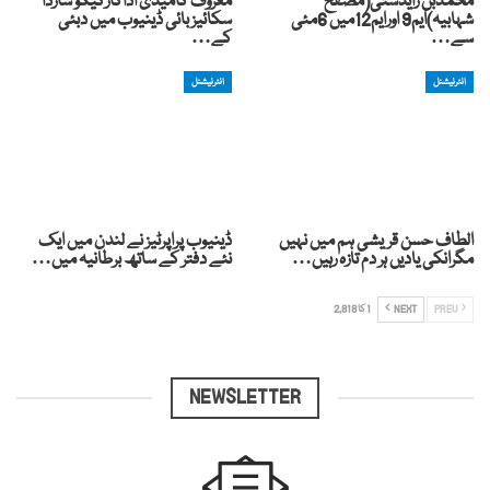
محمدبن زایدسٹی(مصفح
معروف کامیڈی اداکارکیکو شاردا
شہابیہ)ایم9 اورایم12میں 6مئی
سکائیز بائی ڈینیوب میں دبئی
سے…
کے…
انٹرنیشنل
انٹرنیشنل
الطاف حسن قریشی ہم میں نہیں
ڈینیوب پراپرٹیز نے لندن میں ایک
مگرانکی یادیں ہر دم تازہ رہیں…
نئے دفتر کے ساتھ برطانیہ میں…
PREV
NEXT
1 کا 2,818
NEWSLETTER