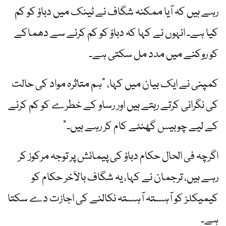
رہے ہیں کہ آیا ممکنہ شگاف نے ٹینک میں دباؤ کو کم
کیا ہے۔ انہوں نے کہا کہ دباؤ کو کم کرنے سے دھماکے
کو روکنے میں مدد مل سکتی ہے۔
کمپنی نے ایک بیان میں کہا، "ہم متاثرہ مواد کی حالت
کی نگرانی کرتے رہتے ہیں اور رساو کے خطرے کو کم کرنے
کے لیے چوبیس گھنٹے کام کر رہے ہیں۔”
اگرچہ فی الحال حکام دباؤ کی پیمائش پر توجہ مرکوز کر
رہے ہیں، ترجمان نے کہا، یہ شگاف بالآخر حکام کو
کیمیکلز کو آہستہ آہستہ نکالنے کی اجازت دے سکتا
ہے۔