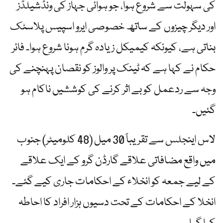
کی سہولت سے شروع ہوا، جو ہوائی جہاز کی ونڈشیلڈز
اور دیگر چیزوں کے ساتھ خصوصی ایرو اسپیس پلاسٹک
بناتی ہے، کیونکہ کیمیکل زیادہ گرم ہونا شروع ہوا۔ فائر
حکام نے کہا ہے کہ ٹینک پر والوز کو نقصان پہنچنے کی
وجہ سے ردعمل کو بے اثر کرنے کی کوششیں ناکام ہو
گئیں۔
لاس اینجلس سے تقریباً 30 میل (48 کلومیٹر) جنوب
میں واقع مضافاتی علاقے گارڈن گرو کے ایک علاقے
کے لیے جمعہ کو انخلاء کے احکامات جاری کیے گئے۔
انخلا کے احکامات کے تحت دسیوں ہزار افراد کا احاطہ