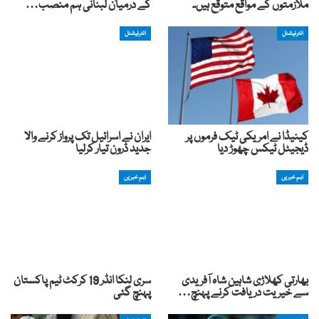
ملازمتوں کے مواقع متوقع ہیں۔
کے درمیان لبنانی ہم منصب…
انٹرنیشنل
انٹرنیشنل
کینیڈا نے امریکی ٹیک فرموں پر
ایران نے اسرائیل تک پرواز کرنے والا
ڈیجیٹل ٹیکس چھوڑ دیا
جدید ڈرون تیار کرلیا
اہم خبریں
اہم خبریں
بھارتی کھلاڑی شاہین شاہ آفریدی
سری لنکا انڈر 19 کرکٹ ٹیم پاکستان
سے خیریت دریافت کرنے پہنچ…
پہنچ گئی