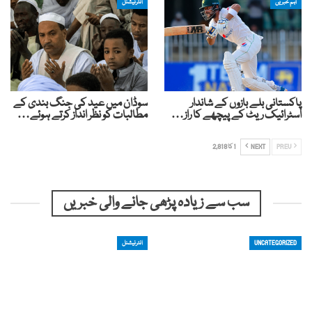
اہم خبریں
انٹرنیشنل
پاکستانی بلے بازوں کے شاندار
سوڈان میں عید کی جنگ بندی کے
اسٹرائیک ریٹ کے پیچھے کا راز…
مطالبات کو نظر انداز کرتے ہوئے…
PREV
NEXT
1 کا 2,818
سب سے زیادہ پڑھی جانے والی خبریں
UNCATEGORIZED
انٹرنیشنل