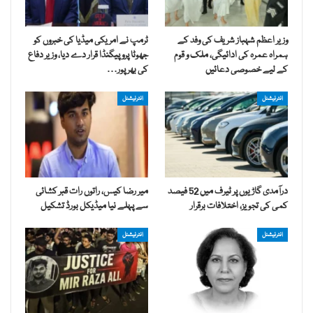
وزیر اعظم شہباز شریف کی وفد کے
ٹرمپ نے امریکی میڈیا کی خبروں کو
ہمراہ عمرہ کی ادائیگی، ملک و قوم
جھوٹا پروپیگنڈا قرار دے دیا، وزیر دفاع
کے لیے خصوصی دعائیں
کی بھرپور…
انٹرنیشنل
انٹرنیشنل
درآمدی گاڑیوں پر ٹیرف میں 52 فیصد
میر رضا کیس، راتوں رات قبر کشائی
کمی کی تجویز، اختلافات برقرار
سے پہلے نیا میڈیکل بورڈ تشکیل
انٹرنیشنل
انٹرنیشنل