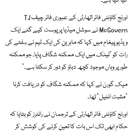
کیا گیا ہے۔
اورنج کاؤنٹی فائر اتھارٹی کے عبوری فائر چیف TJ
McGovern نے سوشل میڈیا پر پوسٹ کیے گئے ایک
ویڈیو پیغام میں کہا کہ ماہرین کی ایک ٹیم نے ہفتے کی
رات کو "ٹینک میں ایک ممکنہ شگاف پایا، جو ممکنہ
طور پر وہاں موجود کچھ دباؤ کو دور کر سکتا ہے۔”
میک گورن نے کہا کہ ممکنہ شگاف کو دریافت کرنا
"مثبت انٹیل” تھا۔
اورنج کاؤنٹی فائر اتھارٹی کے ترجمان نے رائٹرز کو بتایا کہ
حکام ابھی تک اس بات کا تعین کرنے کی کوشش کر