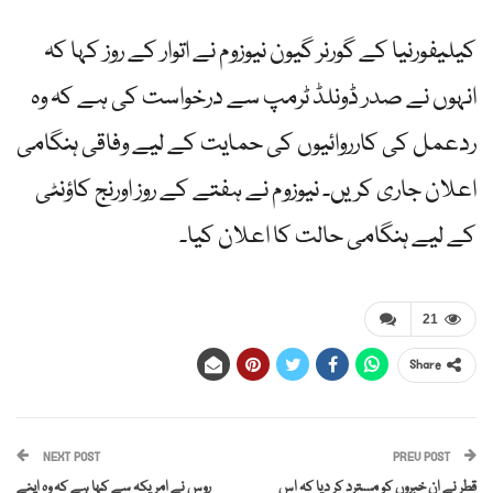
کیلیفورنیا کے گورنر گیون نیوزوم نے اتوار کے روز کہا کہ
انہوں نے صدر ڈونلڈ ٹرمپ سے درخواست کی ہے کہ وہ
ردعمل کی کارروائیوں کی حمایت کے لیے وفاقی ہنگامی
اعلان جاری کریں۔ نیوزوم نے ہفتے کے روز اورنج کاؤنٹی
کے لیے ہنگامی حالت کا اعلان کیا۔
21
Share
NEXT POST
PREV POST
قطر نے ان خبروں کو مسترد کر دیا کہ اس
روس نے امریکہ سے کہا ہے کہ وہ اپنے