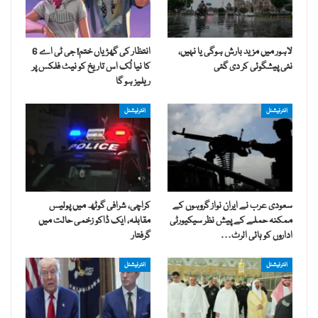
لاہور میں مزید بارش ہوگی یا نہیں،
انتظار کی گھڑیاں ختم! جی ٹی اے 6
نئی پیشگوئی کر دی گئی
کا نیا لُک اس تاریخ کو نیٹ فلکس پر
ریلیز ہو گا
انٹرنیشنل
انٹرنیشنل
سعودی عرب نے ایران نواز گروہوں کے
کراچی، شرافی گوٹھ میں پولیس
ممکنہ حملے کے پیش نظر سیکیورٹی
مقابلہ، ایک ڈاکو زخمی حالت میں
اداروں کو ہائی الرٹ…
گرفتار
انٹرنیشنل
انٹرنیشنل