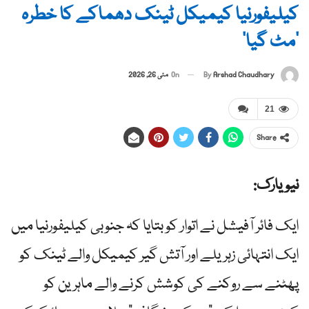
کیلیفورنیا کیمیکل ٹینک دھماکے کا خطرہ
‘مٹ گیا’
By
Arshad Chaudhary
On
مئی 26, 2026
21
Share
نیویارک:
ایک فائر آفیشل نے اتوار کو بتایا کہ جنوبی کیلیفورنیا میں
ایک انتہائی زہریلے اور آتش گیر کیمیکل والے ٹینک کو
پھٹنے سے روکنے کی کوشش کرنے والے ماہرین کو