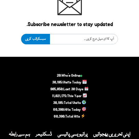
Subscribe newsletter to stay updated.
سبسکرائب کریں
20
Who's Online:
30,195
Visits Today:
905,850
Last 30 Days:
11,021,175
This Year:
30,195
Total Visits:
60,390
Hits Today:
60,390
Total Hits:
اپنی تحریریں بھجوائیں
پرائیویسی پالیسی
ڈسکلیمر
ہم سے رابطہ