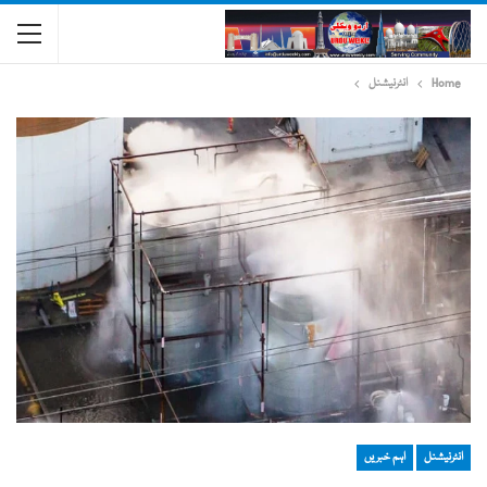
Home
انٹرنیشنل
انٹرنیشنل
اہم خبریں