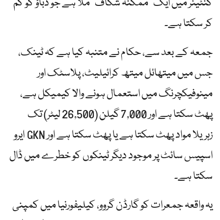
کنٹینر میں ایک "ممکنہ شگاف” ملا ہے جو دباؤ کو کم
کر سکتا ہے۔
جمعہ کے بعد سے، حکام نے متنبہ کیا ہے کہ ٹینک،
جس میں میتھائل میتھ کرائیلیٹ، پلاسٹک اور
مینوفیکچرنگ میں استعمال ہونے والا کیمیکل ہے،
پھٹ سکتا ہے اور 7,000 گیلن (26,500 لیٹر) تک
زہریلا مواد پھٹ سکتا ہے یا پھٹ سکتا ہے اور GKN ایرو
اسپیس سائٹ پر موجود دیگر ٹینکوں کو خطرے میں ڈال
سکتا ہے۔
یہ واقعہ جمعرات کو گارڈن گروو، کیلیفورنیا میں کمپنی