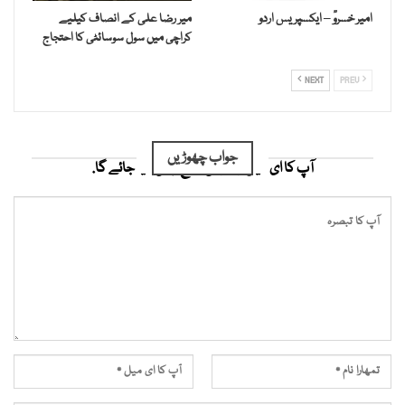
امیر خسروؒ – ایکسپریس اردو
میر رضا علی کے انصاف کیلیے
کراچی میں سول سوسائٹی کا احتجاج
NEXT
PREV
جواب چھوڑیں
آپ کا ای میل ایڈریس شائع نہیں کیا جائے گا.