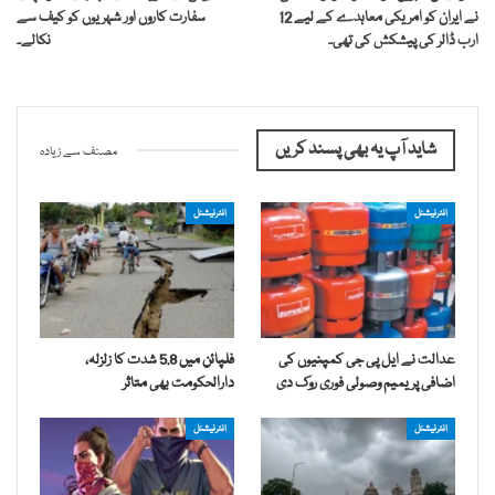
نے ایران کو امریکی معاہدے کے لیے 12
سفارت کاروں اور شہریوں کو کیف سے
ارب ڈالر کی پیشکش کی تھی۔
نکالے۔
شاید آپ یہ بھی پسند کریں
مصنف سے زیادہ
انٹرنیشنل
انٹرنیشنل
عدالت نے ایل پی جی کمپنیوں کی
فلپائن میں 5.8 شدت کا زلزلہ،
اضافی پریمیم وصولی فوری روک دی
دارالحکومت بھی متاثر
انٹرنیشنل
انٹرنیشنل