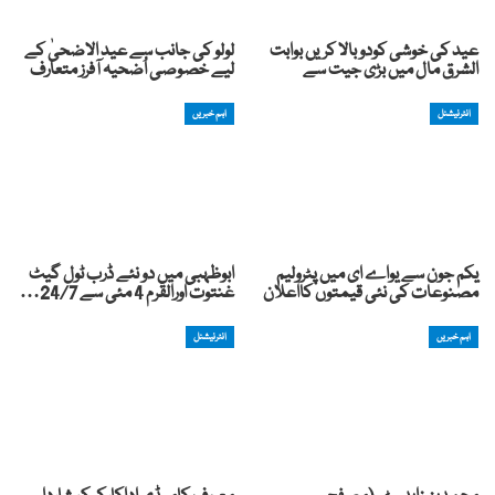
عید کی خوشی کودوبالا کریں بوابت
لولو کی جانب سے عید الاضحیٰ کے
الشرق مال میں بڑی جیت سے
لیے خصوصی اُضحیہ آفرز متعارف
انٹرنیشنل
اہم خبریں
یکم جون سے یواے ای میں پٹرولیم
ابوظہبی میں دو نئے ڈرب ٹول گیٹ
مصنوعات کی نئی قیمتوں کااعلان
غنتوت اورالقرم 4 مئی سے 24/7…
اہم خبریں
انٹرنیشنل