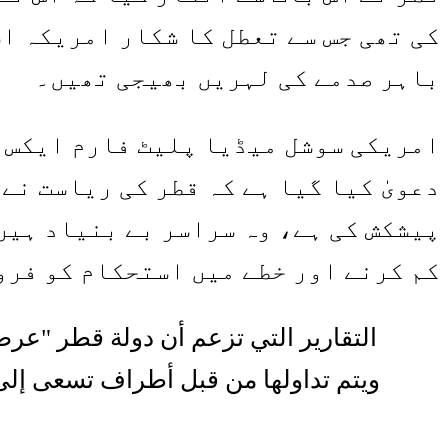
کی تھی جس سے تعطل کا شکار امریکہ اس
باہر صدمے کی لہریں بھیجی تھیں۔
امریکی سوشل میڈیا پلیٹ فارم ایکس پ
پیشکش کی ہے، وہ سراسر بے بنیاد ہیں
کم کرنے اور خطے میں استحکام کو فرو
ويتم تداولها من قبل أطراف تسعى إلى 