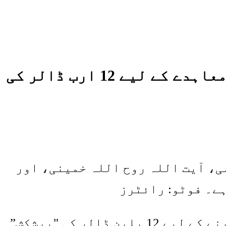
قطر نے ان خبروں کو مسترد کر دیا کہ اس نے ایران کو امریکی معاہدے کے لیے 12 ارب ڈالر کی
می، آیت اللہ روح اللہ خمینی، اور
ہے۔ فوٹو: رائٹرز
قطر نے اس بات سے انکار کیا کہ اس نے ایران کو ایک معاہدے کو حتمی شکل دینے کے لیے 12 بلین ڈالر کی "پیشکش”