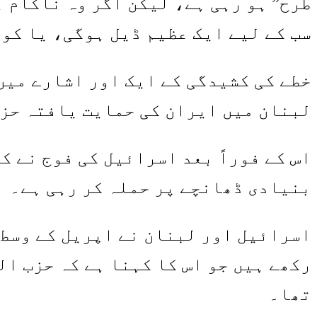
طرح” ہو رہی ہے، لیکن اگر وہ ناکام ہ
سب کے لیے ایک عظیم ڈیل ہوگی، یا کو
خطے کی کشیدگی کے ایک اور اشارے میں
لبنان میں ایران کی حمایت یافتہ حزب
اس کے فوراً بعد اسرائیل کی فوج نے ک
بنیادی ڈھانچے پر حملہ کر رہی ہے۔
اسرائیل اور لبنان نے اپریل کے وسط 
رکھے ہیں جو اس کا کہنا ہے کہ حزب ال
تھا۔