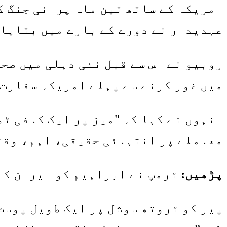
امریکہ کے ساتھ تین ماہ پرانی جنگ ک
عہدیدار نے دورے کے بارے میں بتایا
روبیو نے اس سے قبل نئی دہلی میں صح
میں غور کرنے سے پہلے امریکہ سفارت 
انہوں نے کہا کہ "میز پر ایک کافی ٹ
معاملے پر انتہائی حقیقی، اہم، وقت
پڑھیں:
ٹرمپ نے ابراہیم کو ایران کے
پیر کو ٹروتھ سوشل پر ایک طویل پوسٹ