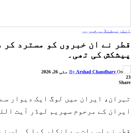
انٹرنیشنل
اہم خبریں
پیشکش کی تھی۔
On
Arshad Chaudhary
By
مئی 26, 2026
23
Share
تہران، ایران میں لوگ ایک دیوار سے گ
ایران کے مرحوم سپریم لیڈر آیت اللہ