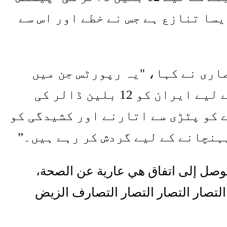
سا تنازع ہے جس نے خطے اور اس سے
اری نے کہا، "یہ رپورٹس جن میں
دعویٰ کیا گیا ہے کہ قطر کی ریاست نے معاہدے کے اختتام کو یقینی بنانے کے لیے ایران کو 12 بلین ڈالر کی
 کو پٹڑی سے اتارنے اور کشیدگی کو
ہنچانے کے لیے گردش کر رہے ہیں۔”
 دولار على إيران لضمان التوصل إلى اتفاق هي عارية عن الصحة،
التصار التصار التصار التصارف الزيض