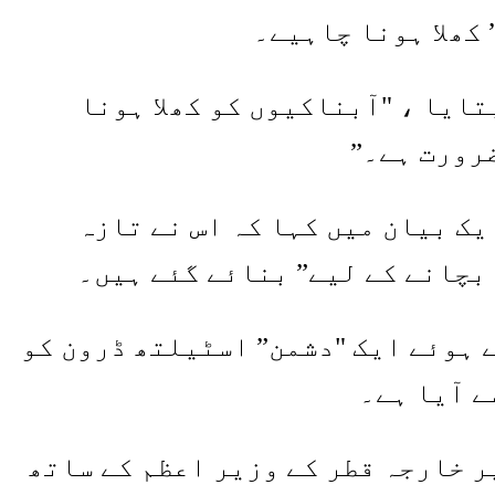
کھلا ہونا چاہیے۔
ایا ، "آبناکیوں کو کھلا ہونا
ضرورت ہے۔”
ک بیان میں کہا کہ اس نے تازہ
 بچانے کے لیے” بنائے گئے ہیں۔
 ہوئے ایک "دشمن” اسٹیلتھ ڈرون کو
ے آیا ہے۔
ر خارجہ قطر کے وزیر اعظم کے ساتھ