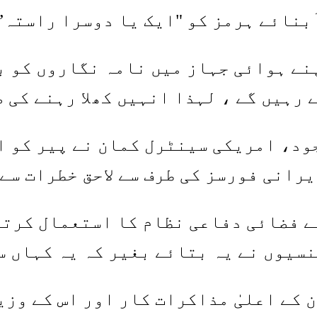
بنائے ہرمز کو "ایک یا دوسرا راستہ” 
نے ہوائی جہاز میں نامہ نگاروں کو بت
 رہیں گے ، لہذا انہیں کھلا رہنے کی 
ود، امریکی سینٹرل کمان نے پیر کو ای
رانی فورسز کی طرف سے لاحق خطرات سے
ئے فضائی دفاعی نظام کا استعمال کرتے
سیوں نے یہ بتائے بغیر کہ یہ کہاں س
 کے اعلیٰ مذاکرات کار اور اس کے وزی