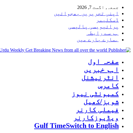
جمعہ, اگست 7, 2026
اپنی تحریریں بھجوائیں
ڈسکلیمر
پرائیویسی پالیسی
ہم سے رابطہ
ہمارے بارے میں
 Urdu Weekly Get Breaking News from all over the world
صفحہ اول
اہم خبریں
انٹرنیشنل
کامرس
کمیونٹی نیوز
شوبز/کھیل
فیملی کارنر
ویڈیوزکارنر
Gulf Time
Switch to English