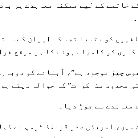
ے خاتمے کے لیے ممکنہ معاہدے پر بات 
۔
افیوں کو بتایا تھا کہ ایران کے ساتھ
کاری کو کامیاب ہونے کا ہر موقع فرا
ھوس چیز موجود ہے”، آبنائے کو دوبارہ
ی محدود مذاکرات” کا حوالہ دیتے ہو
 معاہدے سے جوڑ دیا۔
 میں، امریکی صدر ڈونلڈ ٹرمپ نے کہا 