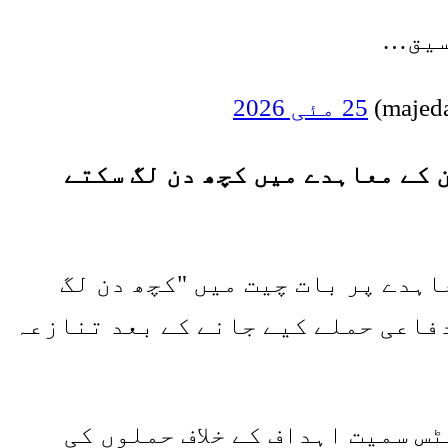
سيق…
25 مئی 2026
 کے معاہدے میں کچھ دن لگ سکتے
ہدے پر بات چیت میں "کچھ دن لگ
دفاعی حملے کیے جانے کے بعد تنازعہ
س سمیت اہداف کے خلاف حملوں کی