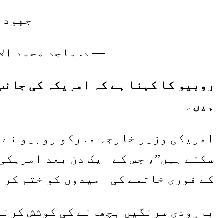
جهود 
— د. ماجد محمد الأنصار
روبیو کا کہنا ہے کہ امریکہ کی جانب
ہیں۔
امریکی وزیر خارجہ مارکو روبیو نے م
سکتے ہیں”، جس کے ایک دن بعد امریکی
کے فوری خاتمے کی امیدوں کو ختم کر 
بارودی سرنگیں بچھانے کی کوشش کرنے 