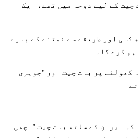
چیت کے لیے دوحہ میں تھے، ایک
 کسی اور طریقے سے نمٹنے کے بارے
ہم کرے گا۔
 کھولنے پر بات چیت اور "جوہری
ئے
کہ ایران کے ساتھ بات چیت "اچھی