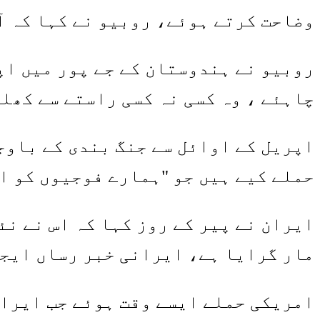
وضاحت کرتے ہوئے، روبیو نے کہا کہ آ
روبیو نے ہندوستان کے جے پور میں اپ
چاہئے ، وہ کسی نہ کسی راستے سے کھلے
اپریل کے اوائل سے جنگ بندی کے باوج
حملے کیے ہیں جو "ہمارے فوجیوں کو ای
ایران نے پیر کے روز کہا کہ اس نے ن
مار گرایا ہے، ایرانی خبر رساں ایجن
امریکی حملے ایسے وقت ہوئے جب ایران