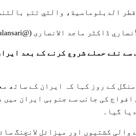
قطر الدبلوماسية، والتي تتم بالتن
ي ڈاکٹر ماجد الانصاری (@majedalansari)
 سے نئے حملے شروع کرنے کے بعد ایران
نگل کے روز کہا کہ ایران کے ساتھ معا
 افواج کی جانب سے جنوبی ایران میں 
دیا گیا۔
والی کشتیوں اور میزائل لانچنگ سائٹ