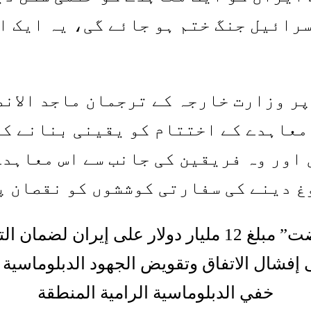
رائیل جنگ ختم ہو جائے گی، یہ ایک ای
ر وزارت خارجہ کے ترجمان ماجد الانص
 اور وہ فریقین کی جانب سے اس معاہدے
غ دینے کی سفارتی کوششوں کو نقصان پ
التقارير التي تزعم أن دولة قطر "عرضت” مبلغ 12 ملیار
إفشال الاتفاق وتقويض الجهود الدبلوماسية 
خفي الدبلوماسية الرامية المنطقة