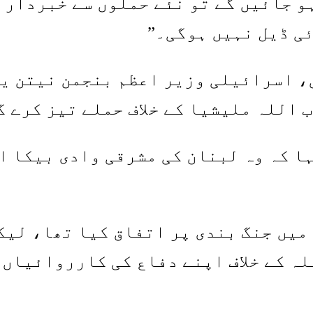
و جائیں گے تو نئے حملوں سے خبردار ک
ئی ڈیل نہیں ہوگی۔”
، اسرائیلی وزیر اعظم بنجمن نیتن یا
 اللہ ملیشیا کے خلاف حملے تیز کرے گ
ہا کہ وہ لبنان کی مشرقی وادی بیکا ا
میں جنگ بندی پر اتفاق کیا تھا، لیک
لہ کے خلاف اپنے دفاع کی کارروائیاں 