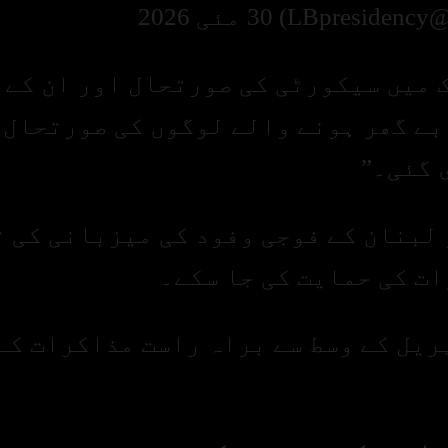
202
ک میں سیکورٹی کی صورتحال اور ان کے
ے گھر ہونے والے لوگوں کی صورتحال 
 گئی۔”
لبنان کے فوجی وفود کی میزبانی کی 
ت کی حمایت کی جا سکے۔
ریل کے وسط سے براہ راست مذاکرات کے