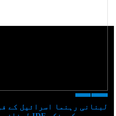
انٹرنیشنل
اہم خبریں
لبنانی رہنما اسرائیل کے فو
رہے ہیں کیونکہ IDF لبنان میں گہرائی میں دھکیل رہا ہے۔