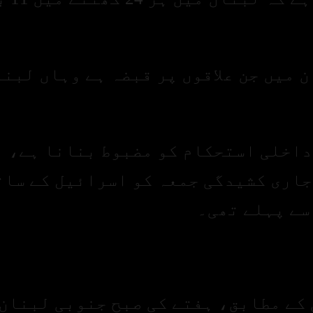
 میں جن علاقوں پر قبضہ ہے وہاں لبن
داخلی استحکام کو مضبوط بنانا ہے،
جاری کشیدگی جمعہ کو اسرائیل کے سات
سے پہلے تھی۔
کے مطابق، ہفتے کی صبح جنوبی لبنان