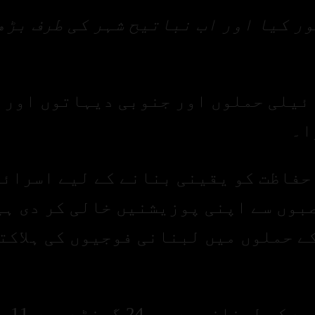
ور کیا اور اب نباتیح شہر کی طرف بڑھ
ائیلی حملوں اور جنوبی دیہاتوں اور
ا۔
حفاظت کو یقینی بنانے کے لیے اسرائ
بوں سے اپنی پوزیشنیں خالی کر دی ہی
ے حملوں میں لبنانی فوجیوں کی ہلاکت
اقوام متحدہ کا کہن