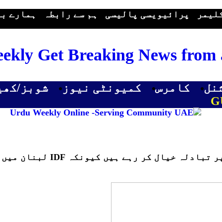
لیمر
پرائیویسی پالیسی
ہم سے رابطہ
ہمارے با
ekly Get Breaking News from a
نل
کامرس
کمیونٹی نیوز
شوبز/کھی
G
ہیں کیونکہ IDF لبنان میں گہرائی میں دھکیل رہا ہے۔