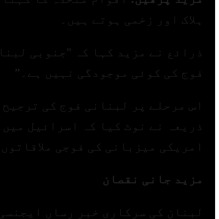
ہلاک اور زخمی ہوتے ہیں۔
ذرائع نے مزید کہا کہ "جنوبی لبنان
فوج کی کوئی موجودگی نہیں ہے۔”
اس مرحلے پر لبنانی فوج کی ترجیح 
ذریعہ نے نوٹ کیا کہ اسرائیل میں 
امریکی میزبانی کی فوجی ملاقاتوں 
مزید جانی نقصان
لبنان کی سرکاری خبر رساں ایجنسی 