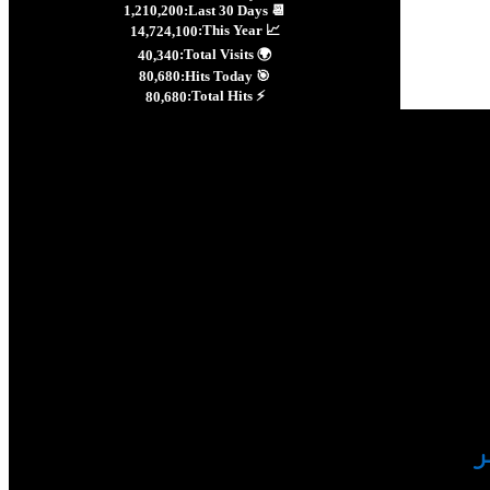
1,210,200
📆 Last 30 Days:
📈 This Year:
14,724,100
🌍 Total Visits:
40,340
80,680
🎯 Hits Today:
⚡ Total Hits:
80,680
ر