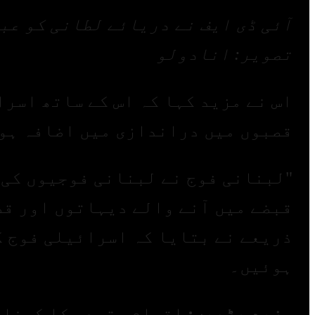
آئی ڈی ایف نے دریائے لطانی کو عب
تصویر: انادولو
اس نے مزید کہا کہ اس کے ساتھ اسر
قصبوں میں دراندازی میں اضافہ ہو
"لبنانی فوج نے لبنانی فوجیوں کی 
قبضے میں آنے والے دیہاتوں اور قص
ذریعے نے بتایا کہ اسرائیلی فوج ک
ہوئیں۔
مزید پڑھیں: