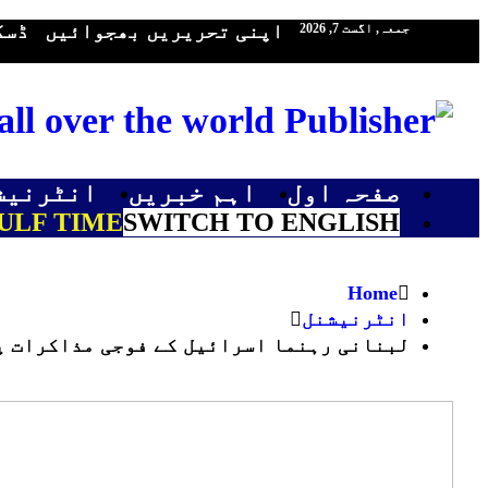
اپنی تحریریں بھجوائیں
ڈسک
جمعہ, اگست 7, 2026
ll over the world
صفحہ اول
اہم خبریں
انٹرنیش
ULF TIME
SWITCH TO ENGLISH
Home
انٹرنیشنل
لبنانی رہنما اسرائیل کے فوجی مذاکرات پر تبادلہ خیال کر رہے 