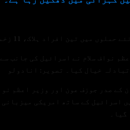
ملوں میں تین افراد ہلاک، 11 زخمی
ظم نواف سلام نے اسرائیل کی جانب سے 
 تبادلہ خیال کیا۔ تصویر: انادولو
 کے صدر جوزف عون اور وزیر اعظم نوا
میں اسرائیل کے ساتھ امریکی میزبانی 
 گیا۔