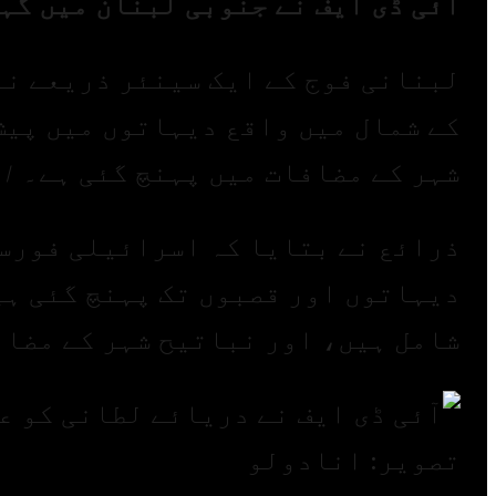
آئی ڈی ایف نے جنوبی لبنان میں گہ
لبنانی فوج کے ایک سینئر ذریعے نے
کے شمال میں واقع دیہاتوں میں پیش
شہر کے مضافات میں پہنچ گئی ہے۔
ا
ذرائع نے بتایا کہ اسرائیلی فورسز
دیہاتوں اور قصبوں تک پہنچ گئی ہی
شامل ہیں، اور نباتیح شہر کے مضاف