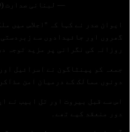
— لبنانی صدارت (@LBpresidency) 30 مئی 6
ایوان صدر نے کہا کہ "اجلاس میں مل
گھروں اور جائیدادوں سے زبردستی ب
روزانہ کی نگرانی پر مزید توجہ دی
جمعہ کو پینٹاگون نے اسرائیل اور 
دونوں ممالک کے درمیان امن مذاکرا
اس سے قبل بیروت اور تل ابیب نے اپ
دور منعقد کیے تھے۔