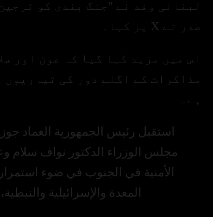
لبنانی وفد نے "جنگ بندی کو ترجیح
صدر نے X پر کہا۔
اس میں مزید کہا گیا کہ عون اور سل
مذاکرات کے اگلے دور کی تیاریوں پر
ہے۔
استقبل رئيس الجمهورية العماد جوز
مجلس الوزراء الدكتور نواف سلام وع
الأمنية في الجنوب في ضوء استمرار ا
المعدة والإسرائيلية والنبطية