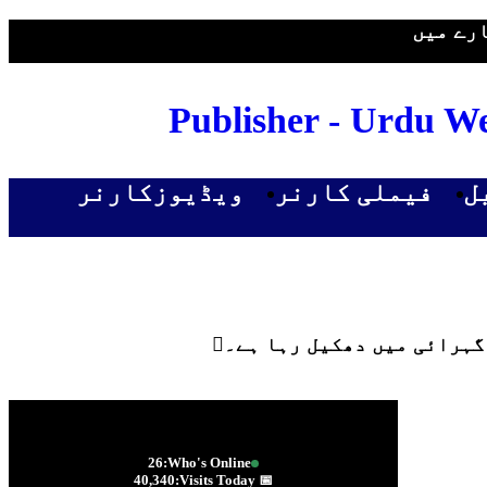
رے میں
Publisher - Urdu We
ل
فیملی کارنر
ویڈیوزکارنر
26
Who's Online:
40,340
📅 Visits Today: