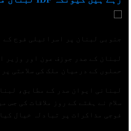
Arshad Chaudhary
By
On
مئی 30, 2026
Share
جنوبی لبنان پر اسرائیلی فوج کے نئے ح
لبنان کے صدر جوزف عون اور وزیر اع
حملوں کے درمیان ملک کی سلامتی پر
لبنانی ایوان صدر کے مطابق، لبنان
سلام نے ہفتے کے روز ملاقات کی جس 
فوجی مذاکرات پر تبادلہ خیال کیا