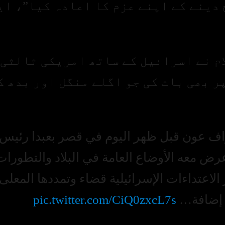
 دینے کے اپنے عزم کا اعادہ کیا”، ای
ام نے اسرائیل کے ساتھ امریکی ثالثی
 بھی بات کی جو اگلے منگل اور بدھ ک
اف عون قبل ظهر اليوم في قصر بعبدا رئيس
رض معه الأوضاع العامة في البلاد والتطورات
لاعتداءات الإسرائيلية قضاء وتمددها المعلى
، إضافة…
pic.twitter.com/CiQ0zxcL7s