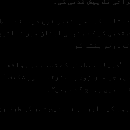
رائی تک پیش قدمی کی۔
 بتایا کہ اسرائیلی فوج دریائے لیط
 قدمی کر کے جنوبی لبنان میں نباتیح
نادولو
ہفتہ کو
 "دریائے لطانی کے شمال میں واقع
ں، جن میں زوطر الشرقیہ اور شکیف آ
ات میں پہنچ گئے ہیں”۔