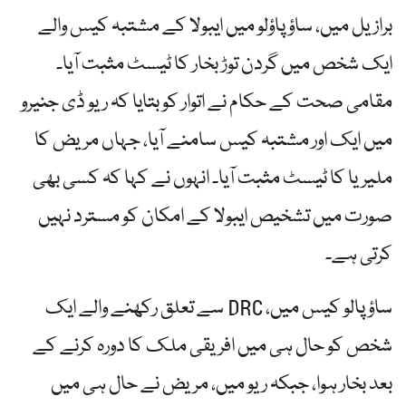
برازیل میں، ساؤ پاؤلو میں ایبولا کے مشتبہ کیس والے
ایک شخص میں گردن توڑ بخار کا ٹیسٹ مثبت آیا۔
مقامی صحت کے حکام نے اتوار کو بتایا کہ ریو ڈی جنیرو
میں ایک اور مشتبہ کیس سامنے آیا، جہاں مریض کا
ملیریا کا ٹیسٹ مثبت آیا۔ انہوں نے کہا کہ کسی بھی
صورت میں تشخیص ایبولا کے امکان کو مسترد نہیں
کرتی ہے۔
ساؤ پالو کیس میں، DRC سے تعلق رکھنے والے ایک
شخص کو حال ہی میں افریقی ملک کا دورہ کرنے کے
بعد بخار ہوا، جبکہ ریو میں، مریض نے حال ہی میں