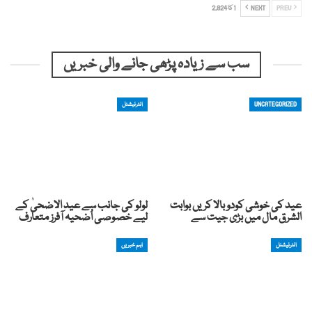
PREV
NEXT
1 کا 2,824
سب سے زیادہ پڑھی جانے والی خبریں
UNCATEGORIZED
انٹرنیشنل
عید کی خوشی کودوبالا کریں بوابت
لولو کی جانب سے عید الاضحیٰ کے
الشرق مال میں بڑی جیت سے
لیے خصوصی اُضحیہ آفرز متعارف
انٹرنیشنل
اہم خبریں