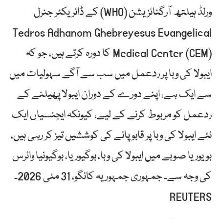
ورلڈ ہیلتھ آرگنائزیشن (WHO) کے ڈائریکٹر جنرل
Tedros Adhanom Ghebreyesus Evangelical
Medical Center (CEM) کا دورہ کرتے ہیں، جو کہ
ایبولا کی وبا پر ردعمل میں سب سے آگے سہولیات میں
سے ایک ہے، اپنے دورے کے دوران ایبولا پھیلنے کے
ردعمل کو مربوط کرنے کے لیے، کیونکہ ایجنسیاں ایک
نئے ایبولا کی وبا پر قابو پانے کی کوششیں تیز کر رہی ہیں،
بویوریا صوبے میں ایبولا کی وبا، بوگیوریا، بوگیونیا وائرس
کی وجہ سے۔ جمہوری جمہوریہ کانگو، 31 مئی 2026۔
REUTERS