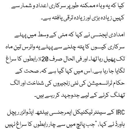
کیا کہ یہ وباء ممکنہ طور پر سرکاری اعداد و شمار سے
کہیں زیادہ بڑی اور زیادہ ترقی یافتہ ہے۔
امدادی ایجنسی نے کہا کہ مئی کے وسط میں پہلے
سرکاری کیسوں کا پتہ چلنے سے پہلے یہ وائرس تین ماہ
تک پھیل رہا تھا۔ اور فی الحال صرف 20٪ رابطوں کا سراغ
لگایا جا رہا ہے، اس میں کہا گیا ہے کہ، صحت کے
حکام ٹرانسمیشن کی نئی زنجیروں کی شناخت اور الگ
تھلگ کرنے کے لیے جدوجہد کر رہے ہیں۔
IRC کے سینئر ٹیکنیکل ایمرجنسی ہیلتھ ایڈوائزر ریچل
ہاورڈ نے کہا، "جب پانچ میں سے چار رابطوں کا سراغ نہیں