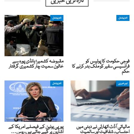
تازہ ترین خبریں
انٹرنیشنل
انٹرنیشنل
فوجی حکومت کا پولیس کو
مقبوضہ کشمیر؛ بانڈی پورہ سے
فرانسیسی سفیر کو ملک بدر کرنے کا
خاتون سمیت چار کشمیری گرفتار
حکم
اہم خبریں
انٹرنیشنل
مالیاتی آڈٹ اتھارٹی نے دبئی میں
یورپی یونین کے فیصلے امریکا کے
احتساب، شفافیت اور سالمیت
اشاروں پر کیے جاتے ہیں، روس…