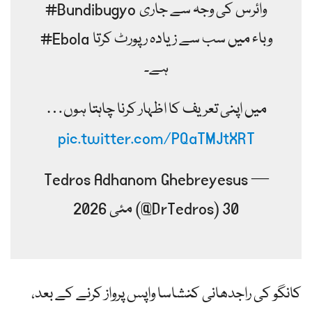
#Bundibugyo وائرس کی وجہ سے جاری
#Ebola وباء میں سب سے زیادہ رپورٹ کرتا
ہے۔
میں اپنی تعریف کا اظہار کرنا چاہتا ہوں…
pic.twitter.com/PQaTMJtXRT
— Tedros Adhanom Ghebreyesus
(@DrTedros) 30 مئی 2026
کانگو کی راجدھانی کنشاسا واپس پرواز کرنے کے بعد،