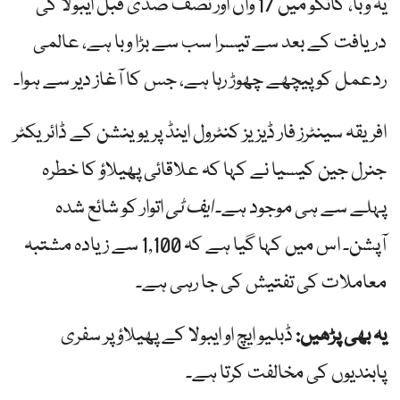
یہ وبا، کانگو میں 17 واں اور نصف صدی قبل ایبولا کی
دریافت کے بعد سے تیسرا سب سے بڑا وبا ہے، عالمی
ردعمل کو پیچھے چھوڑ رہا ہے، جس کا آغاز دیر سے ہوا۔
افریقہ سینٹرز فار ڈیزیز کنٹرول اینڈ پریوینشن کے ڈائریکٹر
جنرل جین کیسیا نے کہا کہ علاقائی پھیلاؤ کا خطرہ
پہلے سے ہی موجود ہے۔
ایف ٹی
اتوار کو شائع شدہ
آپشن۔ اس میں کہا گیا ہے کہ 1,100 سے زیادہ مشتبہ
معاملات کی تفتیش کی جا رہی ہے۔
یہ بھی پڑھیں:
ڈبلیو ایچ او ایبولا کے پھیلاؤ پر سفری
پابندیوں کی مخالفت کرتا ہے۔