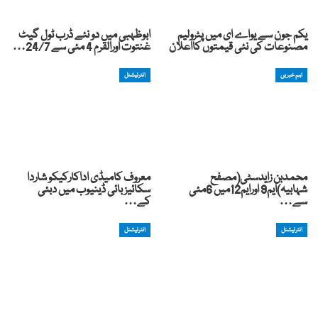
یکم جون سے یواے ای میں پٹرولیم
ابوظہبی میں دو نئے ڈرب ٹول گیٹ
مصنوعات کی نئی قیمتوں کااعلان
غنتوت اورالقرم 4 مئی سے 24/7…
اہم خبریں
انٹرنیشنل
محمدبن زایدسٹی(مصفح
معروف کامیڈی اداکارکیکو شاردا
شہابیہ)ایم9 اورایم12میں 6مئی
سکائیز بائی ڈینیوب میں دبئی
سے…
کے…
انٹرنیشنل
انٹرنیشنل