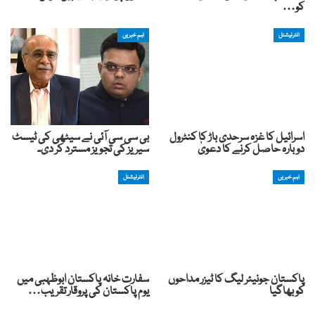
کو…
انٹرنیشنل
اہم خبریں
اسرائیل کا غزہ سرحدی باڑ کا کنٹرول
بی سی سی آئی نے سیٹھی کی ٹیسٹ
دوبارہ حاصل کرنے کا دعویٰ
سیریز کی تجویز مسترد کر دی۔
اہم خبریں
انٹرنیشنل
پاکستان جونیئر لیگ کا ٹیزر مداحوں
سفارت خانہ پاکستان ابوظہبی میں
کو بھاگیا
یوم پاکستان کی پروقار تقریب…