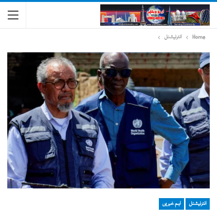
Home
انٹرنیشنل
انٹرنیشنل
اہم خبریں