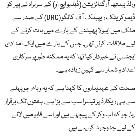
ورلڈ ہیلتھ آرگنائزیشن (ڈبلیو ایچ او) کے سربراہ نے پیر کو
ڈیموکریٹک ریپبلک آف کانگو (DRC) کے صدر سے
ملک میں ایبولا پھیلنے کے بارے میں بات کرنے کے
لیے ملاقات کرنی تھی، جس کے بارے میں ایک امدادی
ایجنسی نے خبردار کیا تھا کہ یہ ممکنہ طور پر سرکاری
اعداد و شمار سے کہیں زیادہ ہے۔
صحت کے عہدیداروں کا کہنا ہے کہ یہ وباء، جو پہلے
سے ہی ریکارڈ پر تیسرا سب سے بڑا ہے، ہفتوں تک برقرار
رہا، جو کہ اب وکر کے پیچھے ہیں اور اسے قابو میں لانے
کے لیے جدوجہد کر رہے ہیں۔