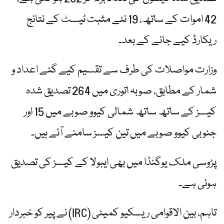
42 اموات کے ساتھ، 19 نئے مثبت ٹیسٹ کے نتائج
ریکارڈ کیے جانے کے بعد۔
وزارت مواصلات کی طرف سے تقسیم کیے گئے اعداد و
شمار کے مطابق، صوبہ اتوری میں 264 تصدیق شدہ
کیسز کے ساتھ ساتھ شمالی کیوو صوبے میں 15 اور
جنوبی کیوو صوبے میں تین کیسز سامنے آئے ہیں۔
پڑوسی ملک یوگنڈا میں بھی ایبولا کے کیسز کی تصدیق
ہوئی ہے۔
تاہم، بین الاقوامی ریسکیو کمیٹی (IRC) نے پیر کو خبردار