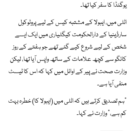
یوگنڈا کا سفر کیا تھا۔
اٹلی میں، ایبولا کے مشتبہ کیس کے لیے پروٹوکول
سارڈینیا کے دارالحکومت کیگلیاری میں ایک ایسے
شخص کے لیے شروع کیے گئے تھے جو ہفتے کے روز
کانگو سے کچھ علامات کے ساتھ واپس آیا تھا، لیکن
وزارت صحت نے پیر کے اوائل میں کہا کہ اس کا ٹیسٹ
منفی آیا ہے۔
"ہم تصدیق کرتے ہیں کہ اٹلی میں (ایبولا کا) خطرہ بہت
کم ہے،” وزارت نے کہا۔