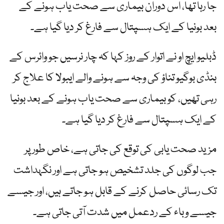
جا رہا تھا، اس دوران بیماری سے صحت یاب ہونے کے
بعد بونیا کے ایک ہسپتال سے فارغ کر دیا گیا ہے۔
ڈبلیو ایچ او نے اتوار کے روز کہا کہ چار نرسیں جو وائرس کے
بنڈی بوگیو تناؤ کی وجہ سے ہونے والے ایبولا کا علاج کر
رہی تھیں، کو بیماری سے صحت یاب ہونے کے بعد بونیا
کے ایک ہسپتال سے فارغ کر دیا گیا ہے۔
مزید صحت یابی کی توقع کی جاتی ہے، خاص طور پر
جب لوگوں کی جلد تشخیص ہو جاتی ہے اور نگہداشت
تک رسائی حاصل کرنے کے قابل ہو جاتے ہیں، اور جیسے
جیسے وباء کے ردعمل میں شدت آتی جاتی ہے۔