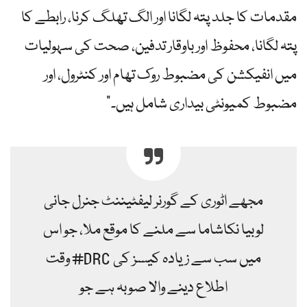
مقدمات کا جلد پتہ لگانا اور الگ تھلگ کرنا، رابطے کا
پتہ لگانا، محفوظ اور باوقار تدفین، صحت کی سہولیات
میں انفیکشن کی مضبوط روک تھام اور کنٹرول، اور
مضبوط کمیونٹی بیداری شامل ہیں۔”
مجھے اٹوری کے گورنر لیفٹیننٹ جنرل جانی
لوبیا نکاشاما سے ملنے کا موقع ملا، جو اس
وقت #DRC میں سب سے زیادہ کیسز کی
اطلاع دینے والا صوبہ ہے جو