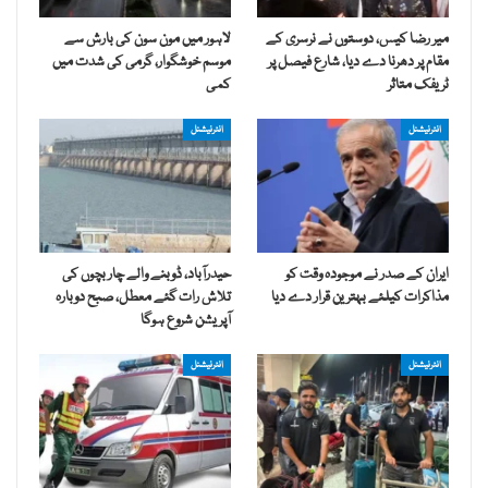
میر رضا کیس، دوستوں نے نرسری کے
لاہور میں مون سون کی بارش سے
مقام پر دھرنا دے دیا، شارع فیصل پر
موسم خوشگوار، گرمی کی شدت میں
ٹریفک متاثر
کمی
انٹرنیشنل
انٹرنیشنل
ایران کے صدر نے موجودہ وقت کو
حیدرآباد، ڈوبنے والے چار بچوں کی
مذاکرات کیلئے بہترین قرار دے دیا
تلاش رات گئے معطل، صبح دوبارہ
آپریشن شروع ہوگا
انٹرنیشنل
انٹرنیشنل