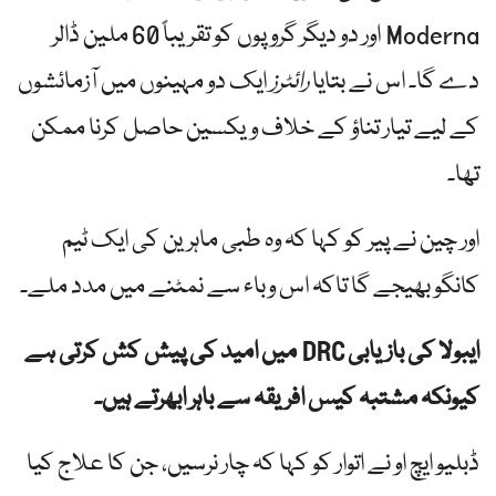
Moderna اور دو دیگر گروپوں کو تقریباً 60 ملین ڈالر
دے گا۔ اس نے بتایا
رائٹرز
ایک دو مہینوں میں آزمائشوں
کے لیے تیار تناؤ کے خلاف ویکسین حاصل کرنا ممکن
تھا۔
اور چین نے پیر کو کہا کہ وہ طبی ماہرین کی ایک ٹیم
کانگو بھیجے گا تاکہ اس وباء سے نمٹنے میں مدد ملے۔
ایبولا کی بازیابی DRC میں امید کی پیش کش کرتی ہے
کیونکہ مشتبہ کیس افریقہ سے باہر ابھرتے ہیں۔
ڈبلیو ایچ او نے اتوار کو کہا کہ چار نرسیں، جن کا علاج کیا