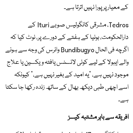
کے معیار پر پورا نہیں اترتا ہے۔
Tedros، مشرقی کانگولیس صوبے Ituri کے
دارالحکومت، بونیا کے ہفتے کے دورے پر، نوٹ کیا کہ
اگرچہ فی الحال Bundibugyo وائرس کی وجہ سے ہونے
والے ایبولا کے لیے کوئی لائسنس یافتہ ویکسین یا علاج
موجود نہیں ہے، "یہ امید کے بغیر نہیں ہے،” کیونکہ
اسے اچھی طبی دیکھ بھال کے ساتھ زندہ رکھا جا سکتا
ہے۔
افریقہ سے باہر مشتبہ کیسز