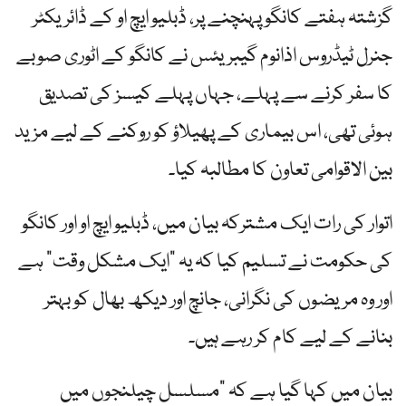
گزشتہ ہفتے کانگو پہنچنے پر، ڈبلیو ایچ او کے ڈائریکٹر
جنرل ٹیڈروس اذانوم گیبریئس نے کانگو کے اٹوری صوبے
کا سفر کرنے سے پہلے، جہاں پہلے کیسز کی تصدیق
ہوئی تھی، اس بیماری کے پھیلاؤ کو روکنے کے لیے مزید
بین الاقوامی تعاون کا مطالبہ کیا۔
اتوار کی رات ایک مشترکہ بیان میں، ڈبلیو ایچ او اور کانگو
کی حکومت نے تسلیم کیا کہ یہ "ایک مشکل وقت” ہے
اور وہ مریضوں کی نگرانی، جانچ اور دیکھ بھال کو بہتر
بنانے کے لیے کام کر رہے ہیں۔
بیان میں کہا گیا ہے کہ "مسلسل چیلنجوں میں