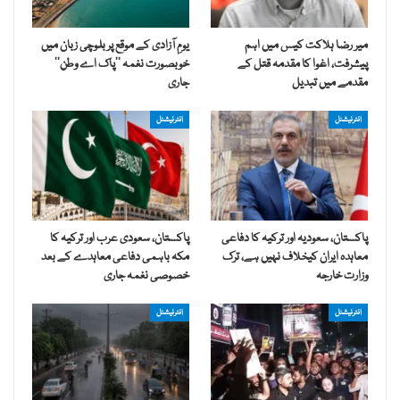
میر رضا ہلاکت کیس میں اہم
یومِ آزادی کے موقع پر بلوچی زبان میں
پیشرفت، اغوا کا مقدمہ قتل کے
خوبصورت نغمہ ’’پاک اے وطن‘‘
مقدمے میں تبدیل
جاری
انٹرنیشنل
انٹرنیشنل
پاکستان، سعودیہ اور ترکیہ کا دفاعی
پاکستان، سعودی عرب اور ترکیہ کا
معاہدہ ایران کیخلاف نہیں ہے، ترک
مکہ باہمی دفاعی معاہدے کے بعد
وزارت خارجہ
خصوصی نغمہ جاری
انٹرنیشنل
انٹرنیشنل