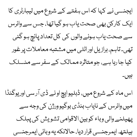
ایجنسی نے کہا کہ اس ہفتے کے شروع میں لیبارٹری کا
ایک کارکن بھی صحت یاب ہو گیا تھا، جس سے وائرس
سے صحت یاب ہونے والوں کی کل تعداد پانچ ہو گئی
تھی۔ تاہم، برازیل اور اٹلی میں مشتبہ معاملات پر غور
کیا جا رہا ہے، جو متاثرہ ممالک کے سفر سے منسلک
ہیں۔
اس ماہ کے شروع میں، ڈبلیو ایچ او نے ڈی آر سی اور یوگنڈا
میں وائرس کے نایاب بنڈی بوگیو ورژن کی وجہ سے
پھیلنے والی وباء کو بین الاقوامی تشویش کی پبلک
ہیلتھ ایمرجنسی قرار دیا، حالانکہ یہ وبائی ایمرجنسی