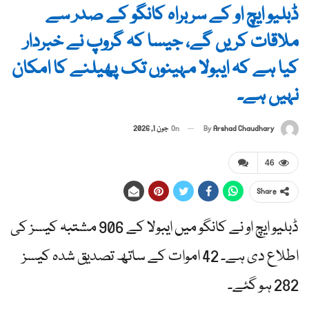
ڈبلیو ایچ او کے سربراہ کانگو کے صدر سے
ملاقات کریں گے، جیسا کہ گروپ نے خبردار
کیا ہے کہ ایبولا مہینوں تک پھیلنے کا امکان
نہیں ہے۔
By
Arshad Chaudhary
On
جون 1, 2026
46
Share
ڈبلیو ایچ او نے کانگو میں ایبولا کے 906 مشتبہ کیسز کی
اطلاع دی ہے۔ 42 اموات کے ساتھ تصدیق شدہ کیسز
282 ہو گئے۔