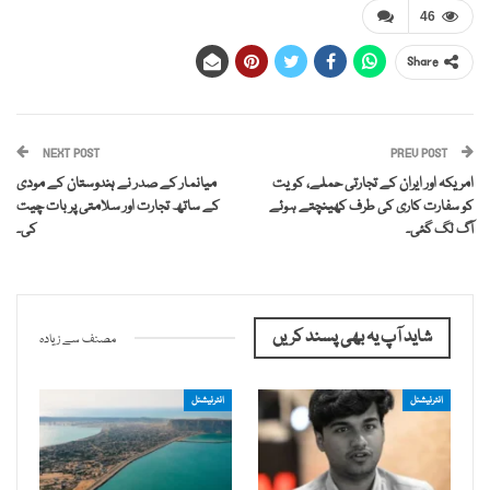
46
Share
NEXT POST
PREV POST
امریکہ اور ایران کے تجارتی حملے، کویت
میانمار کے صدر نے ہندوستان کے مودی
کو سفارت کاری کی طرف کھینچتے ہوئے
کے ساتھ تجارت اور سلامتی پر بات چیت
آگ لگ گئی۔
کی۔
شاید آپ یہ بھی پسند کریں
مصنف سے زیادہ
انٹرنیشنل
انٹرنیشنل