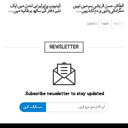
الطاف حسن قریشی ہم میں نہیں
ڈینیوب پراپرٹیز نے لندن میں ایک
مگرانکی یادیں ہر دم تازہ رہیں…
نئے دفتر کے ساتھ برطانیہ میں…
PREV
NEXT
1 کا 2,824
NEWSLETTER
Subscribe newsletter to stay updated.
سبسکرائب کریں