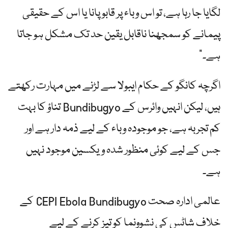
لگایا جا رہا ہے، تو اس وباء پر قابو پانا یا اس کے حقیقی
پیمانے کو سمجھنا ناقابل یقین حد تک مشکل ہو جاتا
ہے۔”
اگرچہ کانگو کے حکام ایبولا سے لڑنے میں مہارت رکھتے
ہیں، لیکن انہیں وائرس کے Bundibugyo تناؤ کا بہت
کم تجربہ ہے، جو موجودہ وباء کے لیے ذمہ دار ہے اور
جس کے لیے کوئی منظور شدہ ویکسین موجود نہیں
ہے۔
عالمی ادارہ صحت CEPI Ebola Bundibugyo کے
خلاف شاٹس کی نشوونما کو تیز کرنے کے لیے