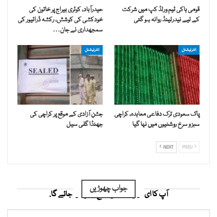
قومی ہاکی ٹیم ورلڈ کپ میں شرکت
حیدرآباد، کوٹری بیراج پر خاتون کی
کے لیے نیدرلینڈ روانہ ہو گئی
خودکشی کی کوشش، رکشہ ڈرائیور کی
سمجھداری نے جان…
انٹرنیشنل
انٹرنیشنل
پاک سعودی ترک دفاعی معاہدہ، کراچی
جشن آزادی کے موقع پر کراچی کی
سبز و سرخ روشنیوں میں نہا گیا
جھنڈا گلی سیل
NEXT
PREV
جواب چھوڑیں
آپ کا ای میل ایڈریس شائع نہیں کیا جائے گا.