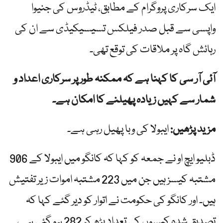
ایک سرکاری پروگرام کے مطابق، ٹیڈروس کی جنیوا
واپسی سے قبل صدر فیلکس تسیسیکیڈی سے ان کی
رہائش گاہ پر ملاقات کی توقع تھی۔
آئی آر سی کا کہنا ہے کہ ممکنہ طور پر سرکاری اعداد و
شمار سے کہیں زیادہ پھیلنے کا امکان ہے۔
مزید پڑھیں:
ایبولا کی وبا پھیل رہی ہے۔
ڈبلیو ایچ او نے جمعہ کو کہا کہ کانگو میں ایبولا کے 906
مشتبہ کیسز ہیں جن میں 223 مشتبہ اموات زیر تفتیش
ہیں۔ اور کانگو کی حکومت نے اتوار کو دیر گئے کہا کہ
تصدیق شدہ کیسوں کی تعداد بڑھ کر 282 ہو گئی ہے،