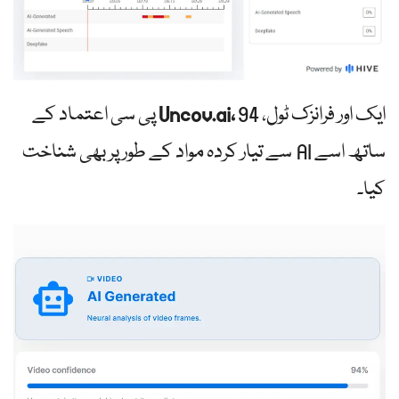
ایک اور فرانزک ٹول،
Uncov.ai،
94 پی سی اعتماد کے
ساتھ اسے AI سے تیار کردہ مواد کے طور پر بھی شناخت
کیا۔