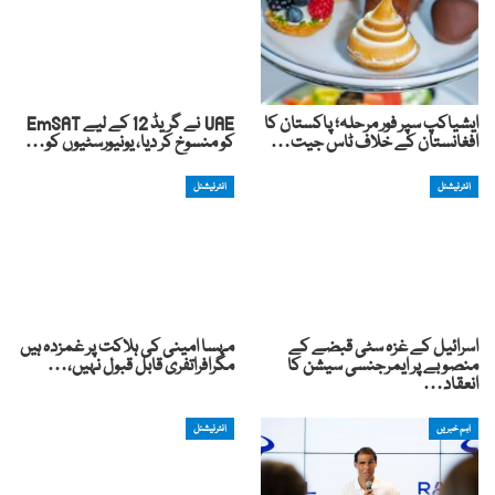
ایشیاکپ سپر فور مرحلہ؛ پاکستان کا
UAE نے گریڈ 12 کے لیے EmSAT
افغانستان کے خلاف ٹاس جیت…
کو منسوخ کر دیا، یونیورسٹیوں کو…
انٹرنیشنل
انٹرنیشنل
اسرائیل کے غزہ سٹی قبضے کے
مہسا امینی کی ہلاکت پر غمزدہ ہیں
منصوبے پر ایمرجنسی سیشن کا
مگرافراتفری قابل قبول نہیں،…
انعقاد…
اہم خبریں
انٹرنیشنل