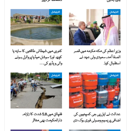
ہے، بلاول
دستخط کر دیے
انٹرنیشنل
انٹرنیشنل
وزیرِ اعظم کی مکہ مکرمہ میں قصر
کنویں میں شیطانی طاقتوں کا سایہ یا
الصفا آمد، سعودی ولی عہد نے
کچھ اور؟ سوشل میڈیا پر وائرل ہونے
استقبال کیا.
والی ویڈیو کی…
انٹرنیشنل
انٹرنیشنل
عدالت نے ایل پی جی کمپنیوں کی
فلپائن میں 5.8 شدت کا زلزلہ،
اضافی پریمیم وصولی فوری روک دی
دارالحکومت بھی متاثر