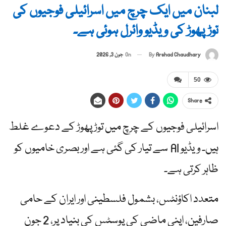
لبنان میں ایک چرچ میں اسرائیلی فوجیوں کی
توڑ پھوڑ کی ویڈیو وائرل ہوئی ہے۔
By
Arshad Chaudhary
On
جون 3, 2026
50
Share
اسرائیلی فوجیوں کے چرچ میں توڑ پھوڑ کے دعوے غلط
ہیں۔ ویڈیو AI سے تیار کی گئی ہے اور بصری خامیوں کو
ظاہر کرتی ہے۔
متعدد اکاؤنٹس، بشمول فلسطینی اور ایران کے حامی
صارفین، اپنی ماضی کی پوسٹس کی بنیاد پر، 2 جون