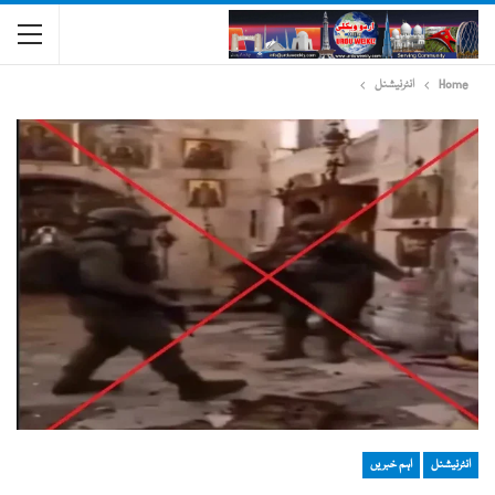
Home
انٹرنیشنل
انٹرنیشنل
اہم خبریں