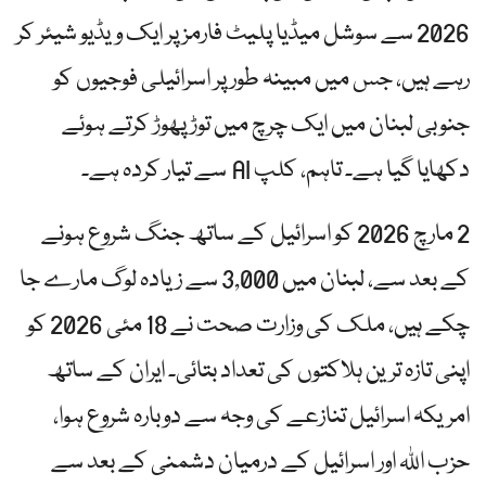
2026 سے سوشل میڈیا پلیٹ فارمز پر ایک ویڈیو شیئر کر
رہے ہیں، جس میں مبینہ طور پر اسرائیلی فوجیوں کو
جنوبی لبنان میں ایک چرچ میں توڑ پھوڑ کرتے ہوئے
دکھایا گیا ہے۔ تاہم، کلپ AI سے تیار کردہ ہے۔
2 مارچ 2026 کو اسرائیل کے ساتھ جنگ شروع ہونے
کے بعد سے، لبنان میں 3,000 سے زیادہ لوگ مارے جا
چکے ہیں، ملک کی وزارت صحت نے 18 مئی 2026 کو
اپنی تازہ ترین ہلاکتوں کی تعداد بتائی۔ ایران کے ساتھ
امریکہ اسرائیل تنازعے کی وجہ سے دوبارہ شروع ہوا،
حزب اللہ اور اسرائیل کے درمیان دشمنی کے بعد سے