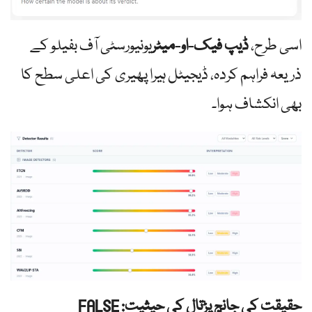
اسی طرح،
ڈیپ فیک-او-میٹر
یونیورسٹی آف بفیلو کے
ذریعہ فراہم کردہ، ڈیجیٹل ہیرا پھیری کی اعلی سطح کا
بھی انکشاف ہوا۔
حقیقت کی جانچ پڑتال کی حیثیت: FALSE