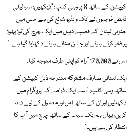
کیپشن کے ساتھ X پر وہی کلپ: "دیکھیں: اسرائیلی
قابض فوجیوں نے ایک ویڈیو شائع کی ہے جس میں
جنوبی لبنان کے قصبے دیبل میں ایک چرچ کی توڑ پھوڑ
پر فخر کرتے ہوئے اور جشن مناتے ہوئے دکھایا گیا ہے۔”
اس نے 170,000 آراء کو اپنی طرف متوجہ کیا۔
ایک لبنانی صارف
مشترکہ
مندرجہ ذیل کیپشن کے
ساتھ وہی کلپ: "اسے ایک ڈرامے کے پروگرام میں
دکھائیں اور ان کے ساتھ امن اور معمول کے لیے دعا
کریں، یہاں ہم ایک سیب کے ساتھ چرچ میں آپ کا
انتظار کر رہے ہیں۔”