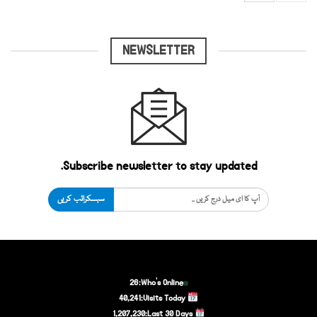
NEWSLETTER
Subscribe newsletter to stay updated.
سبسکرائب کریں
26
Who's Online:
40,241
Visits Today:
1,207,230
Last 30 Days: