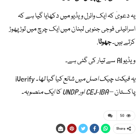
یہ دعویٰ کہ ایک وائرل ویڈیو میں دکھایا گیا ہے کہ
اسرائیلی فوجی جنوبی لبنان میں ایک چرچ میں توڑ پھوڑ
کرتے ہیں۔
جھوٹا
.
ویڈیو AI سے تیار کی گئی ہے۔
یہ فیکٹ چیک اصل میں شائع کیا گیا تھا۔
iVerify
پاکستان
– CEJ-IBA اور UNDP کا ایک منصوبہ۔
50
Share