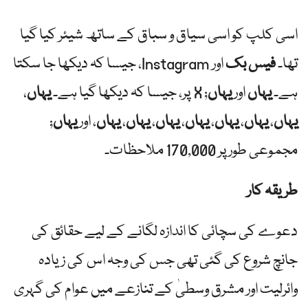
اسی کلپ کو اسی سیاق و سباق کے ساتھ شیئر کیا گیا
تھا۔
فیس بک
اور Instagram، جیسا کہ دیکھا جا سکتا
ہے۔
یہاں
اور
یہاں
; X پر، جیسا کہ دیکھا گیا ہے۔
یہاں
،
یہاں
،
یہاں
،
یہاں
،
یہاں
،
یہاں
،
یہاں
،
یہاں
، اور
یہاں
;
مجموعی طور پر 170,000 ملاحظات۔
طریقہ کار
دعوے کی سچائی کا اندازہ لگانے کے لیے حقائق کی
جانچ شروع کی گئی تھی جس کی وجہ اس کی زیادہ
وائرلیت اور مشرق وسطیٰ کے تنازعے میں عوام کی گہری