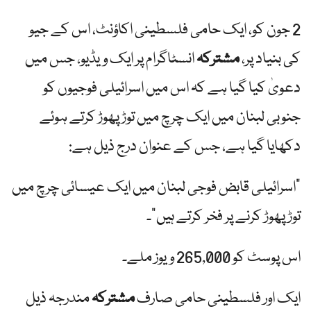
2 جون کو، ایک حامی فلسطینی اکاؤنٹ، اس کے جیو
کی بنیاد پر،
مشترکہ
انسٹاگرام پر ایک ویڈیو، جس میں
دعویٰ کیا گیا ہے کہ اس میں اسرائیلی فوجیوں کو
جنوبی لبنان میں ایک چرچ میں توڑ پھوڑ کرتے ہوئے
دکھایا گیا ہے، جس کے عنوان درج ذیل ہے:
"اسرائیلی قابض فوجی لبنان میں ایک عیسائی چرچ میں
توڑ پھوڑ کرنے پر فخر کرتے ہیں”۔
اس پوسٹ کو 265,000 ویوز ملے۔
ایک اور فلسطینی حامی صارف
مشترکہ
مندرجہ ذیل