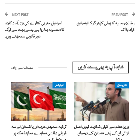
NEXT POST
PREV POST
برطانوی بحریہ کا ہیلی کاپٹر گر کر تباہ، تین
اسرائیل مغربی کنارے کی بڑی آباد کاری
افراد ہلاک
کا منصوبہ بنا رہا ہے جسے بہت سے لوگ
غیر قانونی سمجھتے ہیں۔
شاید آپ یہ بھی پسند کریں
مصنف سے زیادہ
انٹرنیشنل
انٹرنیشنل
وزیراعظم سے کوئی شکایت نہیں اصل
ترکیہ، سعودی عرب اور پاکستان نے سہ
لڑائی ان کے اپنے خاندان کے درمیان
فریقی دفاعی معاہدے معاہدۂ مکہ پر