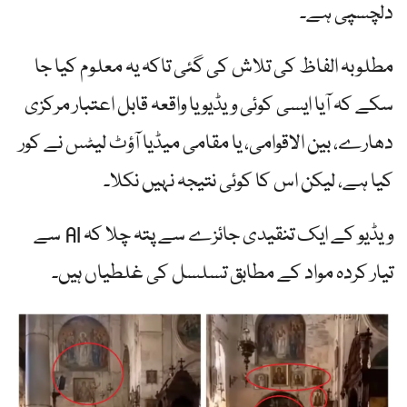
دلچسپی ہے۔
مطلوبہ الفاظ کی تلاش کی گئی تاکہ یہ معلوم کیا جا
سکے کہ آیا ایسی کوئی ویڈیو یا واقعہ قابل اعتبار مرکزی
دھارے، بین الاقوامی، یا مقامی میڈیا آؤٹ لیٹس نے کور
کیا ہے، لیکن اس کا کوئی نتیجہ نہیں نکلا۔
ویڈیو کے ایک تنقیدی جائزے سے پتہ چلا کہ AI سے
تیار کردہ مواد کے مطابق تسلسل کی غلطیاں ہیں۔