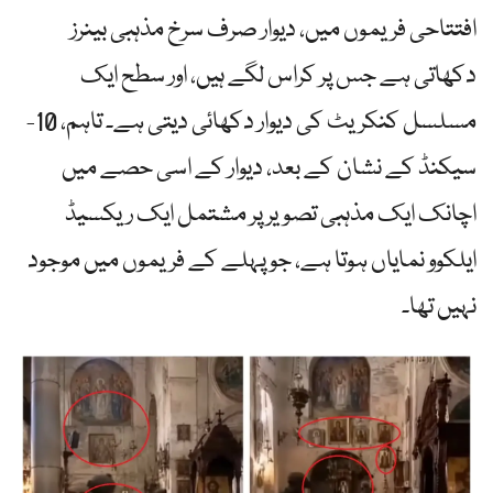
افتتاحی فریموں میں، دیوار صرف سرخ مذہبی بینرز
دکھاتی ہے جس پر کراس لگے ہیں، اور سطح ایک
مسلسل کنکریٹ کی دیوار دکھائی دیتی ہے۔ تاہم، 10-
سیکنڈ کے نشان کے بعد، دیوار کے اسی حصے میں
اچانک ایک مذہبی تصویر پر مشتمل ایک ریکسیڈ
ایلکوو نمایاں ہوتا ہے، جو پہلے کے فریموں میں موجود
نہیں تھا۔