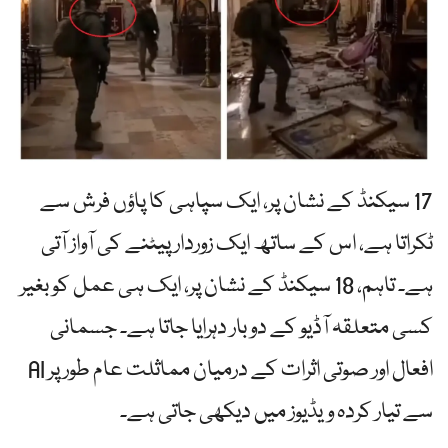
17 سیکنڈ کے نشان پر، ایک سپاہی کا پاؤں فرش سے
ٹکراتا ہے، اس کے ساتھ ایک زوردار پیٹنے کی آواز آتی
ہے۔ تاہم، 18 سیکنڈ کے نشان پر، ایک ہی عمل کو بغیر
کسی متعلقہ آڈیو کے دو بار دہرایا جاتا ہے۔ جسمانی
افعال اور صوتی اثرات کے درمیان مماثلت عام طور پر AI
سے تیار کردہ ویڈیوز میں دیکھی جاتی ہے۔