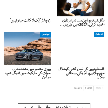
نڈال نے فرنچ اوپن سے دستبرداری
ان چارٹر ‘ایک لا کارٹ مینو نہیں’
اختیار کر لی، 2024 میں کیریئر…
انٹرنیشنل
اہم خبریں
فلسطینیوں کی نسل کشی کیخلاف
چیری ستمبر میں متحدہ عرب
مہم چلانے پر امریکی صحافی
امارات کی مارکیٹ میں فلیگ شپ
نوکری…
سیڈان…
PREV
NEXT
1 کا 2,819
سب سے زیادہ پڑھی جانے والی خبریں