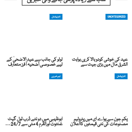
UNCATEGORIZED
انٹرنیشنل
عید کی خوشی کودوبالا کریں بوابت
لولو کی جانب سے عید الاضحیٰ کے
الشرق مال میں بڑی جیت سے
لیے خصوصی اُضحیہ آفرز متعارف
انٹرنیشنل
اہم خبریں
یکم جون سے یواے ای میں پٹرولیم
ابوظہبی میں دو نئے ڈرب ٹول گیٹ
مصنوعات کی نئی قیمتوں کااعلان
غنتوت اورالقرم 4 مئی سے 24/7…