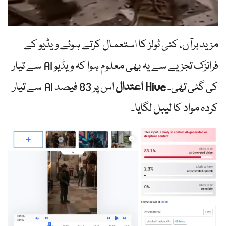
مزید برآں، کئی ٹولز کا استعمال کرتے ہوئے ویڈیو کے
فرانزک تجزیے سے یہ بھی معلوم ہوا کہ ویڈیو AI سے تیار
کی گئی تھی۔
Hive اعتدال
اس پر 83 فیصد AI سے تیار
کردہ مواد کا لیبل لگایا۔