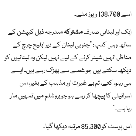
اسے 138,700 ویوز ملے۔
ایک اور لبنانی صارف
مشترکہ
مندرجہ ذیل کیپشن کے
ساتھ وہی کلپ: "جنوبی لبنان کے دیر ابلیح چرچ کے
مناظر، انہیں شیئر کرنے کے لیے نہیں لیکن وہ لبنانیوں کو
دیکھ سکتے ہیں جو غصے سے بھڑک رہے ہیں۔ ایسے
ہی رہو، کتے، تم بے غیرت اور مذہب کے بغیر، اس
اسرائیلی کا پیچھا کر رہے ہو جو یروشلم میں تمہیں مار
رہا ہے۔”
اس پوسٹ کو 85,300 مرتبہ دیکھا گیا۔