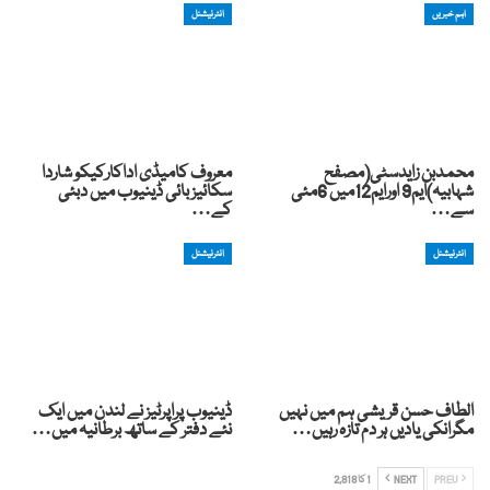
اہم خبریں
انٹرنیشنل
محمدبن زایدسٹی(مصفح
معروف کامیڈی اداکارکیکو شاردا
شہابیہ)ایم9 اورایم12میں 6مئی
سکائیز بائی ڈینیوب میں دبئی
سے…
کے…
انٹرنیشنل
انٹرنیشنل
الطاف حسن قریشی ہم میں نہیں
ڈینیوب پراپرٹیز نے لندن میں ایک
مگرانکی یادیں ہر دم تازہ رہیں…
نئے دفتر کے ساتھ برطانیہ میں…
PREV
NEXT
1 کا 2,818