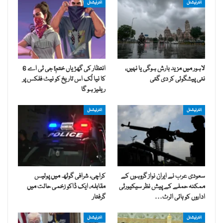
انٹرنیشنل
انٹرنیشنل
لاہور میں مزید بارش ہوگی یا نہیں،
انتظار کی گھڑیاں ختم! جی ٹی اے 6
نئی پیشگوئی کر دی گئی
کا نیا لُک اس تاریخ کو نیٹ فلکس پر
ریلیز ہو گا
انٹرنیشنل
انٹرنیشنل
سعودی عرب نے ایران نواز گروہوں کے
کراچی، شرافی گوٹھ میں پولیس
ممکنہ حملے کے پیش نظر سیکیورٹی
مقابلہ، ایک ڈاکو زخمی حالت میں
اداروں کو ہائی الرٹ…
گرفتار
انٹرنیشنل
انٹرنیشنل