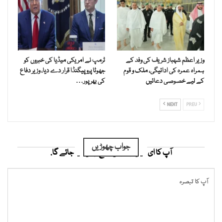
وزیر اعظم شہباز شریف کی وفد کے
ٹرمپ نے امریکی میڈیا کی خبروں کو
ہمراہ عمرہ کی ادائیگی، ملک و قوم
جھوٹا پروپیگنڈا قرار دے دیا، وزیر دفاع
کے لیے خصوصی دعائیں
کی بھرپور…
NEXT
PREV
جواب چھوڑیں
آپ کا ای میل ایڈریس شائع نہیں کیا جائے گا.