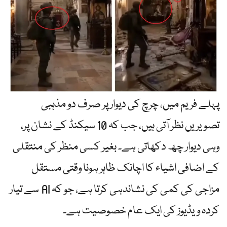
پہلے فریم میں، چرچ کی دیوار پر صرف دو مذہبی
تصویریں نظر آتی ہیں، جب کہ 10 سیکنڈ کے نشان پر،
وہی دیوار چھ دکھاتی ہے۔ بغیر کسی منظر کی منتقلی
کے اضافی اشیاء کا اچانک ظاہر ہونا وقتی مستقل
مزاجی کی کمی کی نشاندہی کرتا ہے، جو کہ AI سے تیار
کردہ ویڈیوز کی ایک عام خصوصیت ہے۔