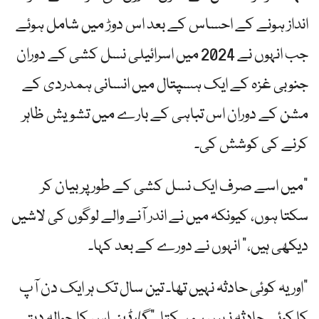
انداز ہونے کے احساس کے بعد اس دوڑ میں شامل ہوئے
جب انہوں نے 2024 میں اسرائیلی نسل کشی کے دوران
جنوبی غزہ کے ایک ہسپتال میں انسانی ہمدردی کے
مشن کے دوران اس تباہی کے بارے میں تشویش ظاہر
کرنے کی کوشش کی۔
"میں اسے صرف ایک نسل کشی کے طور پر بیان کر
سکتا ہوں، کیونکہ میں نے اندر آنے والے لوگوں کی لاشیں
دیکھی ہیں،” انہوں نے دورے کے بعد کہا۔
"اور یہ کوئی حادثہ نہیں تھا۔ تین سال تک ہر ایک دن آپ
کا کوئی حادثہ نہیں ہو سکتا۔”
گارڈین
اس کا حوالہ دیتے