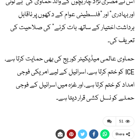
اس نے مصری نژاد چار بچوں کے والد حماوی کی "بے لوثی
اور بہادری” اور "فلسطینی عوام کے دکھوں پر ناقابل
برداشت اختیار کے ساتھ بات کرنے” کی صلاحیت کی
تعریف کی۔
حماوی عالمی میڈیکیئر کوریج کی بھی حمایت کرتا ہے،
ICE کو ختم کرتا ہے، اسرائیل کے لیے امریکی فوجی
امداد کو ختم کرتا ہے، اور غزہ میں اسرائیل کے فوجی
حملے کو نسل کشی قرار دیتا ہے۔
51
Share