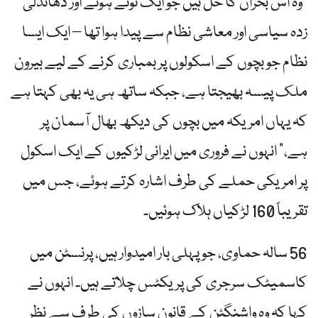
"وہ اس بحران کا حل ہیں جو ایک ٹوٹے ہوئے اور دھاندلی
زدہ سیاسی اور معاشی نظام سے پیدا ہوا تھا – ایک ایسا
نظام جو بچوں کے اسکولوں پر بمباری کرنے کے لیے بیرون
ملک پیسہ بھیجتا ہے، جبکہ ساتھ ہی یہ بھی کہتا ہے
کہ یہاں امریکہ میں بچوں کی دیکھ بھال آسمان پر
ہے،” انہوں نے فروری میں ایرانی لڑکیوں کے ایک اسکول
پر امریکی حملے کی طرف اشارہ کرتے ہوئے، جس میں
تقریباً 160 لڑکیاں ہلاک ہوئیں۔
56 سالہ حماوی، جو پہلی بار امیدوار ہیں، پرنسٹن میں
کاسمیٹک سرجری کی پریکٹس چلاتے ہیں۔ انہوں نے
کہا کہ وہ واشنگٹن کے قانون سازوں کی طرف سے نظر