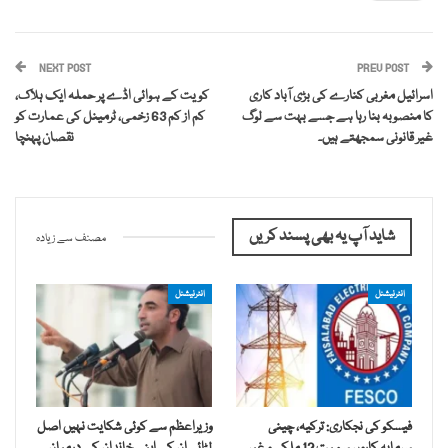
NEXT POST
PREV POST
اسرائیل مغربی کنارے کی بڑی آباد کاری
کویت کے ہوائی اڈے پر حملہ ایک ہلاک،
کا منصوبہ بنا رہا ہے جسے بہت سے لوگ
کم از کم 63 زخمی، ٹرمینل کی عمارت کو
غیر قانونی سمجھتے ہیں۔
نقصان پہنچا
شاید آپ یہ بھی پسند کریں
مصنف سے زیادہ
انٹرنیشنل
انٹرنیشنل
فیسکو کی نجکاری: ترکیہ، چینی
وزیراعظم سے کوئی شکایت نہیں اصل