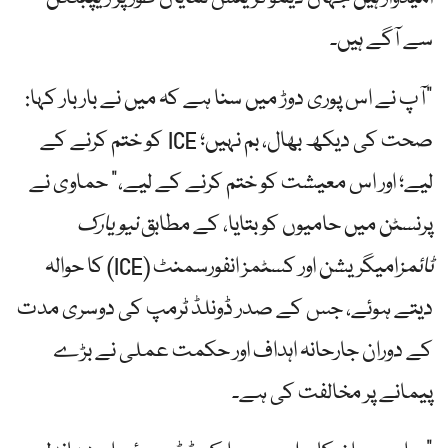
سے آگے ہیں۔
"آپ نے اس پوری دوڑ میں سنا ہے کہ میں نے بار بار کہا:
صحت کی دیکھ بھال، بم نہیں؛ ICE کو ختم کرنے کے
لیے؛ اور اس معیشت کو ختم کرنے کے لیے،” حماوی نے
پرنسٹن میں حامیوں کو بتایا، کے مطابق
نیویارک
ٹائمز
امیگریشن اور کسٹمز انفورسمنٹ (ICE) کا حوالہ
دیتے ہوئے، جس کے صدر ڈونلڈ ٹرمپ کی دوسری مدت
کے دوران جارحانہ اہداف اور حکمت عملی نے بڑے
پیمانے پر مخالفت کی ہے۔