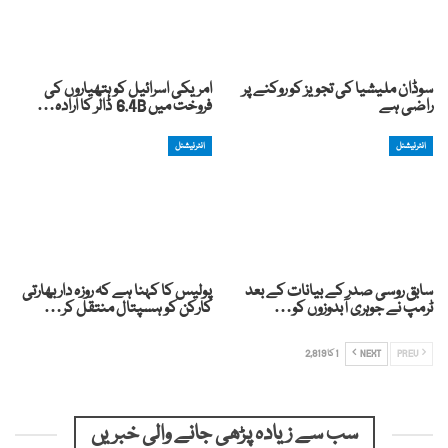
سوڈان ملیشیا کی تجویز کو روکنے پر
امریکی اسرائیل کو ہتھیاروں کی
راضی ہے
فروخت میں 6.4B ڈالر کا ارادہ…
انٹرنیشنل
انٹرنیشنل
سابق روسی صدر کے بیانات کے بعد
پولیس کا کہنا ہے کہ روزہ دار بھارتی
ٹرمپ نے جوہری آبدوزوں کو…
کارکن کو ہسپتال منتقل کر…
PREV
NEXT
1 کا 2,819
سب سے زیادہ پڑھی جانے والی خبریں