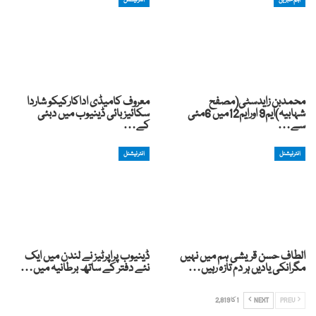
محمدبن زایدسٹی(مصفح
معروف کامیڈی اداکارکیکو شاردا
شہابیہ)ایم9 اورایم12میں 6مئی
سکائیز بائی ڈینیوب میں دبئی
سے…
کے…
انٹرنیشنل
انٹرنیشنل
الطاف حسن قریشی ہم میں نہیں
ڈینیوب پراپرٹیز نے لندن میں ایک
مگرانکی یادیں ہر دم تازہ رہیں…
نئے دفتر کے ساتھ برطانیہ میں…
PREV
NEXT
1 کا 2,819