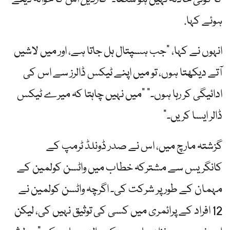
ہوئے کہا.
انہوں نے کہا، "جب ہسپتال ہل جاتا ہے، اور میں لاشیں
آتے دیکھتا ہوں، تو میں اپنے ٹیکس ڈالرز سے اس کی
ادائیگی کر رہا ہوں۔” "میں نہیں چاہتا کہ میرے ٹیکس
ڈالر ایسا کریں۔”
گزشتہ مارچ میں، اس نے صدر ڈونلڈ ٹرمپ کے
کانگریس سے مشترکہ خطاب میں واٹسن کولمین کے
مہمان کے طور پر شرکت کی۔ اگرچہ واٹسن کولمین نے
12 افراد کے پرائمری میں کسی کی توثیق نہیں کی، لیکن