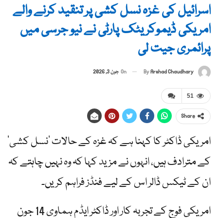
اسرائیل کی غزہ نسل کشی پر تنقید کرنے والے
امریکی ڈیموکریٹک پارٹی نے نیو جرسی میں
پرائمری جیت لی
By
Arshad Chaudhary
On
جون 3, 2026
51
Share
امریکی ڈاکٹر کا کہنا ہے کہ غزہ کے حالات ‘نسل کشی’
کے مترادف ہیں، انہوں نے مزید کہا کہ وہ نہیں چاہتے کہ
ان کے ٹیکس ڈالر اس کے لیے فنڈز فراہم کریں۔
امریکی فوج کے تجربہ کار اور ڈاکٹر ایڈم ہماوی 14 جون