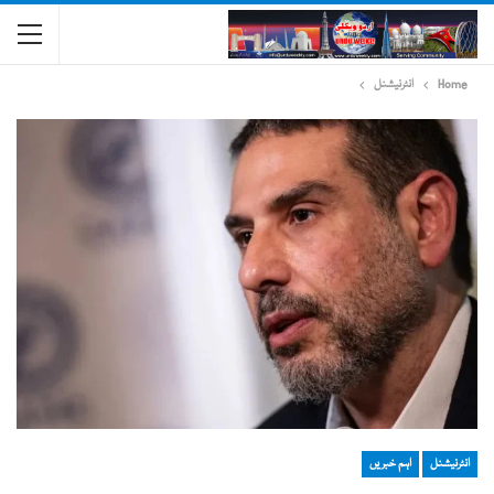
Home
انٹرنیشنل
انٹرنیشنل
اہم خبریں