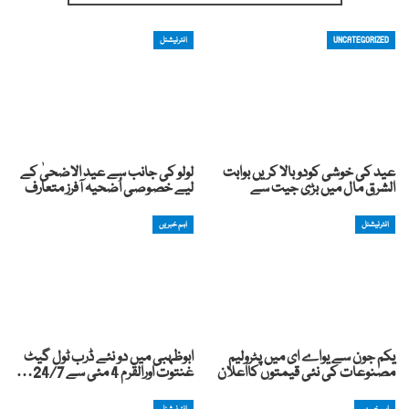
UNCATEGORIZED
انٹرنیشنل
عید کی خوشی کودوبالا کریں بوابت
لولو کی جانب سے عید الاضحیٰ کے
الشرق مال میں بڑی جیت سے
لیے خصوصی اُضحیہ آفرز متعارف
انٹرنیشنل
اہم خبریں
یکم جون سے یواے ای میں پٹرولیم
ابوظہبی میں دو نئے ڈرب ٹول گیٹ
مصنوعات کی نئی قیمتوں کااعلان
غنتوت اورالقرم 4 مئی سے 24/7…
اہم خبریں
انٹرنیشنل