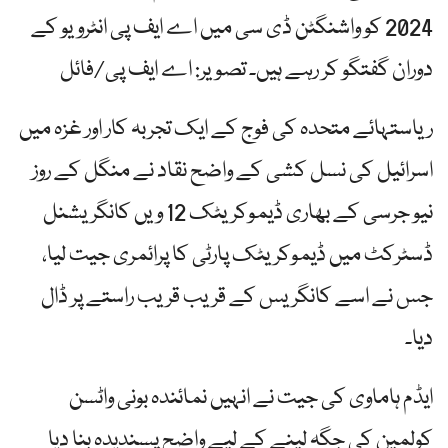
2024 کو واشنگٹن ڈی سی میں اے ایف پی انٹرویو کے
دوران گفتگو کر رہے ہیں۔ تصویر: اے ایف پی/فائل
ریاستہائے متحدہ کی فوج کے ایک تجربہ کار اور غزہ میں
اسرائیل کی نسل کشی کے واضح نقاد نے منگل کے روز
نیو جرسی کے بھاری ڈیموکریٹک 12 ویں کانگریشنل
ڈسٹرکٹ میں ڈیموکریٹک پارٹی کا پرائمری جیت لیا،
جس نے اسے کانگریس کے قریب قریب راستے پر ڈال
دیا۔
ایڈم ہاماوی کی جیت نے انہیں نمائندہ بونی واٹسن
کولمین کی جگہ لینے کے لیے واضح پسندیدہ بنا دیا