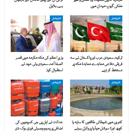
سرمایہ کاروں سمیت 12 ملکی و غیر
لڑائی ان کے اپنے خاندان کے درمیان
ملکی گروپ میدان میں
ہے، بلاول
انٹرنیشنل
انٹرنیشنل
ترکیہ، سعودی عرب اور پاکستان نے سہ
وزیرِ اعظم کی مکہ مکرمہ میں قصر
فریقی دفاعی معاہدے معاہدۂ مکہ پر
الصفا آمد، سعودی ولی عہد نے
دستخط کر دیے
استقبال کیا.
انٹرنیشنل
انٹرنیشنل
کنویں میں شیطانی طاقتوں کا سایہ یا
عدالت نے ایل پی جی کمپنیوں کی
کچھ اور؟ سوشل میڈیا پر وائرل ہونے
اضافی پریمیم وصولی فوری روک دی