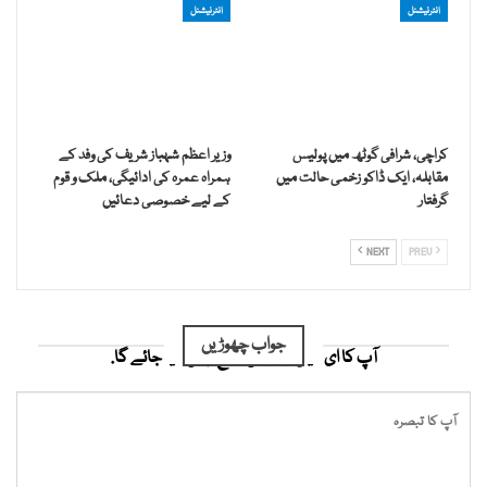
انٹرنیشنل
انٹرنیشنل
کراچی، شرافی گوٹھ میں پولیس
وزیر اعظم شہباز شریف کی وفد کے
مقابلہ، ایک ڈاکو زخمی حالت میں
ہمراہ عمرہ کی ادائیگی، ملک و قوم
گرفتار
کے لیے خصوصی دعائیں
NEXT
PREV
جواب چھوڑیں
آپ کا ای میل ایڈریس شائع نہیں کیا جائے گا.