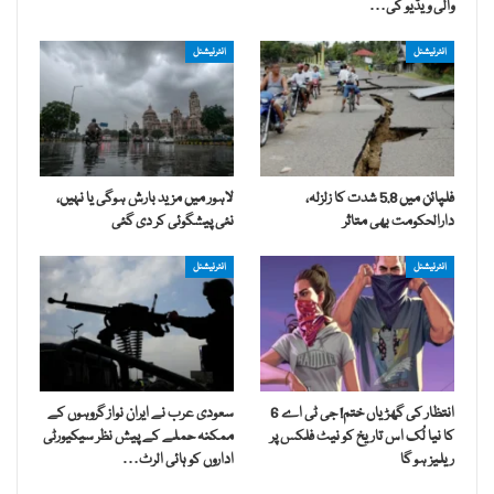
والی ویڈیو کی…
انٹرنیشنل
انٹرنیشنل
فلپائن میں 5.8 شدت کا زلزلہ،
لاہور میں مزید بارش ہوگی یا نہیں،
دارالحکومت بھی متاثر
نئی پیشگوئی کر دی گئی
انٹرنیشنل
انٹرنیشنل
انتظار کی گھڑیاں ختم! جی ٹی اے 6
سعودی عرب نے ایران نواز گروہوں کے
کا نیا لُک اس تاریخ کو نیٹ فلکس پر
ممکنہ حملے کے پیش نظر سیکیورٹی
ریلیز ہو گا
اداروں کو ہائی الرٹ…