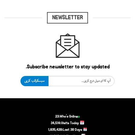
NEWSLETTER
Subscribe newsletter to stay updated.
سبسکرائب کریں
23
Who's Online:
34,514
Visits Today:
1,035,420
Last 30 Days: