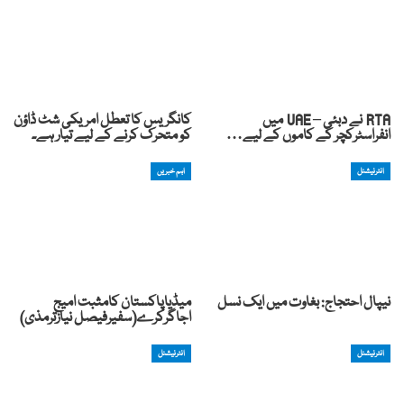
RTA نے دبئی – UAE میں
کانگریس کا تعطل امریکی شٹ ڈاؤن
انفراسٹرکچر کے کاموں کے لیے…
کو متحرک کرنے کے لیے تیار ہے۔
انٹرنیشنل
اہم خبریں
نیپال احتجاج: بغاوت میں ایک نسل
میڈیاپاکستان کامثبت امیج
اجاگرکرے(سفیرفیصل نیازترمذی)
انٹرنیشنل
انٹرنیشنل