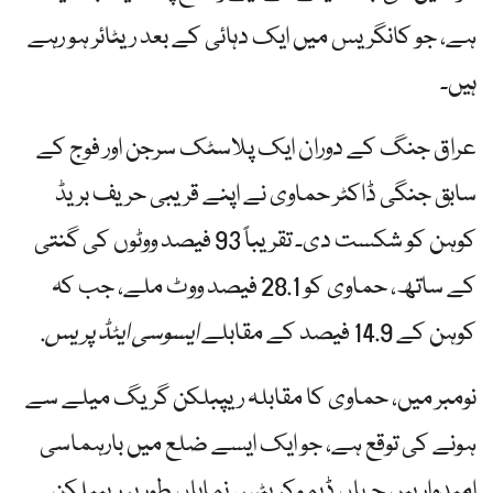
ہے، جو کانگریس میں ایک دہائی کے بعد ریٹائر ہو رہے
ہیں۔
عراق جنگ کے دوران ایک پلاسٹک سرجن اور فوج کے
سابق جنگی ڈاکٹر حماوی نے اپنے قریبی حریف بریڈ
کوہن کو شکست دی۔ تقریباً 93 فیصد ووٹوں کی گنتی
کے ساتھ، حماوی کو 28.1 فیصد ووٹ ملے، جب کہ
کوہن کے 14.9 فیصد کے مقابلے
ایسوسی ایٹڈ پریس
.
نومبر میں، حماوی کا مقابلہ ریپبلکن گریگ میلے سے
ہونے کی توقع ہے، جو ایک ایسے ضلع میں بارہماسی
امیدوار ہیں جہاں ڈیموکریٹس نمایاں طور پر ریپبلکن