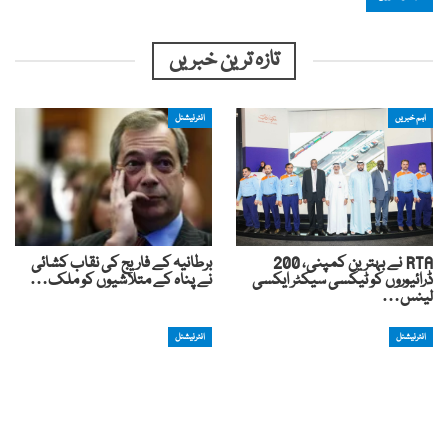
تازہ ترین خبریں
اہم خبریں
انٹرنیشنل
RTA نے بہترین کمپنی، 200
برطانیہ کے فاریج کی نقاب کشائی
ڈرائیوروں کو ٹیکسی سیکٹر ایکسی
نے پناہ کے متلاشیوں کو ملک…
لینس…
انٹرنیشنل
انٹرنیشنل