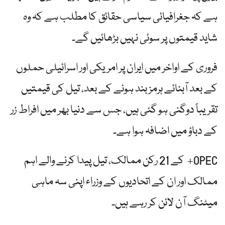
ہے کہ جغرافیائی سیاسی حقائق کا مطلب ہے کہ وہ
شاید قیمتوں پر سوئی نہیں بڑھائیں گے۔
فروری کے اواخر میں ایران پر امریکی اور اسرائیلی حملوں
کے بعد آبنائے ہرمز بند ہونے کے بعد، تیل کی قیمتیں
تقریباً دوگنی ہو گئی ہیں، جس سے دنیا بھر میں افراط زر
کے دباؤ میں اضافہ ہوا ہے۔
OPEC+ کے 21 رکن ممالک، تیل پیدا کرنے والے اہم
ممالک اور ان کے اتحادیوں کے وزراء اپنی سہ ماہی
میٹنگ آن لائن کر رہے ہیں۔