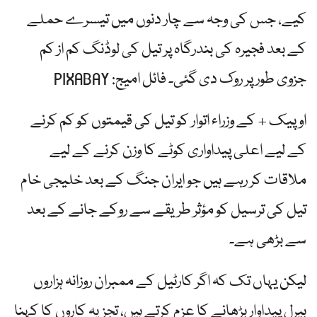
کیے، جس کی وجہ سے چار دنوں میں تیسرے حملے
کے بعد فجیرہ کی بندرگاہ پر تیل کی لوڈنگ کم از کم
جزوی طور پر روک دی گئی۔ فائل امیج: PIXABAY
اوپیک + کے وزراء اتوار کو تیل کی قیمتوں کو کم کرنے
کے لیے اعلی پیداواری کوٹے کا وزن کرنے کے لیے
ملاقات کر رہے ہیں جو ایران جنگ کے بعد خلیجی خام
تیل کی ترسیل کو مؤثر طریقے سے روکے جانے کے بعد
سے بڑھی ہے۔
لیکن یہاں تک کہ اگر کارٹیل کے ممبران روزانہ ہزاروں
بیرل پیداوار بڑھانے کا عزم کرتے ہیں، تجزیہ کاروں کا کہنا