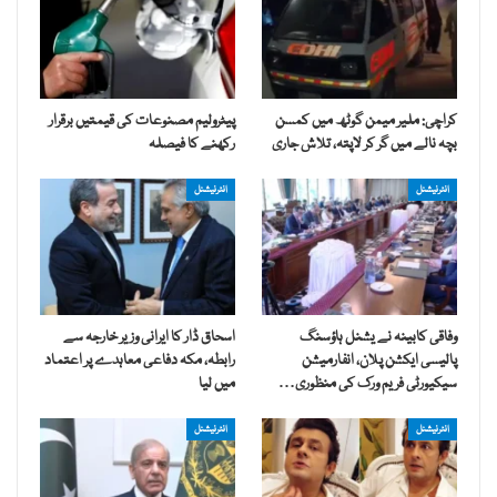
کراچی: ملیر میمن گوٹھ میں کمسن
پیٹرولیم مصنوعات کی قیمتیں برقرار
بچہ نالے میں گر کر لاپتہ، تلاش جاری
رکھنے کا فیصلہ
انٹرنیشنل
انٹرنیشنل
وفاقی کابینہ نے یشنل ہاؤسنگ
اسحاق ڈار کا ایرانی وزیر خارجہ سے
پالیسی ایکشن پلان، انفارمیشن
رابطہ، مکہ دفاعی معاہدے پر اعتماد
سیکیورٹی فریم ورک کی منظوری…
میں لیا
انٹرنیشنل
انٹرنیشنل