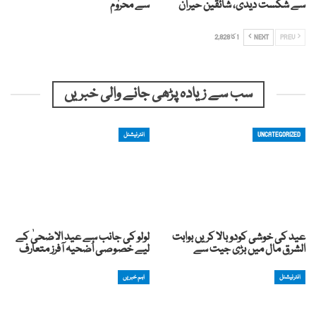
سے شکست دیدی، شائقین حیران
سے محروم
PREV
NEXT
1 کا 2,828
سب سے زیادہ پڑھی جانے والی خبریں
UNCATEGORIZED
انٹرنیشنل
عید کی خوشی کودوبالا کریں بوابت
لولو کی جانب سے عید الاضحیٰ کے
الشرق مال میں بڑی جیت سے
لیے خصوصی اُضحیہ آفرز متعارف
انٹرنیشنل
اہم خبریں