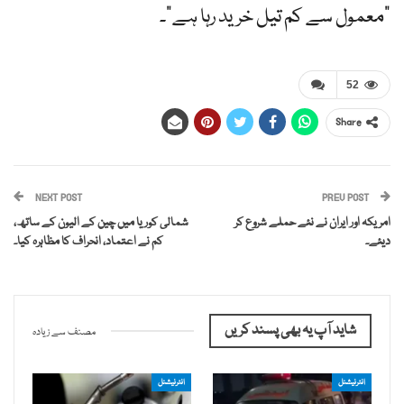
"معمول سے کم تیل خرید رہا ہے”۔
52
Share
NEXT POST
PREV POST
امریکہ اور ایران نے نئے حملے شروع کر
شمالی کوریا میں چین کے الیون کے ساتھ،
دیئے۔
کم نے اعتماد، انحراف کا مظاہرہ کیا۔
شاید آپ یہ بھی پسند کریں
مصنف سے زیادہ
انٹرنیشنل
انٹرنیشنل