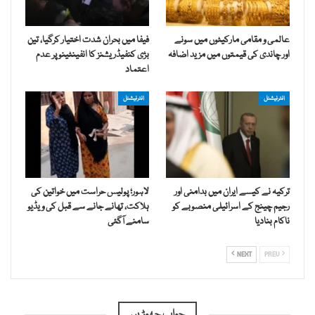
عالمی و مقامی مارکیٹوں میں سونے
فیفا میں بحران شدت اختیار کرگیا، تین
اور چاندی کی قیمتوں میں مزید اضافہ
بڑی کنفیڈریشنز کا انفینٹینو پر عدم
اعتماد
انٹرنیشنل
انٹرنیشنل
ترکیہ نے کیسے ایران میں بدامنی اور
لاہور؛ پولیس حراست میں خواتین کی
رجیم چینج کے اسرائیلی منصوبے کو
ہلاکت، تھانے جانے سے قبل کی ویڈیو
ناکام بنادیا
سامنے آگئی
NEXT
PREV