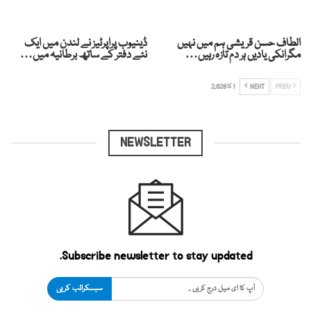
الطاف حسن قریشی ہم میں نہیں
ڈینیوب پراپرٹیز نے لندن میں ایک
مگرانکی یادیں ہر دم تازہ رہیں…
نئے دفتر کے ساتھ برطانیہ میں…
PREV
NEXT
1 کا 2,828
NEWSLETTER
Subscribe newsletter to stay updated.
سبسکرائب کریں