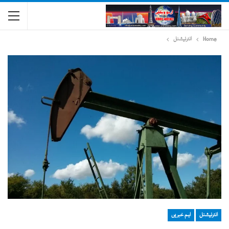
Home
انٹرنیشنل
انٹرنیشنل
اہم خبریں