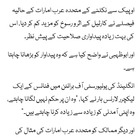
اوپیک سے نکلنے کے متحدہ عرب امارات کے حالیہ
فیصلے نے کارٹیل کے اثر و رسوخ کو مزید کم کر دیا، اس
کی بہت زیادہ پیداواری صلاحیت کے پیش نظر۔
اور ابوظہبی نے واضح کیا ہے کہ وہ پیداوار کو بڑھانا چاہتا
ہے۔
انگلینڈ کی یونیورسٹی آف برائٹن میں فنانس کے ایک
لیکچرر لارنس ہار نے کہا، "وہ ان پر حکم نہیں لگانا چاہتے،
وہ اپنی آمدنی کو زیادہ سے زیادہ کرنا چاہتے ہیں۔”
اور دیگر ممالک کو متحدہ عرب امارات کی مثال کی