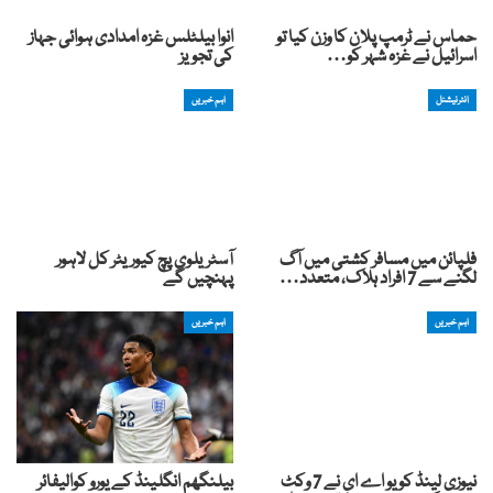
حماس نے ٹرمپ پلان کا وزن کیا تو
انوا بیلٹلس غزہ امدادی ہوائی جہاز
اسرائیل نے غزہ شہر کو…
کی تجویز
انٹرنیشنل
اہم خبریں
فلپائن میں مسافر کشتی میں آگ
آسٹریلوی پچ کیوریٹر کل لاہور
لگنے سے 7 افراد ہلاک، متعدد…
پہنچیں گے
اہم خبریں
اہم خبریں
نیوزی لینڈ کو یو اے ای نے 7 وکٹ
بیلنگھم انگلینڈ کے یورو کوالیفائر