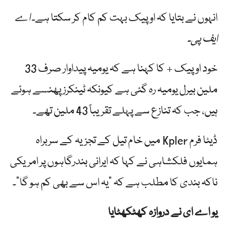
انہوں نے بتایا کہ اوپیک بہت کم کام کر سکتا ہے۔
اے
ایف پی۔
خود اوپیک + کا کہنا ہے کہ یومیہ پیداوار صرف 33
ملین بیرل یومیہ رہ گئی ہے کیونکہ ٹینکرز پھنسے ہوئے
ہیں، جب کہ تنازع سے پہلے تقریباً 43 ملین تھے۔
ڈیٹا فرم Kpler میں خام تیل کے تجزیہ کے سربراہ
ہمایوں فلکشاہی نے کہا کہ ایرانی بندرگاہوں پر امریکی
ناکہ بندی کا مطلب ہے کہ "یہ اس سے بھی کم ہو گا”۔
یو اے ای نے دروازہ کھٹکھٹایا