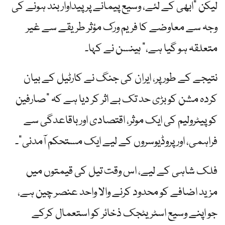
لیکن "ابھی کے لئے، وسیع پیمانے پر پیداوار بند ہونے کی
وجہ سے معاوضے کا فریم ورک مؤثر طریقے سے غیر
متعلقہ ہو گیا ہے،” ہینسن نے کہا۔
نتیجے کے طور پر، ایران کی جنگ نے کارٹیل کے بیان
کردہ مشن کو بڑی حد تک بے اثر کر دیا ہے کہ "صارفین
کو پیٹرولیم کی ایک موثر، اقتصادی اور باقاعدگی سے
فراہمی، اور پروڈیوسروں کے لیے ایک مستحکم آمدنی”۔
فلک شاہی کے لیے، اس وقت تیل کی قیمتوں میں
مزید اضافے کو محدود کرنے والا واحد عنصر چین ہے،
جو اپنے وسیع اسٹریٹجک ذخائر کو استعمال کرکے