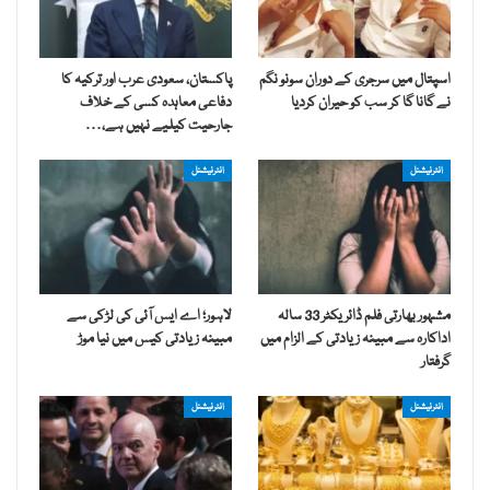
اسپتال میں سرجری کے دوران سونو نگم
پاکستان، سعودی عرب اور ترکیہ کا
نے گانا گا کر سب کو حیران کردیا
دفاعی معاہدہ کسی کے خلاف
جارحیت کیلیے نہیں ہے،…
انٹرنیشنل
انٹرنیشنل
مشہور بھارتی فلم ڈائریکٹر 33 سالہ
لاہور؛ اے ایس آئی کی لڑکی سے
اداکارہ سے مبینہ زیادتی کے الزام میں
مبینہ زیادتی کیس میں نیا موڑ
گرفتار
انٹرنیشنل
انٹرنیشنل