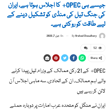
جیسے ہی OPEC+ کا اجلاس ہوتا ہے، ایران
کی جنگ تیل کی منڈی کو تشکیل دینے کے
لیے طاقت کو روکتی ہے۔
By
Arshad Chaudhary
On
جون 7, 2026
52
Share
OPEC+ کے 21 رکن ممالک کے وزراء، تیل پیدا کرنے
والے اہم ممالک، ان کے اتحادی، سہ ماہی اجلاس آن
لائن کر رہے ہیں
ایران نے منگل کو متحدہ عرب امارات پر دوبارہ حملے