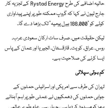
حالیہ اضافے کی طرح Rystad Energy کے تجزیہ کار
جارج لیون نے کہا کہ گروپ ممکنہ طور پر اپنے پیداواری
کوٹے کو "188,000 بیرل یومیہ” تک بڑھا دے گا۔
لیکن حقیقت میں، صرف سات ارکان سعودی عرب،
روس، عراق، کویت، قازقستان، الجیریا اور عمان کے پاس
ایسا کرنے کی صلاحیت ہے۔
کم ہوتی سپلائی
تہران کی طرف سے امریکی اور اسرائیلی حملوں کے
جوابی حملوں کی دھمکیوں نے عملی طور پر اہم آبنائے
ہرمز کو مسدود کر دیا ہے، جہاں سے عام طور پر عالمی