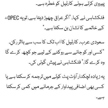
پیروی کرتے ہوئے کارٹیل کو خطرہ ہے۔
فلکشاہی نے کہا، "اگر عراق چھوڑ دیتا ہے، تو یہ OPEC+
کے خاتمے کا نشان بن سکتا ہے۔”
سعودی عرب، کارٹیل کا اب تک کا سب سے بااثر رکن،
"کسی اور کو جانے سے روکنے کے لیے جو کچھ کرے گا
وہ کرے گا،” فلکشاہی نے پیش گوئی کی۔
یہ زیادہ لچکدار آؤٹ پٹ کوٹے میں ترجمہ کر سکتا ہے یا
کسی بھی اضافی پیداوار کے جرمانے میں کمی کر سکتا
ہے۔