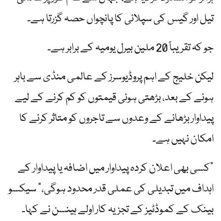
تیل اور گیس کی سپلائی کا پانچواں حصہ گزرتا ہے۔
جو کہ تقریباً 20 ملین بیرل یومیہ کے برابر ہے۔
لیکن خلیج کے اہم پروڈیوسرز کے عالمی منڈی سے باہر
ہونے کے بعد، بڑھتی ہوئی قیمتوں کو کم کرنے کے لیے
پیداوار بڑھانے کے وعدوں سے تاجروں کو متاثر کرنے کا
امکان نہیں ہے۔
"کسی بھی اعلان کردہ پیداوار میں اضافہ یا پیداوار کے
اہداف میں تبدیلی کی عملی قدر محدود ہوگی،” سیکسو
بینک کے کموڈٹیز کے تجزیہ کار اولے ہینسن نے کہا۔