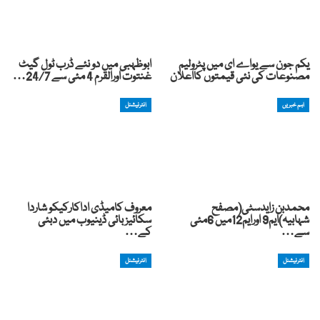
یکم جون سے یواے ای میں پٹرولیم
ابوظہبی میں دو نئے ڈرب ٹول گیٹ
مصنوعات کی نئی قیمتوں کااعلان
غنتوت اورالقرم 4 مئی سے 24/7…
اہم خبریں
انٹرنیشنل
محمدبن زایدسٹی(مصفح
معروف کامیڈی اداکارکیکو شاردا
شہابیہ)ایم9 اورایم12میں 6مئی
سکائیز بائی ڈینیوب میں دبئی
سے…
کے…
انٹرنیشنل
انٹرنیشنل