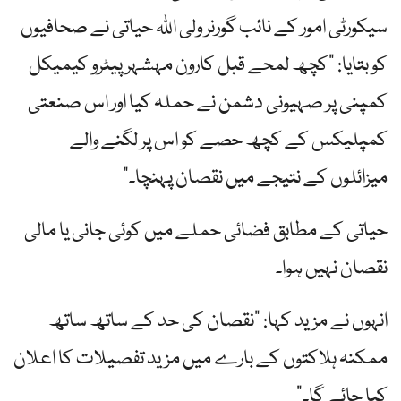
سیکورٹی امور کے نائب گورنر ولی اللہ حیاتی نے صحافیوں
کو بتایا: "کچھ لمحے قبل کارون مہشہر پیٹرو کیمیکل
کمپنی پر صہیونی دشمن نے حملہ کیا اور اس صنعتی
کمپلیکس کے کچھ حصے کو اس پر لگنے والے
میزائلوں کے نتیجے میں نقصان پہنچا۔”
حیاتی کے مطابق فضائی حملے میں کوئی جانی یا مالی
نقصان نہیں ہوا۔
انہوں نے مزید کہا: "نقصان کی حد کے ساتھ ساتھ
ممکنہ ہلاکتوں کے بارے میں مزید تفصیلات کا اعلان
کیا جائے گا۔”