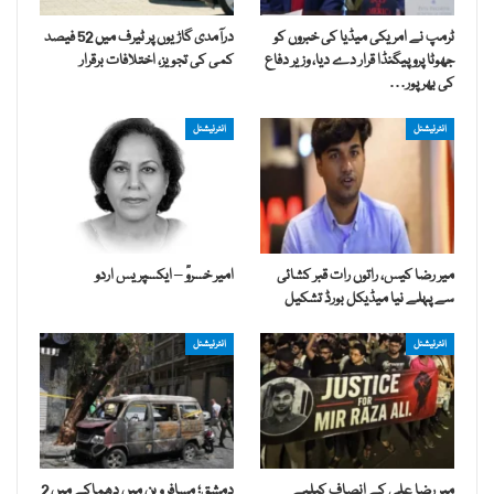
ٹرمپ نے امریکی میڈیا کی خبروں کو
درآمدی گاڑیوں پر ٹیرف میں 52 فیصد
جھوٹا پروپیگنڈا قرار دے دیا، وزیر دفاع
کمی کی تجویز، اختلافات برقرار
کی بھرپور…
انٹرنیشنل
انٹرنیشنل
میر رضا کیس، راتوں رات قبر کشائی
امیر خسروؒ – ایکسپریس اردو
سے پہلے نیا میڈیکل بورڈ تشکیل
انٹرنیشنل
انٹرنیشنل
میر رضا علی کے انصاف کیلیے
دمشق؛ مسافر وین میں دھماکے میں 2