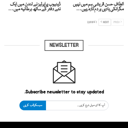
الطاف حسن قریشی ہم میں نہیں
ڈینیوب پراپرٹیز نے لندن میں ایک
مگرانکی یادیں ہر دم تازہ رہیں…
نئے دفتر کے ساتھ برطانیہ میں…
PREV
NEXT
1 کا 2,818
NEWSLETTER
Subscribe newsletter to stay updated.
سبسکرائب کریں