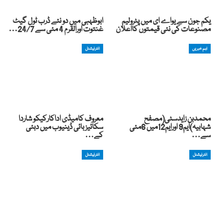
یکم جون سے یواے ای میں پٹرولیم
ابوظہبی میں دو نئے ڈرب ٹول گیٹ
مصنوعات کی نئی قیمتوں کااعلان
غنتوت اورالقرم 4 مئی سے 24/7…
اہم خبریں
انٹرنیشنل
محمدبن زایدسٹی(مصفح
معروف کامیڈی اداکارکیکو شاردا
شہابیہ)ایم9 اورایم12میں 6مئی
سکائیز بائی ڈینیوب میں دبئی
سے…
کے…
انٹرنیشنل
انٹرنیشنل