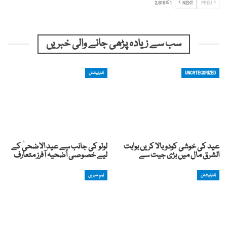
PREV
NEXT
1 کا 2,818
سب سے زیادہ پڑھی جانے والی خبریں
UNCATEGORIZED
انٹرنیشنل
عید کی خوشی کودوبالا کریں بوابت
لولو کی جانب سے عید الاضحیٰ کے
الشرق مال میں بڑی جیت سے
لیے خصوصی اُضحیہ آفرز متعارف
انٹرنیشنل
اہم خبریں