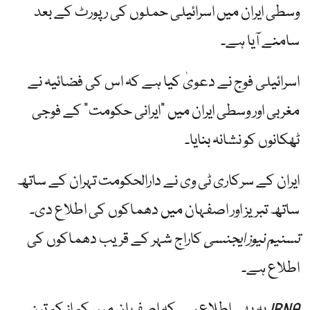
وسطی ایران میں اسرائیلی حملوں کی رپورٹ کے بعد
سامنے آیا ہے۔
اسرائیلی فوج نے دعویٰ کیا ہے کہ اس کی فضائیہ نے
مغربی اور وسطی ایران میں "ایرانی حکومت” کے فوجی
ٹھکانوں کو نشانہ بنایا۔
ایران کے سرکاری ٹی وی نے دارالحکومت تہران کے ساتھ
ساتھ تبریز اور اصفہان میں دھماکوں کی اطلاع دی۔
تسنیم نیوز ایجنسی
کاراج شہر کے قریب دھماکوں کی
اطلاع ہے۔
IRNA
یہ بھی اطلاع ہے کہ اصفہان میں کم از کم تین