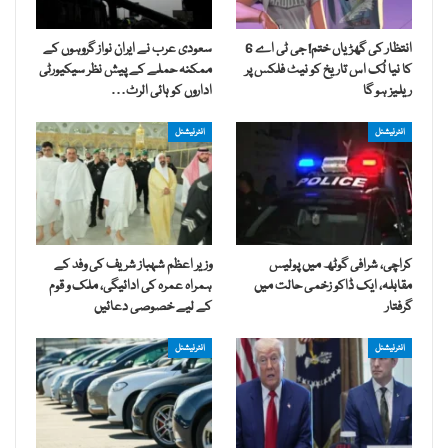
انتظار کی گھڑیاں ختم! جی ٹی اے 6
سعودی عرب نے ایران نواز گروہوں کے
کا نیا لُک اس تاریخ کو نیٹ فلکس پر
ممکنہ حملے کے پیش نظر سیکیورٹی
ریلیز ہو گا
اداروں کو ہائی الرٹ…
انٹرنیشنل
انٹرنیشنل
کراچی، شرافی گوٹھ میں پولیس
وزیر اعظم شہباز شریف کی وفد کے
مقابلہ، ایک ڈاکو زخمی حالت میں
ہمراہ عمرہ کی ادائیگی، ملک و قوم
گرفتار
کے لیے خصوصی دعائیں
انٹرنیشنل
انٹرنیشنل