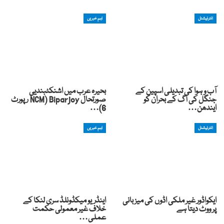
انٹرنیشنل
اہم خبریں
آب و ہوا کی تبدیلی اسپین کے
بحیرہ عرب میں اشنکٹبندیی
جنگل کی آگ کے بحران کو
صورتحال Biparjoy (NCM رپورٹ
ایندھن…
6)…
انٹرنیشنل
اہم خبریں
ایکواڈور غیر ملکی اڈوں کی میزبانی
اینڈریو میکڈونلڈ سری لنکا کے
پر ووٹ دیتا ہے
خلاف غیر معمولی حکمت
عملی…