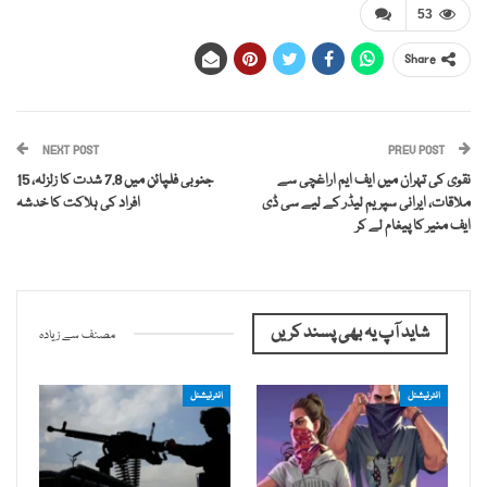
53
Share
NEXT POST
PREV POST
نقوی کی تہران میں ایف ایم اراغچی سے
جنوبی فلپائن میں 7.8 شدت کا زلزلہ، 15
ملاقات، ایرانی سپریم لیڈر کے لیے سی ڈی
افراد کی ہلاکت کا خدشہ
ایف منیر کا پیغام لے کر
شاید آپ یہ بھی پسند کریں
مصنف سے زیادہ
انٹرنیشنل
انٹرنیشنل