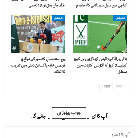
کراچی میں سول سوسائٹی کا احتجاج
افراد جاں بحق اور 13 زخمی
انٹرنیشنل
انٹرنیشنل
ہاکی ورلڈکپ: قومی کھلاڑیوں اور کوچز
یومِ استحصالِ کشمیرکے موقع پر
کیلیے 2 کروڑ کا الاؤنس اکاؤنٹ میں
قونصل خانہ پاکستان دبئی میں تقریب
منتقل
کاانعقاد
NEXT
PREV
جواب چھوڑیں
آپ کا ای میل ایڈریس شائع نہیں کیا جائے گا.