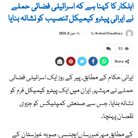
اہلکار کا کہنا ہے کہ اسرائیلی فضائی حملے
نے ایرانی پیٹرو کیمیکل تنصیب کو نشانہ بنایا
By
Arshad Chaudhary
On
جون 8, 2026
53
Share
ایرانی حکام کے مطابق، پیر کے روز ایک اسرائیلی فضائی
حملے نے مہشہر، ایران میں ایک پیٹرو کیمیکل فرم کو
نشانہ بنایا، جس سے صنعتی کمپلیکس کو جزوی
نقصان پہنچا۔
کے مطابق
مہر خبررساں ایجنسی،
صوبہ خوزستان کے