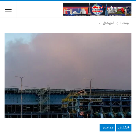
Home
انٹرنیشنل
انٹرنیشنل
اہم خبریں