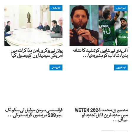
اہم خبریں
انٹرنیشنل
آفریدی نے شاہین کو تنقید کا نشانہ
پوتن نے یوکرین امن مذاکرات میں
بنایا، شاداب کو مشورہ دیا…
امریکی عہدیداروں کو وصول کیا
اہم خبریں
انٹرنیشنل
منصور بن محمد WETEX 2024
فرانسیسی سرجن جوئیل لی سکورنک
میں جدید ترین قابل تجدید اور
، جو 299 مریضوں کو بدسلوکی…
صاف…