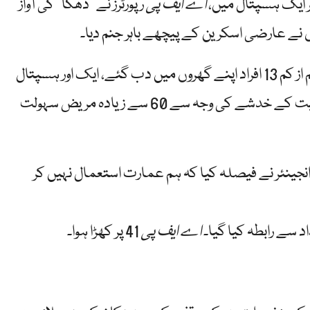
 ایک ہسپتال میں،
اے ایف پی
رپورٹرز نے "دھکا” کی آواز
نے عارضی اسکرین کے پیچھے باہر جنم دیا۔
گلان میونسپلٹی میں، جہاں مٹی کے تودے گرنے سے کم از کم 13 افراد اپنے گھروں میں دب گئے، ایک اور ہسپتال
عمارت کی ساختی سالمیت کے خدشے کی وجہ سے 60 سے زیادہ مریض سہولت
 انجینئر نے فیصلہ کیا کہ ہم عمارت استعمال نہیں کر
 سے رابطہ کیا گیا۔
اے ایف پی
41 پر کھڑا ہوا۔