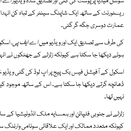
سوشل میڈیا پر پوسٹ کی گئی اور تصدیق شدہ ویڈیوز
اے ای
ریسٹورنٹ کے ساتھ ایک شاپنگ سینٹر کے تباہ کن انہدام
عمارت دوسری جگہ گر گئی۔
کی طرف سے تصدیق ایک اور ویڈیو میں
اے ایف پی
، اسکو
ہوئے دیکھا جا سکتا ہے کیونکہ زلزلے کے جھٹکوں نے انہیں
اسکول کے آفیشل فیس بک پیج پر اپ لوڈ کی گئی ویڈیو 
ڈھانچہ گرتے دیکھا جا سکتا ہے۔ اس کے ساتھ موجود کیپ
نہیں تھا۔
زلزلے نے جنوبی فلپائن اور ہمسایہ ملک انڈونیشیا کے ساحل
کیونکہ متعدد ممالک اور ایک علاقائی سونامی وارننگ 