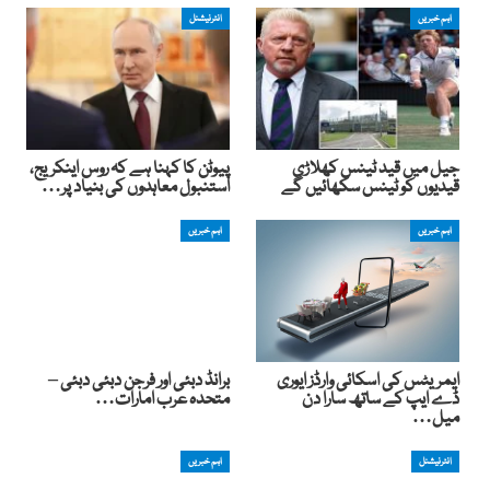
اہم خبریں
انٹرنیشنل
جیل میں قید ٹینس کھلاڑی
پیوٹن کا کہنا ہے کہ روس اینکریج،
قیدیوں کو ٹینس سکھائیں گے
استنبول معاہدوں کی بنیاد پر…
اہم خبریں
اہم خبریں
ایمریٹس کی اسکائی وارڈز ایوری
برانڈ دبئی اور فرجن دبئی دبئی –
ڈے ایپ کے ساتھ سارا دن
متحدہ عرب امارات…
میل…
انٹرنیشنل
اہم خبریں