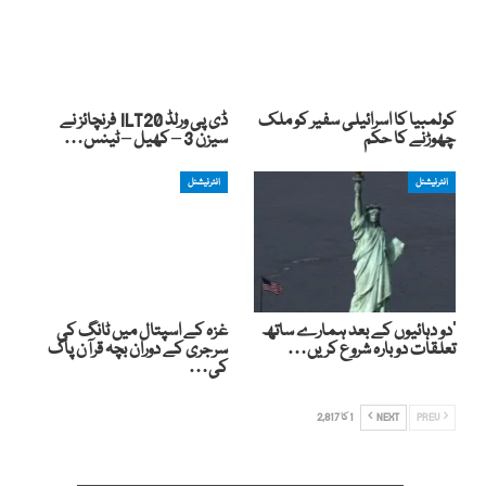
کولمبیا کا اسرائیلی سفیر کو ملک
ڈی پی ورلڈ ILT20 فرنچائز نے
چھوڑنے کا حکم
سیزن 3 – کھیل – ٹینس…
انٹرنیشنل
انٹرنیشنل
‘دو دہائیوں کے بعد ہمارے ساتھ
غزہ کے اسپتال میں ٹانگ کی
تعلقات دوبارہ شروع کریں…
سرجری کے دوران بچہ قرآن پاک
کی…
PREV
NEXT
1 کا 2,817