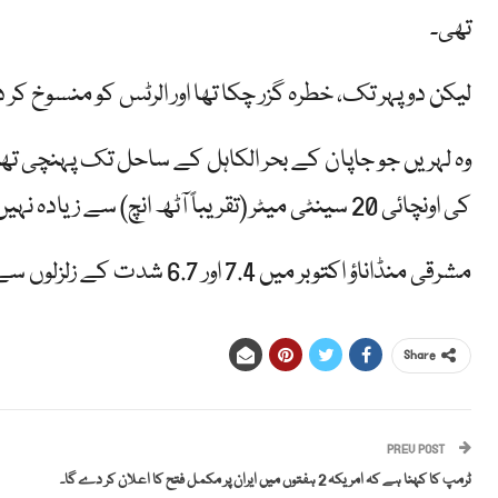
تھی۔
لیکن دوپہر تک، خطرہ گزر چکا تھا اور الرٹس کو منسوخ کر دی
وہ لہریں جو جاپان کے بحر الکاہل کے ساحل تک پہنچی تھی
کی اونچائی 20 سینٹی میٹر (تقریباً آٹھ انچ) سے زیادہ نہیں بتائی گئی۔
مشرقی منڈاناؤ اکتوبر میں 7.4 اور 6.7 شدت کے زلزلوں سے لرز اٹھا تھا جس میں کم از کم آٹھ افراد ہلاک ہوئے تھے۔
Share
PREV POST
ٹرمپ کا کہنا ہے کہ امریکہ 2 ہفتوں میں ایران پر مکمل فتح کا اعلان کر دے گا۔