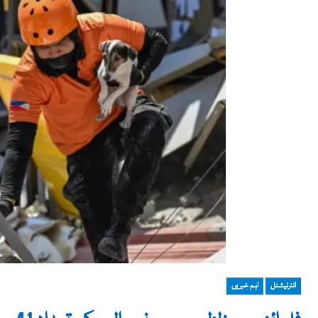
انٹرنیشنل
اہم خبریں