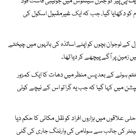
ف پی
پیر کو جنرل سینٹوس میں جولیبی فاسٹ فوڈ
 کو دکھایا گیا، جب کہ ایک غیرمقبول اسکول کی
ل کے نوجوان بچوں کو اپنے اساتذہ کی بانہوں میں چیختے
 زمین پر آگے پیچھے کر دیا تھا۔
ختم ہونے کے بعد پس منظر میں دھات کا ایک کمزور
شن میں کہا گیا کہ جب یہ گرا تو اس کے نیچے کوئی
ی علاقوں میں ہزاروں افراد کو نقل مکانی کا حکم دیا
سینٹر کی جانب سے سونامی کی وارننگ جاری کی گئی