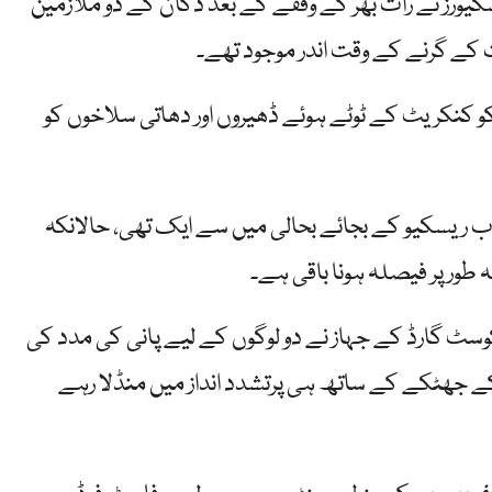
یورز نے رات بھر کے وقفے کے بعد دکان کے دو ملازمین
 کے گرنے کے وقت اندر موجود تھے۔
کو کنکریٹ کے ٹوٹے ہوئے ڈھیروں اور دھاتی سلاخوں کو
اب ریسکیو کے بجائے بحالی میں سے ایک تھی، حالانکہ
ہ طور پر فیصلہ ہونا باقی ہے۔
وسٹ گارڈ کے جہاز نے دو لوگوں کے لیے پانی کی مدد کی
ے کے جھٹکے کے ساتھ ہی پرتشدد انداز میں منڈلا رہے