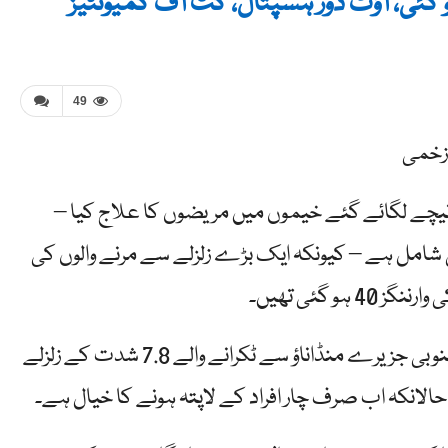
49
نیچے لگائے گئے خیموں میں مریضوں کا علاج کیا –
 شامل ہے – کیونکہ ایک بڑے زلزلے سے مرنے والوں کی
 گئی تھیں۔
قومی اور مقامی ڈیزاسٹر ایجنسیوں کے مطابق، پیر کے روز جنوبی جزیرے منڈاناؤ سے ٹکرانے والے 7.8 شدت کے زلزلے