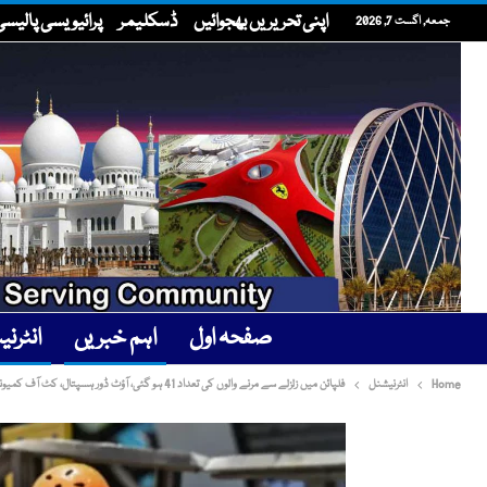
اپنی تحریریں بھجوائیں
ڈسکلیمر
پرائیویسی پالیسی
جمعہ, اگست 7, 2026
صفحہ اول
اہم خبریں
انٹرن
Home
انٹرنیشنل
فلپائن میں زلزلے سے مرنے والوں کی تعداد 41 ہو گئی، آؤٹ ڈور ہسپتال، کٹ آف کمیونٹیز