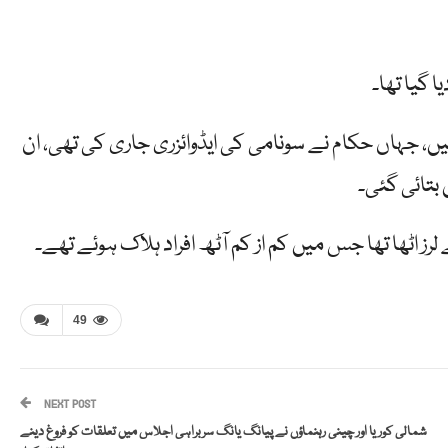
ا گیا تھا۔
ں، جہاں حکام نے سونامی کی ایڈوائزری جاری کی تھی، ان
49
NEXT POST
شمالی کوریا اور چینی رہنماؤں نے پیانگ یانگ سربراہی اجلاس میں تعلقات کو فروغ دینے