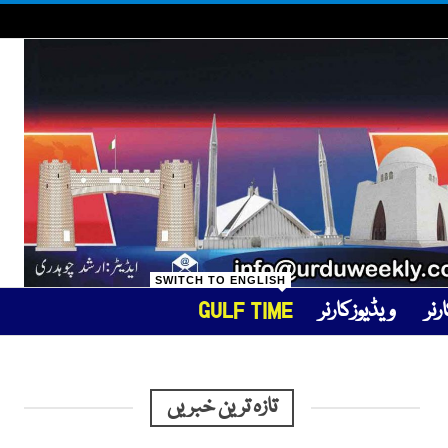
SWITCH TO ENGLISH
نر
ویڈیوزکارنر
GULF TIME
تازہ ترین خبریں