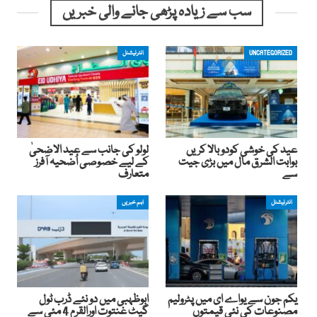
سب سے زیادہ پڑھی جانے والی خبریں
UNCATEGORIZED
انٹرنیشنل
عید کی خوشی کودوبالا کریں
لولو کی جانب سے عید الاضحیٰ
بوابت الشرق مال میں بڑی جیت
کے لیے خصوصی اُضحیہ آفرز
سے
متعارف
انٹرنیشنل
اہم خبریں
یکم جون سے یواے ای میں پٹرولیم
ابوظہبی میں دو نئے ڈرب ٹول
مصنوعات کی نئی قیمتوں
گیٹ غنتوت اورالقرم 4 مئی سے