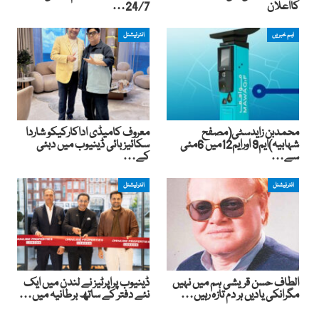
کااعلان
24/7…
اہم خبریں
انٹرنیشنل
محمدبن زایدسٹی(مصفح
معروف کامیڈی اداکارکیکو شاردا
شہابیہ)ایم9 اورایم12میں 6مئی
سکائیز بائی ڈینیوب میں دبئی
سے…
کے…
انٹرنیشنل
انٹرنیشنل
الطاف حسن قریشی ہم میں نہیں
ڈینیوب پراپرٹیز نے لندن میں ایک
مگرانکی یادیں ہر دم تازہ رہیں…
نئے دفتر کے ساتھ برطانیہ میں…