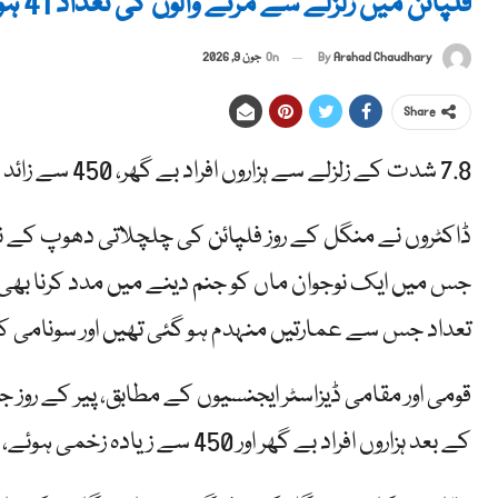
فلپائن میں زلزلے سے مرنے والوں کی تعداد 41 ہو گئی، آؤٹ ڈور ہسپتال، کٹ آف کمیونٹیز
By
Arshad Chaudhary
On
جون 9, 2026
Share
7.8 شدت کے زلزلے سے ہزاروں افراد بے گھر، 450 سے زائد زخمی
ڈاکٹروں نے منگل کے روز فلپائن کی چلچلاتی دھوپ کے 
جس میں ایک نوجوان ماں کو جنم دینے میں مدد کرنا بھی
تعداد جس سے عمارتیں منہدم ہو گئی تھیں اور سونامی کی وارننگز 40 ہو
کے بعد ہزاروں افراد بے گھر اور 450 سے زیادہ زخمی ہوئے، حالانکہ اب صرف چار افراد کے لاپتہ ہونے کا خیال ہے۔