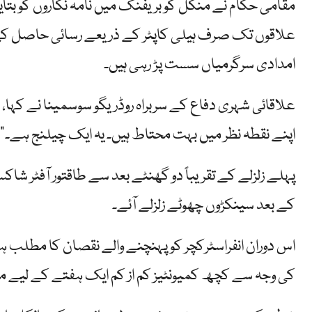
مقامی حکام نے منگل کو بریفنگ میں نامہ نگاروں کو بتا
علاقوں تک صرف ہیلی کاپٹر کے ذریعے رسائی حاصل ک
امدادی سرگرمیاں سست پڑ رہی ہیں۔
علاقائی شہری دفاع کے سربراہ روڈریگو سوسمینا نے کہا، "
اپنے نقطہ نظر میں بہت محتاط ہیں۔ یہ ایک چیلنج ہے۔”
پہلے زلزلے کے تقریباً دو گھنٹے بعد سے طاقتور آفٹر شا
کے بعد سینکڑوں چھوٹے زلزلے آئے۔
اس دوران انفراسٹرکچر کو پہنچنے والے نقصان کا مطلب ہ
کی وجہ سے کچھ کمیونٹیز کم از کم ایک ہفتے کے لیے م