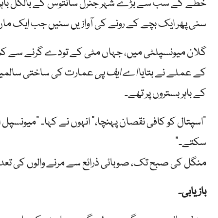
خطے کے سب سے بڑے شہر جنرل سانتوس کے بالکل باہر
سنی پھر ایک بچے کے رونے کی آوازیں سنیں جب ایک ماں 
کے عملے نے بتایا
اے ایف پی
کے باہر بستروں پر تھے۔
"اسپتال کو کافی نقصان پہنچا،” انہوں نے کہا۔ "میونسپل
سکتے۔”
منگل کی صبح تک، صوبائی ذرائع سے مرنے والوں کی تعداد
بازیابی۔