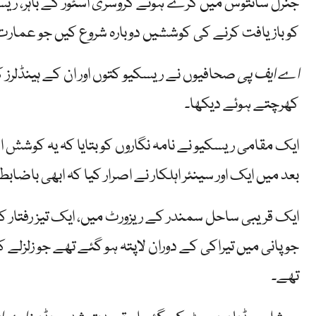
جنرل سانتوس میں گرے ہوئے گروسری اسٹور کے باہر، ریسک
کو بازیافت کرنے کی کوششیں دوبارہ شروع کیں جو عمارت
اے ایف پی
صحافیوں نے ریسکیو کتوں اور ان کے ہینڈلرز 
کھرچتے ہوئے دیکھا۔
ایک مقامی ریسکیو نے نامہ نگاروں کو بتایا کہ یہ کوشش 
بعد میں ایک اور سینئر اہلکار نے اصرار کیا کہ ابھی باضابط
ایک قریبی ساحل سمندر کے ریزورٹ میں، ایک تیز رفتار ک
جو پانی میں تیراکی کے دوران لاپتہ ہو گئے تھے جو زلزل
تھے۔