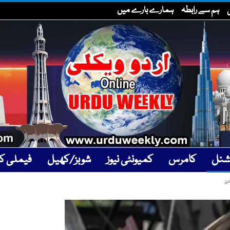
ہم سے رابطہ
ہمارے بارے میں
یشنل
کامرس
کمیونٹی نیوز
شوبز/کھیل
فیملی کار