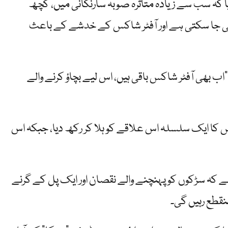
یا کہ سب سے زیادہ متاثرہ صوبہ سارنگانی میں، کچھ
ی جا سکتی ہے اور آفٹر شاکس کے خدشے کے باعث
اب بھی آفٹر شاکس باقی ہیں، اس لیے بچاؤ کرنے والے
کس کا ایک سلسلہ اس علاقے کو ہلا کر رکھ دیا، جبکہ اس
ے کہ سڑکوں کو پہنچنے والے نقصان اور ایک پل کے گرنے
نقطع رہیں گی۔