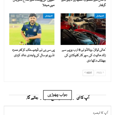
5 سال سے مطلوب اشتہاری لاہور سے
خبروں‘کی پوسٹ سے مداح تشویش
گرفتار
میں مبتلا
انٹرنیشنل
انٹرنیشنل
’مائی ٹوائز‘، رونالڈو نے 8 ارب روپے سے
پی سی بی نے ڈومیسٹک کرکٹر حمزہ
زائد مالیت کی سپر کار کلیکشن کی
نذر پر دو سال کی پابندی عائد کردی
جھلک دکھا دی
NEXT
PREV
جواب چھوڑیں
آپ کا ای میل ایڈریس شائع نہیں کیا جائے گا.