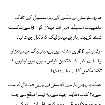
مانچسٹر سٹی نے ہفتے کے روز استنبول کے اتاترک
اولمپیئٹ اسٹیڈیم میں انٹر میلان کو 1-0 سے شکست
دے کر پہلی بار چیمپئنز لیگ کا ٹائٹل جیت لیا۔
روڈری نے 68ویں منٹ میں پریمیئر لیگ چیمپئنز اور
ایف اے کپ کے فاتحین کو اس سیزن میں ٹرافیوں کا
تگنا مکمل کرتے ہوئے دیکھا۔
جبکہ یہ پہلی بار ہے کہ سٹی نے یورپی فٹ بال کا سب
سے بڑا کلب مقابلہ جیتا ہے، یہ تیسرا موقع ہے جب
Pep Guardiola نے بطور کوچ ٹرافی اپنے نام کی ہے۔