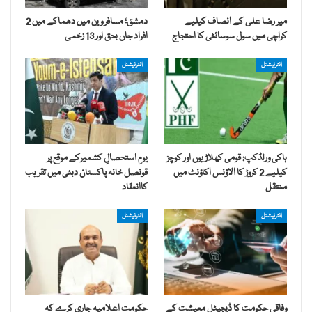
میر رضا علی کے انصاف کیلیے
دمشق؛ مسافر وین میں دھماکے میں 2
کراچی میں سول سوسائٹی کا احتجاج
افراد جاں بحق اور 13 زخمی
انٹرنیشنل
انٹرنیشنل
ہاکی ورلڈکپ: قومی کھلاڑیوں اور کوچز
یومِ استحصالِ کشمیرکے موقع پر
کیلیے 2 کروڑ کا الاؤنس اکاؤنٹ میں
قونصل خانہ پاکستان دبئی میں تقریب
منتقل
کاانعقاد
انٹرنیشنل
انٹرنیشنل
وفاقی حکومت کا ڈیجیٹل معیشت کے
حکومت اعلامیہ جاری کرے کہ