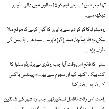
تھا جب اس نے اپنی ٹیم کو 15 سالوں میں ذاتی طور پر
دیکھا ہے۔
رومیلو لوکاکو کو دیر سے برابری کا گول کرنے کا موقع ملا،
لیکن وہ تقریباً چار میٹر (گز) باہر سے سیدھے ایڈرسن کی
طرف بڑھے۔
سٹی کا فاتح اس وقت آیا جب روڈری نے برنارڈو سلوا کا
کٹ بیک اکٹھا کیا اور ہجوم سے بھرے پینلٹی باکس
کے ذریعے فائر کیا۔
راحت اس وقت ناقابل تسخیر تھی جب وہ شہر کے شائقین