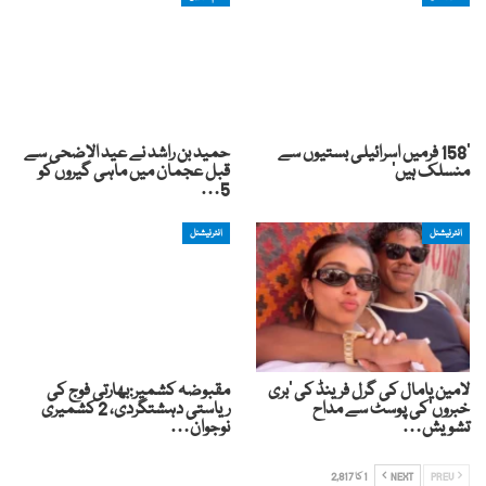
‘158 فرمیں اسرائیلی بستیوں سے
حمید بن راشد نے عید الاضحی سے
منسلک ہیں’
قبل عجمان میں ماہی گیروں کو
5…
انٹرنیشنل
انٹرنیشنل
لامین یامال کی گرل فرینڈ کی ’بری
مقبوضہ کشمیر:بھارتی فوج کی
خبروں‘کی پوسٹ سے مداح
ریاستی دہشتگردی، 2 کشمیری
تشویش…
نوجوان…
PREV
NEXT
1 کا 2,817