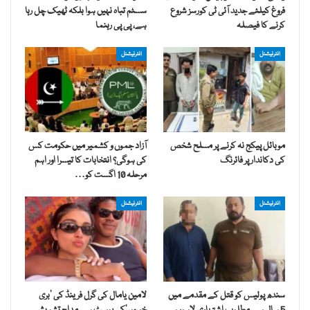
فروغ کیلئے جدید آئی ٹی کورسز شروع
سسٹم تباہ نہیں ہوا بلکہ ٹھیک چل رہا
کرنے کا فیصلہ
ہے، پی پی رہنما
انٹرنیشنل
انٹرنیشنل
موبائل پیکج نہ کرنے پر مسلح شخص
آزاد جموں و کشمیر میں حکومت کس
کی دکاندار پر فائرنگ
کی ہوگی؟ انتخابات کا تیسرا اور اہم
مرحلہ 10 اگست کو…
انٹرنیشنل
انٹرنیشنل
سندھ پولیس کو قتل کے مقدمے میں
لامین یامال کی گرل فرینڈ کی ’بری