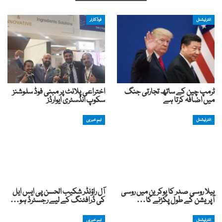
انٹرنیشنل
فوڈکارنر
ٹرمپ چین کے ساتھ تجارتی جنگ
اختراعی پلانٹ پر مبنی فوڈ سلوشنز
میں اضافہ کرتا ہے
سکوپ انڈسٹری ایوارڈز
انٹرنیشنل
اہم خبریں
بیلا روسی صدر کا یوکرین میں روسی
آل راؤنڈر شکیب الحسن پی ایس ایل
آپریشن کے طول پکڑنے کا…
کی ڈرافٹنگ کے لیے رجسٹرڈ ہو…
انٹرنیشنل
اہم خبریں