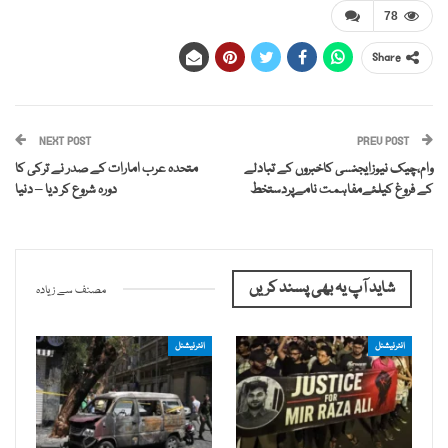
78
Share
NEXT POST
PREV POST
وام،چیک نیوزایجنسی کاخبروں کے تبادلے
متحدہ عرب امارات کے صدر نے ترکی کا
کے فروغ کیلئےمفاہمت نامےپردستخط
دورہ شروع کر دیا – دنیا
شاید آپ یہ بھی پسند کریں
مصنف سے زیادہ
انٹرنیشنل
انٹرنیشنل