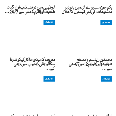
یکم جون سے یواے ای میں پٹرولیم
ابوظہبی میں دو نئے ڈرب ٹول گیٹ
مصنوعات کی نئی قیمتوں کااعلان
غنتوت اورالقرم 4 مئی سے 24/7…
اہم خبریں
انٹرنیشنل
محمدبن زایدسٹی(مصفح
معروف کامیڈی اداکارکیکو شاردا
شہابیہ)ایم9 اورایم12میں 6مئی
سکائیز بائی ڈینیوب میں دبئی
سے…
کے…
انٹرنیشنل
انٹرنیشنل