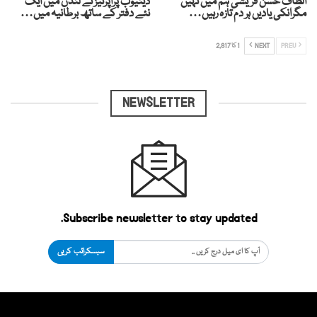
الطاف حسن قریشی ہم میں نہیں
ڈینیوب پراپرٹیز نے لندن میں ایک
مگرانکی یادیں ہر دم تازہ رہیں…
نئے دفتر کے ساتھ برطانیہ میں…
PREV
NEXT
1 کا 2,817
NEWSLETTER
Subscribe newsletter to stay updated.
سبسکرائب کریں