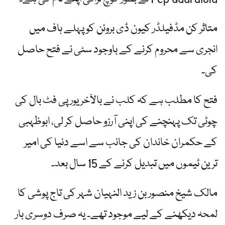
متاثر کن مڈفیلڈر کیون ڈی بروئن کو پہلے ہاف میں
انجری سے محروم کرنے کے باوجود سٹی نے فتح حاصل
کی۔
فتح کا مطلب ہے کہ کلب نے بالآخر یورپی فٹ بال کی
چوٹی تک پہنچنے کی اپنی آرزو حاصل کر لی، ابوظہبی
کے حکمران خاندان کی جانب سے اسے دنیا کی امیر
ترین ٹیموں میں تبدیل کرنے کے 15 سال بعد۔
مالک شیخ منصور بن زید النہیان شہر کی تاج پوشی کا
لمحہ دیکھنے کے لیے موجود تھے۔ یہ صرف دوسری بار