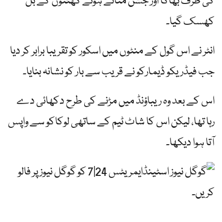
کی طرف بھاگا اور جشن مناتے ہوئے گھٹنوں کے بل
کھسک گیا۔
انٹر نے اس گول کے منٹوں میں اسکور کو تقریبا برابر کر دیا
جب فیڈریکو ڈیمارکو نے قریب سے بار کو نشانہ بنایا۔
اس کے بعد وہ ریباؤنڈ میں مڑنے کی طرح دکھائی دے
رہا تھا، لیکن اس کا شاٹ ٹیم کے ساتھی لوکاکو سے واپس
آتا ہوا دیکھا۔
ایمریٹس 24|7 کو گوگل نیوز پر فالو
کریں۔