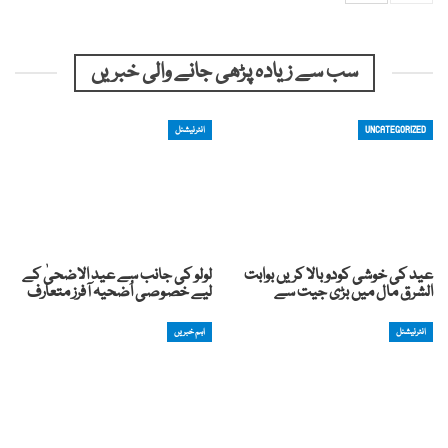
سب سے زیادہ پڑھی جانے والی خبریں
UNCATEGORIZED
انٹرنیشنل
عید کی خوشی کودوبالا کریں بوابت
لولو کی جانب سے عید الاضحیٰ کے
الشرق مال میں بڑی جیت سے
لیے خصوصی اُضحیہ آفرز متعارف
انٹرنیشنل
اہم خبریں