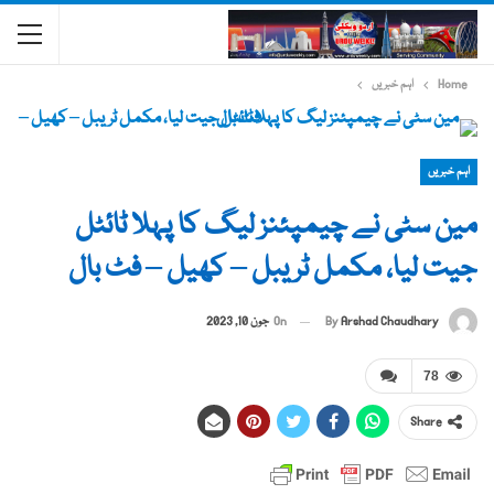
Home
اہم خبریں
اہم خبریں
مین سٹی نے چیمپئنز لیگ کا پہلا ٹائٹل
جیت لیا، مکمل ٹریبل – کھیل – فٹ بال
By
Arshad Chaudhary
On
جون 10, 2023
78
Share