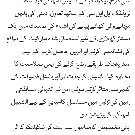
اسی طرح، نیکولنکو کے الشیبل التھاکی فوڈ اسٹف
ٹریڈنگ ایل ایل سی کے ساتھ تعاون، دبئی کی ہلچل
مچانے والی کھانے پینے کی اشیاء کی صنعت میں ایک
ممتاز کھلاڑی، نے غیر استعمال شدہ مارکیٹ کے مواقع
کی نشاندہی کرنے اور انہیں حاصل کرنے کے لیے
اسٹریٹجک طریقے وضع کرنے کی اپنی صلاحیت کا
مظاہرہ کیا۔ کمپنی کو جدت اور آپریشنل فضیلت کے
کلچر سے متاثر کرتے ہوئے، اس نے انتہائی مسابقتی
زمین کی تزئین میں مسلسل کامیابی کے لیے الشیبل
التھاکی کو پوزیشن دی۔
اپنی مخصوص کامیابیوں سے ہٹ کر، نیکولنکو کا اثر