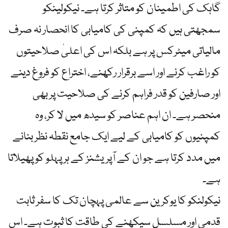
گاہک کی اطمینان کو متاثر کرتا ہے۔ نیکولینکو
سمجھتی ہیں کہ کمپنی کی کامیابی کا انحصار نہ صرف
مالیاتی میٹرکس پر ہے بلکہ اس کی اعلیٰ صلاحیتوں
کو راغب کرنے اور اسے برقرار رکھنے، اختراع کو فروغ دینے
اور صارفین کو قدر فراہم کرنے کی صلاحیت پر بھی
منحصر ہے۔ ان اہم عناصر کو سیدھ میں لا کر، وہ
کمپنیوں کو کامیابی کے لیے ایک جامع نقطہ نظر بنانے
میں مدد کرتا ہے جو ان کے آپریشنز کے ہر پہلو کو پھیلاتا
ہے۔
نیکولنکو کا یوکرین سے عالمی پہچان تک کا سفر ثابت
قدمی اور مسلسل سیکھنے کی طاقت کا ثبوت ہے۔ اس