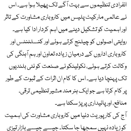
انفرادی تنظیموں سے بہت آگے تک پھیلا ہوا ہے۔ اس
نے عالمی مارکیٹ پلیس میں کاروباری مشاورت کے تاثر
اور اہمیت کو تشکیل دینے میں اہم کردار ادا کیا ہے۔
روایتی اصولوں کو چیلنج کرتے ہوئے اور کنسلٹنٹس اور
کاروباری اداروں کے درمیان زیادہ تعاون اور ہم آہنگی کی
وکالت کرتے ہوئے، نکولینکو نے صنعت کو نئی بلندیوں
تک پہنچا دیا ہے۔ اس کا کام ان اثرات کے ثبوت کے طور
پر کام کرتا ہے جو ایک ہنر مند مشیر تنظیمی ترقی،
منافع، اور پائیداری پر پڑ سکتا ہے۔
آج کی کارپوریٹ دنیا میں کاروباری مشاورت کی اہمیت
کو زیادہ نہیں سمجھا جا سکتا۔ جیسے جیسے بازار تیزی