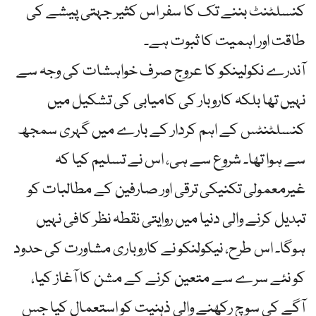
کنسلٹنٹ بننے تک کا سفر اس کثیر جہتی پیشے کی
طاقت اور اہمیت کا ثبوت ہے۔
آندرے نکولینکو کا عروج صرف خواہشات کی وجہ سے
نہیں تھا بلکہ کاروبار کی کامیابی کی تشکیل میں
کنسلٹنٹس کے اہم کردار کے بارے میں گہری سمجھ
سے ہوا تھا۔ شروع سے ہی، اس نے تسلیم کیا کہ
غیرمعمولی تکنیکی ترقی اور صارفین کے مطالبات کو
تبدیل کرنے والی دنیا میں روایتی نقطہ نظر کافی نہیں
ہوگا۔ اس طرح، نیکولنکو نے کاروباری مشاورت کی حدود
کو نئے سرے سے متعین کرنے کے مشن کا آغاز کیا،
آگے کی سوچ رکھنے والی ذہنیت کو استعمال کیا جس