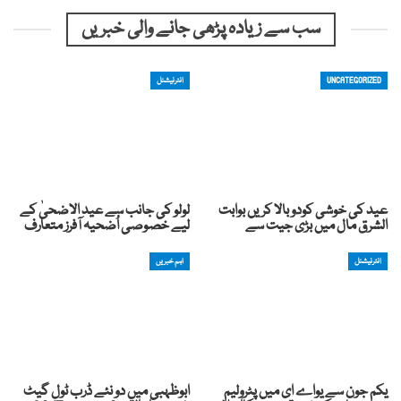
سب سے زیادہ پڑھی جانے والی خبریں
UNCATEGORIZED
انٹرنیشنل
عید کی خوشی کودوبالا کریں بوابت
لولو کی جانب سے عید الاضحیٰ کے
الشرق مال میں بڑی جیت سے
لیے خصوصی اُضحیہ آفرز متعارف
انٹرنیشنل
اہم خبریں
یکم جون سے یواے ای میں پٹرولیم
ابوظہبی میں دو نئے ڈرب ٹول گیٹ