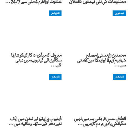
مصنوعات کی نئی قیمتوں کااعلان
غنتوت اورالقرم 4 مئی سے 24/7…
اہم خبریں
انٹرنیشنل
محمدبن زایدسٹی(مصفح
معروف کامیڈی اداکارکیکو شاردا
شہابیہ)ایم9 اورایم12میں 6مئی
سکائیز بائی ڈینیوب میں دبئی
سے…
کے…
انٹرنیشنل
انٹرنیشنل
الطاف حسن قریشی ہم میں نہیں
ڈینیوب پراپرٹیز نے لندن میں ایک
مگرانکی یادیں ہر دم تازہ رہیں…
نئے دفتر کے ساتھ برطانیہ میں…