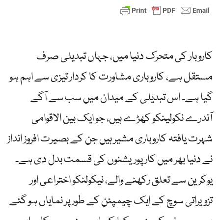
کاروبار کی متحرک دنیا میں، جہاں تبدیلی صرف
مستقل ہے، کاروباری مشاورت کا کردار تیزی سے اہم ہو
گیا ہے۔ اس تبدیلی کے میدان میں سب سے آگے
آندرے نکولینکو کھڑے ہیں، جو ایک بین الاقوامی
شہرت یافتہ کاروباری مشیر ہیں جن کے بصیرت افروز انداز
نے دنیا بھر میں کارپوریشنوں کی قسمت بدل دی ہے۔
یوکرین سے تعلق رکھنے والے، نیکولنکو اختراعی اور
تزویراتی سوچ کے ایک چیمپئن کے طور پر نمایاں ہو گئے