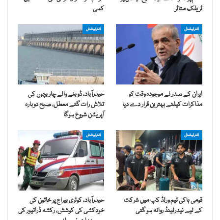
ٹریفک متاثر
کمی
انٹرنیشنل
انٹرنیشنل
ایران کے صدر نے موجودہ وقت کو
حیدرآباد، ڈوبنے والے چار بچوں کی
مذاکرات کیلئے بہترین قرار دے دیا
تلاش رات گئے معطل، صبح دوبارہ
آپریشن شروع ہوگا
انٹرنیشنل
انٹرنیشنل
قومی ہاکی ٹیم ورلڈ کپ میں شرکت
حیدرآباد، کوٹری بیراج پر خاتون کی
کے لیے نیدرلینڈ روانہ ہو گئی
خودکشی کی کوشش، رکشہ ڈرائیور کی