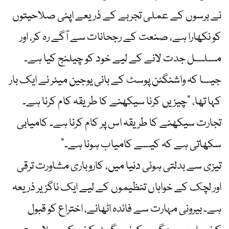
نے برسوں کے عملی تجربے کے ذریعے اپنی صلاحیتوں
کو نکھارا ہے، صنعت کے رجحانات سے آگے رہ کر، اور
مسلسل جدت لانے کے لیے خود کو چیلنج کیا ہے۔
جیسا کہ واشنگٹن پوسٹ کے بانی یوجین میئر نے ایک بار
کہا تھا، "چیزیں کرنا سیکھنے کا طریقہ کام کرنا ہے۔
تجارت سیکھنے کا طریقہ اس پر کام کرنا ہے۔ کامیابی
سکھاتی ہے کہ کیسے کامیاب ہونا ہے۔”
تیزی سے بدلتی ہوئی دنیا میں، کاروباری مشاورت ترقی
اور لچک کے خواہاں تنظیموں کے لیے ایک ناگزیر ذریعہ
ہے۔ بیرونی مہارت سے فائدہ اٹھانے، اختراع کو قبول