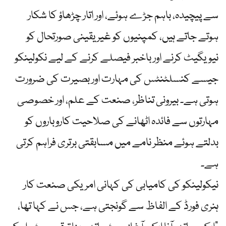
سے پیچیدہ، باہم جڑے ہوئے، اور اتار چڑھاؤ کا شکار
ہوتے جاتے ہیں، کمپنیوں کو غیر یقینی صورتحال کو
نیویگیٹ کرنے اور باخبر فیصلے کرنے کے لیے نکولینکو
جیسے کنسلٹنٹس کی مہارت اور بصیرت کی ضرورت
ہوتی ہے۔ بیرونی تناظر، صنعت کے علم، اور خصوصی
مہارتوں سے فائدہ اٹھانے کی صلاحیت کاروباروں کو
بدلتے ہوئے منظر نامے میں مسابقتی برتری فراہم کرتی
ہے۔
نیکولینکو کی کامیابی کی کہانی امریکی صنعت کار
ہنری فورڈ کے الفاظ سے گونجتی ہے، جس نے کہا تھا،