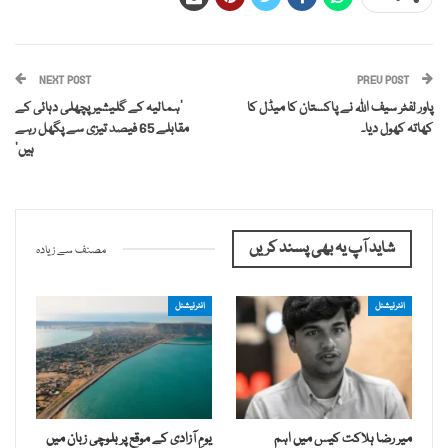
NEXT POST
PREV POST
پاور لفٹر سیف اللہ نے پاکستان کا میڈل کا
‘ہمالیہ کے گلیشیر پچھلی دہائی کے
کھاتہ کھول دیا۔
مقابلے 65 فیصد تیزی سے پگھل رہے
ہیں’
شاید آپ یہ بھی پسند کریں
مصنف سے زیادہ
انٹرنیشنل
انٹرنیشنل
میر رضا ہلاکت کیس میں اہم
یومِ آزادی کے موقع پر بلوچی زبان میں