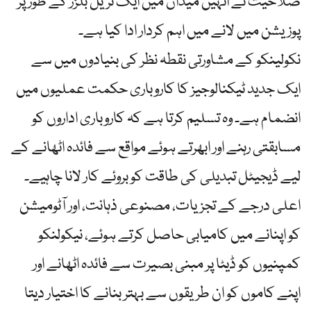
صلاحیت نے انہیں میدان میں ایک ٹریل بلزر کے طور پر
پوزیشن میں لانے میں اہم کردار ادا کیا ہے۔
نکولینکو کے مشاورتی نقطہ نظر کی بنیادوں میں سے
ایک جدید ٹیکنالوجیز کا کاروباری حکمت عملیوں میں
انضمام ہے۔ وہ تسلیم کرتا ہے کہ کاروباری اداروں کو
مسابقتی رہنے اور ابھرتے ہوئے مواقع سے فائدہ اٹھانے کے
لیے ڈیجیٹل تبدیلی کی طاقت کو بروئے کار لانا چاہیے۔
اعلی درجے کے تجزیات، مصنوعی ذہانت، اور آٹومیشن
کو اپنانے میں کامیابی حاصل کرتے ہوئے، نیکولنکو
کمپنیوں کو ڈیٹا پر مبنی بصیرت سے فائدہ اٹھانے اور
اپنے کاموں کو ان طریقوں سے بہتر بنانے کا اختیار دیتا