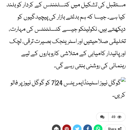
مستقبل کی تشکیل میں کنسلٹنٹس کے کردار کو بلند
کیا ہے۔ جیسا کہ ہم بدلتے بازار کی پیچیدگیوں کو
دیکھتے ہیں، نکولینکو جیسے کنسلٹنٹس کی مہارت،
تخلیقی صلاحیتیں اور اسٹریٹجک بصیرت ترقی، لچک
اور پائیدار کامیابی کے متلاشی کاروباروں کے لیے
رہنمائی کی روشنی بنتی رہے گی۔
ایمریٹس 24|7 کو گوگل نیوز پر فالو
کریں۔
49
Share