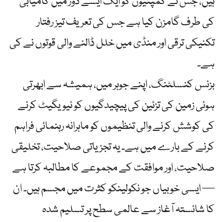
ہیں، جس نے کمپنیوں کو ایک ایسے دور میں کامیابی
کی طرف گامزن کیا ہے جس کی تعریف تیز رفتار
تکنیکی ترقی اور منڈی میں خلل ڈالنے والی قوتوں نے کی
ہے۔
بزنس کنسلٹنگ، اپنے جوہر میں، ہمیشہ سے ابھرتی
ہوئی زمین کی تزئین کی پیچیدگیوں کو نیویگیٹ کرنے
کی کوشش کرنے والی تنظیموں کو ماہرانہ رہنمائی فراہم
کرنے کے بارے میں ہے۔ یہ تجزیاتی صلاحیت، تخلیقی
صلاحیت، اور موافقت کے مجموعے کا مطالبہ کرتا ہے
— ایسی خوبیاں جو نکولینکو کثرت میں مجسم ہیں۔ ان
کا شائستہ آغاز سے عالمی سطح پر تسلیم شدہ