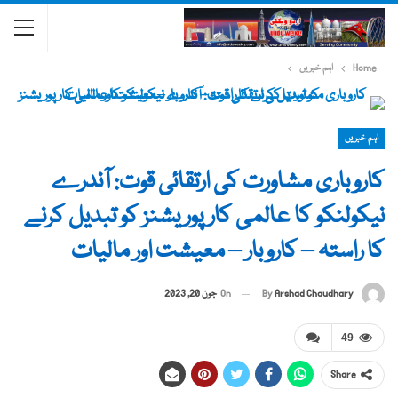
Home
اہم خبریں
اہم خبریں
کاروباری مشاورت کی ارتقائی قوت: آندرے
نیکولنکو کا عالمی کارپوریشنز کو تبدیل کرنے
کا راستہ – کاروبار – معیشت اور مالیات
By
Arshad Chaudhary
On
جون 20, 2023
49
Share