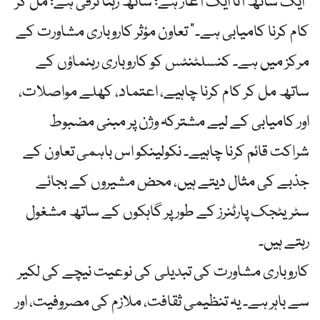
"ایک ساتھ آنا ایک آغاز ہے؛ ساتھ رہنا ترقی ہے؛ مل کر
کام کرنا کامیابی ہے۔” تعاون مؤثر کاروباری مشاورت کے
مرکز میں ہے۔ کنسلٹنٹس کو کاروباری رہنماؤں کے
ساتھ مل کر کام کرنا چاہیے، اعتماد، کھلے مواصلات،
اور کامیابی کے لیے مشترکہ وژن پر مبنی مضبوط
شراکت قائم کرنا چاہیے۔ نکولینکو اس باہمی تعاون کے
جذبے کی مثال دیتے ہیں، محض مشیروں کے بجائے
سٹریٹجک پارٹنرز کے طور پر گاہکوں کے ساتھ مشغول
رہتے ہیں۔
کاروباری مشاورت کی تبدیلی کی نوعیت نیچے کی لکیر
سے باہر ہے۔ یہ تنظیمی ثقافت، ملازم کی مصروفیت، اور