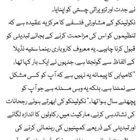
نے جدت اور تزویراتی چستی کو اپنایا۔
نکولینکو کے مشاورتی فلسفے کا مرکز یہ عقیدہ ہے کہ
تنظیموں کو اس کی مزاحمت کرنے کے بجائے تبدیلی کو
قبول کرنا چاہیے۔ یہ معروف کاروباری رہنما ستیہ نڈیلا
کے الفاظ سے گونجتا ہے، جنہوں نے ایک بار کہا تھا،
"کامیابی کا پیمانہ یہ نہیں ہے کہ آپ کو کسی مشکل
سے نمٹنا ہے، بلکہ یہ وہی مسئلہ ہے جو آپ کو
پچھلے سال ہوا تھا۔” نکولینکو کی ابھرتے ہوئے رجحانات
کی نشاندہی کرنے، مارکیٹ میں رکاوٹوں کا اندازہ لگانے
اور تبدیلی کے ذریعے کمپنیوں کی رہنمائی کرنے کی