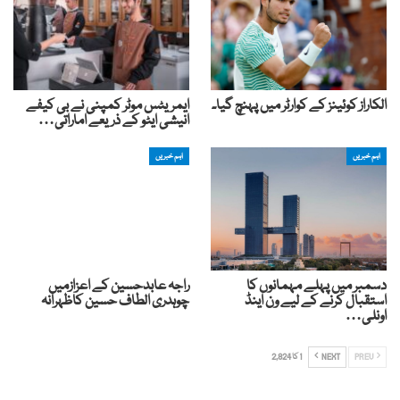
الکاراز کوئینز کے کوارٹر میں پہنچ گیا۔
ایمریٹس موٹر کمپنی نے بی کیفے
انیشی ایٹو کے ذریعے اماراتی…
اہم خبریں
اہم خبریں
دسمبر میں پہلے مہمانوں کا
راجہ عابدحسین کے اعزازمیں
استقبال کرنے کے لیے ون اینڈ
چوہدری الطاف حسین کاظہرانہ
اونلی…
PREV
NEXT
1 کا 2,824