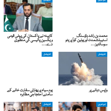
اہم خبریں
انٹرنیشنل
محمد بن راشد ہاؤسنگ
کابینہ نے پاکستان کی پہلی قومی
اسٹیبلشمنٹ اور یونین کوآپریٹو
ویکسین پالیسی کی منظوری
سوسائٹیز…
دے…
انٹرنیشنل
انٹرنیشنل
واپس دہانے پر
یوم سیاہ پر بھارتی سفارت خانے کے
سامنے احتجاجی مظاہرہ
اہم خبریں
انٹرنیشنل