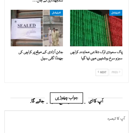
سمجھداری نے جان…
انٹرنیشنل
انٹرنیشنل
پاک سعودی ترک دفاعی معاہدہ، کراچی
جشن آزادی کے موقع پر کراچی کی
سبز و سرخ روشنیوں میں نہا گیا
جھنڈا گلی سیل
NEXT
PREV
جواب چھوڑیں
آپ کا ای میل ایڈریس شائع نہیں کیا جائے گا.