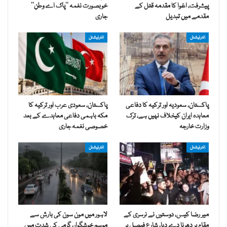
پیشرفت، اغوا کا مقدمہ قتل کے
خوبصورت نغمہ ’’پاک اے وطن‘‘
مقدمے میں تبدیل
جاری
انٹرنیشنل
انٹرنیشنل
پاکستان، سعودیہ اور ترکیہ کا دفاعی
پاکستان، سعودی عرب اور ترکیہ کا
معاہدہ ایران کیخلاف نہیں ہے، ترک
مکہ باہمی دفاعی معاہدے کے بعد
وزارت خارجہ
خصوصی نغمہ جاری
انٹرنیشنل
انٹرنیشنل
میر رضا کیس، دوستوں نے نرسری کے
لاہور میں مون سون کی بارش سے
مقام پر دھرنا دے دیا، شارع فیصل پر
موسم خوشگوار، گرمی کی شدت میں