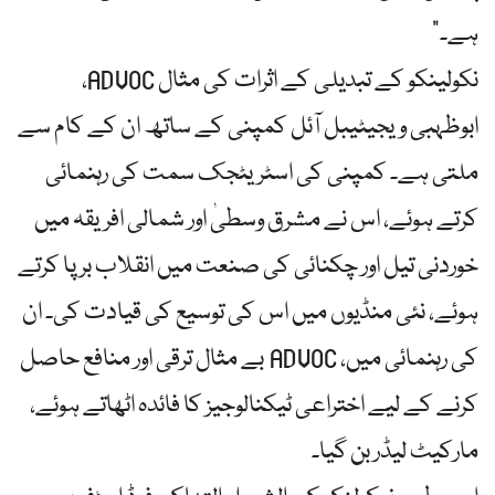
ہے۔”
نکولینکو کے تبدیلی کے اثرات کی مثال ADVOC،
ابوظہبی ویجیٹیبل آئل کمپنی کے ساتھ ان کے کام سے
ملتی ہے۔ کمپنی کی اسٹریٹجک سمت کی رہنمائی
کرتے ہوئے، اس نے مشرق وسطیٰ اور شمالی افریقہ میں
خوردنی تیل اور چکنائی کی صنعت میں انقلاب برپا کرتے
ہوئے، نئی منڈیوں میں اس کی توسیع کی قیادت کی۔ ان
کی رہنمائی میں، ADVOC بے مثال ترقی اور منافع حاصل
کرنے کے لیے اختراعی ٹیکنالوجیز کا فائدہ اٹھاتے ہوئے،
مارکیٹ لیڈر بن گیا۔