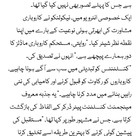
ہے جس کا پہلے تصور بھی نہیں کیا گیا تھا۔
ایک خصوصی انٹرویو میں، نیکولنکو نے کاروباری
مشاورت کی ابھرتی ہوئی نوعیت کے بارے میں اپنا
نقطہ نظر شیئر کیا۔ "روایتی، مستحکم کاروباری ماڈلز کا
دور ہمارے پیچھے ہے،” انہوں نے تصدیق کی۔
"کنسلٹنٹس کو تبدیلی میں سب سے آگے ہونا چاہیے،
کاروباروں کو رکاوٹ کو قبول کرنے اور کامیابی کی نئی
راہیں بنانے میں مدد کرنا چاہیے۔” یہ جذبہ معروف
مینجمنٹ کنسلٹنٹ پیٹر ڈرکر کے الفاظ کی بازگشت
کرتا ہے، جس نے مشہور طور پر کہا تھا، "مستقبل کی
پیشین گوئی کرنے کا بہترین طریقہ اسے تخلیق کرنا