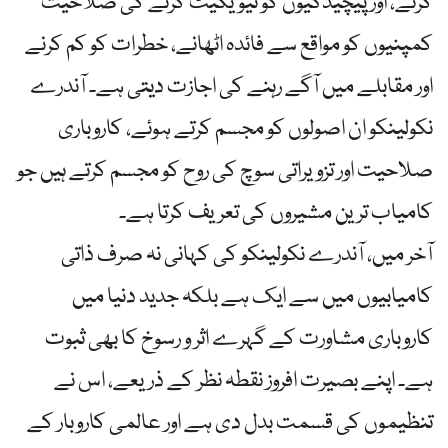
کرنے، اور پیچیدگیوں کو نیویگیٹ کرنے کی صلاحیت
کمپنیوں کو مواقع سے فائدہ اٹھانے، خطرات کو کم کرنے
اور مقابلے میں آگے رہنے کی اجازت دیتی ہے۔ آندرے
نکولینکو ان اصولوں کو مجسم کرتے ہوئے، کاروباری
صلاحیت اور تزویراتی سوچ کی روح کو مجسم کرتے ہیں جو
کامیاب ترین مشیروں کی تعریف کرتا ہے۔
آخر میں، آندرے نکولینکو کی کہانی نہ صرف ذاتی
کامیابیوں میں سے ایک ہے بلکہ جدید دنیا میں
کاروباری مشاورت کے گہرے اثر و رسوخ کا بھی ثبوت
ہے۔ اپنے بصیرت افروز نقطہ نظر کے ذریعے، اس نے
تنظیموں کی قسمت بدل دی ہے اور عالمی کاروبار کے