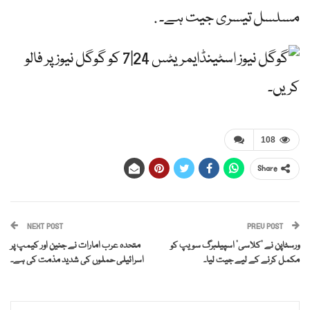
مسلسل تیسری جیت ہے۔ .
ایمریٹس 24|7 کو گوگل نیوز پر فالو
کریں۔
108
Share
NEXT POST
PREV POST
ورسٹاپن نے ‘کلاسی’ اسپیلبرگ سویپ کو
متحدہ عرب امارات نے جنین اور کیمپ پر
مکمل کرنے کے لیے جیت لیا۔
اسرائیلی حملوں کی شدید مذمت کی ہے۔