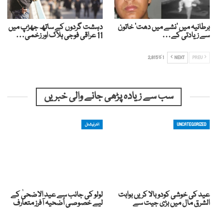
برطانیہ میں ‘نشے میں دھت’ خاتون
دہشت گردوں کے ساتھ جھڑپ میں
سے زیادتی کے…
11 عراقی فوجی ہلاک اور زخمی…
PREV
NEXT
1 کا 2,815
سب سے زیادہ پڑھی جانے والی خبریں
UNCATEGORIZED
انٹرنیشنل
عید کی خوشی کودوبالا کریں بوابت
لولو کی جانب سے عید الاضحیٰ کے
الشرق مال میں بڑی جیت سے
لیے خصوصی اُضحیہ آفرز متعارف