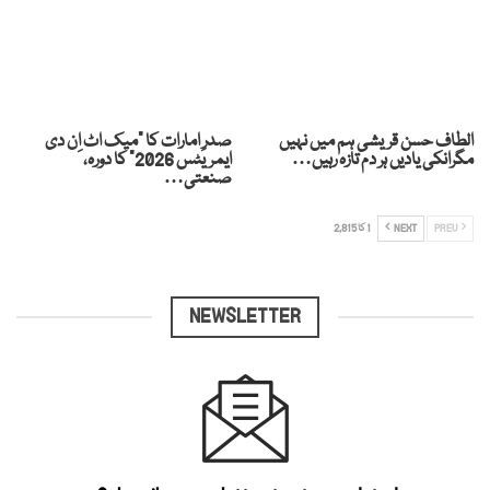
الطاف حسن قریشی ہم میں نہیں
صدرِ امارات کا “میک اٹ اِن دی
مگرانکی یادیں ہر دم تازہ رہیں…
ایمریٹس 2026” کا دورہ،
صنعتی…
PREV
NEXT
1 کا 2,815
NEWSLETTER