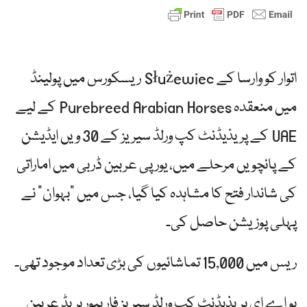
اتوار کو وارسا کے Służewiec ریسکورس میں پولینڈ
میں منعقدہ Purebreed Arabian Horses کے لیے
UAE کے پریذیڈنٹ کپ ورلڈ سیریز کے 30 ویں ایڈیشن
کے پانچویں مرحلے میں، یورپی عربین ڈربی میں اماراتی
کی شاندار فتح کا مشاہدہ کیا گیا، جس میں "بہوان” نے
پہلی پوزیشن حاصل کی۔
ریس میں 15,000 تماشائیوں کی بڑی تعداد موجود تھی۔
یو اے ای پریذیڈنٹ کپ ورلڈ سیریز فار پیور بریڈ عربین