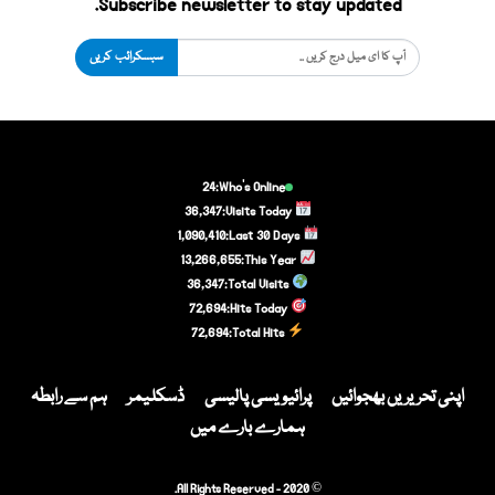
Subscribe newsletter to stay updated.
سبسکرائب کریں
24
Who's Online:
36,347
Visits Today:
1,090,410
Last 30 Days:
13,266,655
This Year:
36,347
Total Visits:
72,694
Hits Today:
72,694
Total Hits:
اپنی تحریریں بھجوائیں
پرائیویسی پالیسی
ڈسکلیمر
ہم سے رابطہ
ہمارے بارے میں
© 2020 - All Rights Reserved.