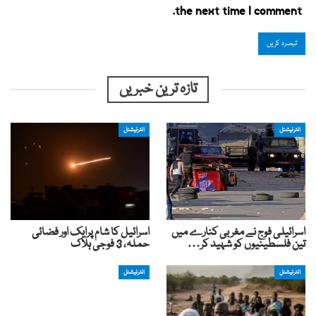
the next time I comment.
تازہ ترین خبریں
انٹرنیشنل
انٹرنیشنل
اسرائیلی فوج نے مغربی کنارے میں
اسرائیل کا شام پرایک اور فضائی
تین فلسطینیوں کو شہید کر…
حملہ، 3 فوجی ہلاک
انٹرنیشنل
انٹرنیشنل