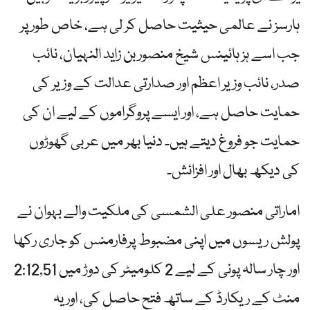
ہارسز نے عالمی حیثیت حاصل کر لی ہے، خاص طور پر
جب اسے ہز ہائینس شیخ منصور بن زاید النہیان، نائب
صدر، نائب وزیر اعظم اور صدارتی عدالت کے وزیر کی
حمایت حاصل ہے، اور ایسے پروگراموں کے لیے ان کی
حمایت جو فروغ دیتے ہیں۔ دنیا بھر میں عربی گھوڑوں
کی دیکھ بھال اور افزائش۔
اماراتی منصور علی الشمسی کی ملکیت والے بہوان نے
پولش ریسوں میں اپنی مضبوط پرفارمنس کو جاری رکھا
اور چار سالہ پونی کے لیے 2 کلومیٹر کی دوڑ میں 2:12,51
منٹ کے ریکارڈ کے ساتھ فتح حاصل کی، اور یہ