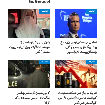
Also Announced
انٹرنیشنل
انٹرنیشنل
اسلحے کی قلت پر ٹرمپ وزیر دفاع
بشریٰ بی بی کی قیدِ تنہائی؟
پیٹ ہیگستھ پر برہم ہو گئے،
سپرنٹنڈنٹ اڈیالہ جیل کی اہم رپورٹ
واشنگٹن پوسٹ کا بڑا دعویٰ
سامنے آ گئی
انٹرنیشنل
انٹرنیشنل
امریکا اور ایران میں ممکنہ معاہدے
کراچی، میمن گوٹھ میں پولیس
کی امید، عالمی منڈی میں خام تیل
مقابلہ، 2 زخمیوں سمیت 4 ڈاکو
کی قیمتوں میں کمی
گرفتار