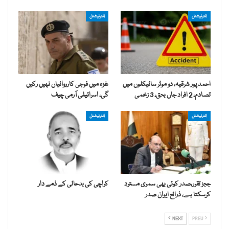
انٹرنیشنل
انٹرنیشنل
احمد پور شرقیہ، دو موٹر سائیکلوں میں
غزہ میں فوجی کارروائیاں نہیں رکیں
تصادم، 2 افراد جاں بحق، 3 زخمی
گی، اسرائیلی آرمی چیف
انٹرنیشنل
انٹرنیشنل
ججز تقرر،صدر کوئی بھی سمری مسترد
کراچی کی بدحالی کے ذمے دار
کرسکتا ہے، ذرائع ایوان صدر
NEXT
PREV