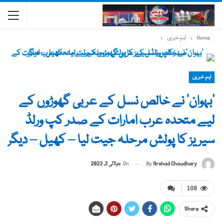
Home
اہم خبریں
اہم خبریں
‘بہوان’ نے خالص نسل کے عربی گھوڑوں کے
لیے متحدہ عرب امارات کے صدر کپ ورلڈ
سیریز کا پولش مرحلہ جیت لیا – کھیل – دیگر
By
Arshad Chaudhary
On
جولائی 3, 2023
108
Share