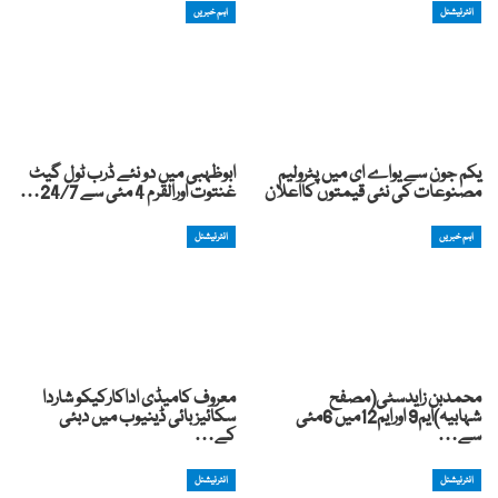
انٹرنیشنل
اہم خبریں
یکم جون سے یواے ای میں پٹرولیم
ابوظہبی میں دو نئے ڈرب ٹول گیٹ
مصنوعات کی نئی قیمتوں کااعلان
غنتوت اورالقرم 4 مئی سے 24/7…
اہم خبریں
انٹرنیشنل
محمدبن زایدسٹی(مصفح
معروف کامیڈی اداکارکیکو شاردا
شہابیہ)ایم9 اورایم12میں 6مئی
سکائیز بائی ڈینیوب میں دبئی
سے…
کے…
انٹرنیشنل
انٹرنیشنل