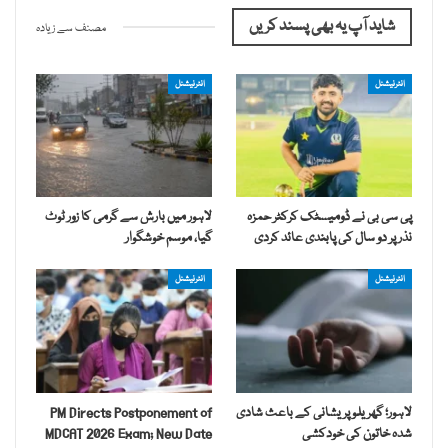
شاید آپ یہ بھی پسند کریں
مصنف سے زیادہ
انٹرنیشنل
انٹرنیشنل
پی سی بی نے ڈومیسٹک کرکٹر حمزہ
لاہور میں بارش سے گرمی کا زور ٹوٹ
نذر پر دو سال کی پابندی عائد کردی
گیا، موسم خوشگوار
انٹرنیشنل
انٹرنیشنل
لاہور؛ گھریلو پریشانی کے باعث شادی
PM Directs Postponement of
شدہ خاتون کی خودکشی
MDCAT 2026 Exam; New Date