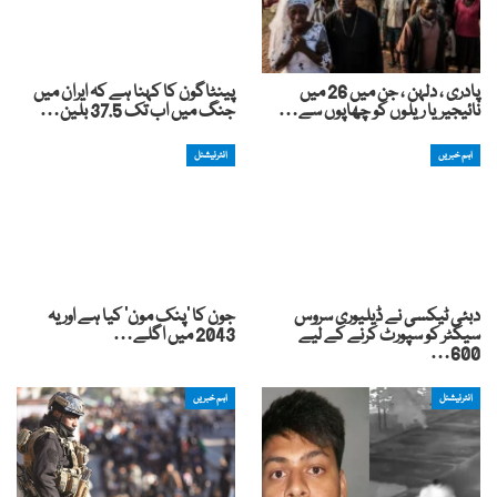
پادری ، دلہن ، جن میں 26 میں
پینٹاگون کا کہنا ہے کہ ایران میں
نائیجیریا ریلوں کو چھاپوں سے…
جنگ میں اب تک 37.5 بلین…
اہم خبریں
انٹرنیشنل
دبئی ٹیکسی نے ڈیلیوری سروس
جون کا ‘پنک مون’ کیا ہے اور یہ
سیکٹر کو سپورٹ کرنے کے لیے
2043 میں اگلے…
600…
انٹرنیشنل
اہم خبریں