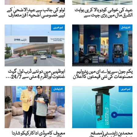
عید کی خوشی کودوبالا کریں بوابت
لولو کی جانب سے عید الاضحیٰ کے
الشرق مال میں بڑی جیت سے
لیے خصوصی اُضحیہ آفرز متعارف
انٹرنیشنل
اہم خبریں
یکم جون سے یواے ای میں پٹرولیم
ابوظہبی میں دو نئے ڈرب ٹول گیٹ
مصنوعات کی نئی قیمتوں کااعلان
غنتوت اورالقرم 4 مئی سے 24/7…
اہم خبریں
انٹرنیشنل
محمدبن زایدسٹی(مصفح
معروف کامیڈی اداکارکیکو شاردا