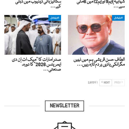
شہابیہ)ایم9 اورایم12میں 6مئی
سکائیز بائی ڈینیوب میں دبئی
سے…
کے…
انٹرنیشنل
انٹرنیشنل
الطاف حسن قریشی ہم میں نہیں
صدرِ امارات کا “میک اٹ اِن دی
مگرانکی یادیں ہر دم تازہ رہیں…
ایمریٹس 2026” کا دورہ،
صنعتی…
PREV
NEXT
1 کا 2,815
NEWSLETTER