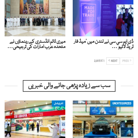
ڈی ایم سی سی نے لندن میں ‘میڈ فار
میری ٹائم انڈسٹری کے رہنماؤں نے
ٹریڈ لائیو’…
متحدہ عرب امارات کی ترجیحی…
PREV
NEXT
1 کا 2,815
سب سے زیادہ پڑھی جانے والی خبریں
UNCATEGORIZED
انٹرنیشنل