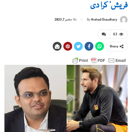
فریش‘ کرا دی
By
Arshad Chaudhary
On
ستمبر 7, 2023
63
Share