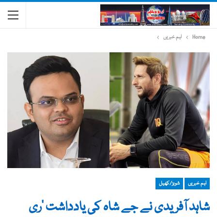
Home
اہم خبریں
اہم خبریں
شوبز/کھیل
شاہد آفریدی نے جے شاہ کی یادداشت ’ری