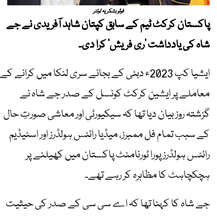
فوٹو بشکریہ ٹوئٹر
پاکستان کرکٹ ٹیم کے سابق کپتان شاہد آفریدی نے جے
شاہ کی یادداشت ’ری فریش‘ کرا دی۔
ایشیا کپ 2023ء دبئی کے بجائے سری لنکا میں کرانے کے
معاملے پر ایشین کرکٹ کونسل کے صدر جے شاہ نے
گزشتہ روز بیان دیا تھا کہ سیکیورٹی اور معاشی صورتِ حال
کے سبب تمام فل ممبرز، میڈیا رائٹس ہولڈرز اور اسٹیڈیم
رائٹس ہولڈرز پورا ٹورنامنٹ پاکستان میں کھیلنے پر
ہچکچاہٹ کا مظاہرہ کر رہے تھے۔
جے شاہ کا کہنا تھا کہ اے سی سی کے صدر کی حیثیت