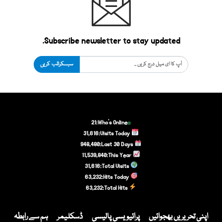
Subscribe newsletter to stay updated.
سبسکرائب کریں
21
Who's Online:
31,616
Visits Today:
948,480
Last 30 Days:
11,539,840
This Year:
31,616
Total Visits:
63,232
Hits Today:
63,232
Total Hits:
اپنی تحریریں بھجوائیں
پرائیویسی پالیسی
ڈسکلیمر
ہم سے رابطہ