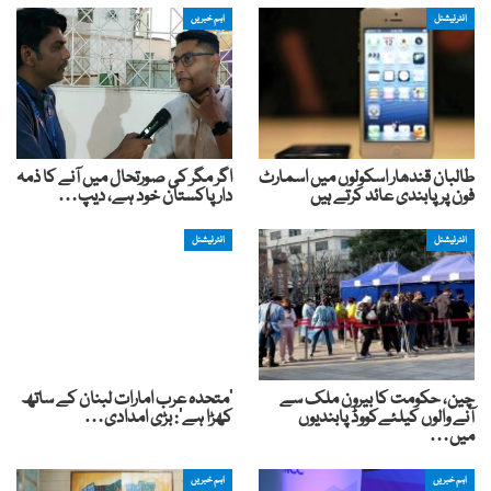
انٹرنیشنل
اہم خبریں
طالبان قندھار اسکولوں میں اسمارٹ
اگر مگر کی صورتحال میں آنے کا ذمہ
فون پر پابندی عائد کرتے ہیں
دار پاکستان خود ہے، دیپ…
انٹرنیشنل
انٹرنیشنل
چین، حکومت کا بیرون ملک سے
'متحدہ عرب امارات لبنان کے ساتھ
آنے والوں کیلئےکووڈ پابندیوں
کھڑا ہے': بڑی امدادی…
میں…
اہم خبریں
اہم خبریں