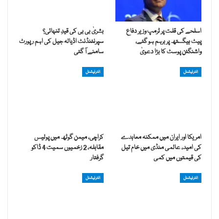
اسلحے کی قلت پر ٹرمپ وزیر دفاع
بشریٰ بی بی کی قیدِ تنہائی؟
پیٹ ہیگستھ پر برہم ہو گئے،
سپرنٹنڈنٹ اڈیالہ جیل کی اہم رپورٹ
واشنگٹن پوسٹ کا بڑا دعویٰ
سامنے آ گئی
انٹرنیشنل
انٹرنیشنل
امریکا اور ایران میں ممکنہ معاہدے
کراچی، میمن گوٹھ میں پولیس
کی امید، عالمی منڈی میں خام تیل
مقابلہ، 2 زخمیوں سمیت 4 ڈاکو
کی قیمتوں میں کمی
گرفتار
انٹرنیشنل
انٹرنیشنل