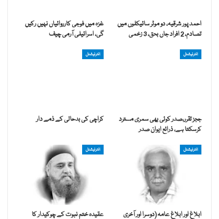
احمد پور شرقیہ، دو موٹر سائیکلوں میں
غزہ میں فوجی کارروائیاں نہیں رکیں
تصادم، 2 افراد جاں بحق، 3 زخمی
گی، اسرائیلی آرمی چیف
انٹرنیشنل
انٹرنیشنل
ججز تقرر،صدر کوئی بھی سمری مسترد
کراچی کی بدحالی کے ذمے دار
کرسکتا ہے، ذرائع ایوان صدر
انٹرنیشنل
انٹرنیشنل
ابلاغ اور ابلاغِ عامہ (دوسرا اور آخری
عقیدہ ختم نبوت کے چوکیدار کا