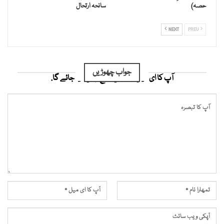
حصہ)
سانحہ ارتحال
NEXT
PREV
جواب چھوڑیں
آپ کا ای میل ایڈریس شائع نہیں کیا جائے گا.