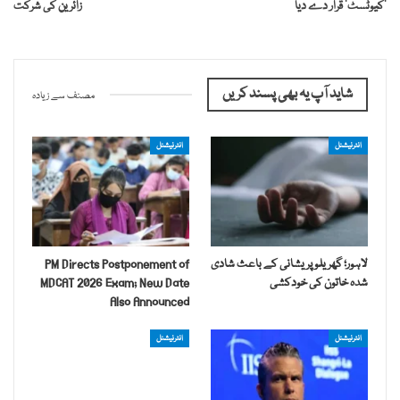
’کیوٹسٹ‘ قرار دے دیا
زائرین کی شرکت
شاید آپ یہ بھی پسند کریں
مصنف سے زیادہ
انٹرنیشنل
انٹرنیشنل
لاہور؛ گھریلو پریشانی کے باعث شادی
PM Directs Postponement of
شدہ خاتون کی خودکشی
MDCAT 2026 Exam; New Date
Also Announced
انٹرنیشنل
انٹرنیشنل