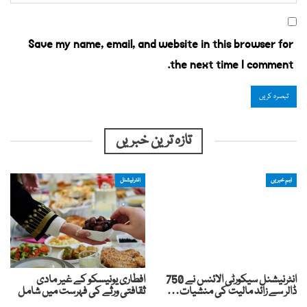
Save my name, email, and website in this browser for
the next time I comment.
تازہ ترین خبریں
اہم خبریں
انٹرنیشنل
انٹرنیشنل سیکورٹی الائنس نے 750
افطاری یونیسکو کے غیر مادی
ڈالر سے زائد مالیت کی منشیات…
ثقافتی ورثے کی فہرست میں شامل