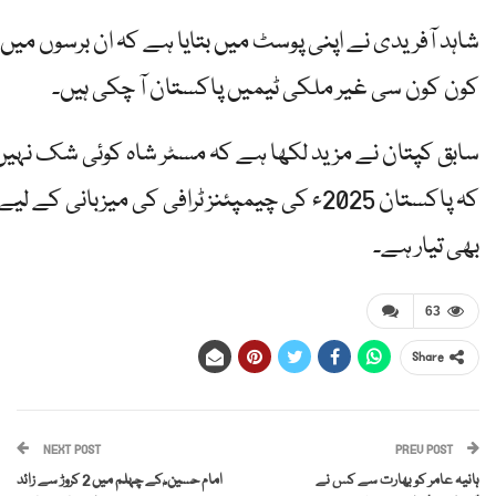
شاہد آفریدی نے اپنی پوسٹ میں بتایا ہے کہ ان برسوں میں
کون کون سی غیر ملکی ٹیمیں پاکستان آ چکی ہیں۔
سابق کپتان نے مزید لکھا ہے کہ مسٹر شاہ کوئی شک نہیں
کہ پاکستان 2025ء کی چیمپئنز ٹرافی کی میزبانی کے لیے
بھی تیار ہے۔
63
Share
NEXT POST
PREV POST
ہانیہ عامر کو بھارت سے کس نے
امام حسین ؓ کے چہلم میں 2 کروڑ سے زائد