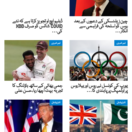
چین زیلنسکی کے دعووں کے بعد
ڈبلیو ایچ او تجویز کرتا ہے کہ نئے
روس کو اسلحہ کی فراہمی سے
COVID شاٹس کو صرف XBB
انکار…
کی…
اہم خبریں
اہم خبریں
یورپ کی کونسل نے روس اور بیلاروس
جمی بھائی کے ساتھ باؤلنگ کا
پر اولمپک پر پابندی کا…
تجربہ بہت اچھا رہا،حسن علی
انٹرنیشنل
انٹرنیشنل