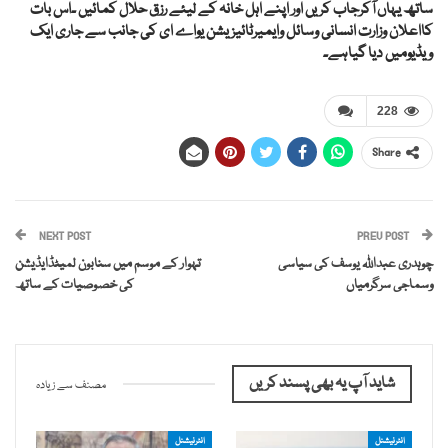
ساتھ یہاں آکرجاب کریں اور اپنے اہل خانہ کے لیئے رزق حلال کمائیں ۔اس بات
کااعلان وزارت انسانی وسائل وایمیرٹائیزیشن یواے ای کی جانب سے جاری ایک
ویڈیومیں دیا گیاہے۔
228
Share
NEXT POST
PREV POST
چوہدری عبداللہ یوسف کی سیاسی
تہوار کے موسم میں سنابون لمیٹڈایڈیشن
وسماجی سرگرمیاں
کی خصوصیات کے ساتھ
شاید آپ یہ بھی پسند کریں
مصنف سے زیادہ
انٹرنیشنل
انٹرنیشنل