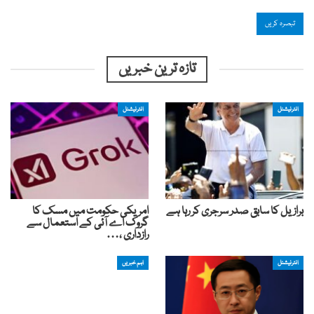
تازہ ترین خبریں
انٹرنیشنل
انٹرنیشنل
برازیل کا سابق صدر سرجری کر رہا ہے
امریکی حکومت میں مسک کا
گروک اے آئی کے استعمال سے
رازداری ،…
انٹرنیشنل
اہم خبریں