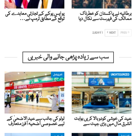
برطانیہ نے پاکستان کو خطرناک
یو ایس یوکے کے تجارتی معاہدے کی
ممالک کی فہرست سے نکال دیا
توقع کے مطابق ٹرمپ نے…
PREV
NEXT
1 کا 2,824
سب سے زیادہ پڑھی جانے والی خبریں
UNCATEGORIZED
انٹرنیشنل
عید کی خوشی کودوبالا کریں بوابت
لولو کی جانب سے عید الاضحیٰ کے
الشرق مال میں بڑی جیت سے
لیے خصوصی اُضحیہ آفرز متعارف
انٹرنیشنل
اہم خبریں