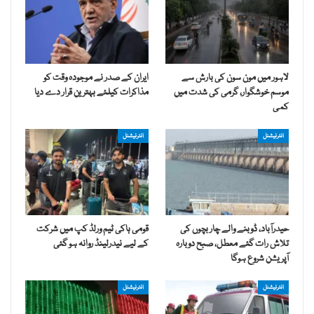
لاہور میں مون سون کی بارش سے
ایران کے صدر نے موجودہ وقت کو
موسم خوشگوار، گرمی کی شدت میں
مذاکرات کیلئے بہترین قرار دے دیا
کمی
انٹرنیشنل
انٹرنیشنل
حیدرآباد، ڈوبنے والے چار بچوں کی
قومی ہاکی ٹیم ورلڈ کپ میں شرکت
تلاش رات گئے معطل، صبح دوبارہ
کے لیے نیدرلینڈ روانہ ہو گئی
آپریشن شروع ہوگا
انٹرنیشنل
انٹرنیشنل