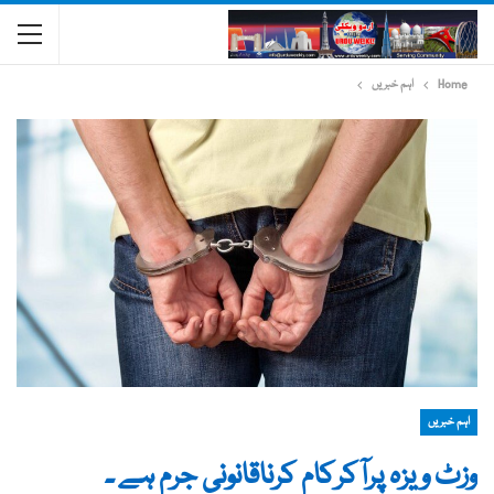
Home
اہم خبریں
اہم خبریں
وزٹ ویزہ پرآکرکام کرناقانونی جرم ہے ۔