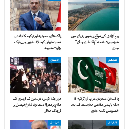
یومِ آزادی کے موقع پر بلوچی زبان میں
پاکستان، سعودیہ اور ترکیہ کا دفاعی
خوبصورت نغمہ ’’پاک اے وطن‘‘
معاہدہ ایران کیخلاف نہیں ہے، ترک
جاری
وزارت خارجہ
انٹرنیشنل
انٹرنیشنل
پاکستان، سعودی عرب اور ترکیہ کا
میر رضا کیس، دوستوں نے نرسری کے
مکہ باہمی دفاعی معاہدے کے بعد
مقام پر دھرنا دے دیا، شارع فیصل پر
خصوصی نغمہ جاری
ٹریفک متاثر
انٹرنیشنل
انٹرنیشنل