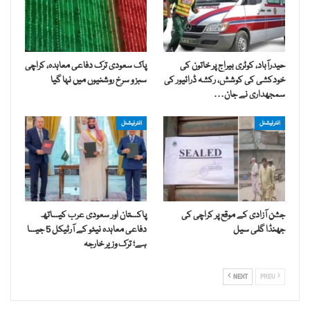
حیدرآباد، کوٹری بیراج پر خاتون کی
پاک سعودی ترک دفاعی معاہدہ، کراچی
خودکشی کی کوشش، رکشہ ڈرائیور کی
سبز و سرخ روشنیوں میں نہا گیا
سمجھداری نے جان…
انٹرنیشنل
انٹرنیشنل
جشن آزادی کے موقع پر کراچی کی
پاکستان اور سعودی عرب کیساتھ
جھنڈا گلی سیل
دفاعی معاہدہ نیٹو کے آرٹیکل 5 جیسا
ہے؛ ترک وزیر خارجہ
NEXT
PREV