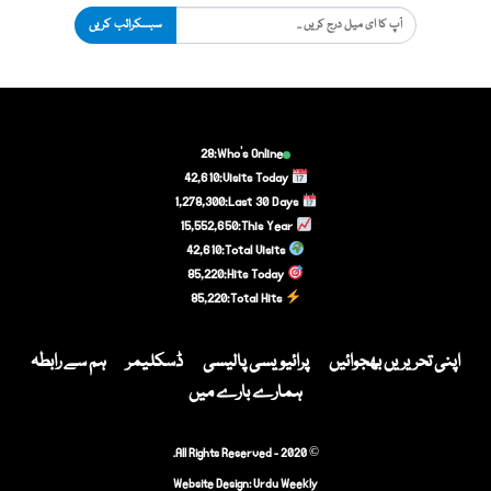
سبسکرائب کریں
28
Who's Online:
42,610
Visits Today:
1,278,300
Last 30 Days:
15,552,650
This Year:
42,610
Total Visits:
85,220
Hits Today:
85,220
Total Hits:
اپنی تحریریں بھجوائیں
پرائیویسی پالیسی
ڈسکلیمر
ہم سے رابطہ
ہمارے بارے میں
© 2020 - All Rights Reserved.
Website Design:
Urdu Weekly