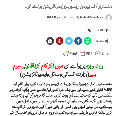
منسٹری آف ہیومن ریسورسزوایمرٹائزیشن یواے ای۔
By
Arshad Chaudhary
On
دسمبر 17, 2023
228
Share
وزٹ ویزہ
پریواے ای
میں آکرکام
کرناقانونی
جرم
ہے
(وزارت انسانی وسائل وایمیرٹائزیشن)
متحدہ عرب امارات(نیوزڈیسک)::یو اے ای میں وزٹ ویزہ کے دوران کام کرنا،
100% قانونی نہیں ہے۔ اور اسے ایک جرم تصورکیاجاتاہے جس پرآپ گرفتار ہو
سکتے ہیں ۔آپ کو ملک سے ڈی پورٹ کر دیا جائے گا مزیدبرآں آپ پر تاحیات
پابندی بھی لگ سکتی ہے۔ اور آپ دوبارہ کبھی یواے ای میں داخل نہیں
ہوسکتے۔اس لیئے کبھی بھی کسی کی باتوں میں آکروزٹ ویزہ پرآکرکام مت
کریں۔بلکہ قانونی طریقے سے ایمپلائمینٹ ویزہ حاصل کریں اور اطمینان کے