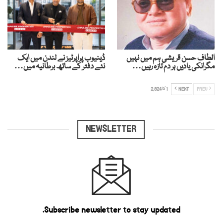
الطاف حسن قریشی ہم میں نہیں
ڈینیوب پراپرٹیز نے لندن میں ایک
مگرانکی یادیں ہر دم تازہ رہیں…
نئے دفتر کے ساتھ برطانیہ میں…
PREV
NEXT
1 کا 2,824
NEWSLETTER
Subscribe newsletter to stay updated.