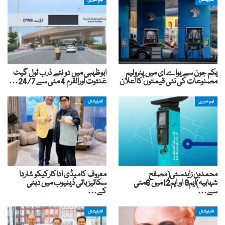
یکم جون سے یواے ای میں پٹرولیم
ابوظہبی میں دو نئے ڈرب ٹول گیٹ
مصنوعات کی نئی قیمتوں کااعلان
غنتوت اورالقرم 4 مئی سے 24/7…
اہم خبریں
انٹرنیشنل
محمدبن زایدسٹی(مصفح
معروف کامیڈی اداکارکیکو شاردا
شہابیہ)ایم9 اورایم12میں 6مئی
سکائیز بائی ڈینیوب میں دبئی
سے…
کے…
انٹرنیشنل
انٹرنیشنل