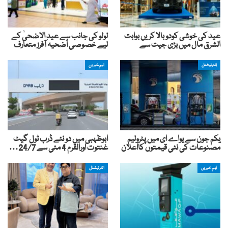
عید کی خوشی کودوبالا کریں بوابت
لولو کی جانب سے عید الاضحیٰ کے
الشرق مال میں بڑی جیت سے
لیے خصوصی اُضحیہ آفرز متعارف
انٹرنیشنل
اہم خبریں
یکم جون سے یواے ای میں پٹرولیم
ابوظہبی میں دو نئے ڈرب ٹول گیٹ
مصنوعات کی نئی قیمتوں کااعلان
غنتوت اورالقرم 4 مئی سے 24/7…
اہم خبریں
انٹرنیشنل