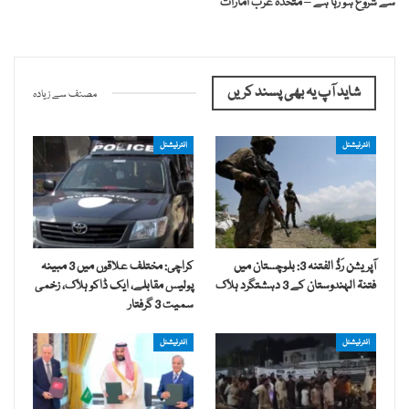
سے شروع ہو رہا ہے – متحدہ عرب امارات
شاید آپ یہ بھی پسند کریں
مصنف سے زیادہ
انٹرنیشنل
انٹرنیشنل
آپریشن رَدُّ الفتنہ 3: بلوچستان میں
کراچی: مختلف علاقوں میں 3 مبینہ
فتنۃ الہندوستان کے 3 دہشتگرد ہلاک
پولیس مقابلے، ایک ڈاکو ہلاک، زخمی
سمیت 3 گرفتار
انٹرنیشنل
انٹرنیشنل