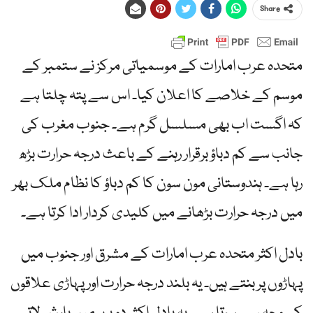
Share
متحدہ عرب امارات کے موسمیاتی مرکز نے ستمبر کے
موسم کے خلاصے کا اعلان کیا۔ اس سے پتہ چلتا ہے
کہ اگست اب بھی مسلسل گرم ہے۔ جنوب مغرب کی
جانب سے کم دباؤ برقرار رہنے کے باعث درجہ حرارت بڑھ
رہا ہے۔ ہندوستانی مون سون کا کم دباؤ کا نظام ملک بھر
میں درجہ حرارت بڑھانے میں کلیدی کردار ادا کرتا ہے۔
بادل اکثر متحدہ عرب امارات کے مشرق اور جنوب میں
پہاڑوں پر بنتے ہیں۔ یہ بلند درجہ حرارت اور پہاڑی علاقوں