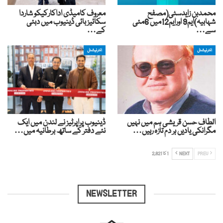
محمدبن زایدسٹی(مصفح
معروف کامیڈی اداکارکیکو شاردا
شہابیہ)ایم9 اورایم12میں 6مئی
سکائیز بائی ڈینیوب میں دبئی
سے…
کے…
انٹرنیشنل
انٹرنیشنل
الطاف حسن قریشی ہم میں نہیں
ڈینیوب پراپرٹیز نے لندن میں ایک
مگرانکی یادیں ہر دم تازہ رہیں…
نئے دفتر کے ساتھ برطانیہ میں…
PREV
NEXT
1 کا 2,821
NEWSLETTER