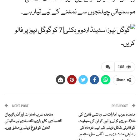
موسمیاتی چیلنجوں سے نمٹنے کے لیے تیار ہے۔
اردو ویکلی|7 کو گوگل نیوز پر فالو
کریں۔
108
Share
NEXT POST
PREV POST
متحدہ عرب امارات نے رہائشی قانون کی
متحدہ عرب امارات اور آذربائیجان
خلاف ورزی کرنے والوں کو ان کی حیثیت
اقتصادی، کاروباری، اقتصادی اور مالیاتی
کو قانونی شکل دینے کے لیے دو ماہ کی
تعاون کو فروغ دینے پر متفق ہیں۔
رعایتی مدت دی ہے۔ اگلے سال ستمبر