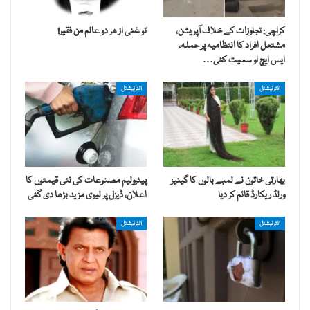
کراچی: تجاوزات کے خلاف آپریشن،
تو غنی از ھر دو عالم من فقیر!
مشتعل افراد کا انتظامیہ پر حملہ،
ایس ایچ او سمیت کئی…
انٹرنیشنل
انٹرنیشنل
بھارتی خاتون نے لمبے بالوں کا گینیز
پیٹرولیم مصنوعات کی نئی قیمتوں کا
ورلڈ ریکارڈ قائم کر دیا
اعلان، ڈیزل پر لیوی مزید بڑھا دی گئی
انٹرنیشنل
انٹرنیشنل