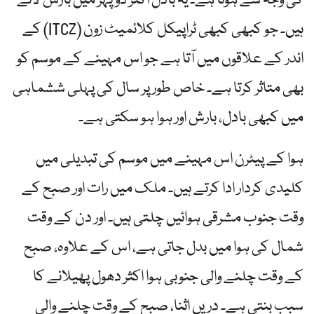
کی وجہ سے ہوتا ہے۔ یہ بادل اکثر دوپہر میں بارش لاتے
ہیں۔ جو کبھی کبھی ٹراپیکل کلائمیٹ زون (ITCZ) کے
اندر کے علاقوں میں آتا ہے جو اس مہینے کے موسم کو
بھی متاثر کرتا ہے۔ خاص طور پر سال کی پہلی ششماہی
میں کبھی بادل، بارش اور ہوا ہو سکتی ہے۔
ہوا کے پیٹرن اس مہینے میں موسم کی تبدیلی میں
کلیدی کردار ادا کرتے ہیں۔ ملک میں رات اور صبح کے
وقت جنوب مشرقی ہوائیں چلتی ہیں۔ اور دن کے وقت
شمال کی ہوا میں بدل جاتی ہے، اس کے علاوہ، صبح
کے وقت چلنے والی جنوبی ہوا اکثر دھول پھیلانے کا
سبب بنتی ہے۔ دریں اثنا، صبح کے وقت چلنے والی