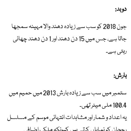
دوبد:
جون 2018 کو سب سے زیادہ دھند والا مہینہ سمجھا
جاتا ہے، جس میں 15 دن دھند اور 1 دن دھند چھائی
رہتی ہے۔
بارش:
ستمبر میں سب سے زیادہ بارش 2013 میں حمیم میں
100.4 ملی میٹر تھی۔
یہ اعداد و شمار اور مشاہدات انتہائی موسم کے مسلسل
رجحان کو نمایاں کرتے ہیں کیونکہ ملک اضافی