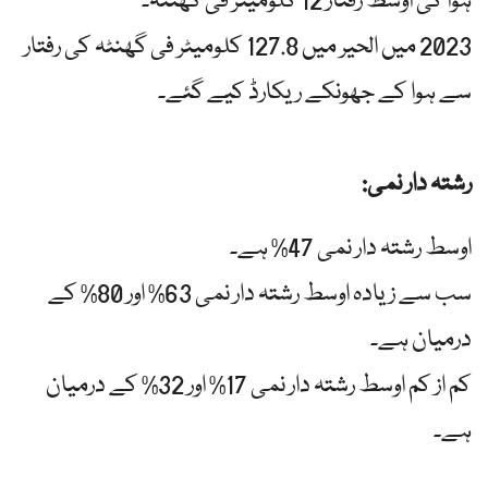
ہوا کی اوسط رفتار 12 کلومیٹر فی گھنٹہ۔
2023 میں الحیر میں 127.8 کلومیٹر فی گھنٹہ کی رفتار
سے ہوا کے جھونکے ریکارڈ کیے گئے۔
رشتہ دار نمی:
اوسط رشتہ دار نمی 47% ہے۔
سب سے زیادہ اوسط رشتہ دار نمی 63% اور 80% کے
درمیان ہے۔
کم از کم اوسط رشتہ دار نمی 17% اور 32% کے درمیان
ہے۔