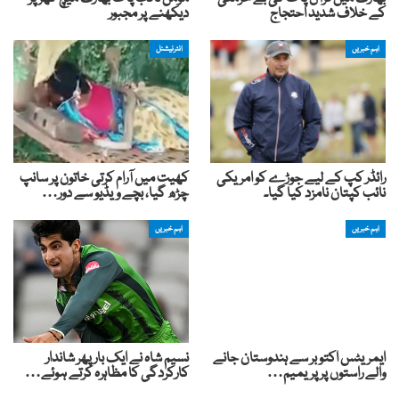
کے خلاف شدید احتجاج
دیکھنے پر مجبور
اہم خبریں
انٹرنیشنل
رائڈر کپ کے لیے جوڑے کو امریکی
کھیت میں آرام کرتی خاتون پر سانپ
نائب کپتان نامزد کیا گیا۔
چڑھ گیا، بچے ویڈیو سے دور…
اہم خبریں
اہم خبریں
ایمریٹس اکتوبر سے ہندوستان جانے
نسیم شاہ نے ایک بار پھر شاندار
والے راستوں پر پریمیم…
کارکردگی کا مظاہرہ کرتے ہوئے…