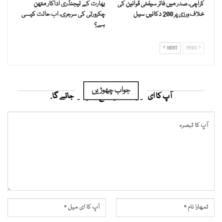
کراچی، صدر میں فائر سیفٹی قوانین کی
بھارت کے لیجنڈری اداکار متھن
خلاف ورزی پر 200 دکانیں سیل
چکرورتی کی سرجری، اب حالت کیسی
ہے؟
NEXT
PREV
جواب چھوڑیں
آپ کا ای میل ایڈریس شائع نہیں کیا جائے گا.