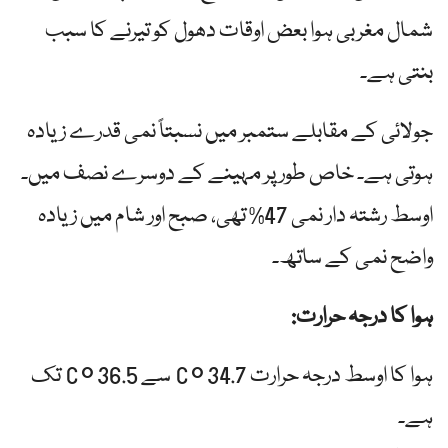
شمال مغربی ہوا بعض اوقات دھول کو تیرنے کا سبب
بنتی ہے۔
جولائی کے مقابلے ستمبر میں نسبتاً نمی قدرے زیادہ
ہوتی ہے۔ خاص طور پر مہینے کے دوسرے نصف میں۔
اوسط رشتہ دار نمی 47% تھی، صبح اور شام میں زیادہ
واضح نمی کے ساتھ۔
ہوا کا درجہ حرارت:
ہوا کا اوسط درجہ حرارت 34.7 ° C سے 36.5 ° C تک
ہے۔