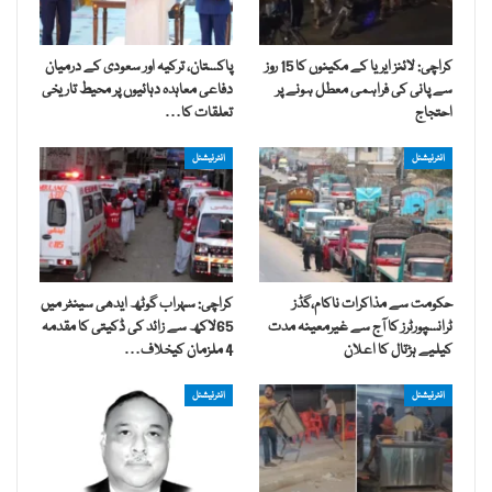
کراچی: لائنز ایریا کے مکینوں کا 15 روز
پاکستان، ترکیہ اور سعودی کے درمیان
سے پانی کی فراہمی معطل ہونے پر
دفاعی معاہدہ دہائیوں پر محیط تاریخی
احتجاج
تعلقات کا…
انٹرنیشنل
انٹرنیشنل
حکومت سے مذاکرات ناکام،گڈز
کراچی: سہراب گوٹھ ایدھی سینٹر میں
ٹرانسپورٹرز کا آج سے غیرمعینہ مدت
65لاکھ سے زائد کی ڈکیتی کا مقدمہ
کیلیے ہڑتال کا اعلان
4 ملزمان کیخلاف…
انٹرنیشنل
انٹرنیشنل