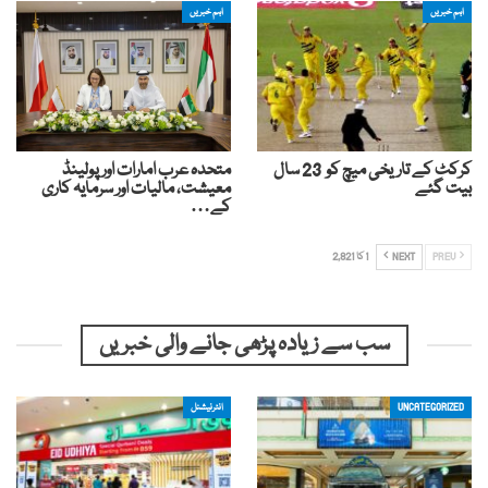
اہم خبریں
اہم خبریں
کرکٹ کے تاریخی میچ کو 23 سال
متحدہ عرب امارات اور پولینڈ
بیت گئے
معیشت، مالیات اور سرمایہ کاری
کے…
PREV
NEXT
1 کا 2,821
سب سے زیادہ پڑھی جانے والی خبریں
UNCATEGORIZED
انٹرنیشنل