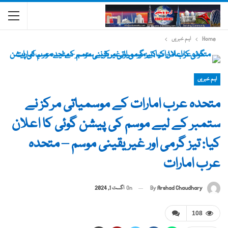
Home
اہم خبریں
اہم خبریں
متحدہ عرب امارات کے موسمیاتی مرکز نے
ستمبر کے لیے موسم کی پیشن گوئی کا اعلان
کیا: تیز گرمی اور غیر یقینی موسم – متحدہ
عرب امارات
By
Arshad Chaudhary
On
اگست 1, 2024
108