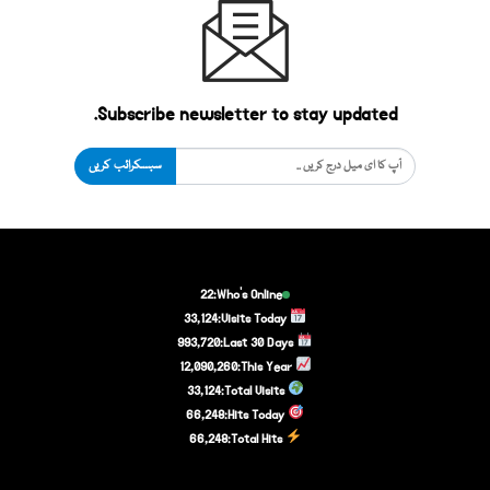
Subscribe newsletter to stay updated.
سبسکرائب کریں
22
Who's Online:
33,124
Visits Today:
993,720
Last 30 Days:
12,090,260
This Year:
33,124
Total Visits:
66,248
Hits Today:
66,248
Total Hits: