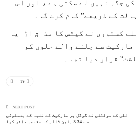
یں 44 بلین ڈالر کی جگہ نہیں لے سکتی ہے ، اور اس
ہالت کے ذریعے” کام کرے گا۔
ہلے کستوری نے گیٹس کا مذاق اڑایا
 مارکیٹ سے چلنے والے حلوں کو
شٹ” قرار دیا تھا۔
39
NEXT POST
اٹلی کے مولٹلی نے گوگل پر مارکیٹ کے غلبہ کے بدسلوکی
سے 3.34 بلین ڈالر کا مقدمہ دائر کیا