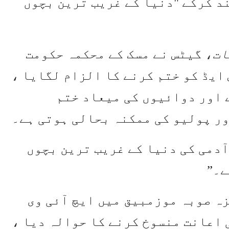
د کرکے "دنیا کے غریب ترین بچوں
ات
، گیٹس نے مسک کے محکمہ حکومت
 ایڈ کو ختم کرنے کا الزام لگایا ،
 اور دوائیوں کی میعاد ختم
ور پولیو کی ممکنہ بحالی ہوتی ہے۔
آدمی کی دنیا کے غریب ترین بچوں
ے۔”
زہ صوبہ موزمبیق میں ایچ آئی وی
 اعانت منسوخ کرنے کا حوالہ دیا ،