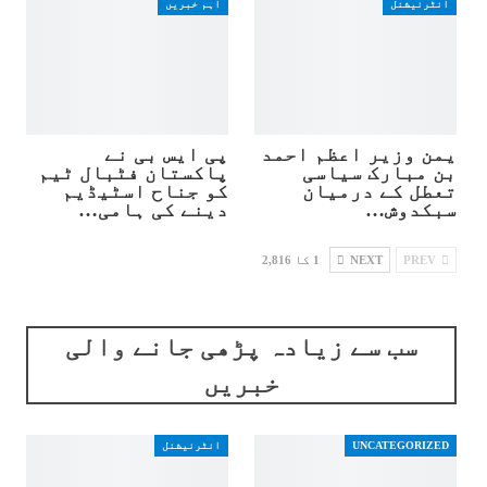
انٹرنیشنل
اہم خبریں
یمن وزیر اعظم احمد
پی ایس بی نے
بن مبارک سیاسی
پاکستان فٹبال ٹیم
تعطل کے درمیان
کو جناح اسٹیڈیم
سبکدوش…
دینے کی ہامی…
PREV
NEXT
1 کا 2,816
سب سے زیادہ پڑھی جانے والی
خبریں
UNCATEGORIZED
انٹرنیشنل