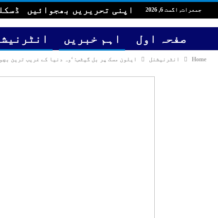
اپنی تحریریں بھجوائیں
ڈسکل
جمعرات, اگست 6, 2026
صفحہ اول
اہم خبریں
انٹرنیشن
Home
انٹرنیشنل
ایلون مسک پر بل گیٹس: ‘وہ دنیا کے غریب ترین بچوں