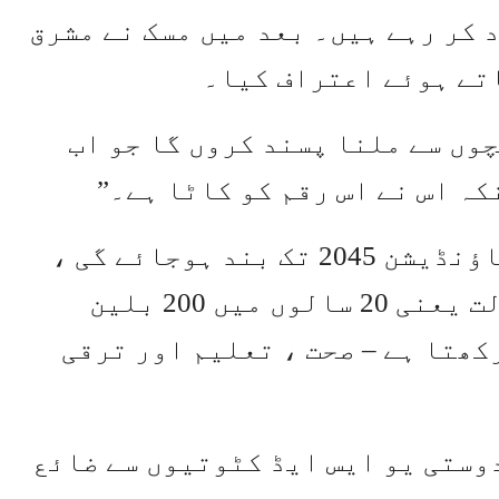
 کر رہے ہیں۔ بعد میں مسک نے مشرق
اتے ہوئے اعتراف کیا۔
چوں سے ملنا پسند کروں گا جو اب
کہ اس نے اس رقم کو کاٹا ہے۔”
گیٹس نے یہ بھی اعلان کیا کہ گیٹس فاؤنڈیشن 2045 تک بند ہوجائے گی ،
کیونکہ وہ اپنی تقریبا all تمام دولت یعنی 20 سالوں میں 200 بلین
کھتا ہے – صحت ، تعلیم اور ترقی
وستی یو ایس ایڈ کٹوتیوں سے ضائع