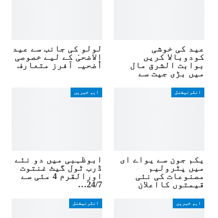
عید کی خوشی
لولو کی جانب سے عید
کودوبالا کریں
الاضحیٰ کے لیے خصوصی
بوابت الشرق مال
اُضحیہ آفرز متعارف
میں بڑی جیت سے
انٹرنیشنل
اہم خبریں
یکم جون سے یواے ای
ابوظہبی میں دو نئے
میں پٹرولیم
ڈرب ٹول گیٹ غنتوت
مصنوعات کی نئی
اورالقرم 4 مئی سے
قیمتوں کااعلان
24/7…
اہم خبریں
انٹرنیشنل