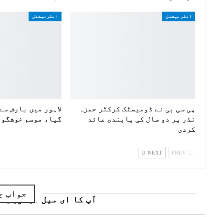
انٹرنیشنل
انٹرنیشنل
پی سی بی نے ڈومیسٹک کرکٹر حمزہ
لاہور میں بارش سے
نذر پر دو سال کی پابندی عائد
گیا، موسم خوشگوا
کردی
NEXT
PREV
جواب چ
آپ کا ای میل ایڈریس ش