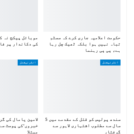
حکومت اعلامیہ جاری کرے کہ سسٹم
موبائل پیکج نہ ک
تباہ نہیں ہوا بلکہ ٹھیک چل رہا
کی دکاندار پر فا
ہے، پی پی رہنما
انٹرنیشنل
انٹرنیشنل
سندھ پولیس کو قتل کے مقدمے میں 5
لامین یامال کی گر
سال سے مطلوب اشتہاری لاہور سے
خبروں‘کی پوسٹ سے
گرفتار
مبتلا