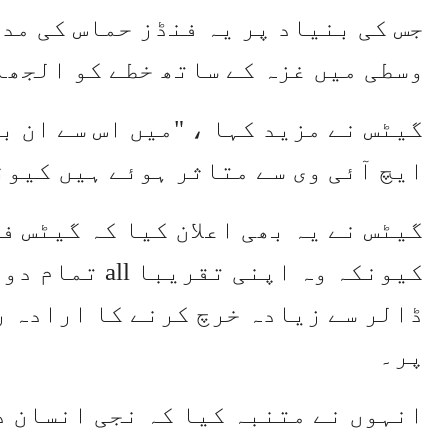
جس کی بنیاد پر یہ فنڈز حماس کی مدد
وسطی میں غزہ کے ساتھ خطے کو الجھ
گیٹس نے مزید کہا ، "میں اس سے ان ب
ایچ آئی وی سے متاثر ہوئے ہیں کیون
ڈالر سے زیادہ خرچ کرنے کا ارادہ ر
پر۔
انہوں نے متنبہ کیا کہ نجی انسان د