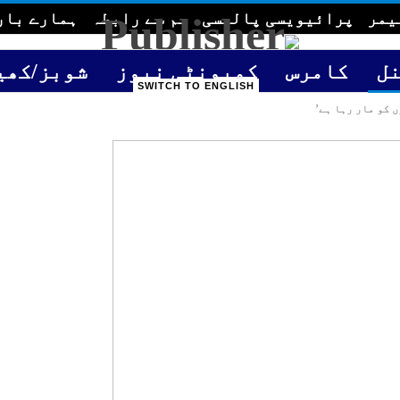
یمر
پرائیویسی پالیسی
ہم سے رابطہ
ہمارے بار
ل
کامرس
کمیونٹی نیوز
شوبز/کھی
SWITCH TO ENGLISH
 کو مار رہا ہے’
GULF TIME