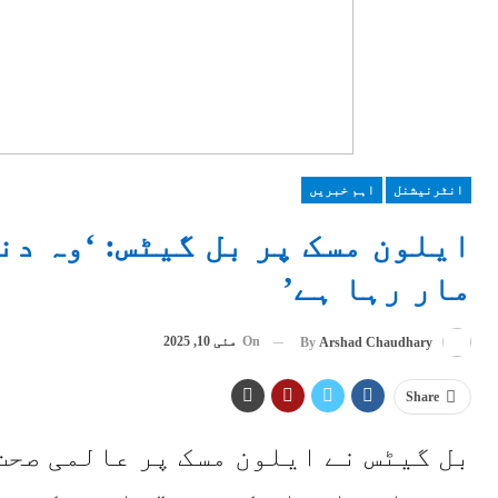
انٹرنیشنل
اہم خبریں
ایلون مسک پر بل گیٹس: ‘وہ دن
مار رہا ہے’
On
مئی 10, 2025
By
Arshad Chaudhary
Share
بل گیٹس نے ایلون مسک پر عالمی صحت