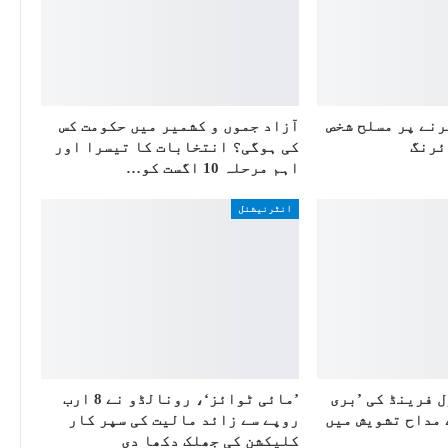
رنے پر مسلح شخص
آزاد جموں و کشمیر میں حکومت کس
ئرنگ
کی ہوگی؟ انتخابات کا تیسرا اور
اہم مرحلہ 10 اگست کو…
انٹرنیشنل
ل فرینڈ کی ’بری
’مائی ٹوائز‘، رونالڈو نے 8 ارب
 مداح تشویش میں
روپے سے زائد مالیت کی سپر کار
کلیکشن کی جھلک دکھا دی