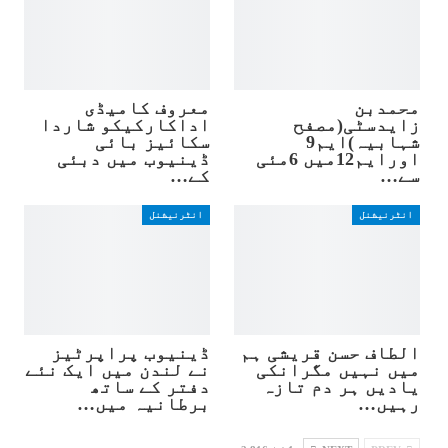
محمدبن
معروف کامیڈی
زایدسٹی(مصفح
اداکارکیکو شاردا
شہابیہ)ایم9
سکائیز بائی
اورایم12میں 6مئی
ڈینیوب میں دبئی
سے…
کے…
انٹرنیشنل
انٹرنیشنل
الطاف حسن قریشی ہم
ڈینیوب پراپرٹیز
میں نہیں مگرانکی
نے لندن میں ایک نئے
یادیں ہر دم تازہ
دفتر کے ساتھ
رہیں…
برطانیہ میں…