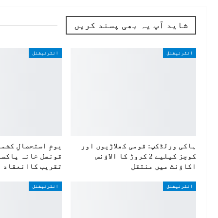
شاید آپ یہ بھی پسند کریں
انٹرنیشنل
انٹرنیشنل
ہاکی ورلڈکپ: قومی کھلاڑیوں اور
یومِ استحصالِ کشم
کوچز کیلیے 2 کروڑ کا الاؤنس
قونصل خانہ پاکست
اکاؤنٹ میں منتقل
تقریب کاانعقاد
انٹرنیشنل
انٹرنیشنل