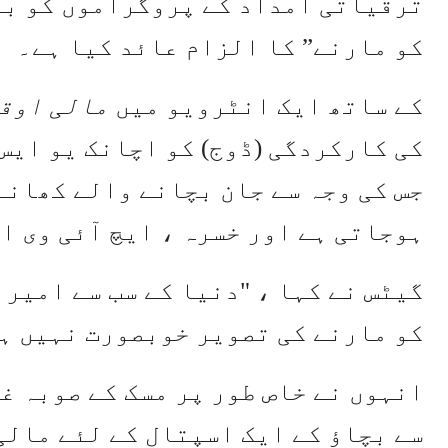
ترقیاتی امداد کے پروگراموں کو بن
کو مارنے” کا الزام عائد کیا ہے۔
کے ساتھ ایک انٹرویو میں
مالی اوق
کی کارکردگی (ڈوج) کو اچانک یو ایس
جس کی وجہ سے جان بچانے والے کھانے
ہوجاتی ہے اور خسرہ ، ایچ آئی وی ا
گیٹس نے کہا ، "دنیا کے سب سے امیر 
کو مارنے کی تصویر خوبصورت نہیں ہ
انہوں نے خاص طور پر مسک کے صوبہ غ
سے بچاؤ کے ایک اسپتال کے لئے مالی