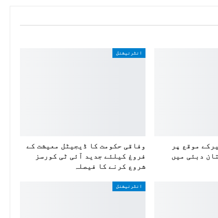
انٹرنیشنل
یرکے موقع پر
وفاقی حکومت کا ڈیجیٹل معیشت کے
ان دبئی میں
فروغ کیلئے جدید آئی ٹی کورسز
شروع کرنے کا فیصلہ
انٹرنیشنل