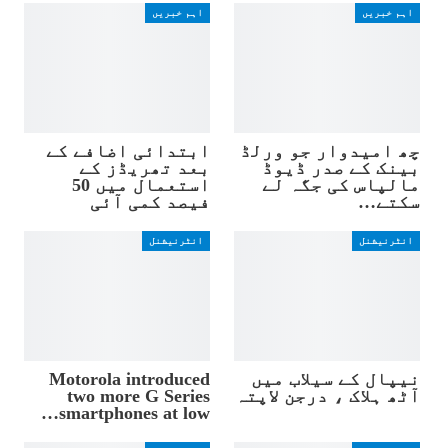
اہم خبریں
اہم خبریں
چھ امیدوار جو ورلڈ
ابتدائی اضافے کے
بینک کے صدر ڈیوڈ
بعد تھریڈز کے
مالپاس کی جگہ لے
استعمال میں 50
سکتے…
فیصد کمی آئی
انٹرنیشنل
انٹرنیشنل
نیپال کے سیلاب میں
Motorola introduced
آٹھ ہلاک ، درجن لاپتہ
two more G Series
smartphones at low…