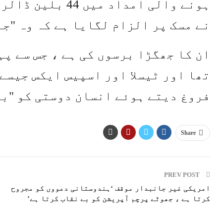
ہونے والی امداد م
نے مسک پر الزام لگایا ہے کہ وہ "ج
ان کا جھگڑا برسوں کی ہے ، جس سے پ
تھا اور ٹیسلا اور اسپیس ایکس جیسے
فروغ دیتے ہوئے انسان دوستی کو "بل
Share
PREV POST
امریکی غیر جانبدار موقف ‘ہندوستانی دعووں کو مجروح
کرتا ہے ، جھوٹے پرچم آپریشن کو بے نقاب کرتا ہے’