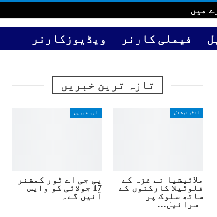
ے میں
ل
فیملی کارنر
ویڈیوزکارنر
تازہ ترین خبریں
انٹرنیشنل
اہم خبریں
ملائیشیا نے غزہ کے
پی جی اے ٹور کمشنر
فلوٹیلا کارکنوں کے
17 جولائی کو واپس
ساتھ سلوک پر
آئیں گے۔
اسرائیل…