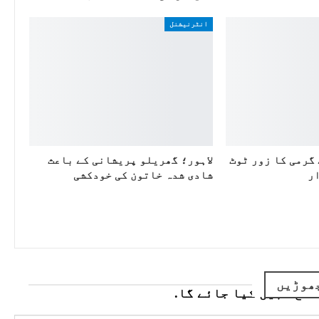
انٹرنیشنل
 گرمی کا زور ٹوٹ
لاہور؛ گھریلو پریشانی کے باعث
ر
شادی شدہ خاتون کی خودکشی
ھوڑیں
ائع نہیں کیا جائے گا.