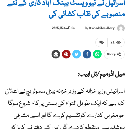
اسرائیل نے نیو ویسٹ بینک آبادکاری کے نئے
منصوبے کی نقاب کشائی کی
By
Arshad Chaudhary
On
اگست 15, 2025
21
Share
میل اڈومیم/تل ابیب:
اسرائیلی وزیر خزانہ کے وزیر خزانہ بیزل سموٹریچ نے اعلان
کیا ہے کہ ایک طویل التواء کی بستی پر کام شروع ہوگا
جو مغربی کنارے کو تقسیم کرے گا اور اسے مشرقی
یروشلم سے منقطع کردے گا ، اس کے دفتر نے کہا کہ