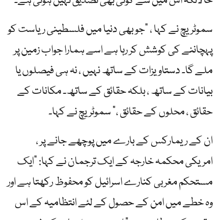
حالانکہ اس میں سے کوئی بھی تصدیق نہیں ہوئی ہے۔
سموٹریچ نے کہا ، "جو بھی دنیا میں فلسطینی ریاست کو
پہچاننے کی کوشش کر رہا ہے اسے ہمارا جواب زمین پر
ملے گا۔ دستاویزات کے ساتھ نہیں ، نہ ہی فیصلوں یا
بیانات کے ساتھ ، بلکہ حقائق کے ساتھ۔ مکانات کے
حقائق ، محلوں کے حقائق ،” سموٹریچ نے کہا۔
ان کے ریمارکس کے بارے میں پوچھے جانے پر ،
امریکی محکمہ خارجہ کے ایک ترجمان نے کہا: "ایک
مستحکم مغربی کنارے اسرائیل کو محفوظ رکھتا ہے اور
وہ خطے میں امن کے حصول کے لئے انتظامیہ کے اس