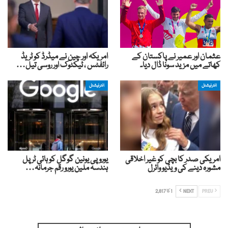
عثمان اور عمیر نے پاکستان کے
امریکہ اور چین نے میڈرڈ کو ٹریڈ
کھاتے میں مزید سونا ڈال دیا۔
رائفٹس ، ٹیکٹوک اور روسی تیل…
انٹرنیشنل
انٹرنیشنل
امریکی صدر کا بچی کو غیر اخلاقی
یوروپی یونین گوگل کو ہائی ٹرپل
مشورہ دینے کی ویڈیو وائرل
ہندسہ ملین یورو رقم جرمانہ…
PREV
NEXT
1 کا 2,817