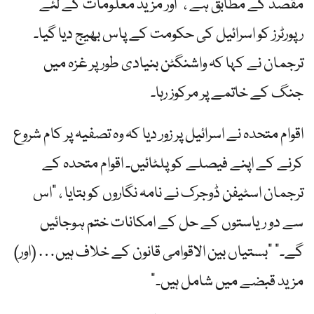
مقصد کے مطابق ہے ،” اور مزید معلومات کے لئے
رپورٹرز کو اسرائیل کی حکومت کے پاس بھیج دیا گیا۔
ترجمان نے کہا کہ واشنگٹن بنیادی طور پر غزہ میں
جنگ کے خاتمے پر مرکوز رہا۔
اقوام متحدہ نے اسرائیل پر زور دیا کہ وہ تصفیہ پر کام شروع
کرنے کے اپنے فیصلے کو پلٹائیں۔ اقوام متحدہ کے
ترجمان اسٹیفن ڈوجرک نے نامہ نگاروں کو بتایا ، "اس
سے دو ریاستوں کے حل کے امکانات ختم ہوجائیں
گے۔” "بستیاں بین الاقوامی قانون کے خلاف ہیں… (اور)
مزید قبضے میں شامل ہیں۔”