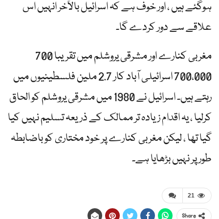
ہوگئے ہیں ، اور خوف ہے کہ اسرائیل بالآخر انہیں اس
علاقے سے دور کردے گا۔
مغربی کنارے اور مشرقی یروشلم میں تقریبا 700
700،000 اسرائیلی آباد کار 2.7 ملین فلسطینیوں میں
رہتے ہیں۔ اسرائیل نے 1980 میں مشرقی یروشلم کو الحاق
کرلیا ، یہ اقدام زیادہ تر ممالک کے ذریعہ تسلیم نہیں کیا
گیا تھا ، لیکن مغربی کنارے پر خود مختاری کو باضابطہ
طور پر نہیں بڑھایا ہے۔
21
Share