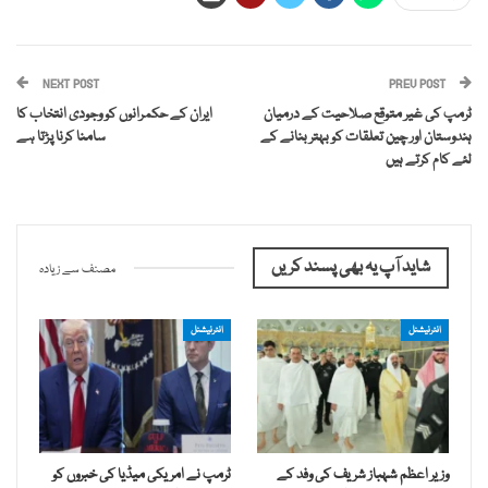
NEXT POST
PREV POST
ٹرمپ کی غیر متوقع صلاحیت کے درمیان
ایران کے حکمرانوں کو وجودی انتخاب کا
ہندوستان اور چین تعلقات کو بہتر بنانے کے
سامنا کرنا پڑتا ہے
لئے کام کرتے ہیں
شاید آپ یہ بھی پسند کریں
مصنف سے زیادہ
انٹرنیشنل
انٹرنیشنل
وزیر اعظم شہباز شریف کی وفد کے
ٹرمپ نے امریکی میڈیا کی خبروں کو