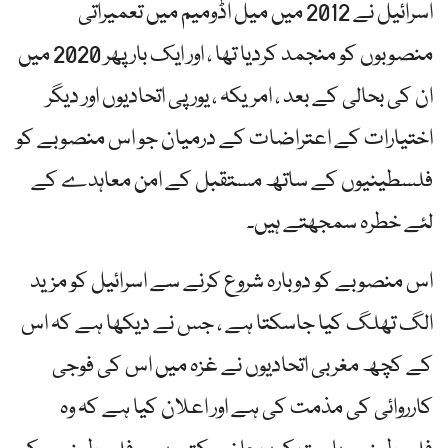
اسرائیل نے 2012 میں میل اڈومیم میں تعمیراتی
منصوبوں کو منجمد کردیا تھا ، اور ایک بار پھر 2020 میں
ان کی بحالی کے بعد ، امریکہ ، یورپی اتحادیوں اور دیگر
اختیارات کے اعتراضات کے درمیان جو اس منصوبے کو
فلسطینیوں کے ساتھ مستقبل کے امن معاہدے کے
لئے خطرہ سمجھتے ہیں۔
اس منصوبے کو دوبارہ شروع کرنے سے اسرائیل کو مزید
الگ تھلگ کیا جاسکتا ہے ، جس نے دیکھا ہے کہ اس
کے کچھ مغربی اتحادیوں نے غزہ میں اس کی فوجی
کارروائی کی مذمت کی ہے اور اعلان کیا ہے کہ وہ