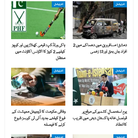
انٹرنیشنل
انٹرنیشنل
دمشق؛ مسافر وین میں دھماکے میں 2
ہاکی ورلڈکپ: قومی کھلاڑیوں اور کوچز
افراد جاں بحق اور 13 زخمی
کیلیے 2 کروڑ کا الاؤنس اکاؤنٹ میں
منتقل
انٹرنیشنل
انٹرنیشنل
یومِ استحصالِ کشمیرکے موقع پر
وفاقی حکومت کا ڈیجیٹل معیشت کے
قونصل خانہ پاکستان دبئی میں تقریب
فروغ کیلئے جدید آئی ٹی کورسز شروع
کاانعقاد
کرنے کا فیصلہ
انٹرنیشنل
انٹرنیشنل