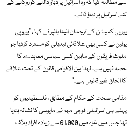
سے مطالبہ کیا کہ وہ اسرائیل پر دباؤ ڈالنے کو روکنے کے
لئے اسرائیل پر دباؤ ڈالے۔
یورپی کمیشن کے ترجمان انیٹا ہائپر نے کہا ، "یوروپی
یونین نے کسی بھی علاقائی تبدیلی کو مسترد کردیا جو
ملوث فریقوں کے مابین کسی سیاسی معاہدے کا
حصہ نہیں ہے۔ لہذا بین الاقوامی قانون کے تحت علاقے
کا الحاق غیر قانونی ہے۔”
مقامی صحت کے حکام کے مطابق ، فلسطینیوں کو
پہلے ہی اسرائیلی فوجی مہم نے مایوسی کا نشانہ بنایا
تھا جس میں غزہ میں 61،000 سے زیادہ افراد ہلاک