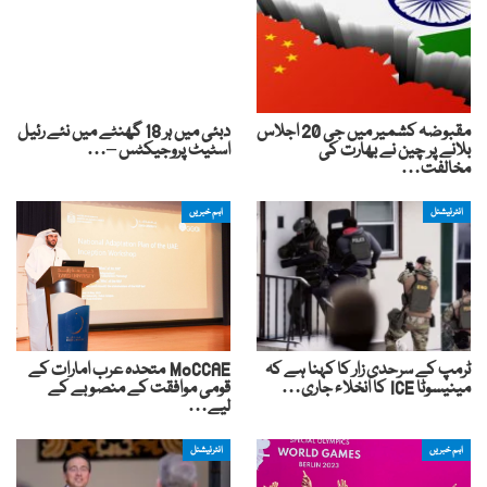
مقبوضہ کشمیر میں جی 20 اجلاس
دبئی میں ہر 18 گھنٹے میں نئے رئیل
بلانے پر چین نے بھارت کی
اسٹیٹ پروجیکٹس –…
مخالفت…
انٹرنیشنل
اہم خبریں
ٹرمپ کے سرحدی زار کا کہنا ہے کہ
MoCCAE متحدہ عرب امارات کے
مینیسوٹا ICE کا انخلاء جاری…
قومی موافقت کے منصوبے کے
لیے…
اہم خبریں
انٹرنیشنل