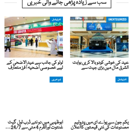
سب سے زیادہ پڑھی جانے والی خبریں
UNCATEGORIZED
انٹرنیشنل
عید کی خوشی کودوبالا کریں بوابت
لولو کی جانب سے عید الاضحیٰ کے
الشرق مال میں بڑی جیت سے
لیے خصوصی اُضحیہ آفرز متعارف
انٹرنیشنل
اہم خبریں
یکم جون سے یواے ای میں پٹرولیم
ابوظہبی میں دو نئے ڈرب ٹول گیٹ
مصنوعات کی نئی قیمتوں کااعلان
غنتوت اورالقرم 4 مئی سے 24/7…