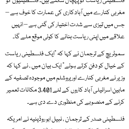
فلسطینی ریاست کو پہچان سکتے ہیں۔ فلسطینیوں کو
مغربی کنارے میں آبادکاری کی عمارت کا خوف ہے –
جس میں تیزی سے شدت اختیار کی گئی ہے – انہیں
علاقے میں اپنی ریاست بنانے کا کوئی موقع ملے گا۔
سموٹریچ کے ترجمان نے کہا کہ "ایک فلسطینی ریاست
کے خیال کو دفن کرتے ہوئے” ایک بیان میں ، نے کہا کہ
وزیر نے مغربی کنارے اور یروشلم میں موجودہ تصفیہ کے
مابین اسرائیلی آباد کاروں کے لئے 3،401 مکانات تعمیر
کرنے کے منصوبے کی منظوری دے دی ہے۔
فلسطینی صدر کے ترجمان ، نبیل ابو روڈینیہ نے امریکہ