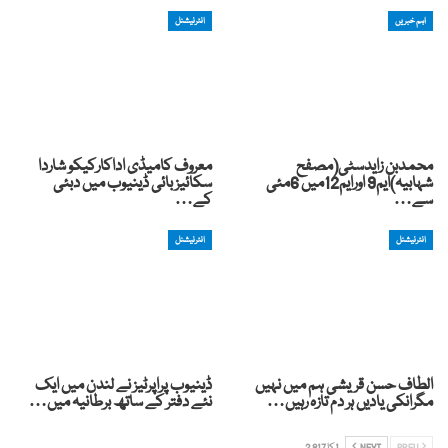
اہم خبریں
انٹرنیشنل
محمدبن زایدسٹی(مصفح
معروف کامیڈی اداکارکیکو شاردا
شہابیہ)ایم9 اورایم12میں 6مئی
سکائیز بائی ڈینیوب میں دبئی
سے…
کے…
انٹرنیشنل
انٹرنیشنل
الطاف حسن قریشی ہم میں نہیں
ڈینیوب پراپرٹیز نے لندن میں ایک
مگرانکی یادیں ہر دم تازہ رہیں…
نئے دفتر کے ساتھ برطانیہ میں…