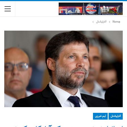
Home
انٹرنیشنل
انٹرنیشنل
اہم خبریں