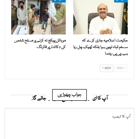
حکومت اعلامیہ جاری کرے کہ
موبائل پیکج نہ کرنے پر مسلح شخص
سسٹم تباہ نہیں ہوا بلکہ ٹھیک چل رہا
کی دکاندار پر فائرنگ
ہے، پی پی رہنما
NEXT
PREV
جواب چھوڑیں
آپ کا ای میل ایڈریس شائع نہیں کیا جائے گا.