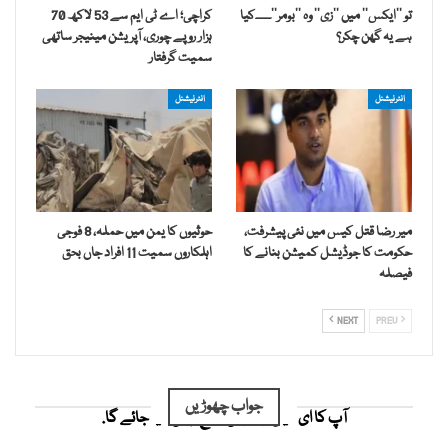
تو ’’ایکس‘‘ میں ’’زی‘‘ وہ ’’بومر‘‘۔۔۔۔کیا
کراچی؛ اے ٹی ایم سے 53 لاکھ 70
ہے یہ گھن چکر؟
ہزار روپے چوری، آپریشن مینیجر ساتھی
سمیت گرفتار
انٹرنیشنل
انٹرنیشنل
میر رضا قتل کیس میں نئی پیشرفت،
حوثیوں کا یمن میں حملہ، 8 فوجی
حکومت کا جوڈیشل کمیشن بنانے کا
اہلکاروں سمیت 11 افراد جاں بحق
فیصلہ
NEXT
PREV
جواب چھوڑیں
آپ کا ای میل ایڈریس شائع نہیں کیا جائے گا.