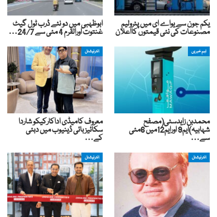
یکم جون سے یواے ای میں پٹرولیم
ابوظہبی میں دو نئے ڈرب ٹول گیٹ
مصنوعات کی نئی قیمتوں کااعلان
غنتوت اورالقرم 4 مئی سے 24/7…
اہم خبریں
انٹرنیشنل
محمدبن زایدسٹی(مصفح
معروف کامیڈی اداکارکیکو شاردا
شہابیہ)ایم9 اورایم12میں 6مئی
سکائیز بائی ڈینیوب میں دبئی
سے…
کے…
انٹرنیشنل
انٹرنیشنل