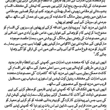
"ہم متحدہ عرب امارات کے اندر 16 فارموں کا انتظام اور نگرانی کرتے ہیں، جو زرعی
مصنوعات کی ایک وسیع رینج تیار کرتے ہیں جیسے کہ لیٹش کی مختلف اقسام،
ہندوستانی اور مقامی زچینی، ٹماٹر، بھنڈی، خربوزہ، کدو، اور دیگر فصلیں جو مقامی
صارفین میں بڑھتی ہوئی مانگ کا مشاہدہ کر رہی ہیں۔ اور عمان کے ساتھ ساتھ
جرمنی اور سویڈن کے لیے کھجور اور پھل۔
شاہین نے مزید کہا: "ہم پیداوار میں اضافہ کرکے اور پھلوں اور سبزیوں کی اقسام کو
متنوع بنا کر اپنے کام کو بڑھانے کے خواہاں ہیں، خاص طور پر آبادی میں اضافے اور
زرعی مصنوعات کی بڑھتی ہوئی مانگ کی روشنی میں۔ ہمارا مقصد موجودہ
مارکیٹوں کے علاوہ نئی بین الاقوامی مارکیٹیں بھی کھولنا ہے، جس سے ہمارے
کاروبار کو مزید فروغ ملے گا اور آنے والے سالوں میں اس کی ترقی کو آگے بڑھایا
جائے گا۔”
انہوں نے نوٹ کیا کہ متحدہ عرب امارات میں کمپنی کے زیر انتظام فارمز جدید
ترین زرعی طریقوں کو اپناتے ہیں، جس سے اعلیٰ معیار کے ساتھ نئی اقسام کی
کاشت ممکن ہوتی ہے۔ انہوں نے مزید کہا کہ "الثمرات”کی مصنوعات متحدہ
عرب امارات کے مختلف ریٹیل آؤٹ لیٹس اور اسٹورز پر دستیاب ہیں، مستقبل
قریب میں مزید توسیع کے منصوبوں کے ساتھ۔
انہوں نے یہ بھی انکشاف کیا کہ کمپنی نے اپنے فارموں کو منظم کرنے کے لیے
مصنوعی ذہانت کے آلات کا استعمال کرتے ہوئے ایک سمارٹ ایپلی کیشن تیار
کی ہے، جس نے پیداواری کارکردگی کو بہتر بنانے، فضلہ کو کم کرنے اور معیار کو
بڑھانے میں مدد فراہم کی ہے۔ شاہین نے اس بات پر زور دیا کہ کمپنی اپنے کاموں