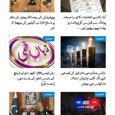
آزاد کشمیر انتخابات کا تیسرا مرحلہ،
پیپلز پارٹی کے رہنما قادر پٹیل کے دفتر
پولنگ سے قبل ہی گن پوائنٹ پر
پر مسلح افراد نے گولیوں کی بوچھاڑ کر
بیلٹ پیپرز چھین لیے…
دی
انٹرنیشنل
انٹرنیشنل
عالمی منڈی میں خام تیل کی قیمتوں
زباں فہمی291 ؛ کچھ اردو اور فرینچ
کو پر لگ گئے، ایشیائی اسٹاک
کے باہمی تعلق کے بارے میں ،
مارکیٹس میں بہتری
(حصہ دُوُم)
انٹرنیشنل
انٹرنیشنل