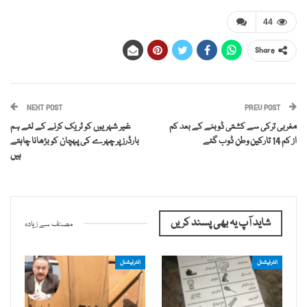
44
Share
NEXT POST
PREV POST
مغربی ترکی سے کشتی ڈوبنے کے بعد کم
غیر شہریوں کو ٹریک کرنے کے لئے ہم
از کم 14 تارکین وطن ڈوب گئے
بارڈرز پر چہرے کی پہچان کو بڑھانا چاہتے
ہیں
شاید آپ یہ بھی پسند کریں
مصنف سے زیادہ
انٹرنیشنل
انٹرنیشنل