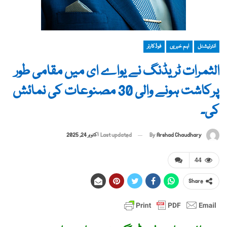
انٹرنیشنل
اہم خبریں
فوڈکارنر
الثمرات ٹریڈنگ نے یواے ای میں مقامی طور
پرکاشت ہونے والی 30 مصنوعات کی نمائش
کی۔
By
Arshad Chaudhary
Last updated
اکتوبر 24, 2025
44
Share