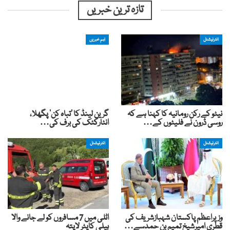
تازہ ترین خبریں
انٹرنیشنل
اہم خبریں
نیٹو کے رکن رومانیہ کا کہنا ہے کہ
گرین لینڈ کا ‘تباہ کن’ پگھلا،
روسی ڈرون نے فلیٹوں کے…
انٹارکٹک کی برف کی…
انٹرنیشنل
انٹرنیشنل
وزیراعظم پاکستان شہبازشریف کی
اٹلی میں 7 مسافروں کو لے جانے والا
قطری امیرشیخ تمیم بن حمدسے…
ہیلی کاپٹر لاپتہ