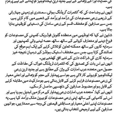
کی حمایت اور آگے بڑھانے کے لیے جدید ترین ٹیکنالوجیز کو اپنانے کے لیے پرعزم
ہے۔
انہوں نے وضاحت کی کہ”الثمرات”ٹریڈنگ ہوائی، سمندری اور زمینی جہاز رانی
کے ذریعے زرعی مصنوعات کی درآمد اور برآمد کے شعبے میں کام کرتی ہے،
جس سے صارفین کو مختلف قسم کے زرعی سامان کی دستیابی کو یقینی بنایا
جاتا ہے۔
شاہین نے کہا کہ ابوظہبی میں منعقدہ گلوبل فوڈ ویک کمپنی کی مصنوعات کو
فروغ دینے اور متعارف کروانے کے ساتھ ساتھ حصہ لینے والی کمپنیوں اور
سرمایہ کاروں کے ساتھ ممکنہ تعاون کو تلاش کرنے کے ایک اہم موقع کی
نمائندگی کرتا ہے، جس سے مختلف اسٹیک ہولڈرز کے درمیان نتیجہ خیز
سرمایہ کاری کی شراکت داری کے نئے افق کھلتے ہیں۔
انہوں نے اس بات کی تصدیق کی کہ الثمرات ٹریڈنگ خوراک کی حفاظت کے
حصول میں متحدہ عرب امارات کے وژن کے مطابق ہے اور جدید ترین زرعی
ٹیکنالوجیز کو بروئے کار لاتی ہے جو اسے پیداوار کے حجم کو بڑھانے اور اعلیٰ معیار
کی زرعی مصنوعات فراہم کرنے کے قابل بناتی ہے جو مارکیٹ میں مقابلہ کرنے
کے قابل ہو اور مضبوط صارفین کی دلچسپی حاصل کر سکے۔
انہوں نے کہا: "متحدہ عرب امارات زرعی پیداوار کے مرکز میں تبدیل ہو رہا ہے اور
اس نے کامیابی کے ساتھ اپنی زرعی مصنوعات کو بیرون ملک برآمد کیا ہے۔ یہ
مصنوعات اپنے اعلیٰ معیار اور مسابقتی قیمتوں کی وجہ سے ممتاز ہیں، جو انہیں
صارفین کے لیے ترجیحی انتخاب بناتی ہیں۔