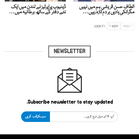
الطاف حسن قریشی ہم میں نہیں
ڈینیوب پراپرٹیز نے لندن میں ایک
مگرانکی یادیں ہر دم تازہ رہیں…
نئے دفتر کے ساتھ برطانیہ میں…
PREV
NEXT
1 کا 2,826
NEWSLETTER
Subscribe newsletter to stay updated.
سبسکرائب کریں