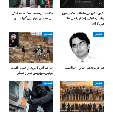
کراچی، شہر کے مختلف علاقوں میں
مکہ دفاعی معاہدہ امت مسلمہ کے
پولیس مقابلے، 4 ڈاکو زخمی حالت
لیے مضبوط دیوار ہے، گورنر سندھ
میں گرفتار
انٹرنیشنل
انٹرنیشنل
میرا دوست، میرا بھائی، امیرالعظیم
میر رضا قتل کیس میں مبینہ غفلت
کوتاہی، دو پولیس افسران معطل
انٹرنیشنل
انٹرنیشنل