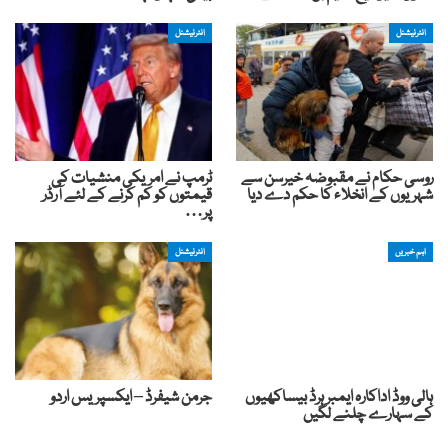
انٹرنیشنل
انٹرنیشنل
روسی حکام نے مقبوضہ خیرسن سے
ٹرمپ نے امریکی منشیات کی
شہریوں کے انخلاء کا حکم دے دیا
قیمتوں کو کم کرنے کے لئے آرڈر
پر…
اہم خبریں
انٹرنیشنل
ہالی ووڈ اداکارہ ایمبر ہرڈ بیساکھیوں
جرمن شیفرڈ – ایکسپریس اردو
کے سہارے چلنے لگیں