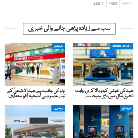
PREV
NEXT
1 کا 2,826
سب سے زیادہ پڑھی جانے والی خبریں
UNCATEGORIZED
انٹرنیشنل
عید کی خوشی کودوبالا کریں بوابت
لولو کی جانب سے عید الاضحیٰ کے
الشرق مال میں بڑی جیت سے
لیے خصوصی اُضحیہ آفرز متعارف
انٹرنیشنل
اہم خبریں