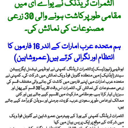
الثمرات ٹریڈنگ نے یواے ای میں
مقامی طور پرکاشت ہونے والی 30 زرعی
مصنوعات کی نمائش کی۔
ہم متحدہ عرب امارات کے اندر 16 فارموں کا
انتظام اور نگرانی کرتے ہیں(عمروشاہین)
ابوظہبی(نیوزڈیسک)::الثمرات ٹریڈنگ کمپنی نے ابوظہبی نیشنل ایگزیبیشن
سینٹر (ایڈنیک) میں منعقدہ گلوبل فوڈ ویک نمائش میں شرکت کی۔ کمپنی نے
متحدہ عرب امارات میں اپنے فارموں میں کاشت کی جانے والی مختلف قسم کی
زرعی مصنوعات کی نمائش کی۔ الثمرات اس وقت تقریباً 30 قسم کے پھل اور
سبزیاں تیار کرتا ہے، جو مقامی مارکیٹ میں تقسیم کیے جاتے ہیں اور کئی
ممالک اورخاص طور پر سعودی عرب، کویت، جرمنی اور سویڈن کو برآمد کیے جاتے
ہیں،
الثمرات ٹریڈنگ کمپنی کے بورڈ کے چیئرمین عمرو شاہین نے گلوبل فوڈ ویک
میں شرکت کے موقع پر ایک پریس بیان میں کہا