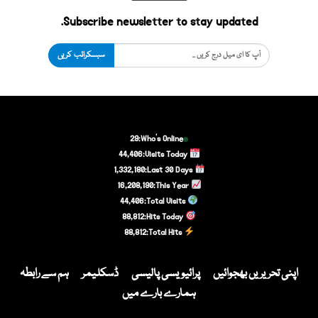
Subscribe newsletter to stay updated.
سبسکرائب کریں
29
Who's Online:
44,406
Visits Today:
1,332,180
Last 30 Days:
16,208,190
This Year:
44,406
Total Visits:
88,812
Hits Today:
88,812
Total Hits:
اپنی تحریریں بھجوائیں
پرائیویسی پالیسی
ڈسکلیمر
ہم سے رابطہ
ہمارے بارے میں