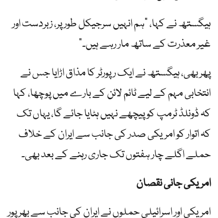
ہیگستھ نے کہا، "ہم انہیں سرجیکل طور پر، زبردست اور
غیر معذرت کے ساتھ مار رہے ہیں۔”
پھر بھی، ہیگستھ نے ایک رپورٹر کا مذاق اڑایا جس نے
انتخابی مہم کے لیے ٹائم لائن کے بارے میں پوچھا، کہا
کہ ڈونلڈ ٹرمپ کو پیچھے نہیں ہٹایا جائے گا، یہاں تک
کہ اتوار کو امریکی صدر کی جانب سے ایران کے خلاف
حملے اگلے چار ہفتوں تک جاری رہنے کے بعد بھی۔
امریکی جانی نقصان
امریکی اور اسرائیلی حملوں نے ایران کی جانب سے بھرپور