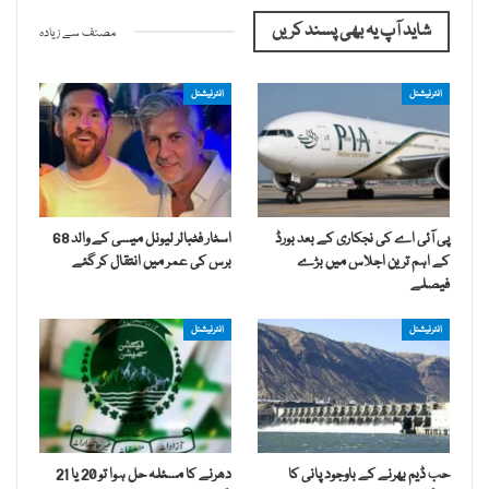
شاید آپ یہ بھی پسند کریں
مصنف سے زیادہ
انٹرنیشنل
انٹرنیشنل
پی آئی اے کی نجکاری کے بعد بورڈ
اسٹار فٹبالر لیونل میسی کے والد 68
کے اہم ترین اجلاس میں بڑے
برس کی عمر میں انتقال کر گئے
فیصلے
انٹرنیشنل
انٹرنیشنل
حب ڈیم بھرنے کے باوجود پانی کا
دھرنے کا مسئلہ حل ہوا تو 20 یا 21