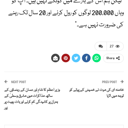
"لیکن ہم اس کے بارے میں گونگے نہیں ہیں۔ آپ کو
وہاں 200,000 لوگوں کو رول کرنے اور 20 سال تک رہنے
کی ضرورت نہیں ہے۔”
27
Share
NEXT POST
PREV POST
خامنہ ای کی موت نے خمینی کے پوتے کو
وزیر اعظم کا شام اور عمان کے رہنماؤں کے
توجہ میں لایا
ساتھ مذاکرات میں مشرق وسطیٰ کے
بحران پر کشیدگی کم کرنے اور بات چیت پر
زور