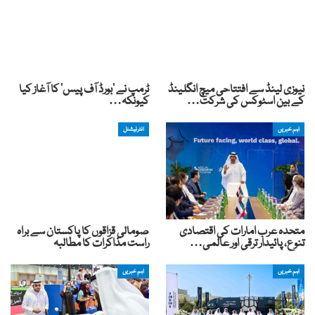
نیوزی لینڈ سے افتتاحی میچ انگلینڈ
ٹرمپ نے ‘بورڈ آف پیس’ کا آغاز کیا
کے بین اسٹوکس کی شرکت…
کیونکہ…
اہم خبریں
انٹرنیشنل
متحدہ عرب امارات کی اقتصادی
صومالی قزاقوں کا پاکستان سے براہ
تنوع، پائیدار ترقی اور عالمی…
راست مذاکرات کا مطالبہ
اہم خبریں
اہم خبریں