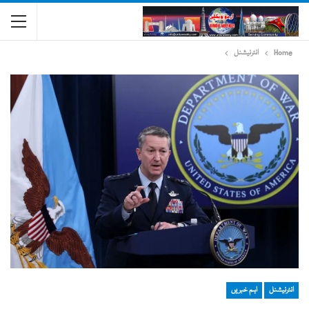
Home
انٹرنیشنل
انٹرنیشنل
اہم خبریں