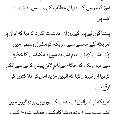
نیوز کانفرنس کے دوران خطاب کر رہے ہیں۔ فوٹو: اے
ایف پی
پینٹاگون نے پیر کے روز ان خدشات کو رد کر دیا کہ ایران پر
امریکہ کے حملے سے امریکہ کو مشرق وسطیٰ میں
ایک نئے، کھلے عام تنازعہ میں دھکیلنے کا خطرہ
ہے، یہاں تک کہ حکام نے ٹائم لائن پیش کرنے سے انکار
کر دیا اور خبردار کیا کہ انہیں مزید امریکی ہلاکتوں کی
توقع ہے۔
امریکہ اور اسرائیل نے ہفتے کے روز ایران پر دہائیوں میں
اپنے سب سے زیادہ مہتواکانکشی حملے شروع کیے،