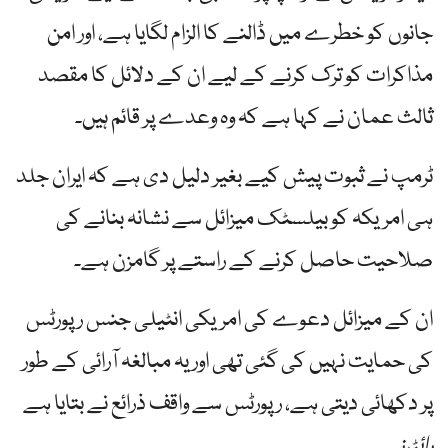
جانوں کو خطرے میں ڈالنے کا الزام لگایا ہے، اور امن
مذاکرات کو ترک کرنے کے لیے ان کے دلائل کا مقصد
ثالث عمان نے کہا ہے کہ وہ وعدے پر قائم ہیں۔
ٹرمپ نے ثبوت پیش کیے بغیر دلیل دی ہے کہ ایران جلد
ہی امریکہ کو بیلسٹک میزائل سے نشانہ بنانے کی
صلاحیت حاصل کرنے کے راستے پر گامزن ہے۔
ان کے میزائل دعوے کی امریکی انٹیلی جنس رپورٹس
کی حمایت نہیں کی گئی تھی اور یہ مبالغہ آرائی کے طور
پر دکھائی دیتی ہے، رپورٹس سے واقف ذرائع نے بتایا ہے
رائٹرز
.