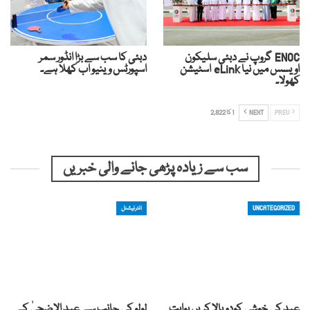
ENOC گروپ نے دبئی سلیکون
دبئی کا سب سے بڑا انڈور سمر
اویسس میں نیا eLink اسٹیشن
اسپورٹس وینیو اب کھلا ہے۔
کھولا۔
PREV
NEXT
1 کا 2,822
سب سے زیادہ پڑھی جانے والی خبریں
UNCATEGORIZED
انٹرنیشنل
عید کی خوشی کودوبالا کریں بوابت
لولو کی جانب سے عید الاضحیٰ کے