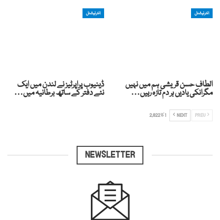
انٹرنیشنل
انٹرنیشنل
الطاف حسن قریشی ہم میں نہیں
ڈینیوب پراپرٹیز نے لندن میں ایک
مگرانکی یادیں ہر دم تازہ رہیں…
نئے دفتر کے ساتھ برطانیہ میں…
PREV
NEXT
1 کا 2,822
NEWSLETTER