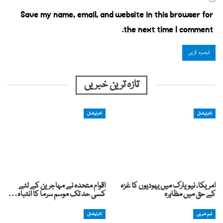
Save my name, email, and website in this browser for
the next time I comment.
تازہ ترین خبریں
انٹرنیشنل
انٹرنیشنل
امریکا، نیویارک میں یہودیوں کا غزہ
اقوام متحدہ نے مہاجرین کے لئے
کے حق میں مظاہرہ
کسی حد تک موسم سرما کا انتباہ…
اہم خبریں
انٹرنیشنل