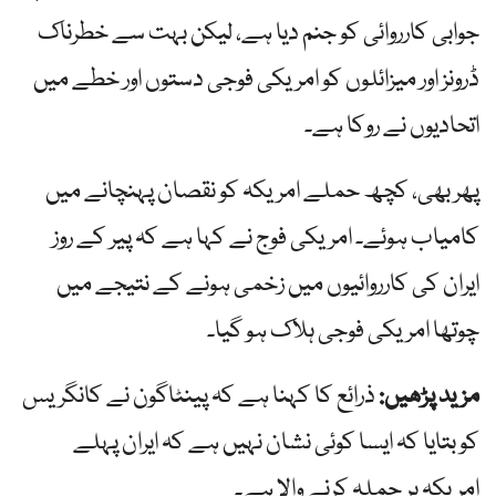
جوابی کارروائی کو جنم دیا ہے، لیکن بہت سے خطرناک
ڈرونز اور میزائلوں کو امریکی فوجی دستوں اور خطے میں
اتحادیوں نے روکا ہے۔
پھر بھی، کچھ حملے امریکہ کو نقصان پہنچانے میں
کامیاب ہوئے۔ امریکی فوج نے کہا ہے کہ پیر کے روز
ایران کی کارروائیوں میں زخمی ہونے کے نتیجے میں
چوتھا امریکی فوجی ہلاک ہو گیا۔
مزید پڑھیں:
ذرائع کا کہنا ہے کہ پینٹاگون نے کانگریس
کو بتایا کہ ایسا کوئی نشان نہیں ہے کہ ایران پہلے
امریکہ پر حملہ کرنے والا ہے۔