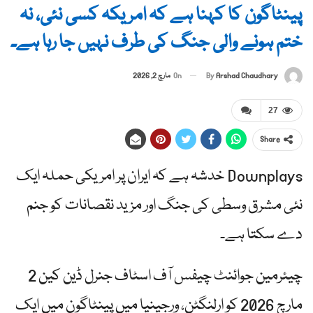
پینٹاگون کا کہنا ہے کہ امریکہ کسی نئی، نہ
ختم ہونے والی جنگ کی طرف نہیں جا رہا ہے۔
By
Arshad Chaudhary
On
مارچ 2, 2026
27
Share
Downplays خدشہ ہے کہ ایران پر امریکی حملہ ایک
نئی مشرق وسطی کی جنگ اور مزید نقصانات کو جنم
دے سکتا ہے۔
چیئرمین جوائنٹ چیفس آف اسٹاف جنرل ڈین کین 2
مارچ 2026 کو ارلنگٹن، ورجینیا میں پینٹاگون میں ایک