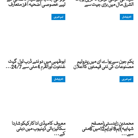
الشرق مال میں بڑی جیت سے
لیے خصوصی اُضحیہ آفرز متعارف
انٹرنیشنل
اہم خبریں
یکم جون سے یواے ای میں پٹرولیم
ابوظہبی میں دو نئے ڈرب ٹول گیٹ
مصنوعات کی نئی قیمتوں کااعلان
غنتوت اورالقرم 4 مئی سے 24/7…
اہم خبریں
انٹرنیشنل
محمدبن زایدسٹی(مصفح
معروف کامیڈی اداکارکیکو شاردا
شہابیہ)ایم9 اورایم12میں 6مئی
سکائیز بائی ڈینیوب میں دبئی
سے…
کے…