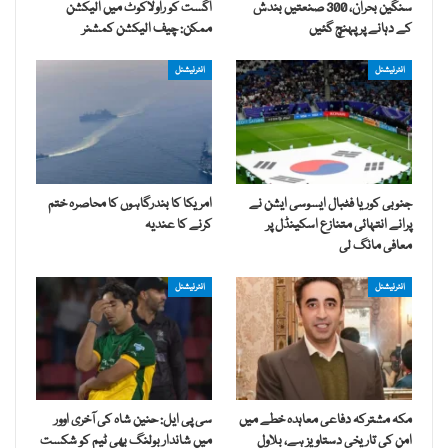
سنگین بحران، 300 صنعتیں بندش
اگست کو راولاکوٹ میں الیکشن
کے دہانے پر پہنچ گئیں
ممکن: چیف الیکشن کمشنر
انٹرنیشنل
انٹرنیشنل
جنوبی کوریا فٹبال ایسوسی ایشن نے
امریکا کا بندرگاہوں کا محاصرہ ختم
پرانے انتہائی متنازع اسکینڈل پر
کرنے کا عندیہ
معافی مانگ لی
انٹرنیشنل
انٹرنیشنل
مکہ مشترکہ دفاعی معاہدہ خطے میں
سی پی ایل: حنین شاہ کی آخری اوور
امن کی تاریخی دستاویز ہے، بلاول
میں شاندار بولنگ بھی ٹیم کو شکست