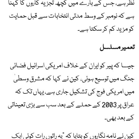
نظر ہے، جس کے بارے میں کچھ تجزیہ کاروں کا کہنا
ہے کہ نومبر کے وسط مدتی انتخابات سے قبل حمایت
کو مزید کم کر سکتا ہے۔
تعمیر مسلسل
جیسا کہ پیر کو ایران کے خلاف امریکی اسرائیل فضائی
جنگ میں توسیع ہوئی، کین نے کہا کہ مشرق وسطیٰ
میں امریکی فوج کی تشکیل جاری ہے، یہاں تک کہ
عراق پر 2003 کے حملے کے بعد سب سے بڑی تعیناتی
کے بعد بھی۔
کین نے نامہ نگاروں کو بتایا کہ "یہ راتوں رات کوئی ایک