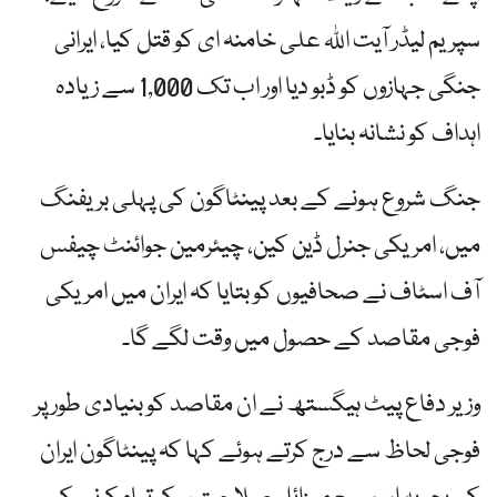
سپریم لیڈر آیت اللہ علی خامنہ ای کو قتل کیا، ایرانی
جنگی جہازوں کو ڈبو دیا اور اب تک 1,000 سے زیادہ
اہداف کو نشانہ بنایا۔
جنگ شروع ہونے کے بعد پینٹاگون کی پہلی بریفنگ
میں، امریکی جنرل ڈین کین، چیئرمین جوائنٹ چیفس
آف اسٹاف نے صحافیوں کو بتایا کہ ایران میں امریکی
فوجی مقاصد کے حصول میں وقت لگے گا۔
وزیر دفاع پیٹ ہیگستھ نے ان مقاصد کو بنیادی طور پر
فوجی لحاظ سے درج کرتے ہوئے کہا کہ پینٹاگون ایران