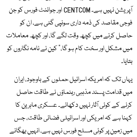
آپریشن نہیں ہے۔ CENTCOM اور جوائنٹ فورس کو جن
فوجی مقاصد کی ذمہ داری سونپی گئی ہے، ان کو
حاصل کرنے میں کچھ وقت لگے گا، اور کچھ معاملات
میں مشکل اور سخت کام ہو گا،” کین نے نامہ نگاروں کو
بتایا۔
یہاں تک کہ امریکہ اسرائیل حملوں کے باوجود، ایران
میں قدامت پسند مذہبی رہنماؤں نے طاقت حاصل
کرنے کے کوئی آثار نہیں دکھائے۔ عسکری ماہرین کا
کہنا ہے کہ امریکی اور اسرائیلی فضائی طاقت، جس
میں زمین پر کوئی مسلح فورس نہیں ہے، انہیں بھگانے