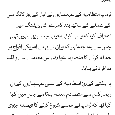
ٹرمپ انتظامیہ کے عہدیداروں نے اتوار کے روز کانگریس
کے عملے کے ساتھ بند کمرے کی بریفنگ میں
اعتراف کیا کہ ایسی کوئی انٹیلی جنس بھی نہیں تھی
جس سے پتہ چلتا ہو کہ ایران نے پہلے امریکی افواج پر
حملہ کرنے کا منصوبہ بنایا تھا، اس معاملے سے واقف
دو افراد نے بتایا۔
یہ ہفتے کے روز انتظامیہ کے اعلیٰ عہدیداروں کے ان
ریمارکس سے متصادم معلوم ہوتا ہے جس میں کہا
گیا تھا کہ ٹرمپ نے حملے شروع کرنے کا فیصلہ جزوی