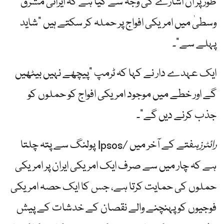
طور پر ان اشارے کی وجہ سے کیا ہے کہ ایرانی مشرق
وسطیٰ میں امریکی افواج پر حملہ کر سکتے ہیں "شاید
پہلے سے”۔
ایک عہدے دار نے کہا کہ ٹرمپ "پیچھے نہیں بیٹھیں
گے اور خطے میں موجود امریکی افواج کو حملوں کو
جذب کرنے دیں گے”۔
رائٹرز
ہفتے کے آخر میں /Ipsos پولنگ سے پتہ چلتا
ہے کہ چار میں سے صرف ایک امریکی ایران پر امریکی
حملوں کی حمایت کرتا ہے، جس کا ایک حصہ امریکی
فوجیوں کو پہنچنے والے نقصان کے خدشات کے پیش