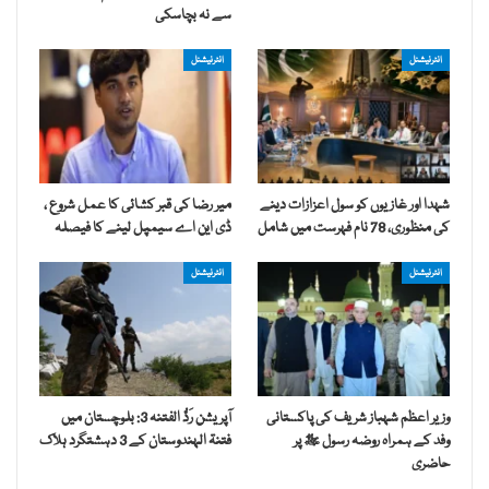
سے نہ بچاسکی
انٹرنیشنل
انٹرنیشنل
شہدا اور غازیوں کو سول اعزازات دینے
میر رضا کی قبر کشائی کا عمل شروع ،
کی منظوری، 78 نام فہرست میں شامل
ڈی این اے سیمپل لینے کا فیصلہ
انٹرنیشنل
انٹرنیشنل
وزیر اعظم شہباز شریف کی پاکستانی
آپریشن رَدُّ الفتنہ 3: بلوچستان میں
وفد کے ہمراہ روضہ رسول ﷺ پر
فتنۃ الہندوستان کے 3 دہشتگرد ہلاک
حاضری