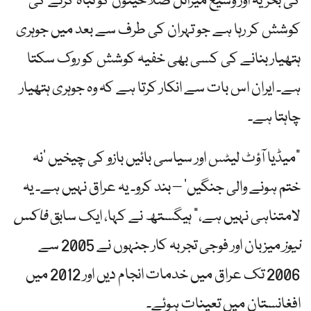
کی بحریہ اور وسیع میزائل صلاحیتوں کو تباہ کرنے کی
کوشش کر رہا ہے جو تہران کی طرف سے بعد میں جوہری
ہتھیار بنانے کی کسی بھی خفیہ کوشش کو روک سکتا
ہے۔ ایران اس بات سے انکار کرتا ہے کہ وہ جوہری ہتھیار
چاہتا ہے۔
"میڈیا آؤٹ لیٹس اور سیاسی بائیں بازو کی چیخیں ‘نہ
ختم ہونے والی جنگیں’ – بند کرو۔ یہ عراق نہیں ہے۔ یہ
لامتناہی نہیں ہے،” ہیگستھ نے کہا، ایک سابق
فاکس
نیوز
میزبان اور فوجی تجربہ کار جنہوں نے 2005 سے
2006 تک عراق میں خدمات انجام دیں اور 2012 میں
افغانستان میں تعینات ہوئے۔