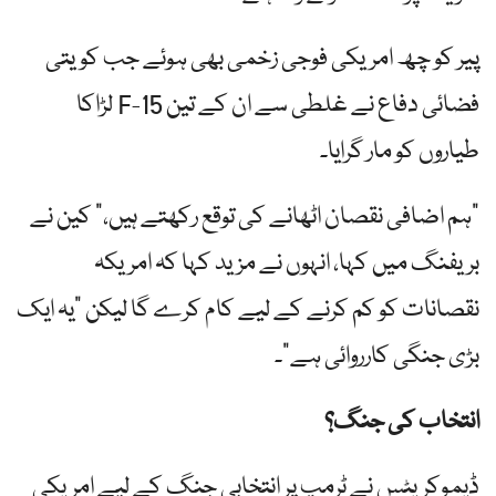
پیر کو چھ امریکی فوجی زخمی بھی ہوئے جب کویتی
فضائی دفاع نے غلطی سے ان کے تین F-15 لڑاکا
طیاروں کو مار گرایا۔
"ہم اضافی نقصان اٹھانے کی توقع رکھتے ہیں،” کین نے
بریفنگ میں کہا، انہوں نے مزید کہا کہ امریکہ
نقصانات کو کم کرنے کے لیے کام کرے گا لیکن "یہ ایک
بڑی جنگی کارروائی ہے”۔
انتخاب کی جنگ؟
ڈیموکریٹس نے ٹرمپ پر انتخابی جنگ کے لیے امریکی