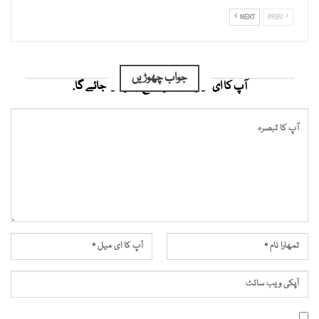
NEXT
PREV
جواب چھوڑیں
آپ کا ای میل ایڈریس شائع نہیں کیا جائے گا.