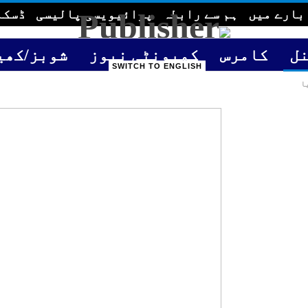
بارے میں
ہم سے رابطہ
پرائیویسی پالیسی
ڈسکل
ل
کامرس
کمیونٹی نیوز
شوبز/کھی
SWITCH TO ENGLISH
ا
GULF TIME