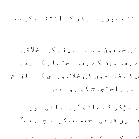
 نئے سپریم لیڈر کا انتخاب کیسے
ان ایرانی خاتون مہسا امینی کی اخلاقی
 بعد موت کے بعد احتساب کا بھی
کے ضابطوں کی خلاف ورزی کا الزام
 میں احتجاج کو ہوا دی۔
 کہا کہ حکام کو "اس 22 سالہ لڑکی کے ساتھ ‘رہنمائی اور
ف اور قطعی احتساب کرنا چاہیے”۔
کی عکاسی کرتے ہوئے، درمیانے