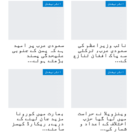
انٹرنیشنل
انٹرنیشنل
نائب وزیراعظم کی
سعودی عرب پر امید
سعودی عرب، ترکئی
ہے کہ یمن کے جنوبی
سے پاک افغان تنازع
علیحدگی پسند
کے…
بڑھتے ہوئے…
انٹرنیشنل
انٹرنیشنل
وینزویلا نے حراست
بھارت میں کورونا
میں لیا گیا حزب
مزید جان لینے کے
اختلاف کے اعداد و
درپے، ریکارڈ کیسز
شمار کی…
سامنے…