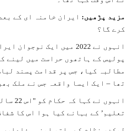
مزید پڑھیں:
ایران خامنہ ای کے بعد
کرے گا؟
انہوں نے 2022 میں ایک نوجو
پولیس کے ہاتھوں حراست میں لینے کے
مطالبہ کیا، جس پر قدامت پسند لباس 
تھا – ایک ایسا واقعہ جس نے ملک بھر
انہوں نے
تعلیم’ کے بہانے کیا ہوا اس کا شفا
لیکن، نظام کے ساتھ اپنی وفاداری 