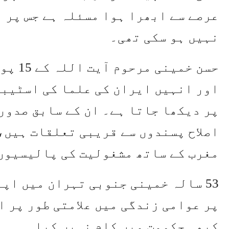
عرصے سے ابھرا ہوا مسئلہ ہے جس پر 
نہیں ہو سکی تھی۔
حسن خم
اور انہیں ایران کی علما کی اسٹیبل
پر دیکھا جاتا ہے۔ ان کے سابق صدور
اصلاح پسندوں سے قریبی تعلقات ہیں،
مغرب کے ساتھ مشغولیت کی پالیسیوں 
53 سالہ خمینی جنوبی تہران میں اپ
پر عوامی زندگی میں علامتی طور پر ا
کبھی حکومت میں کام نہیں کیا۔