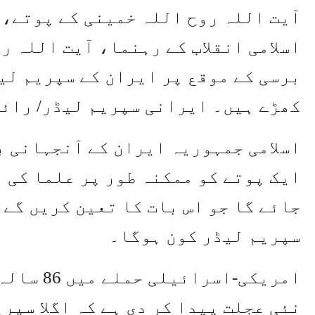
برسی کے موقع پر ایران کے سپریم لی
کھڑے ہیں۔ ایرانی سپریم لیڈر/ رائ
اسلامی جمہوریہ ایران کے آنجہانی ب
ایک پوتے کو ممکنہ طور پر علما کی 
جائے گا جو اس بات کا تعین کریں گے 
سپریم لیڈر کون ہوگا۔
امریکی-اس
نئی عجلت پیدا کر دی ہے کہ اگلا سپر