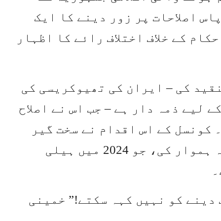
اس اصلاحات پر زور دینے کا ایک
کام کے خلاف اختلاف رائے کا اظہار
 تنقید کی – ایران کی تھیوکریسی کی
 لیے ذمہ دار ہے – جب اس نے اصلاح
 کونسل کے اس اقدام نے سخت گیر
رہنما ابراہیم رئیسی کی جیت کی راہ ہموار کی، جو 2024 میں ہیلی
۔
 دینے کو نہیں کہہ سکتے!” خمینی