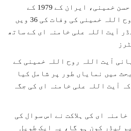
آیت اللہ روح اللہ خمینی کے پوتے، حسن خمینی، ایران کے 1979 کے
اسلامی انقلاب کے رہنما، آیت اللہ روح اللہ خمینی کی وفات کی 36 ویں
ڈر آیت اللہ علی خامنہ ای کے ساتھ
ٹرز
انی آیت اللہ روح اللہ خمینی کے
بحث میں نمایاں طور پر شامل کیا
کہ آیت اللہ علی خامنہ ای کی جگہ
رائیلی حملے میں 86 سالہ خامنہ ای کی ہلاکت نے اس سوال کی
یم لیڈر کون ہو گا، یہ ایک طویل