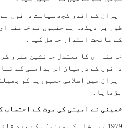
ایران کے اندر کچھ سیاست دانوں نے 
طور پر دیکھا ہے جنہوں نے خامنہ ای،
کے ماتحت اقتدار حاصل کیا۔
خامنہ ای کا معتدل جانشین مقرر کرن
دانوں کے درمیان اس بدامنی کے تناظ
ایران میں اسلامی جمہوریہ کو پھیلتے
بڑھایا۔
خمینی نے امینی کی موت کے احتساب ک
1979 میں شاہ کی معزولی کے بعد قا