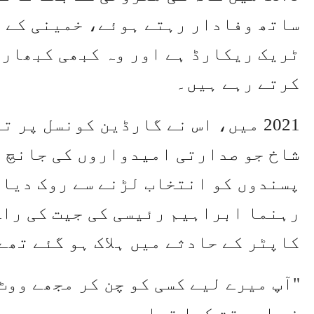
ساتھ وفادار رہتے ہوئے، خمینی کے پ
ٹریک ریکارڈ ہے اور وہ کبھی کبھار ح
کرتے رہے ہیں۔
2021 میں، اس نے گارڈین کونسل پر
شاخ جو صدارتی امیدواروں کی جانچ کے
پسندوں کو انتخاب لڑنے سے روک دیا۔
کاپٹر کے حادثے میں ہلاک ہو گئے تھے
"آپ میرے لیے کسی کو چن کر مجھے ووٹ
نے اس وقت کہا تھا۔