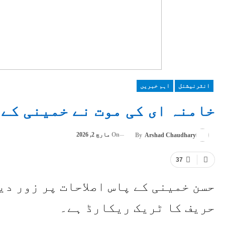
انٹرنیشنل
اہم خبریں
خامنہ ای کی موت نے خمینی کے 
On
مارچ 2, 2026
By
Arshad Chaudhary
37
حسن خمینی کے پاس اصلاحات پر زور دی
حریف کا ٹریک ریکارڈ ہے۔