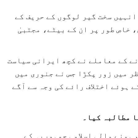
انہیں سخت گیر لوگوں کے حریف کے
 خاص طور پر ان کے بیٹے، مجتبیٰ
ے کے معاملے نے کچھ ایرانی سیاست
ر میں زور پکڑا جس نے جنوری میں
 ہوئے اختلاف رائے کی وجہ سے آگے
ا مطالبہ کیا۔
ئم ہونے والی اسلامی جمہوریہ کے