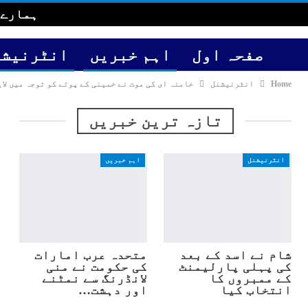
ہمارے 
صفحہ اول
اہم خبریں
انٹرنیشن
Home
انٹرنیشنل
خامنہ ای کی موت نے خمینی کے پوتے کو توجہ میں لای
تازہ ترین خبریں
انٹرنیشنل
اہم خبریں
شام نے اسد کے بعد
متحدہ عرب امارات
کی پہلی پارلیمنٹ
کی حکومت نے منی
کے ممبروں کا
لانڈرنگ سے نمٹنے
انتخاب کیا
اور دہشت…