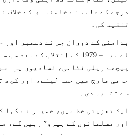
درجے کے عالم نے خامنہ ای کے خلاف ن
تنقید کی۔
بدامنی کے دوران جس نے دسمبر اور ج
لے لیا – 1979 کے انقلاب کے ب
پیچھے ریلی نکالی، فسادیوں پر اسر
حامی مارچ میں حصہ لینے، اور کچھ ت
سے تشبیہ دی۔
ایک تعزیتی خط میں، خمینی نے کہا ک
اور مسلمانوں کے ہیرو” رہیں گے، مزی