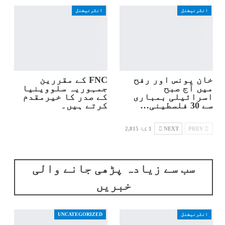
انٹرنیشنل
انٹرنیشنل
خان یونس اور رفح
FNC کے مقررین
میں آج صبح
جمہوریہ سلووینیا
اسرائیلی بمباری
کے صدر کا خیرمقدم
سے 30 فلسطینی…
کرتے ہیں۔
PREV
NEXT
1 کا 2,815
سب سے زیادہ پڑھی جانے والی
خبریں
انٹرنیشنل
UNCATEGORIZED