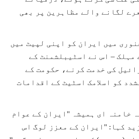
عرے لگانے والے مظاہرین پر بھی
نوری میں ایران کو اپنی لپیٹ میں
عد سب سے مہلک – اس نے اسٹیبلشمنٹ کے
ائیل کی خدمت کرنے، حکومت کے
شدد کو اسلامک اسٹیٹ کے اقدامات
ہ خامنہ ای ہمیشہ "ایران کے عوام
د کہا: "ایران کے معزز لوگ اس