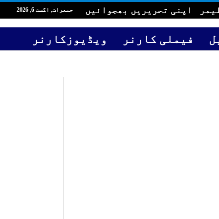
یمر
اپنی تحریریں بھجوائیں
جمعرات, اگست 6, 2026
ل
فیملی کارنر
ویڈیوزکارنر