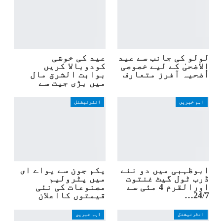
لولو کی جانب سے عید
عید کی خوشی
الاضحیٰ کے لیے خصوصی
کودوبالا کریں
اُضحیہ آفرز متعارف
بوابت الشرق مال
میں بڑی جیت سے
اہم خبریں
انٹرنیشنل
ابوظہبی میں دو نئے
یکم جون سے یواے ای
ڈرب ٹول گیٹ غنتوت
میں پٹرولیم
اورالقرم 4 مئی سے
مصنوعات کی نئی
24/7…
قیمتوں کااعلان
انٹرنیشنل
اہم خبریں