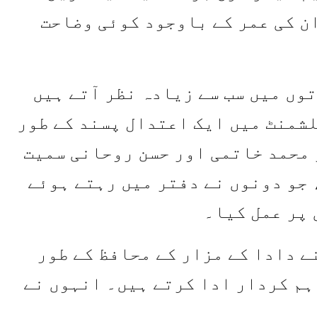
ان کی عمر کے باوجود کوئی وضاحت
ینی مرحوم آیت اللہ کے 15 پوتوں میں سب سے زیادہ نظر آتے ہیں
شمنٹ میں ایک اعتدال پسند کے طور
 محمد خاتمی اور حسن روحانی سمیت
 جو دونوں نے دفتر میں رہتے ہوئے
پر عمل کیا۔
نے دادا کے مزار کے محافظ کے طور
ہم کردار ادا کرتے ہیں۔ انہوں نے