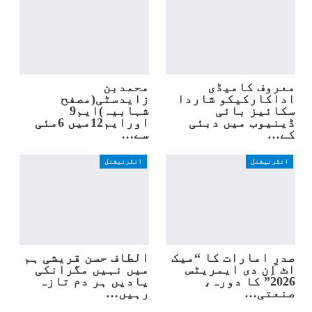
معروف کامیڈی
محمدبن
اداکارکیکو شاردا
زایدسٹی(مصفح
سکائیز بائی
شہابیہ)ایم9
ڈینیوب میں دبئی
اورایم12میں 6مئی
کے…
سے…
انٹرنیشنل
انٹرنیشنل
صدرِ امارات کا “میک
الطاف حسن قریشی ہم
اٹ اِن دی ایمریٹس
میں نہیں مگرانکی
2026” کا دورہ،
یادیں ہر دم تازہ
صنعتی…
رہیں…