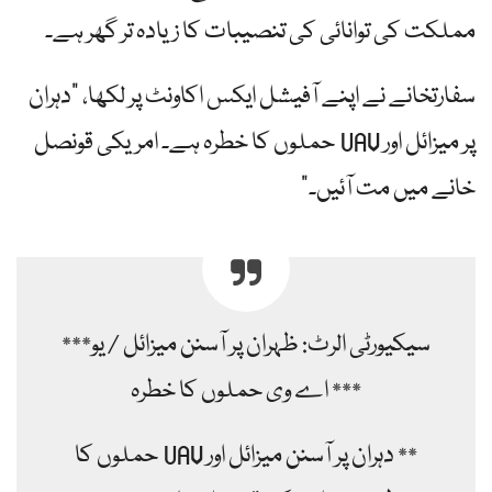
مملکت کی توانائی کی تنصیبات کا زیادہ تر گھر ہے۔
سفارتخانے نے اپنے آفیشل ایکس اکاونٹ پر لکھا، "دہران
پر میزائل اور UAV حملوں کا خطرہ ہے۔ امریکی قونصل
خانے میں مت آئیں۔”
***سیکیورٹی الرٹ: ظہران پر آسنن میزائل / یو
اے وی حملوں کا خطرہ ***
** دہران پر آسنن میزائل اور UAV حملوں کا