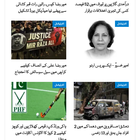
درآمدی گاڑیوں پر ٹیرف میں 52 فیصد
میر رضا کیس، راتوں رات قبر کشائی
کمی کی تجویز، اختلافات برقرار
سے پہلے نیا میڈیکل بورڈ تشکیل
انٹرنیشنل
انٹرنیشنل
امیر خسروؒ – ایکسپریس اردو
میر رضا علی کے انصاف کیلیے
کراچی میں سول سوسائٹی کا احتجاج
انٹرنیشنل
انٹرنیشنل
دمشق؛ مسافر وین میں دھماکے میں 2
ہاکی ورلڈکپ: قومی کھلاڑیوں اور کوچز
افراد جاں بحق اور 13 زخمی
کیلیے 2 کروڑ کا الاؤنس اکاؤنٹ میں
منتقل