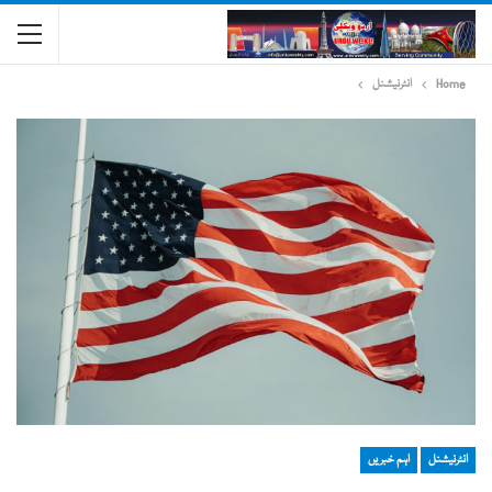
Home
انٹرنیشنل
انٹرنیشنل
اہم خبریں