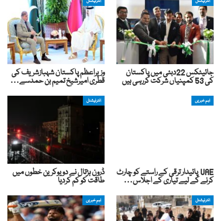
انٹرنیشنل
انٹرنیشنل
جائیٹکس 22دبئی میں پاکستان
وزیراعظم پاکستان شہبازشریف کی
کی 53 کمپنیاں شرکت کررہی ہیں
قطری امیرشیخ تمیم بن حمدسے…
اہم خبریں
انٹرنیشنل
UAE پائیدار ترقی کے راستے کو چارٹ
ڈرون ہڑتال نے دو یوکرین خطوں میں
کرنے کے لیے تیاری کے اجلاس…
طاقت کو کم کردیا
انٹرنیشنل
اہم خبریں