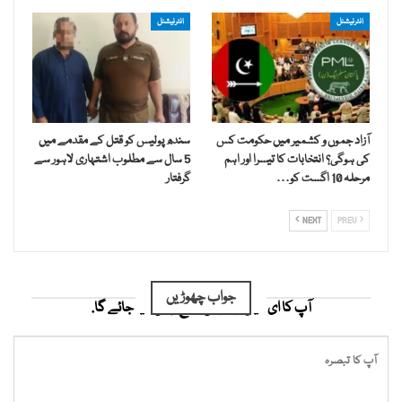
انٹرنیشنل
انٹرنیشنل
آزاد جموں و کشمیر میں حکومت کس
سندھ پولیس کو قتل کے مقدمے میں
کی ہوگی؟ انتخابات کا تیسرا اور اہم
5 سال سے مطلوب اشتہاری لاہور سے
مرحلہ 10 اگست کو…
گرفتار
NEXT
PREV
جواب چھوڑیں
آپ کا ای میل ایڈریس شائع نہیں کیا جائے گا.