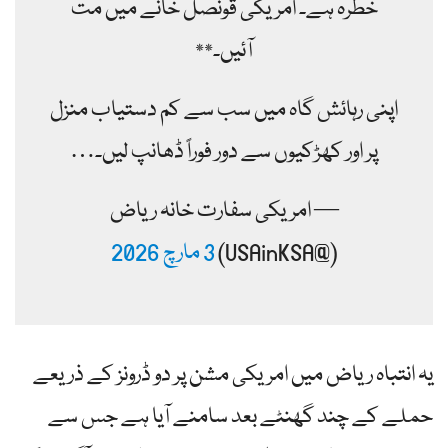
خطرہ ہے۔ امریکی قونصل خانے میں مت
آئیں۔**
اپنی رہائش گاہ میں سب سے کم دستیاب منزل
پر اور کھڑکیوں سے دور فوراً ڈھانپ لیں۔…
— امریکی سفارت خانہ ریاض
(@USAinKSA)
3 مارچ 2026
یہ انتباہ ریاض میں امریکی مشن پر دو ڈرونز کے ذریعے
حملے کے چند گھنٹے بعد سامنے آیا ہے جس سے