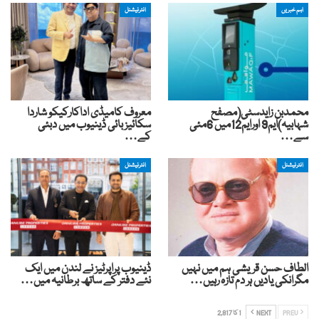
اہم خبریں
انٹرنیشنل
محمدبن زایدسٹی(مصفح
معروف کامیڈی اداکارکیکو شاردا
شہابیہ)ایم9 اورایم12میں 6مئی
سکائیز بائی ڈینیوب میں دبئی
سے…
کے…
انٹرنیشنل
انٹرنیشنل
الطاف حسن قریشی ہم میں نہیں
ڈینیوب پراپرٹیز نے لندن میں ایک
مگرانکی یادیں ہر دم تازہ رہیں…
نئے دفتر کے ساتھ برطانیہ میں…
PREV
NEXT
1 کا 2,817