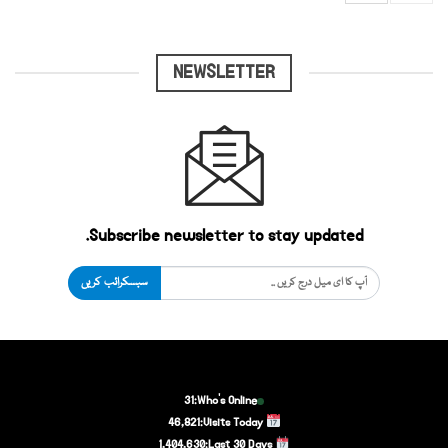
NEWSLETTER
Subscribe newsletter to stay updated.
سبسکرائب کریں
31
Who's Online:
46,821
Visits Today:
1,404,630
Last 30 Days: