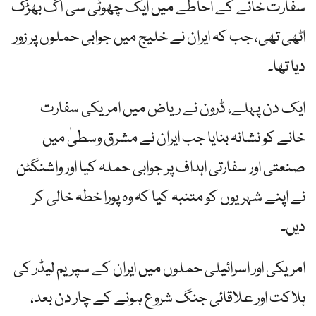
سفارت خانے کے احاطے میں ایک چھوٹی سی آگ بھڑک
اٹھی تھی، جب کہ ایران نے خلیج میں جوابی حملوں پر زور
دیا تھا۔
ایک دن پہلے، ڈرون نے ریاض میں امریکی سفارت
خانے کو نشانہ بنایا جب ایران نے مشرق وسطیٰ میں
صنعتی اور سفارتی اہداف پر جوابی حملہ کیا اور واشنگٹن
نے اپنے شہریوں کو متنبہ کیا کہ وہ پورا خطہ خالی کر
دیں۔
امریکی اور اسرائیلی حملوں میں ایران کے سپریم لیڈر کی
ہلاکت اور علاقائی جنگ شروع ہونے کے چار دن بعد،