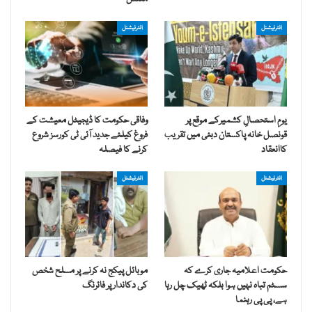
انٹرنیشنل
انٹرنیشنل
یومِ استحصالِ کشمیرکے موقع پر
وفاقی حکومت کا ڈیجیٹل معیشت کے
قونصل خانہ پاکستان دبئی میں تقریب
فروغ کیلئے جدید آئی ٹی کورسز شروع
کاانعقاد
کرنے کا فیصلہ
انٹرنیشنل
انٹرنیشنل
حکومت اعلامیہ جاری کرے کہ
موبائل پیکج نہ کرنے پر مسلح شخص
سسٹم تباہ نہیں ہوا بلکہ ٹھیک چل رہا
کی دکاندار پر فائرنگ
ہے، پی پی رہنما