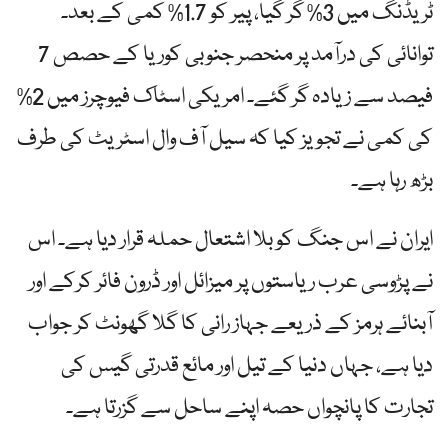
ٹریڈنگ میں 3% گر گیا، پیر کو 1.7% کمی کے بعد۔
توانائی کی درآمد پر منحصر جنوبی کوریا کے حصص 7
فیصد سے زیادہ گر گئے۔ امریکی اسٹاک فیوچرز میں 2%
کی کمی نے تجویز کیا کہ سیل آف وال اسٹریٹ کی طرف
بڑھ رہا ہے۔
ایران نے اس جنگ کو بلا اشتعال حملہ قرار دیا ہے۔ اس
نے پڑوسی عرب ریاستوں پر میزائل اور ڈرون فائر کرکے اور
آبنائے ہرمز کے ذریعے جہاز رانی کا گلا گھونٹ کر جواب
دیا ہے، جہاں دنیا کے تیل اور مائع قدرتی گیس کی
تجارت کا پانچواں حصہ اپنے ساحل سے گزرتا ہے۔