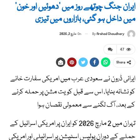
ایران جنگ چوتھے روز میں ‘دھوئیں اور خون’
میں داخل ہو گئی، بازاروں میں تیزی
By
Arshad Chaudhary
On
مارچ 3, 2026
47
Share
ایرانی ڈرون نے سعودی عرب میں امریکی سفارت خانے
کو نشانہ بنایا، اس سے قبل کویت مشن پر حملہ کرنے
کے بعد، آگ لگنے سے معمولی نقصان ہوا
تہران میں 2 مارچ 2026 کو ایران پر امریکی اسرائیل کے
حملے کے دوران پولیس اسٹیشن پر اسرائیلی اور امریکی