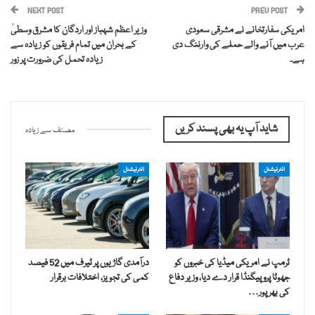
NEXT POST
PREV POST
امریکی سفارتخانے نے مشرقی سعودی
وزیر اعظم شہباز اور اردگان کا مشرق وسطیٰ
عرب میں آنے والے حملے کی وارننگ دی
کے بحران میں تمام فریقوں کو زیادہ سے
ہے۔
زیادہ تحمل کی ضرورت پر زور
شاید آپ یہ بھی پسند کریں
مصنف سے زیادہ
انٹرنیشنل
انٹرنیشنل
ٹرمپ نے امریکی میڈیا کی خبروں کو
درآمدی گاڑیوں پر ٹیرف میں 52 فیصد
جھوٹا پروپیگنڈا قرار دے دیا، وزیر دفاع
کمی کی تجویز، اختلافات برقرار
کی بھرپور…