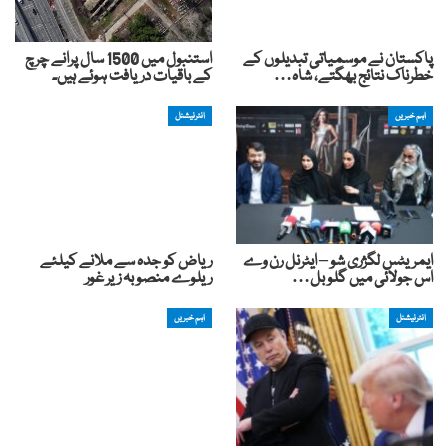
پاکستان نے موسمیاتی تبدیلوں کے
استنبول میں 1500 سال پرانے چرچ
خطرناک نتائج بھگتے، شاہ…
کے باقیات دریافت ہوئے ہیں۔
اہم خبریں
انٹرنیشنل
ایمریٹس لگژری شو – ایٹرنل رن وے
ریاض کو جدہ سے ملانے کیلئے
اس جولائی میں گلوبل…
ریلوے منصوبہ زیر غور
انٹرنیشنل
اہم خبریں