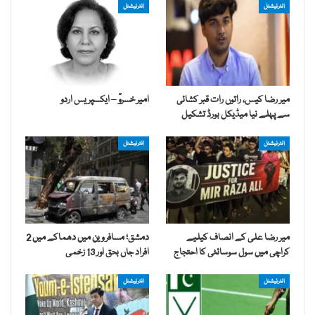
انٹرنیشنل
انٹرنیشنل
میر رضا کیس، راتوں رات قبر کشائی
امیر خسروؒ – ایکسپریس اردو
سے پہلے نیا میڈیکل بورڈ تشکیل
انٹرنیشنل
انٹرنیشنل
میر رضا علی کے انصاف کیلیے
دمشق؛ مسافر وین میں دھماکے میں 2
کراچی میں سول سوسائٹی کا احتجاج
افراد جاں بحق اور 13 زخمی
انٹرنیشنل
انٹرنیشنل