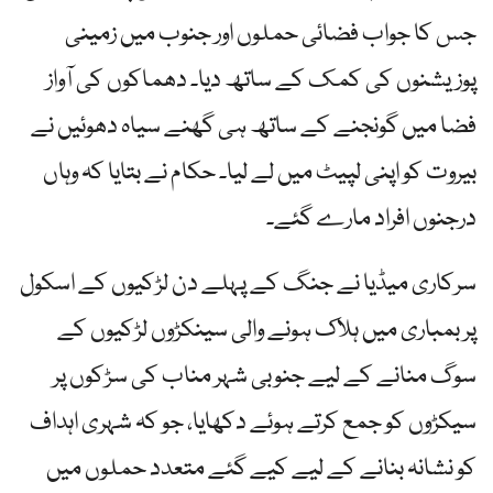
جس کا جواب فضائی حملوں اور جنوب میں زمینی
پوزیشنوں کی کمک کے ساتھ دیا۔ دھماکوں کی آواز
فضا میں گونجنے کے ساتھ ہی گھنے سیاہ دھوئیں نے
بیروت کو اپنی لپیٹ میں لے لیا۔ حکام نے بتایا کہ وہاں
درجنوں افراد مارے گئے۔
سرکاری میڈیا نے جنگ کے پہلے دن لڑکیوں کے اسکول
پر بمباری میں ہلاک ہونے والی سینکڑوں لڑکیوں کے
سوگ منانے کے لیے جنوبی شہر مناب کی سڑکوں پر
سیکڑوں کو جمع کرتے ہوئے دکھایا، جو کہ شہری اہداف
کو نشانہ بنانے کے لیے کیے گئے متعدد حملوں میں