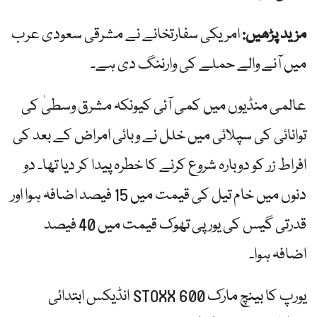
مزید پڑھیں:
امریکی سفارتخانے نے مشرقی سعودی عرب
میں آنے والے حملے کی وارننگ دی ہے۔
عالمی منڈیوں میں کمی آئی کیونکہ مشرق وسطیٰ کی
توانائی کی سپلائی میں خلل نے وبائی امراض کے بعد کی
افراط زر کو دوبارہ شروع کرنے کا خطرہ پیدا کر دیا تھا۔ دو
دنوں میں خام تیل کی قیمت میں 15 فیصد اضافہ ہوا اور
قدرتی گیس کی یورپی تھوک قیمت میں 40 فیصد
اضافہ ہوا۔
یورپ کا بینچ مارک STOXX 600 انڈیکس ابتدائی