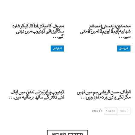
محمدبن زایدسٹی(مصفح
معروف کامیڈی اداکارکیکو شاردا
شہابیہ)ایم9 اورایم12میں 6مئی
سکائیز بائی ڈینیوب میں دبئی
سے…
کے…
انٹرنیشنل
انٹرنیشنل
الطاف حسن قریشی ہم میں نہیں
ڈینیوب پراپرٹیز نے لندن میں ایک
مگرانکی یادیں ہر دم تازہ رہیں…
نئے دفتر کے ساتھ برطانیہ میں…
PREV
NEXT
1 کا 2,817