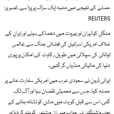
حملے کے نتیجے میں ملبہ ایک سڑک پر پڑا ہے۔ تصویر:
REUTERS
منگل کو تہران اور بیروت میں دھماکے ہوئے اور ایران کے
خلاف امریکی اسرائیل کی فضائی جنگ سے عالمی
توانائی کی سپلائی میں طویل رکاوٹ کے امکان پر پوری
دنیا کی مالیاتی منڈیاں گر گئیں۔
ایرانی ڈرون نے سعودی عرب میں امریکی سفارت خانے پر
حملہ کیا، جس سے معمولی نقصان ہوا اور آگ لگ
گئی، اس سے قبل کویت میں مشن کو نشانہ بنانے کے
بعد۔ واشنگٹن نے جواب میں ان مشنوں کو بند کر دیا اور