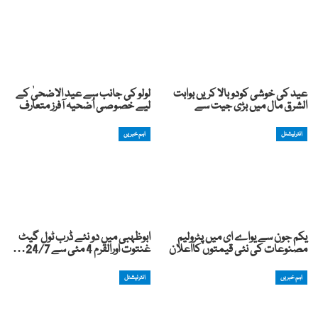
عید کی خوشی کودوبالا کریں بوابت
لولو کی جانب سے عید الاضحیٰ کے
الشرق مال میں بڑی جیت سے
لیے خصوصی اُضحیہ آفرز متعارف
انٹرنیشنل
اہم خبریں
یکم جون سے یواے ای میں پٹرولیم
ابوظہبی میں دو نئے ڈرب ٹول گیٹ
مصنوعات کی نئی قیمتوں کااعلان
غنتوت اورالقرم 4 مئی سے 24/7…
اہم خبریں
انٹرنیشنل