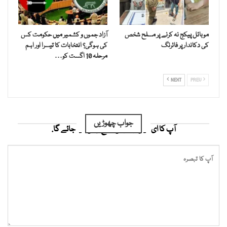
موبائل پیکج نہ کرنے پر مسلح شخص
آزاد جموں و کشمیر میں حکومت کس
کی دکاندار پر فائرنگ
کی ہوگی؟ انتخابات کا تیسرا اور اہم
مرحلہ 10 اگست کو…
NEXT
PREV
جواب چھوڑیں
آپ کا ای میل ایڈریس شائع نہیں کیا جائے گا.