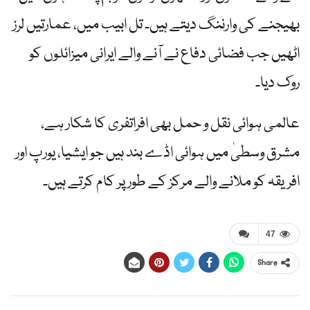
بھیجنے کی وارننگ دیتے ہیں۔ تل ابیب میں، عمارتیں لرز
اٹھیں جب فضائی دفاع نے آنے والے ایرانی میزائلوں کو
روک دیا۔
عالمی ہوائی نقل و حمل بھی افراتفری کا شکار ہے،
مشرق وسطیٰ میں ہوائی اڈے بند ہیں جو ایشیا، یورپ اور
افریقہ کو ملانے والے مرکز کے طور پر کام کرتے ہیں۔
47
Share