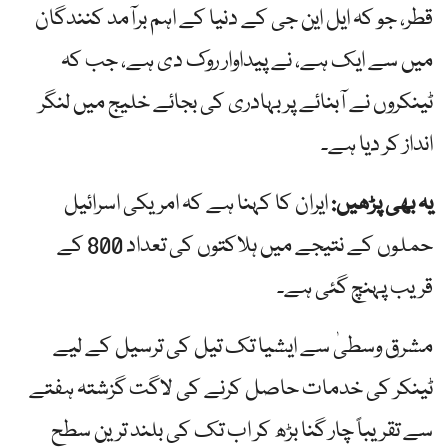
قطر، جو کہ ایل این جی کے دنیا کے اہم برآمد کنندگان
میں سے ایک ہے، نے پیداوار روک دی ہے، جب کہ
ٹینکروں نے آبنائے پر بہادری کی بجائے خلیج میں لنگر
انداز کر دیا ہے۔
یہ بھی پڑھیں:
ایران کا کہنا ہے کہ امریکی اسرائیل
حملوں کے نتیجے میں ہلاکتوں کی تعداد 800 کے
قریب پہنچ گئی ہے۔
مشرق وسطیٰ سے ایشیا تک تیل کی ترسیل کے لیے
ٹینکر کی خدمات حاصل کرنے کی لاگت گزشتہ ہفتے
سے تقریباً چار گنا بڑھ کر اب تک کی بلند ترین سطح