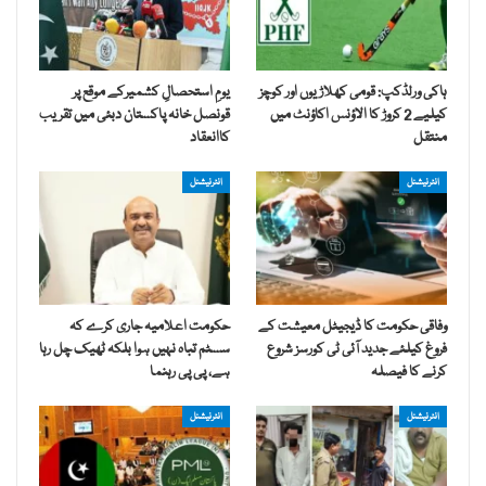
ہاکی ورلڈکپ: قومی کھلاڑیوں اور کوچز
یومِ استحصالِ کشمیرکے موقع پر
کیلیے 2 کروڑ کا الاؤنس اکاؤنٹ میں
قونصل خانہ پاکستان دبئی میں تقریب
منتقل
کاانعقاد
انٹرنیشنل
انٹرنیشنل
وفاقی حکومت کا ڈیجیٹل معیشت کے
حکومت اعلامیہ جاری کرے کہ
فروغ کیلئے جدید آئی ٹی کورسز شروع
سسٹم تباہ نہیں ہوا بلکہ ٹھیک چل رہا
کرنے کا فیصلہ
ہے، پی پی رہنما
انٹرنیشنل
انٹرنیشنل