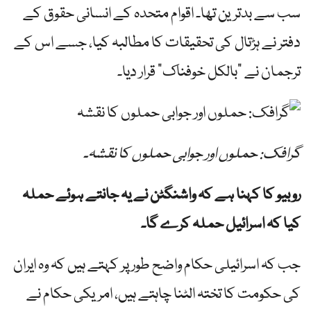
سب سے بدترین تھا۔ اقوام متحدہ کے انسانی حقوق کے
دفتر نے ہڑتال کی تحقیقات کا مطالبہ کیا، جسے اس کے
ترجمان نے "بالکل خوفناک” قرار دیا۔
گرافک: حملوں اور جوابی حملوں کا نقشہ۔
روبیو کا کہنا ہے کہ واشنگٹن نے یہ جانتے ہوئے حملہ
کیا کہ اسرائیل حملہ کرے گا۔
جب کہ اسرائیلی حکام واضح طور پر کہتے ہیں کہ وہ ایران
کی حکومت کا تختہ الٹنا چاہتے ہیں، امریکی حکام نے