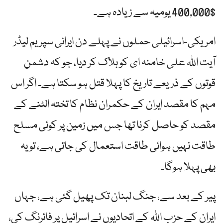
$400,000 یومیہ سے زیادہ ہے۔
امریکی-اسرائیلی حملوں نے پہلے دن ایرانی سپریم لیڈر
آیت اللہ علی خامنہ ای کو ہلاک کر دیا، جو کہ دشمن
قوتوں کے ذریعے تاریخ کا پہلا قتل ہو سکتا ہے۔ اگر اس
مہم کا مقصد ایران کے حکمران نظام کا تختہ الٹنے کے
مقصد کو حاصل کرنا تھا جس میں زمین پر کوئی مسلح
طاقت نہیں ہوائی طاقت استعمال کی جاتی ہے، تو یہ
بھی پہلا ہوگا۔
پیر کے بعد سے، جنگ لبنان تک پھیل گئی ہے، جہاں
ایران کے حزب اللہ کے اتحادیوں نے اسرائیل پر فائرنگ کی،