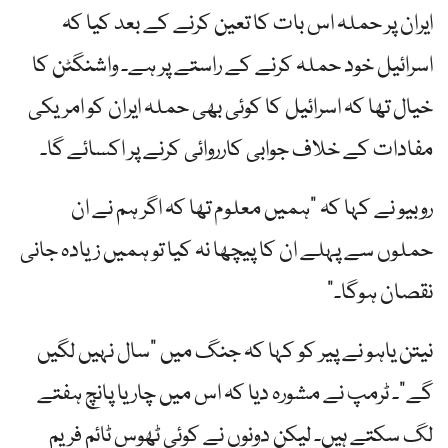
ایران پر حملہ اس بات کا تعین کرنے کے بعد کیا کہ
اسرائیل خود حملہ کرنے کے راستے پر ہے۔ واشنگٹن کا
خیال تھا کہ اسرائیل کا کوئی بھی حملہ ایران کو امریکی
مفادات کے خلاف جوابی کارروائی کرنے پر اکسائے گا۔
روبیو نے کہا کہ "ہمیں معلوم تھا کہ اگر ہم نے ان
حملوں سے پہلے ان کا پیچھا نہ کیا تو ہمیں زیادہ جانی
نقصان ہوگا۔”
نیتن یاہو نے پیر کو کہا کہ جنگ میں "سال نہیں لگیں
گے”۔ ٹرمپ نے مشورہ دیا کہ اس میں چار یا پانچ ہفتے
لگ سکتے ہیں۔ لیکن دونوں نے کوئی ٹھوس ٹائم فریم