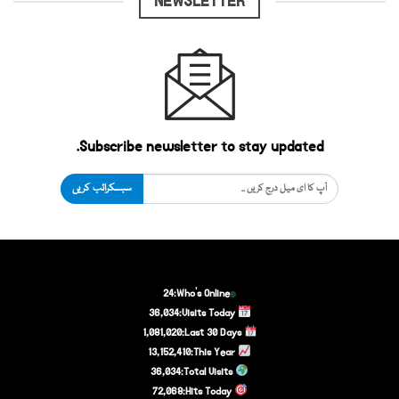
NEWSLETTER
Subscribe newsletter to stay updated.
سبسکرائب کریں
24
Who's Online:
36,034
Visits Today:
1,081,020
Last 30 Days:
13,152,410
This Year:
36,034
Total Visits:
72,068
Hits Today: