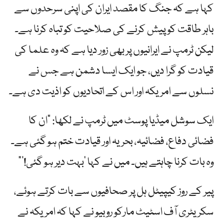
کہا ہے کہ جنگ کا مقصد ایران کی اپنی سرحدوں سے
باہر طاقت کو پیش کرنے کی صلاحیت کو تباہ کرنا ہے۔
لیکن ٹرمپ نے ایرانیوں پر بھی زور دیا ہے کہ وہ علما کی
قیادت کو گرا دیں، جو ایک ایسا دشمن ہے جس نے
نسلوں سے امریکہ اور اس کے اتحادیوں کو اذیت دی ہے۔
ایک سوشل میڈیا پوسٹ میں ٹرمپ نے لکھا: "ان کا
فضائی دفاع، فضائیہ، بحریہ اور قیادت ختم ہو گئی ہے۔
وہ بات کرنا چاہتے ہیں۔ میں نے کہا ‘بہت دیر ہو گئی!'”
پیر کے روز کیپیٹل ہل پر صحافیوں سے بات کرتے ہوئے،
سکریٹری آف اسٹیٹ مارکو روبیو نے کہا کہ امریکہ نے