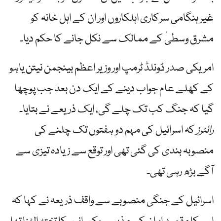
غیر ہنگامی سرکاری اہلکاروں اور ان کے اہل خانہ کو
مشرق وسطیٰ کے ممالک سے نکل جانے کا حکم دیا۔
امریکی صدر ڈونلڈ ٹرمپ اور وزیر اعظم بینجمن نیتن یاہو
کے کھلے عام جواب دینے کے ایک دن بعد جب پوچھا
گیا کہ جنگ کب تک چلے گی، ایک ذریعے نے بتایا۔
رائٹرز
کہ اسرائیل کی مہم دو ہفتوں تک چلنے کی
منصوبہ بندی کی گئی تھی اور توقع سے زیادہ تیزی سے
آگے بڑھ رہی تھی۔
اسرائیل کے جنگی منصوبے سے واقف ذریعہ نے کہا کہ