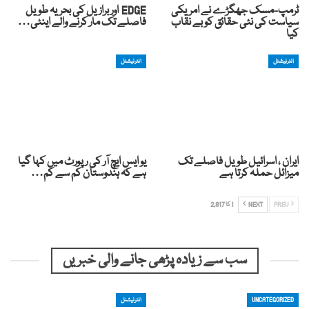
ٹرمپ-مسک جھگڑے نے امریکی
EDGE اور برازیل کی بحریہ طویل
سیاست کی نئی حقائق کو بے نقاب
فاصلے تک مار کرنے والے اینٹی…
کیا
انٹرنیشنل
انٹرنیشنل
ایران ، اسرائیل طویل فاصلے تک
یو ایس ایچ آر کی رپورٹ میں کہا گیا
میزائل حملہ کرتا ہے
ہے کہ ہندوستان کم سے کم…
PREV
NEXT
1 کا 2,817
سب سے زیادہ پڑھی جانے والی خبریں
UNCATEGORIZED
انٹرنیشنل