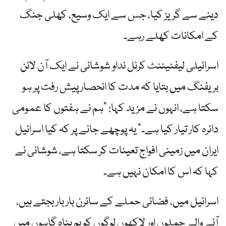
دینے سے گریز کیا، جس سے ایک وسیع، کھلی جنگ
کے امکانات کھلے رہے۔
اسرائیلی لیفٹیننٹ کرنل نداو شوشانی نے ایک آن لائن
بریفنگ میں بتایا کہ مدت کا انحصار پیش رفت پر ہو
سکتا ہے، انہوں نے مزید کہا: "ہم نے ہفتوں کا عمومی
دائرہ کار تیار کیا ہے۔” یہ پوچھے جانے پر کہ کیا اسرائیل
ایران میں زمینی افواج تعینات کر سکتا ہے، شوشانی نے
کہا کہ اس کا امکان نہیں ہے۔
اسرائیل میں، فضائی حملے کے سائرن بار بار بجتے ہیں،
آنے والے حملوں اور لاکھوں لوگوں کو بم پناہ گاہوں میں