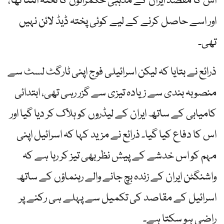
اس کا مقصد ایران کے مذہبی حکمرانوں کا تختہ الٹنا تھا،
اور اسے حاصل کرنے کے لیے کوئی پختہ ڈیڈ لائن نہیں
تھی۔
ذرائع نے بتایا کہ لیکن اسرائیلی فوج اپنی ٹارگٹ لسٹ سے
منصوبہ بندی سے زیادہ تیزی سے گزر رہی تھی، ابتدائی
کامیابی کے ساتھ ایران کے لیڈروں کو ہلاک کر دیا گیا اور
اس کا دفاع کیا گیا۔ ذرائع نے مزید کہا کہ اسرائیل اپنی
مہم کو اس خدشے کے پیش نظر بھی تیز کر رہا ہے کہ
واشنگٹن ایران کے زندہ بچ جانے والے رہنماؤں کے ساتھ
اسرائیل کے مقاصد کی تکمیل سے پہلے ہی رکنے پر
راضی ہو سکتا ہے۔