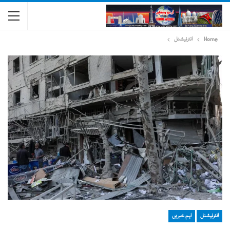
Home
انٹرنیشنل
انٹرنیشنل
اہم خبریں