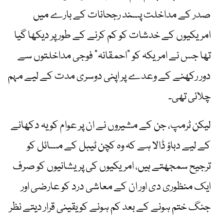
صدر کے مداخلت پسند رجحانات کے بارے میں
امریکیوں کے خدشات کو کم کرنے کے طور پر دیکھا گیا
تھا جس نے امریکہ کو "احمقانہ” فوجی مداخلتوں سے
دور رکھنے کے وعدے پر اپنی دوسری مدت کے لیے مہم
چلائی تھی۔
لیکن ٹرمپ، جن کے مشیروں نے ان پر عوام کو یہ دکھانے
کے لیے دباؤ ڈالا ہے کہ وہ کچن ٹیبل کے مسائل کو
ترجیح سمجھتے ہیں، امریکیوں کی پریشانیوں کو صرف
ایک منظوری دی اور ان کے معاشی درد کو عارضی اور
جنگ ختم ہونے کے بعد کم ہونے کو یقینی قرار دیتے نظر