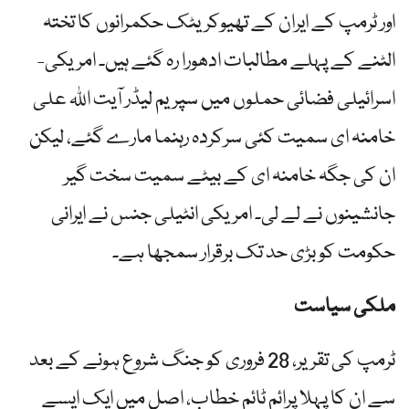
اور ٹرمپ کے ایران کے تھیوکریٹک حکمرانوں کا تختہ
الٹنے کے پہلے مطالبات ادھورا رہ گئے ہیں۔ امریکی-
اسرائیلی فضائی حملوں میں سپریم لیڈر آیت اللہ علی
خامنہ ای سمیت کئی سرکردہ رہنما مارے گئے، لیکن
ان کی جگہ خامنہ ای کے بیٹے سمیت سخت گیر
جانشینوں نے لے لی۔ امریکی انٹیلی جنس نے ایرانی
حکومت کو بڑی حد تک برقرار سمجھا ہے۔
ملکی سیاست
ٹرمپ کی تقریر، 28 فروری کو جنگ شروع ہونے کے بعد
سے ان کا پہلا پرائم ٹائم خطاب، اصل میں ایک ایسے