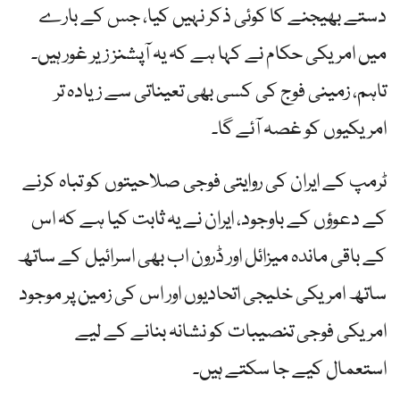
دستے بھیجنے کا کوئی ذکر نہیں کیا، جس کے بارے
میں امریکی حکام نے کہا ہے کہ یہ آپشنز زیر غور ہیں۔
تاہم، زمینی فوج کی کسی بھی تعیناتی سے زیادہ تر
امریکیوں کو غصہ آئے گا۔
ٹرمپ کے ایران کی روایتی فوجی صلاحیتوں کو تباہ کرنے
کے دعوؤں کے باوجود، ایران نے یہ ثابت کیا ہے کہ اس
کے باقی ماندہ میزائل اور ڈرون اب بھی اسرائیل کے ساتھ
ساتھ امریکی خلیجی اتحادیوں اور اس کی زمین پر موجود
امریکی فوجی تنصیبات کو نشانہ بنانے کے لیے
استعمال کیے جا سکتے ہیں۔