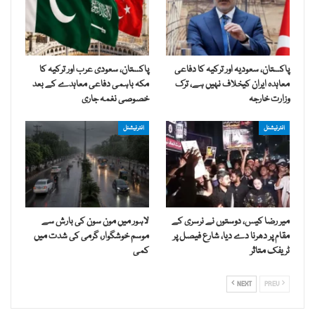
پاکستان، سعودیہ اور ترکیہ کا دفاعی
پاکستان، سعودی عرب اور ترکیہ کا
معاہدہ ایران کیخلاف نہیں ہے، ترک
مکہ باہمی دفاعی معاہدے کے بعد
وزارت خارجہ
خصوصی نغمہ جاری
انٹرنیشنل
انٹرنیشنل
میر رضا کیس، دوستوں نے نرسری کے
لاہور میں مون سون کی بارش سے
مقام پر دھرنا دے دیا، شارع فیصل پر
موسم خوشگوار، گرمی کی شدت میں
ٹریفک متاثر
کمی
NEXT
PREV