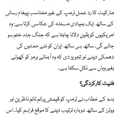
مارکیٹ کا رد عمل ٹرمپ کے غیر متناسب پیغام رسانی
کے ساتھ ایک بنیادی مسئلہ کی عکاسی کرتا ہے: وہ
امریکیوں کو یقین دلانا چاہتا ہے کہ جنگ جلد ختم ہو
جائے گی، ساتھ ہی ساتھ ایران کو نئے حملوں کی
دھمکی دینے اور تجویز دی کہ وہ آبنائے ہرمز کو کھولے
بغیر وہاں سے نکل سکتا ہے۔
فلیٹ کارکردگی؟
بدھ کے خطاب نے ٹرمپ کو قیمتی پرائم ٹائم ناظرین اور
ووٹرز کے ساتھ دوبارہ ترتیب دینے کا موقع فراہم کیا۔ اس