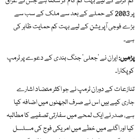
کم کرنے کے لیے بہت کم کام کر سکتا ہے جس نے عراق
پر 2003 کے حملے کے بعد سے ملک کے سب سے
بڑے فوجی آپریشن کے لیے بہت کم حمایت ظاہر کی
ہے۔
پڑھیں:
ایران نے ‘جعلی’ جنگ بندی کے دعوے پر ٹرمپ
کو پکارا۔
تنازعات کے دوران ٹرمپ نے جو اکثر متضاد اشارے
جاری کیے ہیں اس نے صرف الجھنوں میں اضافہ کیا
ہے، صدر نے ایک لمحے میں سفارتی تصفیے کا مطالبہ
کیا اور اگلے میں خطے میں امریکی فوج کی مسلسل