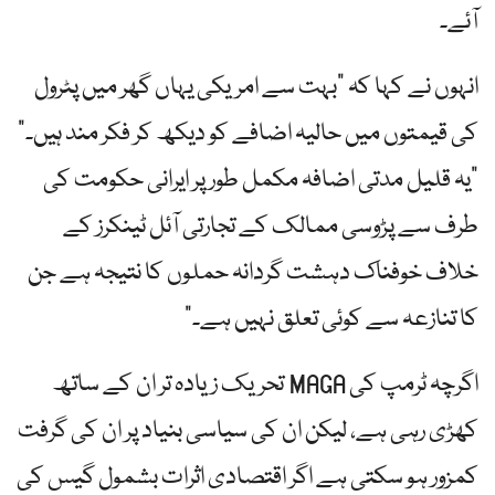
آئے۔
انہوں نے کہا کہ "بہت سے امریکی یہاں گھر میں پٹرول
کی قیمتوں میں حالیہ اضافے کو دیکھ کر فکر مند ہیں۔”
"یہ قلیل مدتی اضافہ مکمل طور پر ایرانی حکومت کی
طرف سے پڑوسی ممالک کے تجارتی آئل ٹینکرز کے
خلاف خوفناک دہشت گردانہ حملوں کا نتیجہ ہے جن
کا تنازعہ سے کوئی تعلق نہیں ہے۔”
اگرچہ ٹرمپ کی MAGA تحریک زیادہ تر ان کے ساتھ
کھڑی رہی ہے، لیکن ان کی سیاسی بنیاد پر ان کی گرفت
کمزور ہو سکتی ہے اگر اقتصادی اثرات بشمول گیس کی