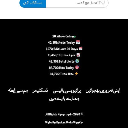
سبسکرائب کریں
28
Who's Online:
42,351
Visits Today:
1,270,530
Last 30 Days:
15,458,115
This Year:
42,351
Total Visits:
84,702
Hits Today:
84,702
Total Hits:
اپنی تحریریں بھجوائیں
پرائیویسی پالیسی
ڈسکلیمر
ہم سے رابطہ
ہمارے بارے میں
© 2020 - All Rights Reserved.
Website Design:
Urdu Weekly