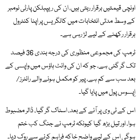
اونچی قیمتیں برقرار رہتی ہیں، ان کی ریپبلکن پارٹی نومبر
کے وسط مدتی انتخابات میں کانگریس پر اپنا کنٹرول
برقرار رکھنے کے لیے لڑ رہی ہے۔
ٹرمپ کی مجموعی منظوری کی درجہ بندی 36 فیصد
تک گر گئی ہے، جو کہ ان کی وائٹ ہاؤس میں واپسی کے
بعد سب سے کم ہے، پیر کو مکمل ہونے والے رائٹرز/
اِپسوس پول میں پایا گیا۔
اس کے ٹی وی پر آنے کے بعد، اسٹاک گر گیا، ڈالر مضبوط
ہوا، اور تیل بڑھ گیا کیونکہ ٹرمپ نے جنگ کب ختم
ہوگی اس کے لیے واضح خاکہ فراہم کرنے سے روک دیا۔