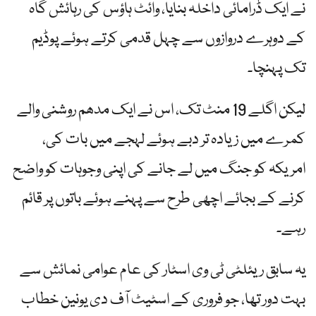
نے ایک ڈرامائی داخلہ بنایا، وائٹ ہاؤس کی رہائش گاہ
کے دوہرے دروازوں سے چہل قدمی کرتے ہوئے پوڈیم
تک پہنچا۔
لیکن اگلے 19 منٹ تک، اس نے ایک مدھم روشنی والے
کمرے میں زیادہ تر دبے ہوئے لہجے میں بات کی،
امریکہ کو جنگ میں لے جانے کی اپنی وجوہات کو واضح
کرنے کے بجائے اچھی طرح سے پہنے ہوئے باتوں پر قائم
رہے۔
یہ سابق ریئلٹی ٹی وی اسٹار کی عام عوامی نمائش سے
بہت دور تھا، جو فروری کے اسٹیٹ آف دی یونین خطاب