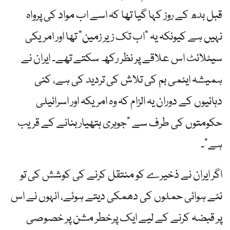
قبل بدھ کے روز کہا گیا تھا کہ اسے اب مواد کی پرواہ
نہیں ہے کیونکہ یہ "اب تک زیر زمین” تھا اور امریکی
سیٹلائٹ اس علاقے پر نظر رکھ سکتے تھے۔ ایران نے
ہمیشہ ایٹمی بم کی تلاش کی تردید کی ہے، کئی
دہائیوں کے دوران یہ الزام کہ وہ امریکہ اور اسرائیلی
حکومتوں کی طرف سے "جوہری ہتھیار بنانے کے قریب
ہے”۔
اگر ایران نے ذخیرے کو منتقل کرنے کی کوشش کی تو
نئے ہوائی حملوں کی دھمکی دیتے ہوئے، انہوں نے اس
پر قبضہ کرنے کے لیے ایک پرخطر مشن پر خصوصی