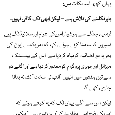
یہاں کچھ اہم نکات ہیں:
باہر نکلنے کی تلاش ہے – لیکن ابھی تک کافی نہیں۔
ٹرمپ، جنگ سے ہوشیار امریکی عوام اور سلائیڈنگ پول
نمبروں کا سامنا کرتے ہوئے، کہا کہ امریکہ نے ایران کی
بحریہ اور فضائیہ کو تباہ کر دیا ہے، اس کے بیلسٹک
میزائل اور جوہری پروگرام کو معذور کر دیا ہے اور اگلے دو
سے تین ہفتوں میں انہیں "انتہائی سخت” نشانہ بنانا
جاری رکھے گا۔
لیکن اس سے آگے، یہاں تک کہ یہ کہتے ہوئے کہ
امریکی فوج اپنے مقاصد کو "بہت تیزی سے” مکمل