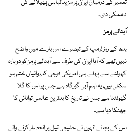
تعمیر کے درمیان ایران پر مزید تباہی پھیلانے کی
دھمکی دی۔
آبنائے ہرمز
بدھ کے روز ٹرمپ کے تبصرے اس بارے میں واضح
نہیں تھے کہ آیا ایران کی طرف سے آبنائے ہرمز کو دوبارہ
کھولنے سے پہلے ہی امریکی فوجی کارروائیاں ختم ہو
سکتی ہیں، یہ اہم آبی گزرگاہ ہے جس پر اس کا گلا
گھونٹنا ہے جس نے تاریخ کا بدترین عالمی توانائی کا
جھٹکا دیا ہے۔
اس کے بجائے انہوں نے خلیجی تیل پر انحصار کرنے والے