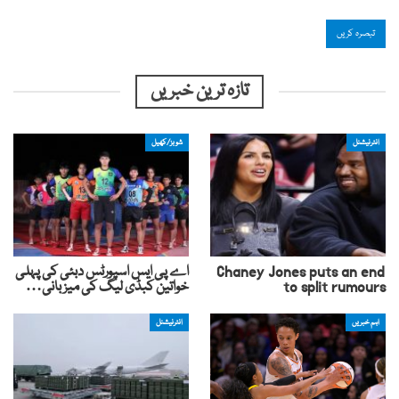
تازہ ترین خبریں
انٹرنیشنل
شوبز/کھیل
Chaney Jones puts an end
اے پی ایس اسپورٹس دبئی کی پہلی
to split rumours
خواتین کبڈی لیگ کی میزبانی…
اہم خبریں
انٹرنیشنل