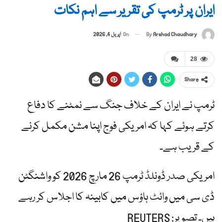
ایران پر ٹرمپ کی تقریر سے اہم نکات
By
Arshad Chaudhary
On
اپریل 4, 2026
28
Share
ٹرمپ نے ایران کے خلاف جنگ سے نمٹنے کا دفاع
کرتے ہوئے کہا کہ امریکی فوج اپنا مشن مکمل کرنے
کے قریب ہے۔
امریکی صدر ڈونلڈ ٹرمپ 26 مارچ 2026 کو واشنگٹن
ڈی سی میں وائٹ ہاؤس میں کابینہ کا اجلاس کر رہے
ہیں۔ تصویر: REUTERS