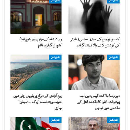
انٹرنیشنل
انٹرنیشنل
کمسن بچیوں کے ساتھ جنسی زیادتی
وارث شاہ کے مزار پر ہیریٹیج اینڈ
کی کوشش کرنے والا درندہ گرفتار
کلچرل گیلری قائم
انٹرنیشنل
انٹرنیشنل
میر رضا ہلاکت کیس میں اہم
یومِ آزادی کے موقع پر بلوچی زبان میں
پیشرفت، اغوا کا مقدمہ قتل کے
خوبصورت نغمہ ’’پاک اے وطن‘‘
مقدمے میں تبدیل
جاری
انٹرنیشنل
انٹرنیشنل