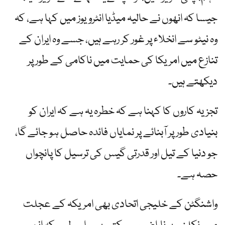
جیسا کہ انھوں نے حالیہ میڈیا انٹرویوز میں کہا ہے، کہ
وہ نیٹو سے انخلاء پر غور کر رہے ہیں، جسے وہ ایران کے
تنازع میں امریکا کی حمایت میں ناکامی کے طور پر
دیکھتے ہیں۔
تجزیہ کاروں کا کہنا ہے کہ خطرہ یہ ہے کہ ایران کو
بنیادی طور پر آبنائے پر نمایاں فائدہ حاصل ہو جائے گا،
جو دنیا کے تیل اور قدرتی گیس کی ترسیل کا پانچواں
حصہ ہے۔
واشنگٹن کے خلیجی اتحادی بھی امریکہ کے عجلت