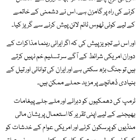
کرنے کی راہ پر گامزن ہے، اس نے دشمنی کے خاتمے
کے لیے کوئی ٹھوس ٹائم لائن پیش کرنے سے گریز کیا۔
اور اس نے تجویز پیش کی کہ اگر ایرانی رہنما مذاکرات کے
دوران امریکی شرائط کے آگے سر تسلیم خم نہیں کرتے
ہیں تو جنگ بڑھ سکتی ہے اور ایران کی توانائی اور تیل کے
بنیادی ڈھانچے پر مزید حملے ممکن ہیں۔
ٹرمپ کی دھمکیوں کو دہرانے اور ملے جلے پیغامات
بھیجنے کے لیے اپنی تقریر کا استعمال پریشان مالی
منڈیوں کو پرسکون کرنے اور امریکی عوام کے خدشات کو