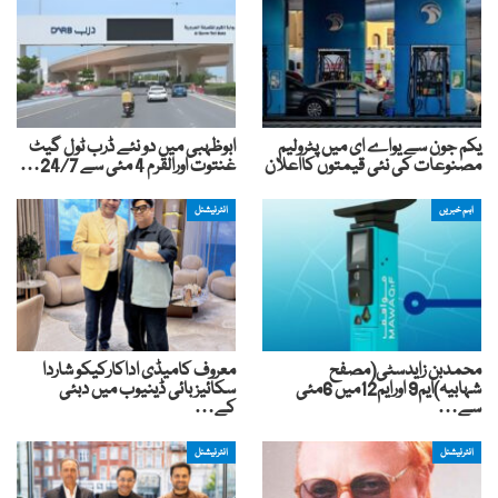
یکم جون سے یواے ای میں پٹرولیم
ابوظہبی میں دو نئے ڈرب ٹول گیٹ
مصنوعات کی نئی قیمتوں کااعلان
غنتوت اورالقرم 4 مئی سے 24/7…
اہم خبریں
انٹرنیشنل
محمدبن زایدسٹی(مصفح
معروف کامیڈی اداکارکیکو شاردا
شہابیہ)ایم9 اورایم12میں 6مئی
سکائیز بائی ڈینیوب میں دبئی
سے…
کے…
انٹرنیشنل
انٹرنیشنل