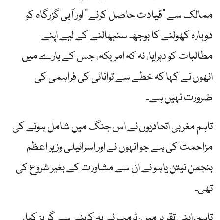
ممالک سے "قیادت حاصل کرنے” اور آبی گزرگاہ کو
دوبارہ کھولنے کا بوجھ سنبھالنے کے لیے اپنے
مطالبات کو دہرایا، نہ کہ امریکہ، جس کے بارے میں
انھوں نے کہا کہ خطے سے توانائی کی فراہمی کی
ضرورت نہیں ہے۔
تاہم مغربی اتحادیوں نے اس جنگ میں شامل ہونے کی
مزاحمت کی ہے جو انہوں نے اور اسرائیلی وزیر اعظم
بنجمن نیتن یاہو نے ان سے مشاورت کے بغیر شروع کی
تھی۔
تاہم، اپنی تقریر میں، ٹرمپ نے یہ کہنے سے گریز کیا،