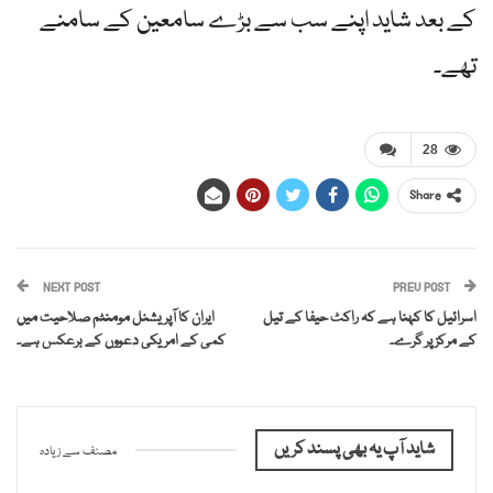
کے بعد شاید اپنے سب سے بڑے سامعین کے سامنے
تھے۔
28
Share
NEXT POST
PREV POST
اسرائیل کا کہنا ہے کہ راکٹ حیفا کے تیل
ایران کا آپریشنل مومنٹم صلاحیت میں
کے مرکز پر گرے۔
کمی کے امریکی دعووں کے برعکس ہے۔
شاید آپ یہ بھی پسند کریں
مصنف سے زیادہ