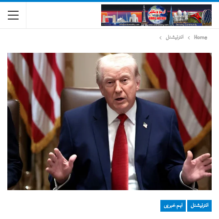
Home
انٹرنیشنل
انٹرنیشنل
اہم خبریں