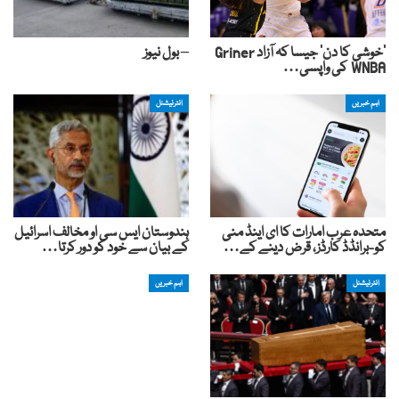
‘خوشی کا دن’ جیسا کہ آزاد Griner
– بول نیوز
WNBA کی واپسی…
اہم خبریں
انٹرنیشنل
متحدہ عرب امارات کا ای اینڈ منی
ہندوستان ایس سی او مخالف اسرائیل
کو-برانڈڈ کارڈز، قرض دینے کے…
کے بیان سے خود کو دور کرتا…
انٹرنیشنل
اہم خبریں