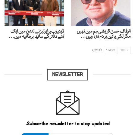
الطاف حسن قریشی ہم میں نہیں
ڈینیوب پراپرٹیز نے لندن میں ایک
مگرانکی یادیں ہر دم تازہ رہیں…
نئے دفتر کے ساتھ برطانیہ میں…
PREV
NEXT
1 کا 2,825
NEWSLETTER
Subscribe newsletter to stay updated.