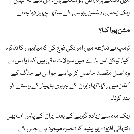
میں نکلنے پر ناراض ہو سکتے ہیں، اس لیے کہ انہیں
ایک زخمی، دشمن پڑوسی کے ساتھ چھوڑ دیا جائے۔
مشن پورا کیا؟
ٹرمپ نے تنازعہ میں امریکی فوج کی کامیابیوں کا تذکرہ
کیا، لیکن اس بارے میں سوالات باقی ہیں کہ آیا اس نے
وہ اصل مقصد حاصل کر لیا ہے جو اس نے جنگ کے
آغاز میں رکھا تھا: ایران کے جوہری ہتھیار کے راستے کو
بند کرنا۔
ایک ماہ سے زیادہ گزرنے کے بعد، ایران کے پاس اب بھی
انتہائی افزودہ یورینیم کا ذخیرہ موجود ہے جس کے