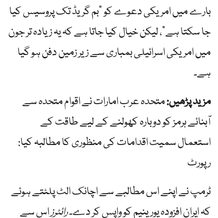
بارے میں امریکی دعوے کو "بم گریڈ تک پروسیس کیا
جا سکتا ہے”، لیکن خیال کیا جاتا ہے کہ یہ زیادہ تر جون
میں امریکی اسرائیلی بمباری سے زیر زمین دفن ہو گیا
ہے۔
مزید پڑھیں:
متحدہ عرب امارات نے اقوام متحدہ سے
آبنائے ہرمز کو دوبارہ کھولنے کے لیے طاقت کے
استعمال سمیت اقدامات کی منظوری کا مطالبہ کیا:
رپورٹ
ٹرمپ نے اپنے اس مطالبے سے اچانک الٹ پلٹتے ہوئے
کہ ایران افزودہ یورینیم کو واپس کر دے۔
رائٹرز
اس سے