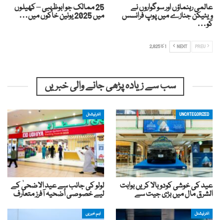
عالمی رہنماؤں اور سوگواروں نے
25 ممالک جو ابوظہبی – کھیلوں
ویٹیکن جنازے میں پوپ فرانسس
میں 2025 یونین خاکوں میں…
کو…
PREV
NEXT
1 کا 2,825
سب سے زیادہ پڑھی جانے والی خبریں
UNCATEGORIZED
انٹرنیشنل
عید کی خوشی کودوبالا کریں بوابت
لولو کی جانب سے عید الاضحیٰ کے
الشرق مال میں بڑی جیت سے
لیے خصوصی اُضحیہ آفرز متعارف
انٹرنیشنل
اہم خبریں