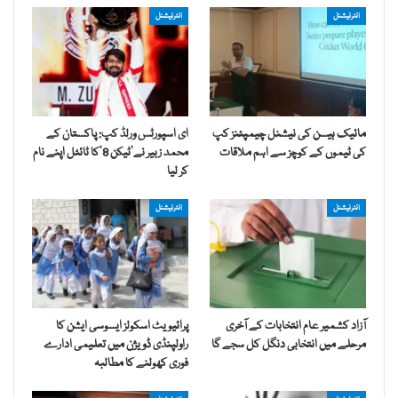
انٹرنیشنل
انٹرنیشنل
مائیک ہیسن کی نیشنل چیمپئنز کپ
ای اسپورٹس ورلڈ کپ: پاکستان کے
کی ٹیموں کے کوچز سے اہم ملاقات
محمد زبیر نے’ٹیکن 8‘کا ٹائٹل اپنے نام
کر لیا
انٹرنیشنل
انٹرنیشنل
آزاد کشمیر عام انتخابات کے آخری
پرائیویٹ اسکولز ایسوسی ایشن کا
مرحلے میں انتخابی دنگل کل سجے گا
راولپنڈی ڈویژن میں تعلیمی ادارے
فوری کھولنے کا مطالبہ