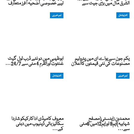
الشرق مال میں بڑی جیت سے
لیے خصوصی اُضحیہ آفرز متعارف
انٹرنیشنل
اہم خبریں
یکم جون سے یواے ای میں پٹرولیم
ابوظہبی میں دو نئے ڈرب ٹول گیٹ
مصنوعات کی نئی قیمتوں کااعلان
غنتوت اورالقرم 4 مئی سے 24/7…
اہم خبریں
انٹرنیشنل
محمدبن زایدسٹی(مصفح
معروف کامیڈی اداکارکیکو شاردا
شہابیہ)ایم9 اورایم12میں 6مئی
سکائیز بائی ڈینیوب میں دبئی
سے…
کے…