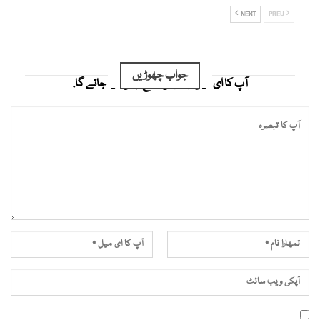
NEXT
PREV
جواب چھوڑیں
آپ کا ای میل ایڈریس شائع نہیں کیا جائے گا.