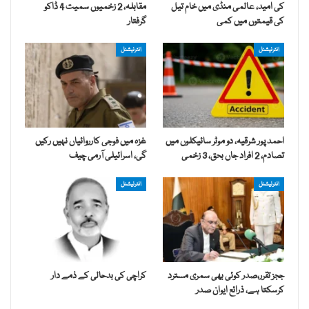
کی امید، عالمی منڈی میں خام تیل
مقابلہ، 2 زخمیوں سمیت 4 ڈاکو
کی قیمتوں میں کمی
گرفتار
انٹرنیشنل
انٹرنیشنل
احمد پور شرقیہ، دو موٹر سائیکلوں میں
غزہ میں فوجی کارروائیاں نہیں رکیں
تصادم، 2 افراد جاں بحق، 3 زخمی
گی، اسرائیلی آرمی چیف
انٹرنیشنل
انٹرنیشنل
ججز تقرر،صدر کوئی بھی سمری مسترد
کراچی کی بدحالی کے ذمے دار
کرسکتا ہے، ذرائع ایوان صدر