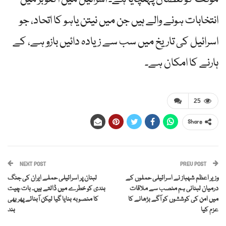
انتخابات ہونے والے ہیں جن میں نیتن یاہو کا اتحاد، جو
اسرائیل کی تاریخ میں سب سے زیادہ دائیں بازو ہے، کے
ہارنے کا امکان ہے۔
25
Share
NEXT POST
PREV POST
وزیر اعظم شہباز نے اسرائیلی حملوں کے
لبنان پر اسرائیلی حملے ایران کی جنگ
درمیان لبنانی ہم منصب سے ملاقات
بندی کو خطرے میں ڈالتے ہیں۔ بات چیت
میں امن کی کوششوں کو آگے بڑھانے کا
کا منصوبہ بنایا گیا لیکن آبنائے پھر بھی
عزم کیا
بند