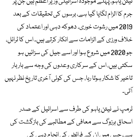
نیتن یاہو، پہلے موجودہ اسرائیلی وزیر اعظم ہیں جن پر
جرم کا الزام لگایا گیا ہے، برسوں کی تحقیقات کے بعد
2019 میں رشوت خوری، دھوکہ دہی اور اعتماد کی
خلاف ورزی کے الزامات سے انکار کرتے ہیں۔ اس کا ٹرائل،
جو 2020 میں شروع ہوا اور اسے جیل کی سزائیں ہو
سکتی ہیں، اس کے سرکاری وعدوں کی وجہ سے بار بار
تاخیر کا شکار ہوتا رہا، جس کی کوئی آخری تاریخ نظر نہیں
آتی۔
ٹرمپ نے نیتن یاہو کی طرف سے اسرائیل کے صدر
اسحاق ہرزوگ سے معافی کے مطالبے کی بازگشت کی
ہے، جس میں ان کے فرائض کی انجام دہی کی