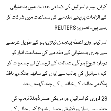
کو تل ابیب، اسرائیل کی ضلعی عدالت میں بدعنوانی
کے الزامات پر اپنے مقدمے کی سماعت میں شرکت کر
رہے ہیں۔ تصویر: REUTERS
اسرائیلی وزیر اعظم بینجمن نیتن یاہو کے طویل عرصے
سے جاری بدعنوانی کے مقدمے کی سماعت اتوار کو
دوبارہ شروع ہو گی، عدالت کے ترجمان نے جمعرات کو
کہا، اسرائیل کی جانب سے ایران کے ساتھ جنگ ​​پر نافذ
ہنگامی حالت کے خاتمے کے چند گھنٹے بعد۔
28 فروری کو اسرائیل اور امریکی صدر ڈونلڈ ٹرمپ کی
جانب سے ایران پر فضائی حملے شروع کیے جانے کے