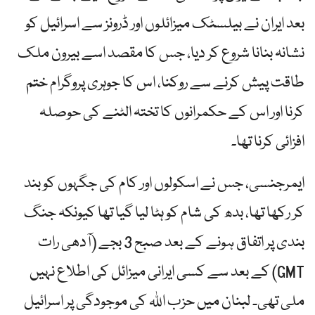
بعد ایران نے بیلسٹک میزائلوں اور ڈرونز سے اسرائیل کو
نشانہ بنانا شروع کر دیا، جس کا مقصد اسے بیرون ملک
طاقت پیش کرنے سے روکنا، اس کا جوہری پروگرام ختم
کرنا اور اس کے حکمرانوں کا تختہ الٹنے کی حوصلہ
افزائی کرنا تھا۔
ایمرجنسی، جس نے اسکولوں اور کام کی جگہوں کو بند
کر رکھا تھا، بدھ کی شام کو ہٹا لیا گیا تھا کیونکہ جنگ
بندی پر اتفاق ہونے کے بعد صبح 3 بجے (آدھی رات
GMT) کے بعد سے کسی ایرانی میزائل کی اطلاع نہیں
ملی تھی۔ لبنان میں حزب اللہ کی موجودگی پر اسرائیل