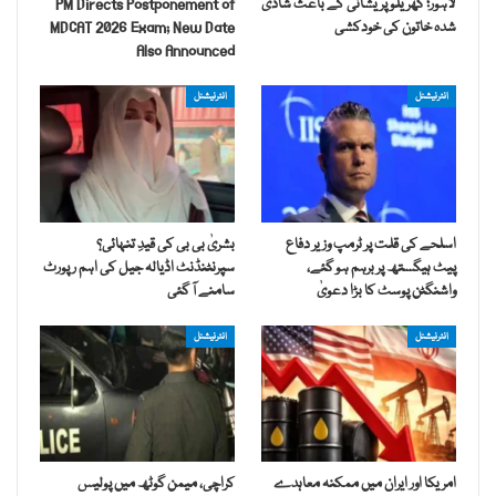
لاہور؛ گھریلو پریشانی کے باعث شادی
PM Directs Postponement of
شدہ خاتون کی خودکشی
MDCAT 2026 Exam; New Date
Also Announced
انٹرنیشنل
انٹرنیشنل
اسلحے کی قلت پر ٹرمپ وزیر دفاع
بشریٰ بی بی کی قیدِ تنہائی؟
پیٹ ہیگستھ پر برہم ہو گئے،
سپرنٹنڈنٹ اڈیالہ جیل کی اہم رپورٹ
واشنگٹن پوسٹ کا بڑا دعویٰ
سامنے آ گئی
انٹرنیشنل
انٹرنیشنل
امریکا اور ایران میں ممکنہ معاہدے
کراچی، میمن گوٹھ میں پولیس