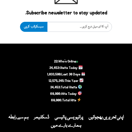
Subscribe newsletter to stay updated.
سبسکرائب کریں
22
Who's Online:
34,453
Visits Today:
1,033,590
Last 30 Days:
12,575,345
This Year:
34,453
Total Visits:
68,906
Hits Today:
68,906
Total Hits:
اپنی تحریریں بھجوائیں
پرائیویسی پالیسی
ڈسکلیمر
ہم سے رابطہ
ہمارے بارے میں