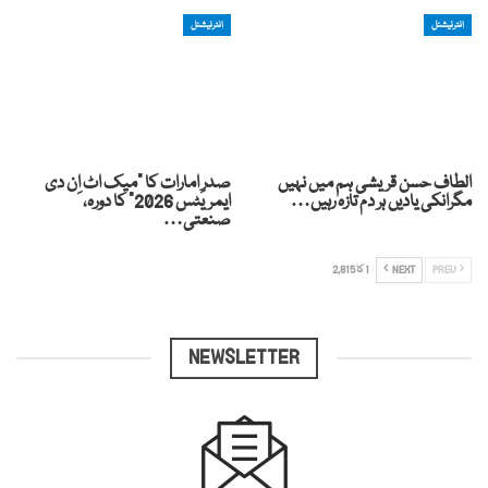
انٹرنیشنل
انٹرنیشنل
الطاف حسن قریشی ہم میں نہیں
صدرِ امارات کا “میک اٹ اِن دی
مگرانکی یادیں ہر دم تازہ رہیں…
ایمریٹس 2026” کا دورہ،
صنعتی…
PREV
NEXT
1 کا 2,815
NEWSLETTER