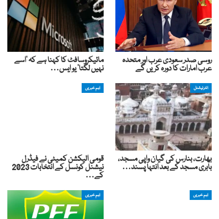
روسی صدر سعودی عرب اور متحدہ
مائیکروسافٹ کا کہنا ہے کہ ‘اسے
عرب امارات کا دورہ کریں گے
نہیں لگتا’ یو ایس…
انٹرنیشنل
اہم خبریں
بھارت، بنارس کی گیان واپی مسجد،
قومی الیکشن کمیٹی نے فیڈرل
بابری مسجد کے بعد انتہا پسند…
نیشنل کونسل کے انتخابات 2023
کے…
اہم خبریں
اہم خبریں