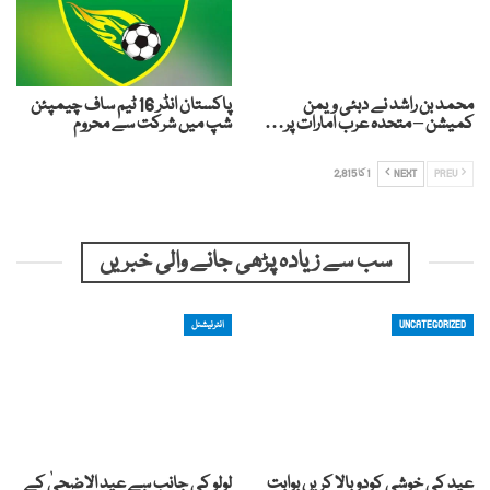
محمد بن راشد نے دبئی ویمن
پاکستان انڈر 16 ٹیم ساف چیمپئن
کمیشن – متحدہ عرب امارات پر…
شپ میں شرکت سے محروم
PREV
NEXT
1 کا 2,815
سب سے زیادہ پڑھی جانے والی خبریں
UNCATEGORIZED
انٹرنیشنل
عید کی خوشی کودوبالا کریں بوابت
لولو کی جانب سے عید الاضحیٰ کے