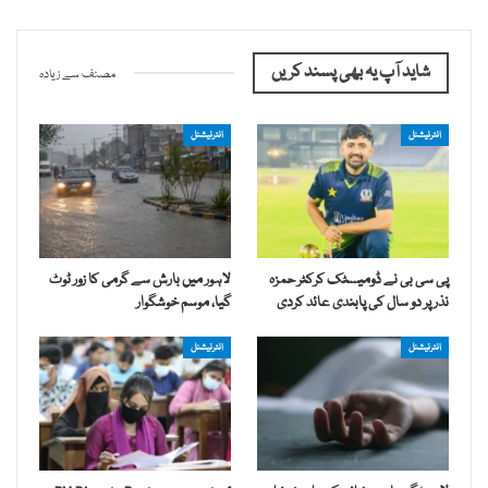
شاید آپ یہ بھی پسند کریں
مصنف سے زیادہ
انٹرنیشنل
انٹرنیشنل
پی سی بی نے ڈومیسٹک کرکٹر حمزہ
لاہور میں بارش سے گرمی کا زور ٹوٹ
نذر پر دو سال کی پابندی عائد کردی
گیا، موسم خوشگوار
انٹرنیشنل
انٹرنیشنل