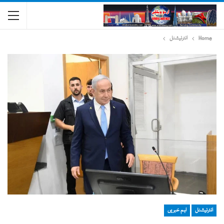
Home
انٹرنیشنل
انٹرنیشنل
اہم خبریں