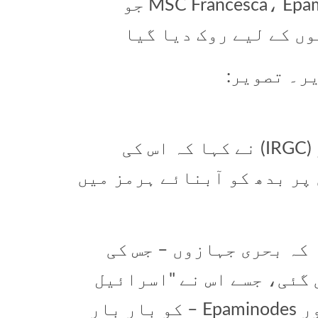
IRGC بحریہ کا کہنا ہے کہ MSC Francesca، Epaminodes جو
وں کے لیے روک دیا گیا
یر۔ تصویر:
ایران کے اسلامی انقلابی گارڈ کور (IRGC) نے کہا کہ اس کی
 پر بدھ کو آبنائے ہرمز میں
بحریہ نے کہا کہ بحری جہازوں – جس کی
 کے نام سے کی گئی، جسے اس نے "اسرائیل
سے منسلک” کے طور پر بیان کیا، اور Epaminodes – کو بار بار