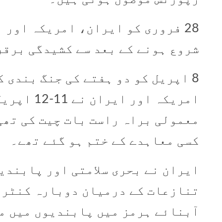
28 فروری کو ایران، امریکہ اور 
شروع ہونے کے بعد سے کشیدگی برقر
8 اپریل کو دو ہفتے کی جنگ بندی ک
امریکہ اور 
معمولی براہ راست بات چیت کی تھی
کسی معاہدے کے ختم ہو گئے تھے۔
ایران نے بحری سلامتی اور پابندی
تنازعات کے درمیان دوبارہ کنٹرو
آبنائے ہرمز میں پابندیوں میں مخ