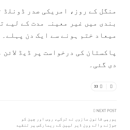
منگل کے روز، امریکی صدر ڈونلڈ ٹر
بندی میں غیر معینہ مدت کے لیے ت
میعاد ختم ہونے سے ایک دن پہلے۔
پاکستان کی درخواست پر ڈیڈ لائن م
دی گئی۔
33
NEXT POST
یورپی قانون سازوں نے ترکی، روس اور چین کو
جوڑنے والے وون ڈیر لیین کے ریمارکس پر تنقید