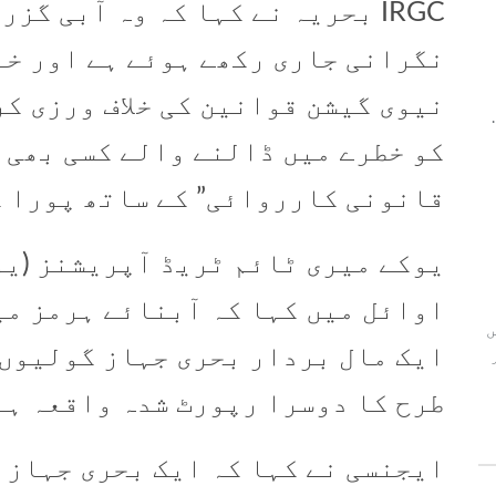
IRGC بحریہ نے کہا کہ وہ آبی گ
نگرانی جاری رکھے ہوئے ہے اور خب
نیوی گیشن قوانین کی خلاف ورزی کر
کو خطرے میں ڈالنے والے کسی بھی 
قانونی کارروائی” کے ساتھ پورا ک
یوکے میری ٹائم ٹریڈ آپریشنز (یو 
اوائل میں کہا کہ آبنائے ہرمز می
ں
ایک مال بردار بحری جہاز گولیوں ک
طرح کا دوسرا رپورٹ شدہ واقعہ ہے
ایجنسی نے کہا کہ ایک بحری جہاز 