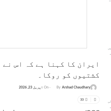
…
ں
ے
کشتیوں کو روکا۔
On
اپریل 23, 2026
By
Arshad Chaudhary
33
ی
ے