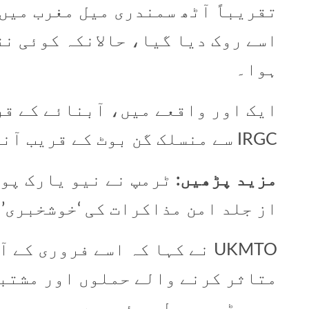
تقریباً آٹھ سمندری میل مغرب میں 
اسے روک دیا گیا، حالانکہ کوئی ن
ہوا۔
ایک اور واقعے میں، آبنائے کے قر
IRGC سے منسلک گن بوٹ کے قریب آنے کی اطلاع ہے۔
مزید پڑھیں:
ٹرمپ نے نیو یارک پوس
از جلد امن مذاکرات کی ‘خوشخبری’ 
UKMTO نے کہا کہ اسے فروری ک
متاثر کرنے والے حملوں اور مشتب
رپورٹس موصول ہوئی ہیں۔