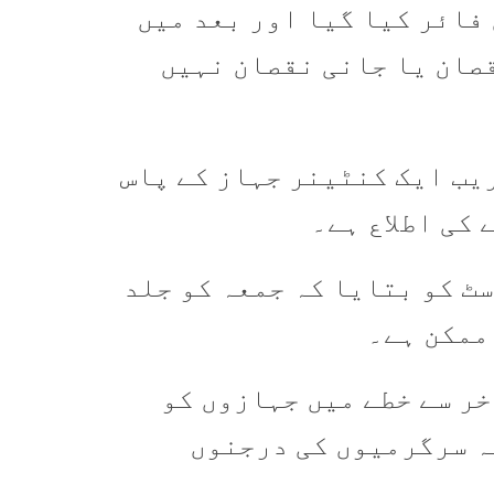
فائر کیا گیا اور بعد میں
قصان یا جانی نقصان نہیں
یب ایک کنٹینر جہاز کے پاس
ٹ کو بتایا کہ جمعہ کو جلد
ممکن ہے۔
ے آخر سے خطے میں جہازوں کو
ہ سرگرمیوں کی درجنوں