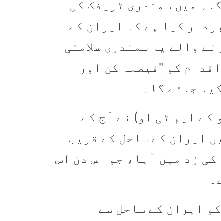
زرگاہ میں سمندری ٹریفک کی
ردار کیا ہے کہ ایران کے
نے والے یا سمندری سلامتی
اقدام کو "فیصلہ کن اور
یا جائے گا۔
کے ایم ٹی او) نے آج کے
ں ایران کے ساحل کے قریب
ی زد میں آیا، جو اس دن اس
۔
کو ایران کے ساحل سے