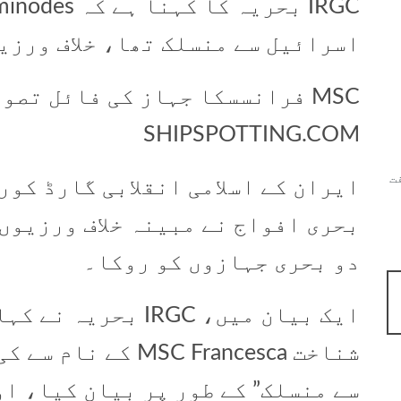
اسرائیل سے منسلک تھا، خلاف ورزی
MSC فرانسسکا جہاز کی فائل تصو
SHIPSPOTTING.COM
ت
بحری افواج نے مبینہ خلاف ورزیوں
دو بحری جہازوں کو روکا۔
ایک بیان میں، IRGC 
شناخت MSC Francesca