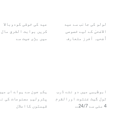
لولو کی جانب سے عید
عید کی خوشی کودوبالا
الاضحیٰ کے لیے خصوصی
کریں بوابت الشرق مال
اُضحیہ آفرز متعارف
میں بڑی جیت سے
ابوظہبی میں دو نئے ڈرب
یکم جون سے یواے ای میں
ٹول گیٹ غنتوت اورالقرم
پٹرولیم مصنوعات کی نئ
4 مئی سے 24/7…
قیمتوں کااعلان