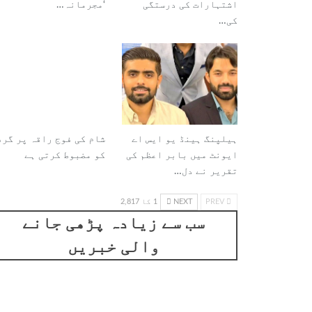
اشتہارات کی درستگی
‘مجرمانہ…
کی…
ہیلپنگ ہینڈ یو ایس اے
شام کی فوج راقہ پر گرف
ایونٹ میں بابر اعظم کی
کو مضبوط کرتی ہے
تقریر نے دل…
PREV
NEXT
1 کا 2,817
سب سے زیادہ پڑھی جانے
والی خبریں