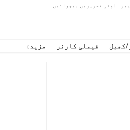
مر
اپنی تحریریں بھجوائیں
جمعہ, اگست 7, 2026
/کھیل
فیملی کارنر
مزید