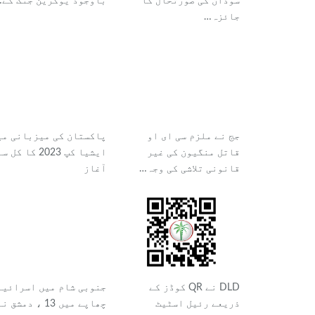
سوڈان کی صورتحال کا
باوجود یوکرین جنگ کے
جائزہ…
جج نے ملزم سی ای او
پاکستان کی میزبانی می
قاتل منگیون کی غیر
ایشیا کپ 2023 کا کل س
قانونی تلاشی کی وجہ…
آغاز
DLD نے QR کوڈز کے
جنوبی شام میں اسرائیل
ذریعے رئیل اسٹیٹ
چھاپے میں 13 ، دمشق ن