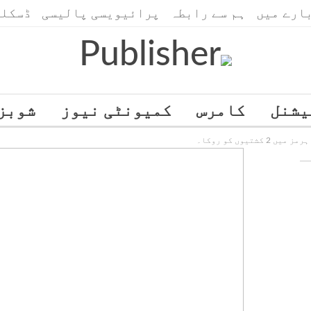
ارے میں
ہم سے رابطہ
پرائیویسی پالیسی
ڈسکلی
یشنل
کامرس
کمیونٹی نیوز
شوبز
تیوں کو روکا۔