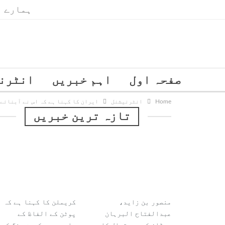
ہمارے ب
صفحہ اول
اہم خبریں
انٹرن
Home
انٹرنیشنل
ایران کا کہنا ہے کہ اس نے آبنائے ہرمز میں 2 کش
تازہ ترین خبریں
منصور بن زاید،
کریملن کا کہنا ہے کہ
عبدالفتاح البرہان
پوٹن کے الفاظ کے