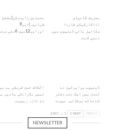
معروف کامیڈی
محمدبن زایدسٹی(مصفح
اداکارکیکو شاردا
شہابیہ)ایم9
سکائیز بائی ڈینیوب میں
اورایم12میں 6مئی سے…
دبئی کے…
ڈینیوب پراپرٹیز نے
الطاف حسن قریشی ہم می
لندن میں ایک نئے دفتر
نہیں مگرانکی یادیں ہر
کے ساتھ برطانیہ میں…
دم تازہ رہیں…
PREV
NEXT
1 کا 2,817
NEWSLETTER