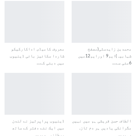
محمدبن زایدسٹی(مصفح
معروف کامیڈی اداکارکیکو
شہابیہ)ایم9 اورایم12میں
شاردا سکائیز بائی ڈینیوب
6مئی سے…
میں دبئی کے…
الطاف حسن قریشی ہم میں نہیں
ڈینیوب پراپرٹیز نے لندن
مگرانکی یادیں ہر دم تازہ
میں ایک نئے دفتر کے ساتھ
رہیں…
برطانیہ میں…