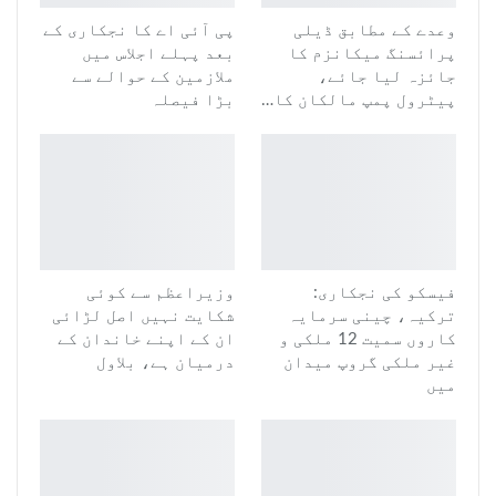
وعدے کے مطابق ڈیلی
پی آئی اے کا نجکاری کے
پرائسنگ میکانزم کا
بعد پہلے اجلاس میں
جائزہ لیا جائے،
ملازمین کے حوالے سے
پیٹرول پمپ مالکان کا…
بڑا فیصلہ
فیسکو کی نجکاری:
وزیراعظم سے کوئی
ترکیہ، چینی سرمایہ
شکایت نہیں اصل لڑائی
کاروں سمیت 12 ملکی و
ان کے اپنے خاندان کے
غیر ملکی گروپ میدان
درمیان ہے، بلاول
میں