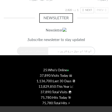
PREV
NEXT
1 کا 2,820
NEWSLETTER
Subscribe newsletter to stay updated.
سبسکرائب کریں
25
Who's Online:
37,890
📅 Visits Today:
1,136,700
📆 Last 30 Days:
13,829,850
📈 This Year:
37,890
🌍 Total Visits:
75,780
🎯 Hits Today:
75,780
⚡ Total Hits: