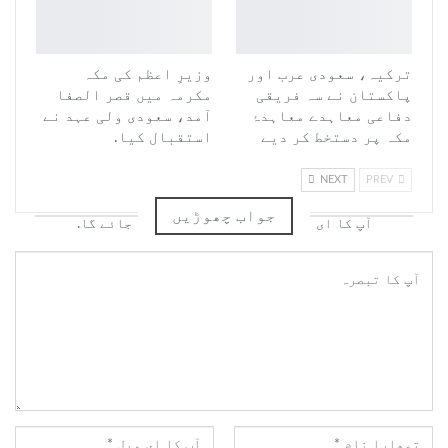
ترکیہ، سعودی عرب اور
وزیرِ اعظم کی مکہ
پاکستان نے سہ فریقی
مکرمہ میں قصر الصفا
دفاعی معاہدے معاہدۂ
آمد، سعودی ولی عہد نے
مکہ پر دستخط کر دیے
استقبال کیا.
NEXT
PREV
جواب چھوڑیں
آپ کا ای میل ایڈریس شائع نہیں کیا جائے گا.