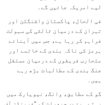
لیے امریکہ جائیں گے۔
فی الحال، پاکستان واشنگٹن اور
تہران کے درمیان ثالثی کی سہولت
فراہم کر رہا ہے، جس میں آبنائے
ہرمز کی ناکہ بندی کے خاتمے اور
متحارب فریقوں کے درمیان مستقل
جنگ بندی کے مطالبات بڑھ رہے
ہیں۔
گو کے مطابق، وانگ، نیویارک میں
رہتے ہوئے، جمعرات کو "فرینڈز آف