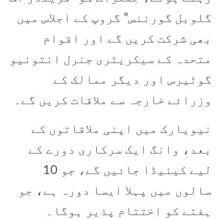
گلوبل گورننس” گروپ کے اجلاس میں
بھی شرکت کریں گے اور اقوام
متحدہ کے سیکریٹری جنرل انتونیو
گوٹیرس اور دیگر ممالک کے
وزرائے خارجہ سے ملاقات کریں گے۔
نیویارک میں اپنی ملاقاتوں کے
بعد، وانگ ایک سرکاری دورے کے
لیے کینیڈا جائیں گے، جو 10
سالوں میں پہلا ایسا دورہ ہے، جو
ہفتے کو اختتام پذیر ہوگا۔