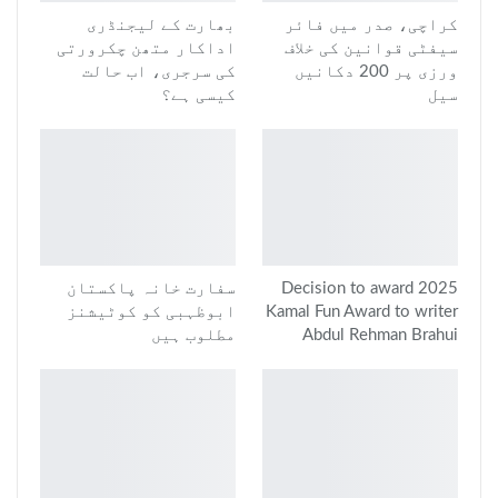
کراچی، صدر میں فائر
بھارت کے لیجنڈری
سیفٹی قوانین کی خلاف
اداکار متھن چکرورتی
ورزی پر 200 دکانیں
کی سرجری، اب حالت
سیل
کیسی ہے؟
Decision to award 2025
سفارت خانہ پاکستان
Kamal Fun Award to writer
ابوظہبی کو کوٹیشنز
Abdul Rehman Brahui
مطلوب ہیں