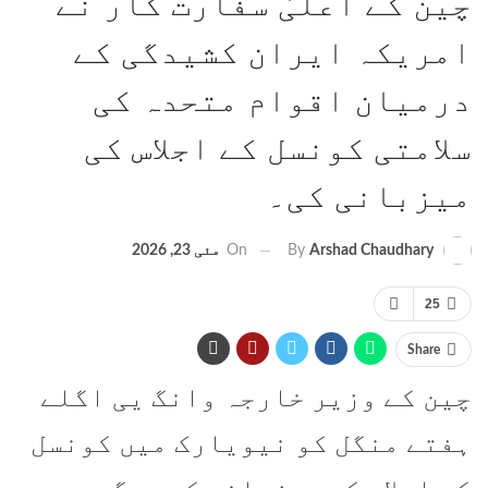
چین کے اعلیٰ سفارت کار نے
امریکہ ایران کشیدگی کے
درمیان اقوام متحدہ کی
سلامتی کونسل کے اجلاس کی
میزبانی کی۔
On
مئی 23, 2026
By
Arshad Chaudhary
25
Share
چین کے وزیر خارجہ وانگ یی اگلے
ہفتے منگل کو نیویارک میں کونسل