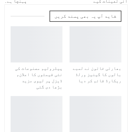
آئی تعینات کیے
پہنچا ہے۔
شاید آپ یہ بھی پسند کریں
بھارتی خاتون نے لمبے
پیٹرولیم مصنوعات کی
بالوں کا گینیز ورلڈ
نئی قیمتوں کا اعلان،
ریکارڈ قائم کر دیا
ڈیزل پر لیوی مزید
بڑھا دی گئی