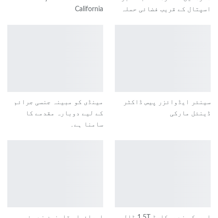
اسپتال کے قریب فضائی حملہ
California
سینئر ایڈوائزر پیس ڈاکٹر
مینڈی کو مبینہ جنسی جرائم
ڈینئل مارکی
کے لیے دوبارہ مقدمے کا
سامنا ہے۔
امریکہ نے ریکارڈ 1.5T ڈالر
اسرائیلی قابضین نے مغربی