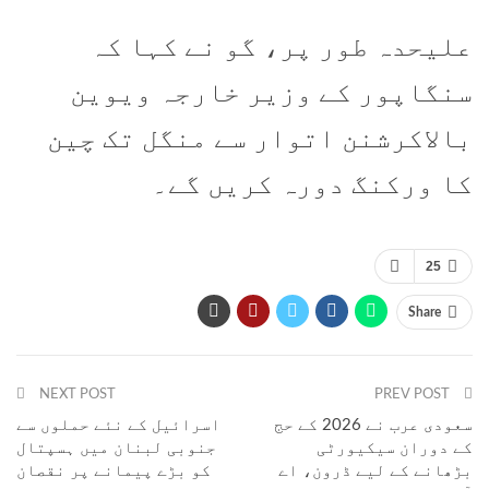
علیحدہ طور پر، گو نے کہا کہ
سنگاپور کے وزیر خارجہ ویوین
بالاکرشنن اتوار سے منگل تک چین
کا ورکنگ دورہ کریں گے۔
25
Share
NEXT POST
PREV POST
سعودی عرب نے 2026 کے حج
اسرائیل کے نئے حملوں سے
کے دوران سیکیورٹی
جنوبی لبنان میں ہسپتال
بڑھانے کے لیے ڈرون، اے
کو بڑے پیمانے پر نقصان