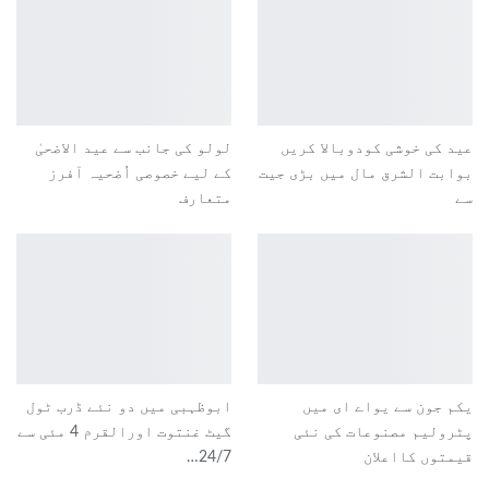
عید کی خوشی کودوبالا کریں
لولو کی جانب سے عید الاضحیٰ
بوابت الشرق مال میں بڑی جیت
کے لیے خصوصی اُضحیہ آفرز
سے
متعارف
یکم جون سے یواے ای میں
ابوظہبی میں دو نئے ڈرب ٹول
پٹرولیم مصنوعات کی نئی
گیٹ غنتوت اورالقرم 4 مئی سے
قیمتوں کااعلان
24/7…