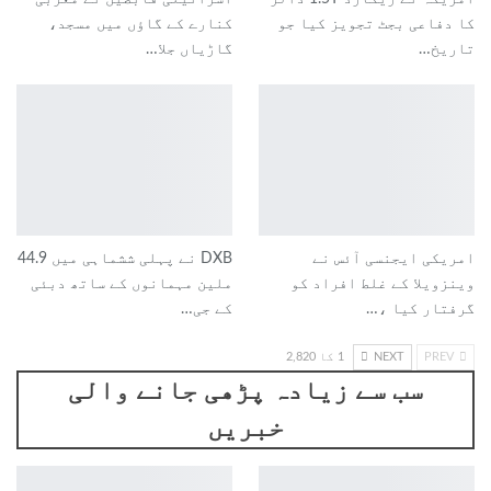
کا دفاعی بجٹ تجویز کیا جو
کنارے کے گاؤں میں مسجد،
تاریخ…
گاڑیاں جلا…
امریکی ایجنسی آئس نے
DXB نے پہلی ششماہی میں 44.9
وینزویلا کے غلط افراد کو
ملین مہمانوں کے ساتھ دبئی
گرفتار کیا ،…
کے جی…
PREV
NEXT
1 کا 2,820
سب سے زیادہ پڑھی جانے والی
خبریں