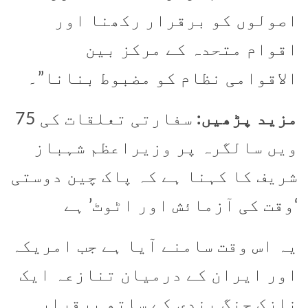
اصولوں کو برقرار رکھنا اور
اقوام متحدہ کے مرکز بین
الاقوامی نظام کو مضبوط بنانا”۔
مزید پڑھیں:
سفارتی تعلقات کی 75
ویں سالگرہ پر وزیراعظم شہباز
شریف کا کہنا ہے کہ پاک چین دوستی
‘وقت کی آزمائش اور اٹوٹ’ ہے
یہ اس وقت سامنے آیا ہے جب امریکہ
اور ایران کے درمیان تنازعہ ایک
نازک جنگ بندی کے ساتھ برقرار