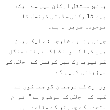
پانچ مستقل ارکان میں سے ایک،
چین 15 رکنی سلامتی کونسل کا
موجودہ سربراہ ہے۔
چینی وزارت خارجہ نے ایک بیان
میں کہا کہ وانگ اگلے ہفتے منگل
کو نیویارک میں کونسل کے اجلاس کی
میزبانی کریں گے۔
وزارت کے ترجمان گو جیاکون نے
کہا کہ اجلاس کا موضوع ہے "اقوام
متحدہ کے چارٹر کے مقاصد اور