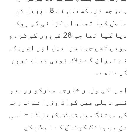
ہے، جسے پاکستان نے 8 اپریل کو
حاصل کیا تھا، اس لڑائی کو روک
دیا گیا تھا جو 28 فروری کو شروع
ہوئی تھی جب اسرائیل اور امریکہ
نے تہران کے خلاف فوجی حملے شروع
کیے تھے۔
امریکی وزیر خارجہ مارکو روبیو
نئی دہلی میں کواڈ وزرائے خارجہ
کی میٹنگ میں شرکت کریں گے – اسی
دن جب وانگ کونسل کے اجلاس کی