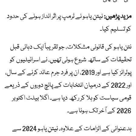
مزید پڑھیں:
نیتن یاہو نے ٹرمپ پر اثر انداز ہونے کی حدود
کو تسلیم کیا۔
نتن یاہو کی قانونی مشکلات، جو تقریباً ایک دہائی قبل
تحقیقات کے ساتھ شروع ہوئی تھیں، نے اسرائیلیوں کو
پولرائز کیا ہے اور 2019، ان پر فرد جرم عائد کرنے کے سال،
اور 2022 کے درمیان انتخابات کے پانچ دوروں کے ذریعے
قومی سیاست کو ہلا کر رکھ دیا ہے۔ اگلا بیلٹ اکتوبر
2026 کے آخر تک ہونا ہے۔
بدعنوانی کے الزامات کے علاوہ، نیتن یاہو 2024 سے