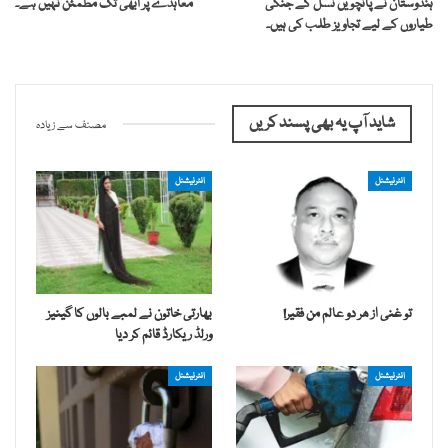
ہندوستان نے پانچویں نسل کے جنگی
معاہدے پر ابھی تک مطمئن نہیں ہے۔
طیاروں کے لیے تجاویز طلب کی ہیں۔
شاید آپ یہ بھی پسند کریں
مصنف سے زیادہ
انٹرنیشنل
انٹرنیشنل
تو غنی از ھر دو عالم من فقیر!
بھارتی خاتون نے لمبے بالوں کا گینیز
ورلڈ ریکارڈ قائم کر دیا
انٹرنیشنل
انٹرنیشنل