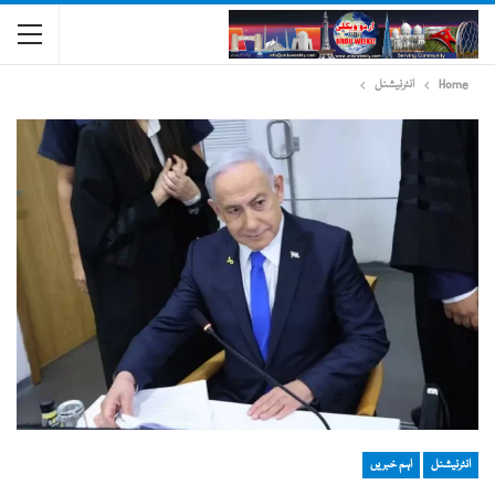
Home
انٹرنیشنل
انٹرنیشنل
اہم خبریں