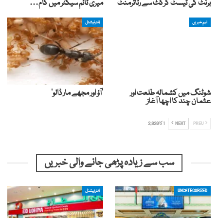
برنٹ کی ٹیسٹ کرکٹ سے رٹائرمنٹ
میری ٹائم سیکٹر میں کام…
اہم خبریں
انٹرنیشنل
شوٹنگ میں کشمالہ طلعت اور
‘آؤ اور مجھے مار ڈالو’
عثمان چند کا اچھا آغاز
PREV
NEXT
1 کا 2,820
سب سے زیادہ پڑھی جانے والی خبریں
UNCATEGORIZED
انٹرنیشنل