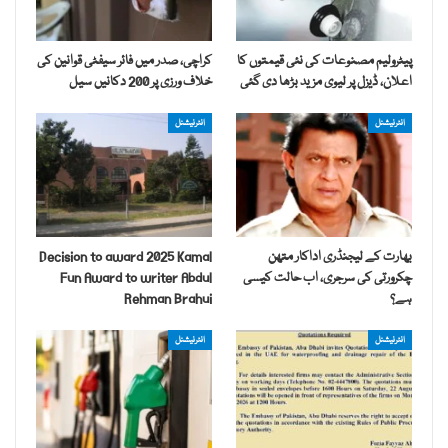
پیٹرولیم مصنوعات کی نئی قیمتوں کا
کراچی، صدر میں فائر سیفٹی قوانین کی
اعلان، ڈیزل پر لیوی مزید بڑھا دی گئی
خلاف ورزی پر 200 دکانیں سیل
انٹرنیشنل
انٹرنیشنل
بھارت کے لیجنڈری اداکار متھن
Decision to award 2025 Kamal
چکرورتی کی سرجری، اب حالت کیسی
Fun Award to writer Abdul
ہے؟
Rehman Brahui
انٹرنیشنل
انٹرنیشنل