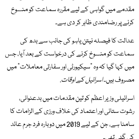
مقدمے میں گواہی کے لیے مقررہ سماعت کو منسوخ
کرنے پر رضامندی ظاہر کر دی ہے۔
عدالت کا فیصلہ نیتن یاہو کی جانب سے بدھ کی
سماعت کو منسوخ کرنے کی درخواست کے بعد آیا، جس
میں کہا گیا کہ وہ "سیکیورٹی اور سفارتی معاملات” میں
مصروف ہیں۔
اسرائیل کے اوقات
.
اسرائیلی وزیر اعظم کو تین مقدمات میں بدعنوانی،
رشوت ستانی اور اعتماد کی خلاف ورزی کے الزامات کا
سامنا ہے، جن کے لیے 2019 میں دوبارہ فرد جرم عائد
کی گئی تھی۔