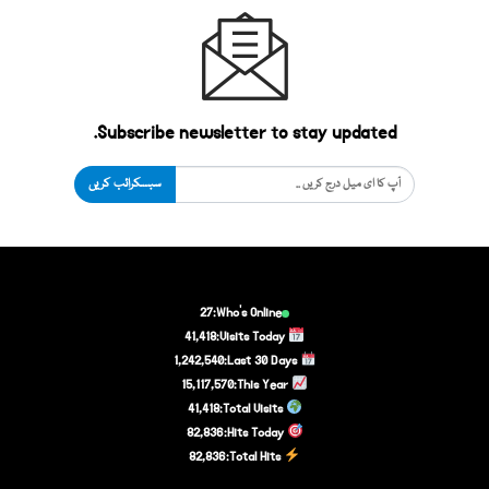
Subscribe newsletter to stay updated.
سبسکرائب کریں
27
Who's Online:
41,418
Visits Today:
1,242,540
Last 30 Days:
15,117,570
This Year:
41,418
Total Visits:
82,836
Hits Today:
82,836
Total Hits: