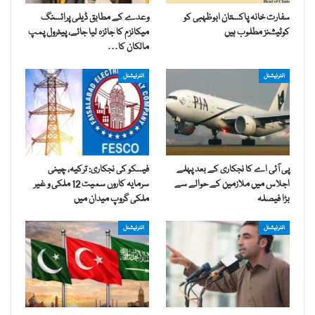
سفارت خانہ پاکستان ابوظہبی کو
وعدے کے مطابق ڈیلی پرائسنگ
کوٹیشنز مطلوب ہیں
میکانزم کا جائزہ لیا جائے، پیٹرول پمپ
مالکان کا…
انٹرنیشنل
انٹرنیشنل
پی آئی اے کا نجکاری کے بعد پہلے
فیسکو کی نجکاری: ترکیہ، چینی
اجلاس میں ملازمین کے حوالے سے
سرمایہ کاروں سمیت 12 ملکی و غیر
بڑا فیصلہ
ملکی گروپ میدان میں
انٹرنیشنل
انٹرنیشنل