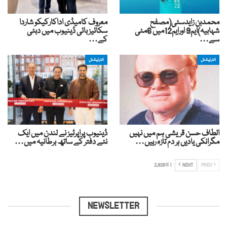
محمدبن زایدسٹی(مصفح
معروف کامیڈی اداکارکیکو شاردا
شہابیہ)ایم9 اورایم12میں 6مئی
سکائیز بائی ڈینیوب میں دبئی
سے…
کے…
انٹرنیشنل
انٹرنیشنل
الطاف حسن قریشی ہم میں نہیں
ڈینیوب پراپرٹیز نے لندن میں ایک
مگرانکی یادیں ہر دم تازہ رہیں…
نئے دفتر کے ساتھ برطانیہ میں…
PREV
NEXT
1 کا 2,820
NEWSLETTER