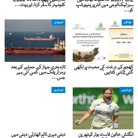
MoIAT UAE کلائمیٹ ٹیک میں
ملازمتیں چھپانا، سالانہ 3,000
سبز ٹیکنالوجی میں انٹرپرینیورشپ
کلومیٹر کا سفر کرنا، اور بہت…
کو…
فوڈکارنر
انٹرنیشنل
کھجورکے درخت کی محبت پر لکھی
تازہ بحری جہاز کے حملے کے بعد
گئی 2نئی کتابیں”
ہرمز ٹریفک میں کمی آئی ہے
جس…
اہم خبریں
اہم خبریں
انگلش خاتون فاسٹ بولر کیتھرین
دبئی میری ٹائم اتھارٹی: دبئی میں