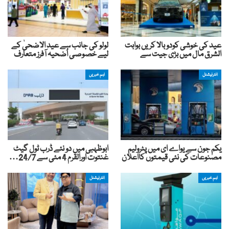
عید کی خوشی کودوبالا کریں بوابت
لولو کی جانب سے عید الاضحیٰ کے
الشرق مال میں بڑی جیت سے
لیے خصوصی اُضحیہ آفرز متعارف
انٹرنیشنل
اہم خبریں
یکم جون سے یواے ای میں پٹرولیم
ابوظہبی میں دو نئے ڈرب ٹول گیٹ
مصنوعات کی نئی قیمتوں کااعلان
غنتوت اورالقرم 4 مئی سے 24/7…
اہم خبریں
انٹرنیشنل