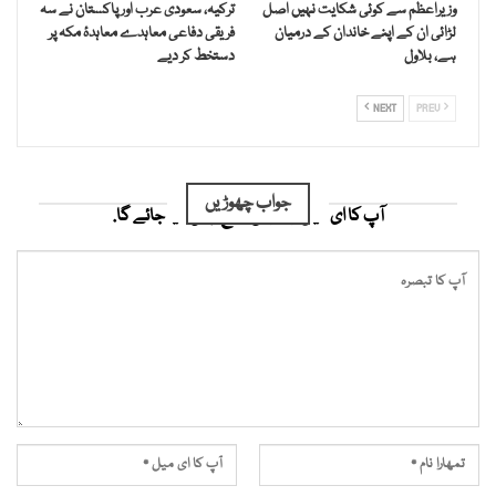
وزیراعظم سے کوئی شکایت نہیں اصل
ترکیہ، سعودی عرب اور پاکستان نے سہ
لڑائی ان کے اپنے خاندان کے درمیان
فریقی دفاعی معاہدے معاہدۂ مکہ پر
ہے، بلاول
دستخط کر دیے
NEXT
PREV
جواب چھوڑیں
آپ کا ای میل ایڈریس شائع نہیں کیا جائے گا.